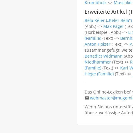
Krumbholz
<>
Muschke (
Erweiterte Artikel (
Béla Kéler („Kéler Béla“)
(Abb.) <>
Max Pagel
(Tex
(Hörbeispiel, Abb.) <>
Li
(Familie)
(Text) <>
Bernha
Anton Hölzer
(Text) <>
P
zusammengefügt; weiter
Benedict Widmann
(Abb.
Niedhammer
(Text) <>
R
(Familie)
(Text) <>
Karl W
Hiege (Familie)
(Text) <>
Das Online-Lexikon befi
webmaster@mugemir
Wenn Sie uns unterstütz
über zuverlässige Auto