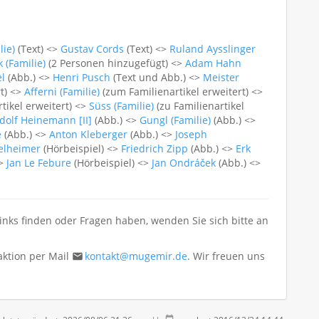
lie)
(Text) <>
Gustav Cords
(Text) <>
Ruland Aysslinger
 (Familie)
(2 Personen hinzugefügt) <>
Adam Hahn
el
(Abb.) <>
Henri Pusch
(Text und Abb.) <>
Meister
t) <>
Afferni (Familie)
(zum Familienartikel erweitert) <>
tikel erweitert) <>
Süss (Familie)
(zu Familienartikel
dolf Heinemann [II]
(Abb.) <>
Gungl (Familie)
(Abb.) <>
e
(Abb.) <>
Anton Kleberger
(Abb.) <>
Joseph
kelheimer
(Hörbeispiel) <>
Friedrich Zipp
(Abb.) <>
Erk
<>
Jan Le Febure
(Hörbeispiel) <>
Jan Ondráček
(Abb.) <>
Links finden oder Fragen haben, wenden Sie sich bitte an
aktion per Mail
kontakt@mugemir.de
. Wir freuen uns