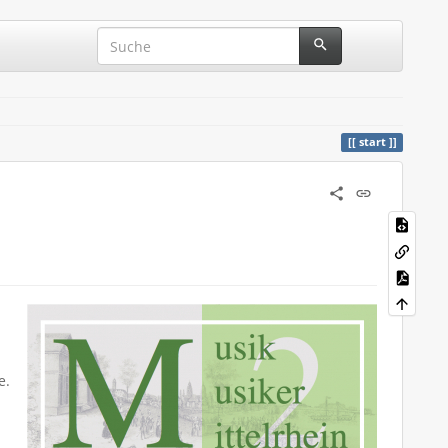
start
e.