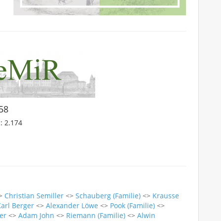
458
: 2.174
>
Christian Semiller
<>
Schauberg (Familie)
<>
Krausse
arl Berger
<>
Alexander Löwe
<>
Pook (Familie)
<>
er
<>
Adam John
<>
Riemann (Familie)
<>
Alwin