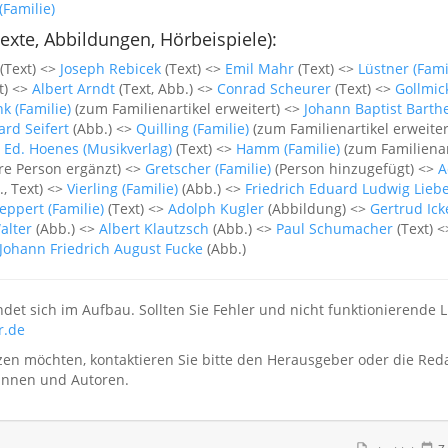
Familie)
Texte, Abbildungen, Hörbeispiele):
(Text) <>
Joseph Rebicek
(Text) <>
Emil Mahr
(Text) <>
Lüstner (Fami
t) <>
Albert Arndt
(Text, Abb.) <>
Conrad Scheurer
(Text) <>
Gollmick
nk (Familie)
(zum Familienartikel erweitert) <>
Johann Baptist Barth
rd Seifert
(Abb.) <>
Quilling (Familie)
(zum Familienartikel erweiter
. Ed. Hoenes (Musikverlag)
(Text) <>
Hamm (Familie)
(zum Familienar
e Person ergänzt) <>
Gretscher (Familie)
(Person hinzugefügt) <>
A
, Text) <>
Vierling (Familie)
(Abb.) <>
Friedrich Eduard Ludwig Lieb
eppert (Familie)
(Text) <>
Adolph Kugler
(Abbildung) <>
Gertrud Ic
alter
(Abb.) <>
Albert Klautzsch
(Abb.) <>
Paul Schumacher
(Text) 
Johann Friedrich August Fucke
(Abb.)
ndet sich im Aufbau. Sollten Sie Fehler und nicht funktionierende 
.de
en möchten, kontaktieren Sie bitte den Herausgeber oder die Red
rinnen und Autoren.