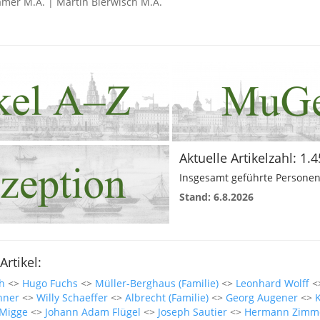
ämer M.A. | Martin Bierwisch M.A.
Aktuelle Artikelzahl: 1.
Insgesamt geführte Personen
Stand: 6.8.2026
Artikel:
h
<>
Hugo Fuchs
<>
Müller-Berghaus (Familie)
<>
Leonhard Wolff
<
hner
<>
Willy Schaeffer
<>
Albrecht (Familie)
<>
Georg Augener
<>
K
 Migge
<>
Johann Adam Flügel
<>
Joseph Sautier
<>
Hermann Zimm