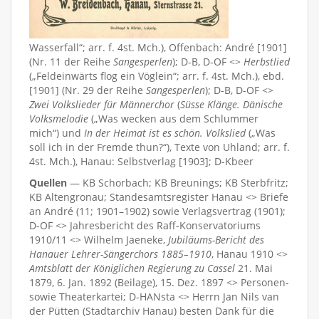
Wasserfall“; arr. f. 4st. Mch.), Offenbach: André [1901]
(Nr. 11 der Reihe
Sangesperlen
); D-B, D-OF <>
Herbstlied
(„Feldeinwärts flog ein Vöglein“; arr. f. 4st. Mch.), ebd.
[1901] (Nr. 29 der Reihe
Sangesperlen
); D-B, D-OF <>
Zwei Volkslieder für Männerchor
(
Süsse Klänge. Dänische
Volksmelodie
(„Was wecken aus dem Schlummer
mich“) und
In der Heimat ist es schön. Volkslied
(„Was
soll ich in der Fremde thun?“), Texte von Uhland; arr. f.
4st. Mch.), Hanau: Selbstverlag [1903]; D-Kbeer
Quellen
— KB Schorbach; KB Breunings; KB Sterbfritz;
KB Altengronau; Standesamtsregister Hanau <> Briefe
an André (11; 1901–1902) sowie Verlagsvertrag (1901);
D-OF <> Jahresbericht des Raff-Konservatoriums
1910/11 <> Wilhelm Jaeneke,
Jubiläums-Bericht des
Hanauer Lehrer-Sängerchors 1885–1910
, Hanau 1910 <>
Amtsblatt der Königlichen Regierung zu Cassel
21. Mai
1879, 6. Jan. 1892 (Beilage), 15. Dez. 1897 <> Personen-
sowie Theaterkartei; D-HANsta <> Herrn Jan Nils van
der Pütten (Stadtarchiv Hanau) besten Dank für die