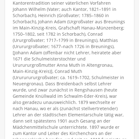
Kantorentradition seiner väterlichen Vorfahren
Johann Wilhelm (Vater; auch Kantor, 1821–1891 in
Schorbach), Heinrich (Großvater; 1785–1860 in
Schorbach), Johann Adam (Urgroßvater aus Breunings
im Main-Kinzig-Kreis, Grafschaft Hanau-Münzenberg;
1750–1802, seit 1782 in Schorbach), Conrad
(Ururgroßvater; 1717–1799 in Breunings), Matthias
(Urururgroßvater; 1677–nach 1726 in Breunings),
[Johann Adam (offenbar nicht Lehrer, heiratete aber
1671 die Schulmeisterstochter und
Ururururgroßmutter Anna Muth in Altengronau,
Main-Kinzig-Kreis)], Conrad Muth
(Urururururgroßvater; ca. 1619–1702, Schulmeister in
Neuengronau). Dass Breidenbach selbst Lehrer
wurde, und zwar zunächst in Rengshausen (heute
Gemeinde Knüllwald im Schwalm-Eder-Kreis), war
also geradezu unausweichlich. 1879 wechselte er
nach Hanau, wo er als (zunächst stellvertretender)
Lehrer an der städtischen Elementarschule tätig war,
dann seit spätestens 1901 auch Gesang an der
Mädchenmittelschule unterrichtete. 1897 wurde er
zum Kantor und Leiter des Kirchenchors an der