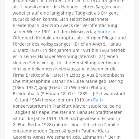
Johanneskirche berufen, und seit ca. 1910 fungierte er
als 1. Vorsitzender des Hanauer Lehrer-Sängerchors,
wobei er auf eine langjährige Tätigkeit als Dirigent
zurückblicken konnte. Sich selbst bezeichnete
Breidenbach, der zum Zweck der Veröffentlichung
seiner Werke 1901 mit dem Musikverlag
André
in
Offenbach Kontakt anknüpfte, als „eifriger Pfleger und
Förderer des Volksgesanges“ (Brief an André, Hanau
2. März 1901). In den Jahren um 1901 bis 1903 betrieb
er in seiner Hanauer Wohnung (Sternstr. 21) einen
kleinen Selbstverlag; für die Herstellung der bisher
einzigen bekannten Notenausgabe gewann er die
Firma Breitkopf & Härtel in Leipzig. Aus Breidenbachs
Ehe mit Josephine Katharine Luise Marie geb. Döring
(1866–1937) ging (Friedrich) Wilhelm (Philipp)
Breidenbach (* Hanau 18. Okt. 1889 | † Schwalmstadt
16. Juni 1984) hervor, der um 1910 am
Raff
-
Konservatorium in Frankfurt Klavier studierte; seine
Tätigkeit als Kapellmeister am Hanauer Stadttheater
ist für die Jahre 1919–1928 nachgewiesen. Er war (in
2. Ehe; Berlin 1928) mit der einer jüdischen Familie
entstammenden Opernsängerin Pauline Klara
Georgine Agnes Weissmann geb. Lehmann (* Berlin