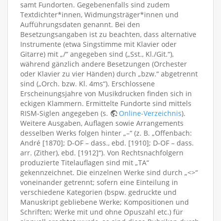
samt Fundorten. Gegebenenfalls sind zudem
Textdichter*innen, Widmungsträger*innen und
Aufführungsdaten genannt. Bei den
Besetzungsangaben ist zu beachten, dass alternative
Instrumente (etwa Singstimme mit Klavier oder
Gitarre) mit „/“ angegeben sind („Sst., Kl./Git.“),
während gänzlich andere Besetzungen (Orchester
oder Klavier zu vier Händen) durch „bzw.“ abgetrennt
sind („Orch. bzw. Kl. 4ms“). Erschlossene
Erscheinungsjahre von Musikdrucken finden sich in
eckigen Klammern. Ermittelte Fundorte sind mittels
RISM-Siglen angegeben (s.
Online-Verzeichnis
).
Weitere Ausgaben, Auflagen sowie Arrangements
desselben Werks folgen hinter „–“ (z. B. „Offenbach:
André [1870]; D-OF – dass., ebd. [1910]; D-OF – dass.
arr. (Zither), ebd. [1912]“). Von Rechtsnachfolgern
produzierte Titelauflagen sind mit „TA“
gekennzeichnet. Die einzelnen Werke sind durch „<>“
voneinander getrennt; sofern eine Einteilung in
verschiedene Kategorien (bspw. gedruckte und
Manuskript gebliebene Werke; Kompositionen und
Schriften; Werke mit und ohne Opuszahl etc.) für