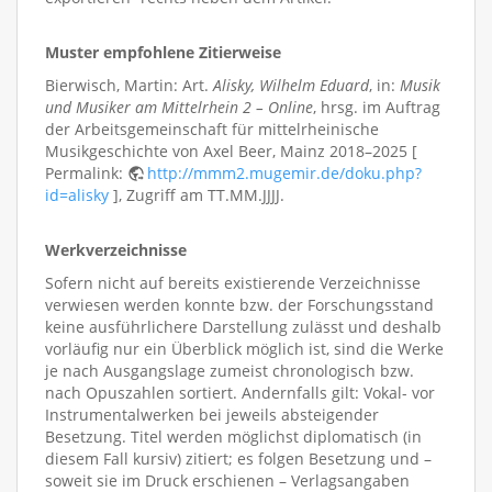
Muster empfohlene Zitierweise
Bierwisch, Martin: Art.
Alisky, Wilhelm Eduard
, in:
Musik
und Musiker am Mittelrhein 2 – Online
, hrsg. im Auftrag
der Arbeitsgemeinschaft für mittelrheinische
Musikgeschichte von Axel Beer, Mainz 2018–2025 [
Permalink:
http://mmm2.mugemir.de/doku.php?
id=alisky
], Zugriff am TT.MM.JJJJ.
Werkverzeichnisse
Sofern nicht auf bereits existierende Verzeichnisse
verwiesen werden konnte bzw. der Forschungsstand
keine ausführlichere Darstellung zulässt und deshalb
vorläufig nur ein Überblick möglich ist, sind die Werke
je nach Ausgangslage zumeist chronologisch bzw.
nach Opuszahlen sortiert. Andernfalls gilt: Vokal- vor
Instrumentalwerken bei jeweils absteigender
Besetzung. Titel werden möglichst diplomatisch (in
diesem Fall kursiv) zitiert; es folgen Besetzung und –
soweit sie im Druck erschienen – Verlagsangaben