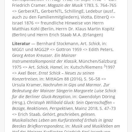
Friedrich Cramer,
Magazin der Musik
1783, S. 764–765
<> GerberATL, GerberNTL, SchillingE, Ledebur (ausf.,
auch zu den Familienmitgliedern), Viotta, EitnerQ <>
Israel 1876 <> freundliche Hinweise von Herrn
Matthias Kohl (Berlin, Herrn Dr. Klaus Martin Kopitz
(Berlin) und Herrn Erich Staab M.A. (Erlangen)
Literatur
— Bernhard Stockmann, Art.
Schick
, in:
MGG1 und MGG2P <> Gottron 1959 <> Edith Peters,
Georg Anton Kreusser. Ein Mainzer
Instrumentalkomponist der Klassik
, München/Salzburg
3
1975 <> Art.
Schick, Hamel
, in: Kutsch/Riemens
1997
<> Axel Beer,
Ernst Schick – Neues zu seinen
Konzertreisen
, in: MittAGm 88 (2016), S. 56–58 <>
Ursula Kramer,
Nachruhm in Gips und Marmor. Zur
Bedeutung der Mainzer Sängerin Margarete Luise Schick
für die Berliner Gluck-Rezeption
, in: Gwendolyn Döring
(Hrsg.),
Christoph Willibald Gluck: Sein Opernschaffen –
Bezüge, Reaktionen, Perspektiven
, Mainz 2018, S. 47–73
<> Erich Staab,
Gehört, geschrieben, gelesen.
Musikalisches Leben am Kurfürstenhof Erthals in Ignaz
Beeckes Briefkorrespondenz
, in:
Musik und Musikleben am
Hof des Mainzer Kurfürsten Friedrich Karl Joseph von