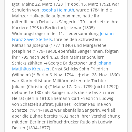
(get. Mainz 22. März 1728 | † ebd. 15. März 1792), war
Schülerin von
Josepha Helmuth
, wurde 1784 in die
Mainzer Hofkapelle aufgenommen, hatte ihr
(öffentliches) Debut als Sängerin 1791 und setzte ihre
Karriere 1793 in Berlin fort; sie war (1805)
Widmungsträgerin der 11. Liedersammlung
Johann
Franz Xaver Sterkels
. Ihre beiden Schwestern
Katharina Josepha (1777–1840) und Margarethe
Josephine (1779–1843), ebenfalls Sängerinnen, folgten
ihr 1795 nach Berlin. Zu den Mainzer Schülern
Schicks zählten →George Bridgetower und
Johann
Matthäus Kreusser
. Ernst Schicks Sohn Friedrich
(Wilhelm) (* Berlin 6. Nov. 1794 | † ebd. 28. Nov. 1860)
war Klarinettist und Militärmusiker; die Tochter
Juliane (Christina) (* Mainz 17. Dez. 1789 [nicht 1792])
debütierte 1807 als Sängerin, als die sie bis zu ihrer
Heirat (Berlin 1810; Ehemann Carl Friedrich Ludwig
von Schätzel) auftrat. Julianes Tochter Pauline von
Schätzel (1811–1882) war ebenfalls Sängerin, verließ
aber die Bühne bereits 1832 nach ihrer Verehelichung
mit dem Berliner Hofbuchdrucker Rudolph Ludwig
Decker (1804–1877).