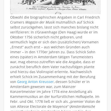
Obwohl die biographischen Angaben in Carl Friedrich
Cramers
Magazin der Musik
mutmaßlich auf Schick
selbst zurückgehen, lässt sich manches bislang nicht
verifizieren: In s’Gravenhage (Den Haag) wurde er im
Oktober 1756 sicherlich nicht geboren, und
vermutlich legte er sich den (zusätzlichen) Vornamen
„Ernest“ auch erst – aus welchen Gründen auch
immer – in den 1770er Jahren zu. Dass Schick Sohn
eines (später) in Amsterdam tätigen Tanzmeisters
war, mag ebenso zutreffen wie die Angabe, dass er
zunächst beruflich dem Vater nachzufolgen plante
und hierzu das Violinspiel erlernte. Nachweislich
erhielt Schick im Zusammenhang mit der Berufung
von
Georg Anton Kreusser
, dessen Schüler er in
Amsterdam gewesen war, zum Mainzer
Konzertmeister im Jahre 1774 eine Anstellung als
Kammermusikus an der kurfürstlichen Hofkapelle. Im
Febr. und Okt. 1778 ließ er sich als „premier Violon de
son Altesse Electorale de Mayence“ (
Amsterdamsche