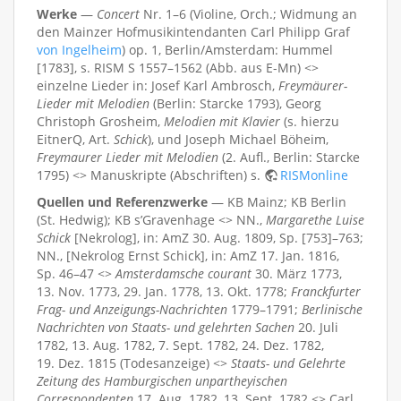
Werke
—
Concert
Nr. 1–6 (Violine, Orch.; Widmung an
den Mainzer Hofmusikintendanten Carl Philipp Graf
von Ingelheim
) op. 1, Berlin/Amsterdam: Hummel
[1783], s. RISM S 1557–1562 (Abb. aus E-Mn) <>
einzelne Lieder in: Josef Karl Ambrosch,
Freymäurer-
Lieder mit Melodien
(Berlin: Starcke 1793), Georg
Christoph Grosheim,
Melodien mit Klavier
(s. hierzu
EitnerQ, Art.
Schick
), und Joseph Michael Böheim,
Freymaurer Lieder mit Melodien
(2. Aufl., Berlin: Starcke
1795) <> Manuskripte (Abschriften) s.
RISMonline
Quellen und Referenzwerke
— KB Mainz; KB Berlin
(St. Hedwig); KB s’Gravenhage <> NN.,
Margarethe Luise
Schick
[Nekrolog], in: AmZ 30. Aug. 1809, Sp. [753]–763;
NN., [Nekrolog Ernst Schick], in: AmZ 17. Jan. 1816,
Sp. 46–47 <>
Amsterdamsche courant
30. März 1773,
13. Nov. 1773, 29. Jan. 1778, 13. Okt. 1778;
Franckfurter
Frag- und Anzeigungs-Nachrichten
1779–1791;
Berlinische
Nachrichten von Staats- und gelehrten Sachen
20. Juli
1782, 13. Aug. 1782, 7. Sept. 1782, 24. Dez. 1782,
19. Dez. 1815 (Todesanzeige) <>
Staats- und Gelehrte
Zeitung des Hamburgischen unpartheyischen
Correspondenten
17. Aug. 1782, 13. Sept. 1782 <> Carl