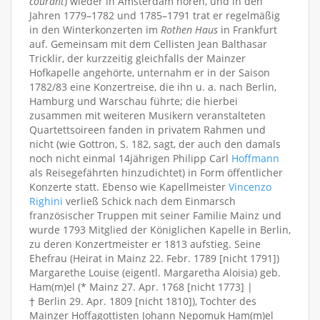
courant
) wieder in Amsterdam hören, und in den
Jahren 1779–1782 und 1785–1791 trat er regelmäßig
in den Winterkonzerten im
Rothen Haus
in Frankfurt
auf. Gemeinsam mit dem Cellisten Jean Balthasar
Tricklir, der kurzzeitig gleichfalls der Mainzer
Hofkapelle angehörte, unternahm er in der Saison
1782/83 eine Konzertreise, die ihn u. a. nach Berlin,
Hamburg und Warschau führte; die hierbei
zusammen mit weiteren Musikern veranstalteten
Quartettsoireen fanden in privatem Rahmen und
nicht (wie Gottron, S. 182, sagt, der auch den damals
noch nicht einmal 14jährigen Philipp Carl
Hoffmann
als Reisegefährten hinzudichtet) in Form öffentlicher
Konzerte statt. Ebenso wie Kapellmeister
Vincenzo
Righini
verließ Schick nach dem Einmarsch
französischer Truppen mit seiner Familie Mainz und
wurde 1793 Mitglied der Königlichen Kapelle in Berlin,
zu deren Konzertmeister er 1813 aufstieg. Seine
Ehefrau (Heirat in Mainz 22. Febr. 1789 [nicht 1791])
Margarethe Louise (eigentl. Margaretha Aloisia) geb.
Ham(m)el (* Mainz 27. Apr. 1768 [nicht 1773] |
† Berlin 29. Apr. 1809 [nicht 1810]), Tochter des
Mainzer Hoffagottisten Johann Nepomuk Ham(m)el