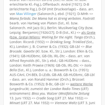
erleichterte Kl.-Fsg.), Offenbach: André [1921]; D-B
(erleichterte Fsg.), D-OF (mit Druckvorlage) – dass. arr.
von
Max Villinger
(Salonorch.), ebd. [1921]; D-MHh <>
Mama forbids: Die Mama hat es streng verboten. Foxtrott
bearb. von Hartwig von Platen (Sst., Kl. bzw.
Salonorch. mit Jazz-St.), Berlin: Musikverlag City (bzw.
Leipzig: Benjamin) [1926/27]; D-B (Sst., Kl.) <>
als Grete
(bzw. Greta) Wilens
:
Waiting for the night. Tango
(Orch.),
London: Ricordi (1932) <>
Drinking Song. Trinklied
(Sst.,
Kl.), London: J. B. Cramer & Co. (1932); GB-Lbl <>
Blue
Brocade. Gavotte
(Kl. bzw. Kl., Str.), London: Elkin & Co.
(1941); GB-HUDbmc, GB-Ob, IRL-Dtc – dass. arr. von
Alfred Reynolds (Kl., Str.), ebd.; GB-HUDbmc – dass.,
London: Keith Prowse (1969); GB-Ob, IRL-Dtc <>
Isola
Bella
(Sst., Kl.), London u. a.: Bosworth & Co. (1951);
AUS-CAnl, CH-BEk, D-LEdb, GB-AB, GB-HUDbmc, GB-Lbl
– dass. arr. von Ronald Hanmer (Orch.), Brüssel:
Bosworth & Co. (1952); B-Bc, GB-Lbl <>
weitere Werke
(ungedruckt; zumeist der
London Radio Times
(LRT)
entnommen):
Bless you
. Walzer (
Westfälische Zeitung
13. Juni 1932) <>
Cradle Song
(LRT 27. Mai 1932) <>
Minuet
(LRT 27. Mai 1932) <>
Viennese Waltz
(LRT 3. Juni