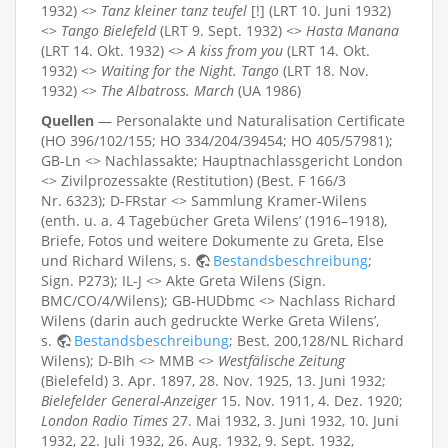
1932) <>
Tanz kleiner tanz teufel
[!] (LRT 10. Juni 1932)
<>
Tango Bielefeld
(LRT 9. Sept. 1932) <>
Hasta Manana
(LRT 14. Okt. 1932) <>
A kiss from you
(LRT 14. Okt.
1932) <>
Waiting for the Night. Tango
(LRT 18. Nov.
1932) <>
The Albatross. March
(UA 1986)
Quellen
— Personalakte und Naturalisation Certificate
(HO 396/102/155; HO 334/204/39454; HO 405/57981);
GB-Ln <> Nachlassakte; Hauptnachlassgericht London
<> Zivilprozessakte (Restitution) (Best. F 166/3
Nr. 6323); D-FRstar <> Sammlung Kramer-Wilens
(enth. u. a. 4 Tagebücher Greta Wilens’ (1916–1918),
Briefe, Fotos und weitere Dokumente zu Greta, Else
und Richard Wilens, s.
Bestandsbeschreibung
;
Sign. P273); IL-J <> Akte Greta Wilens (Sign.
BMC/CO/4/Wilens); GB-HUDbmc <> Nachlass Richard
Wilens (darin auch gedruckte Werke Greta Wilens’,
s.
Bestandsbeschreibung
; Best. 200,128/NL Richard
Wilens); D-BIh <> MMB <>
Westfälische Zeitung
(Bielefeld) 3. Apr. 1897, 28. Nov. 1925, 13. Juni 1932;
Bielefelder General-Anzeiger
15. Nov. 1911, 4. Dez. 1920;
London Radio Times
27. Mai 1932, 3. Juni 1932, 10. Juni
1932, 22. Juli 1932, 26. Aug. 1932, 9. Sept. 1932,