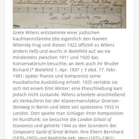
Grete Wilens entstammte einer jüdischen
Kaufmannsfamilie (die eigentlich den Namen
Wilensky trug und diesen 1922 offiziell zu Wilens
ändern ließ) und wuchs in Bielefeld auf, wo sie
mindestens zwischen 1911 und 1920 das
Konservatorium besuchte, an dem auch ihr Bruder
Richard (* Bielefeld 1. Apr. 1897 | † ebd. 17. Febr.
1981; später Pianist und Komponist) seine
musikalische Ausbildung erhielt. 1925 verlobte sie
sich mit einem Emil Winter; eine Eheschließung kam
jedoch nicht zustande. Wilens arbeitete anschließend
als Verkäuferin bei der Klaviermanufaktur
Grotrian-
Steinweg
in Berlin und lebte seit spätestens 1932 in
London. Dort spielte man Schlager ihrer Komposition
im Rundfunk; sie besuchte die
London School of
Economics
und gehörte 1944 zu den Gründern der
Composers’ Guild of Great Britain
. Ihre Eltern Bernhard
(1870–1955) und Mathilde geb. Herz (1871–1961)