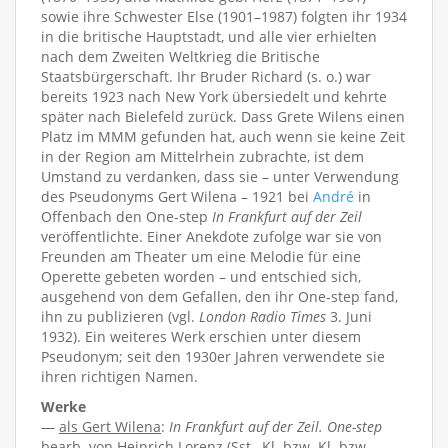
sowie ihre Schwester Else (1901–1987) folgten ihr 1934
in die britische Hauptstadt, und alle vier erhielten
nach dem Zweiten Weltkrieg die Britische
Staatsbürgerschaft. Ihr Bruder Richard (s. o.) war
bereits 1923 nach New York übersiedelt und kehrte
später nach Bielefeld zurück. Dass Grete Wilens einen
Platz im MMM gefunden hat, auch wenn sie keine Zeit
in der Region am Mittelrhein zubrachte, ist dem
Umstand zu verdanken, dass sie – unter Verwendung
des Pseudonyms Gert Wilena – 1921 bei
André
in
Offenbach den One-step
In Frankfurt auf der Zeil
veröffentlichte. Einer Anekdote zufolge war sie von
Freunden am Theater um eine Melodie für eine
Operette gebeten worden – und entschied sich,
ausgehend von dem Gefallen, den ihr One-step fand,
ihn zu publizieren (vgl.
London Radio Times
3. Juni
1932). Ein weiteres Werk erschien unter diesem
Pseudonym; seit den 1930er Jahren verwendete sie
ihren richtigen Namen.
Werke
—
als Gert Wilena
:
In Frankfurt auf der Zeil. One-step
bearb. von Heinrich Lorenz (Sst., Kl. bzw. Kl. bzw.