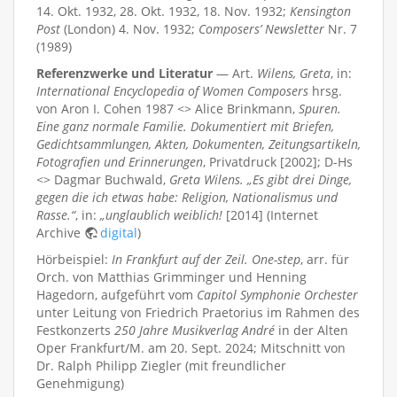
14. Okt. 1932, 28. Okt. 1932, 18. Nov. 1932;
Kensington
Post
(London) 4. Nov. 1932;
Composers’ Newsletter
Nr. 7
(1989)
Referenzwerke und Literatur
— Art.
Wilens, Greta
, in:
International Encyclopedia of Women Composers
hrsg.
von Aron I. Cohen 1987 <> Alice Brinkmann,
Spuren.
Eine ganz normale Familie. Dokumentiert mit Briefen,
Gedichtsammlungen, Akten, Dokumenten, Zeitungsartikeln,
Fotografien und Erinnerungen
, Privatdruck [2002]; D-Hs
<> Dagmar Buchwald,
Greta Wilens. „Es gibt drei Dinge,
gegen die ich etwas habe: Religion, Nationalismus und
Rasse.“
, in:
„unglaublich weiblich!
[2014] (Internet
Archive
digital
)
Hörbeispiel:
In Frankfurt auf der Zeil. One-step
, arr. für
Orch. von Matthias Grimminger und Henning
Hagedorn, aufgeführt vom
Capitol Symphonie Orchester
unter Leitung von Friedrich Praetorius im Rahmen des
Festkonzerts
250 Jahre Musikverlag André
in der Alten
Oper Frankfurt/M. am 20. Sept. 2024; Mitschnitt von
Dr. Ralph Philipp Ziegler (mit freundlicher
Genehmigung)