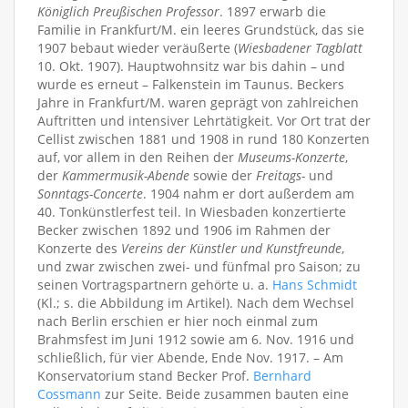
Königlich Preußischen Professor
. 1897 erwarb die
Familie in Frankfurt/M. ein leeres Grundstück, das sie
1907 bebaut wieder veräußerte (
Wiesbadener Tagblatt
10. Okt. 1907). Hauptwohnsitz war bis dahin – und
wurde es erneut – Falkenstein im Taunus. Beckers
Jahre in Frankfurt/M. waren geprägt von zahlreichen
Auftritten und intensiver Lehrtätigkeit. Vor Ort trat der
Cellist zwischen 1881 und 1908 in rund 180 Konzerten
auf, vor allem in den Reihen der
Museums-Konzerte
,
der
Kammermusik-Abende
sowie der
Freitags-
und
Sonntags-Concerte
. 1904 nahm er dort außerdem am
40. Tonkünstlerfest teil. In Wiesbaden konzertierte
Becker zwischen 1892 und 1906 im Rahmen der
Konzerte des
Vereins der Künstler und Kunstfreunde
,
und zwar zwischen zwei- und fünfmal pro Saison; zu
seinen Vortragspartnern gehörte u. a.
Hans Schmidt
(Kl.; s. die Abbildung im Artikel). Nach dem Wechsel
nach Berlin erschien er hier noch einmal zum
Brahmsfest im Juni 1912 sowie am 6. Nov. 1916 und
schließlich, für vier Abende, Ende Nov. 1917. – Am
Konservatorium stand Becker Prof.
Bernhard
Cossmann
zur Seite. Beide zusammen bauten eine