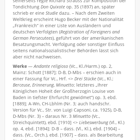
seinerseits regte Richard Strauss zur Komposition der
Tondichtung
Don Quixote
op. 35 (1897) an, später
schrieb er eine
Studie
dazu. – Nach dem Zweiten
Weltkrieg erscheint Hugo Becker mit der Nationalität
„Frankreich“ in einer Liste von Ausländern und
deutschen Verfolgten (
Registration of Foreigners and
German Persecutees
), geführt von der amerikanischen
Besatzungsmacht. Verfolgung oder sonstiger Einfluss
seitens nationalsozialistischer Behörden lässt sich
aber nicht nachweisen.
Werke
—
Andante religioso
(Vc., Kl./Harm.) op. 2,
Mainz: Schott [1887]; D-B, D-Mbs – erschien auch in
einer Fassung für Vc., Hrf. <>
Drei Stücke
(Vc., Kl.;
Berceuse
,
Erinnerung
,
Minuetto
; letzteres „Ihrer
Königlichen Hoheit der Großherzogin Louise von
Baden in tiefster Ehrfurcht gewidmet“) op. 3, ebd.
[1889]; A-Wn, CH-Lbhlm (Nr. 3; auch handschr.
Version für Vc., Str. von Luigi Capsoni, ca. 1925), D-B,
D-Mbs (Nr. 3) – daraus Nr. 3
Minuetto
(Vc.,
Streichquintett), ebd. [1910] <>
Liebeswerbung
(Vl., Kl.)
op. 4, ebd. [1894]; D-B – dass. (Vl., Kl.), ebd. [1904] –
dass. (Vc., Orch.), ebd. [1907] – dass. als Bearbeitung