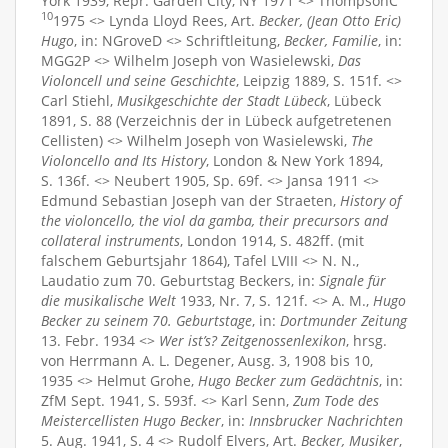
York 1939, Repr. Garden City, NY 1971 <> ThompsonC
10
1975 <> Lynda Lloyd Rees, Art.
Becker, (Jean Otto Eric)
Hugo
, in: NGroveD <> Schriftleitung,
Becker, Familie
, in:
MGG2P <> Wilhelm Joseph von Wasielewski,
Das
Violoncell und seine Geschichte
, Leipzig 1889, S. 151f. <>
Carl Stiehl,
Musikgeschichte der Stadt Lübeck
, Lübeck
1891, S. 88 (Verzeichnis der in Lübeck aufgetretenen
Cellisten) <> Wilhelm Joseph von Wasielewski,
The
Violoncello and Its History
, London & New York 1894,
S. 136f. <> Neubert 1905, Sp. 69f. <> Jansa 1911 <>
Edmund Sebastian Joseph van der Straeten,
History of
the violoncello, the viol da gamba, their precursors and
collateral instruments
, London 1914, S. 482ff. (mit
falschem Geburtsjahr 1864), Tafel LVIII <> N. N.,
Laudatio zum 70. Geburtstag Beckers, in:
Signale für
die musikalische Welt
1933, Nr. 7, S. 121f. <> A. M.,
Hugo
Becker zu seinem 70. Geburtstage
, in:
Dortmunder Zeitung
13. Febr. 1934 <>
Wer ist’s? Zeitgenossenlexikon
, hrsg.
von Herrmann A. L. Degener, Ausg. 3, 1908 bis 10,
1935 <> Helmut Grohe,
Hugo Becker zum Gedächtnis
, in:
ZfM Sept. 1941, S. 593f. <> Karl Senn,
Zum Tode des
Meistercellisten Hugo Becker
, in:
Innsbrucker Nachrichten
5. Aug. 1941, S. 4 <> Rudolf Elvers, Art.
Becker, Musiker
,