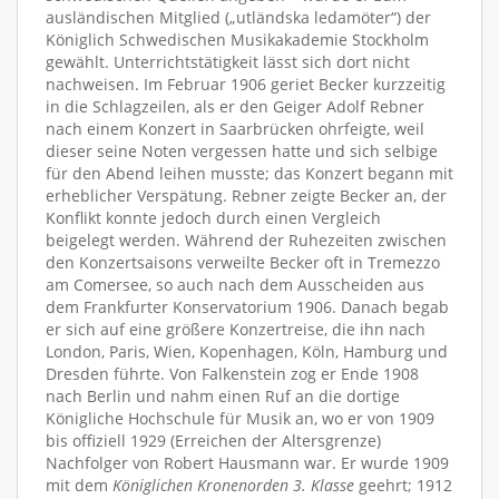
ausländischen Mitglied („utländska ledamöter“) der
Königlich Schwedischen Musikakademie Stockholm
gewählt. Unterrichtstätigkeit lässt sich dort nicht
nachweisen. Im Februar 1906 geriet Becker kurzzeitig
in die Schlagzeilen, als er den Geiger Adolf Rebner
nach einem Konzert in Saarbrücken ohrfeigte, weil
dieser seine Noten vergessen hatte und sich selbige
für den Abend leihen musste; das Konzert begann mit
erheblicher Verspätung. Rebner zeigte Becker an, der
Konflikt konnte jedoch durch einen Vergleich
beigelegt werden. Während der Ruhezeiten zwischen
den Konzertsaisons verweilte Becker oft in Tremezzo
am Comersee, so auch nach dem Ausscheiden aus
dem Frankfurter Konservatorium 1906. Danach begab
er sich auf eine größere Konzertreise, die ihn nach
London, Paris, Wien, Kopenhagen, Köln, Hamburg und
Dresden führte. Von Falkenstein zog er Ende 1908
nach Berlin und nahm einen Ruf an die dortige
Königliche Hochschule für Musik an, wo er von 1909
bis offiziell 1929 (Erreichen der Altersgrenze)
Nachfolger von Robert Hausmann war. Er wurde 1909
mit dem
Königlichen Kronenorden 3. Klasse
geehrt; 1912