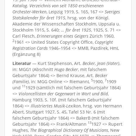
Katalog. Verzeichnis von seit 1850 erschienenen
Orchester-Werken
, Leipzig 1919, S. 165, 167 <>
Sveriges
Statskalender för året 1915
, hrsg. von der Königl.
Akademie der Wissenschaften Stockholm, Uppsala u.
Stockholm 1915, S. 640;
… för året 1925
, 1925, S. 71 <>
Carl Flesch,
Erinnerungen eines Geigers
Zürich 1960,
2
1961 <> United States Copyright Office,
Copyright
Registration Cards
1946–1954 <> MMB, Pazdírek, HmL
(Ergänzung 8)
Literatur
— Kurt Stephenson, Art.
Becker, Jean (Vater)
,
in: MGG1 (Abschnitt
Hugo Becker
, mit falschem
Geburtsjahr 1864) <> Bernd Krause, Art.
Becker
5
7
(Familie)
, in: MGG Online <> RiemannL
1900,
1909
11
und
1929 (sämtlich mit falschem Geburtsjahr 1864)
<>
Violoncellisten der Gegenwart in Wort und Bild
,
Hamburg 1903, S. 10f. (mit falschem Geburtsjahr
1864) <>
Illustriertes Musik-Lexikon
, hrsg. von Hermann
Abert, Stuttgart 1927, S. 45, Tafel 53 Nr. 6 (mit
falschem Geburtsjahr 1864) <> BakerB (mit falschem
13
Geburtsjahr 1864) <> Frank/Altmann
1927 <> Rupert
Hughes,
The Biographical Dictionary Of Musicians
, New