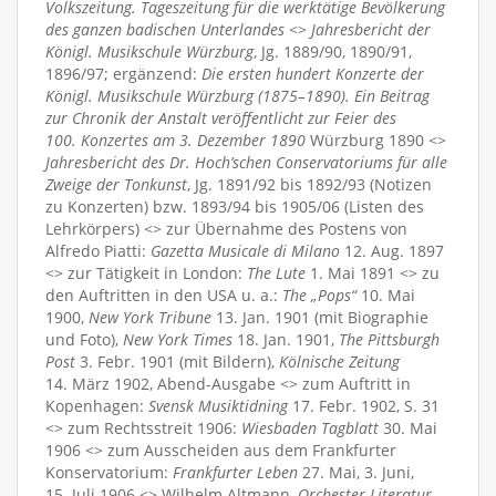
Volkszeitung. Tageszeitung für die werktätige Bevölkerung
des ganzen badischen Unterlandes
<>
Jahresbericht der
Königl. Musikschule Würzburg
, Jg. 1889/90, 1890/91,
1896/97; ergänzend:
Die ersten hundert Konzerte der
Königl. Musikschule Würzburg (1875–1890). Ein Beitrag
zur Chronik der Anstalt veröffentlicht zur Feier des
100. Konzertes am 3. Dezember 1890
Würzburg 1890 <>
Jahresbericht des Dr. Hoch’schen Conservatoriums für alle
Zweige der Tonkunst
, Jg. 1891/92 bis 1892/93 (Notizen
zu Konzerten) bzw. 1893/94 bis 1905/06 (Listen des
Lehrkörpers) <> zur Übernahme des Postens von
Alfredo Piatti:
Gazetta Musicale di Milano
12. Aug. 1897
<> zur Tätigkeit in London:
The Lute
1. Mai 1891 <> zu
den Auftritten in den USA u. a.:
The „Pops“
10. Mai
1900,
New York Tribune
13. Jan. 1901 (mit Biographie
und Foto),
New York Times
18. Jan. 1901,
The Pittsburgh
Post
3. Febr. 1901 (mit Bildern),
Kölnische Zeitung
14. März 1902, Abend-Ausgabe <> zum Auftritt in
Kopenhagen:
Svensk Musiktidning
17. Febr. 1902, S. 31
<> zum Rechtsstreit 1906:
Wiesbaden Tagblatt
30. Mai
1906 <> zum Ausscheiden aus dem Frankfurter
Konservatorium:
Frankfurter Leben
27. Mai, 3. Juni,
15. Juli 1906 <> Wilhelm Altmann,
Orchester-Literatur-