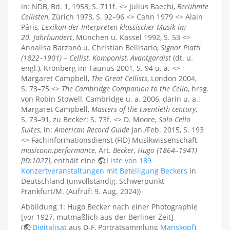
in: NDB, Bd. 1, 1953, S. 711f. <> Julius Baechi,
Berühmte
Cellisten
, Zürich 1973, S. 92–96 <> Cahn 1979 <> Alain
Pâris,
Lexikon der Interpreten klassischer Musik im
20. Jahrhundert
, München u. Kassel 1992, S. 53 <>
Annalisa Barzanò u. Christian Bellisario,
Signor Piatti
(1822–1901) – Cellist, Komponist, Avantgardist
(dt. u.
engl.), Kronberg im Taunus 2001, S. 94 u. a. <>
Margaret Campbell,
The Great Cellists
, London 2004,
S. 73–75 <>
The Cambridge Companion to the Cello
, hrsg.
von Robin Stowell, Cambridge u. a. 2006, darin u. a.:
Margaret Campbell,
Masters of the twentieth century
,
S. 73–91, zu Becker: S. 73f. <> D. Moore,
Solo Cello
Suites
, in:
American Record Guide
Jan./Feb. 2015, S. 193
<> Fachinformationsdienst (FID) Musikwissenschaft,
musiconn.performance
, Art.
Becker, Hugo (1864–1941)
[ID:1027]
, enthält eine
Liste von 189
Konzertveranstaltungen mit Beteiligung Beckers
in
Deutschland (unvollständig, Schwerpunkt
Frankfurt/M. (Aufruf: 9. Aug. 2024))
Abbildung 1: Hugo Becker nach einer Photographie
[vor 1927, mutmaßlich aus der Berliner Zeit]
(
Digitalisat
aus D-F, Porträtsammlung
Manskopf
)