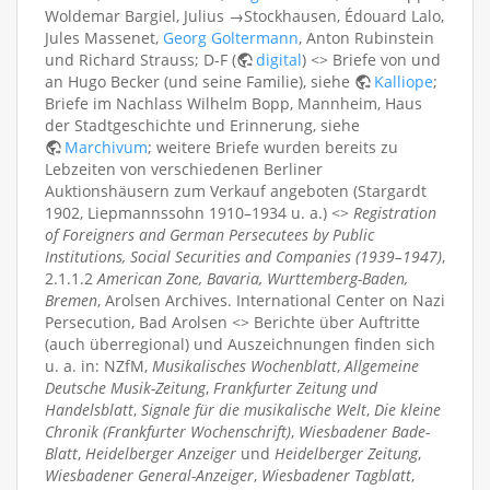
Woldemar Bargiel, Julius →Stockhausen, Édouard Lalo,
Jules Massenet,
Georg Goltermann
, Anton Rubinstein
und Richard Strauss; D-F (
digital
) <> Briefe von und
an Hugo Becker (und seine Familie), siehe
Kalliope
;
Briefe im Nachlass Wilhelm Bopp, Mannheim, Haus
der Stadtgeschichte und Erinnerung, siehe
Marchivum
; weitere Briefe wurden bereits zu
Lebzeiten von verschiedenen Berliner
Auktionshäusern zum Verkauf angeboten (Stargardt
1902, Liepmannssohn 1910–1934 u. a.) <>
Registration
of Foreigners and German Persecutees by Public
Institutions, Social Securities and Companies (1939–1947)
,
2.1.1.2
American Zone, Bavaria, Wurttemberg-Baden,
Bremen
, Arolsen Archives. International Center on Nazi
Persecution, Bad Arolsen <> Berichte über Auftritte
(auch überregional) und Auszeichnungen finden sich
u. a. in: NZfM,
Musikalisches Wochenblatt
,
Allgemeine
Deutsche Musik-Zeitung
,
Frankfurter Zeitung und
Handelsblatt
,
Signale für die musikalische Welt
,
Die kleine
Chronik (Frankfurter Wochenschrift)
,
Wiesbadener Bade-
Blatt
,
Heidelberger Anzeiger
und
Heidelberger Zeitung
,
Wiesbadener General-Anzeiger
,
Wiesbadener Tagblatt
,