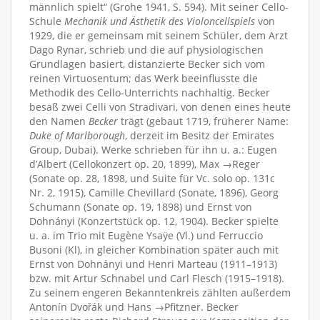
männlich spielt“ (Grohe 1941, S. 594). Mit seiner Cello-
Schule
Mechanik und Ästhetik des Violoncellspiels
von
1929, die er gemeinsam mit seinem Schüler, dem Arzt
Dago Rynar, schrieb und die auf physiologischen
Grundlagen basiert, distanzierte Becker sich vom
reinen Virtuosentum; das Werk beeinflusste die
Methodik des Cello-Unterrichts nachhaltig. Becker
besaß zwei Celli von Stradivari, von denen eines heute
den Namen
Becker
trägt (gebaut 1719, früherer Name:
Duke of Marlborough
, derzeit im Besitz der Emirates
Group, Dubai). Werke schrieben für ihn u. a.: Eugen
d’Albert (Cellokonzert op. 20, 1899), Max →Reger
(Sonate op. 28, 1898, und Suite für Vc. solo op. 131c
Nr. 2, 1915), Camille Chevillard (Sonate, 1896), Georg
Schumann (Sonate op. 19, 1898) und Ernst von
Dohnányi (Konzertstück op. 12, 1904). Becker spielte
u. a. im Trio mit Eugène Ysaÿe (Vl.) und Ferruccio
Busoni (Kl), in gleicher Kombination später auch mit
Ernst von Dohnányi und Henri Marteau (1911–1913)
bzw. mit Artur Schnabel und Carl Flesch (1915–1918).
Zu seinem engeren Bekanntenkreis zählten außerdem
Antonín Dvořák und Hans →Pfitzner. Becker