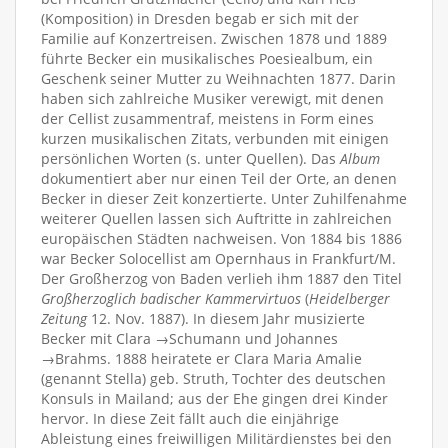
(Komposition) in Dresden begab er sich mit der
Familie auf Konzertreisen. Zwischen 1878 und 1889
führte Becker ein musikalisches Poesiealbum, ein
Geschenk seiner Mutter zu Weihnachten 1877. Darin
haben sich zahlreiche Musiker verewigt, mit denen
der Cellist zusammentraf, meistens in Form eines
kurzen musikalischen Zitats, verbunden mit einigen
persönlichen Worten (s. unter Quellen). Das
Album
dokumentiert aber nur einen Teil der Orte, an denen
Becker in dieser Zeit konzertierte. Unter Zuhilfenahme
weiterer Quellen lassen sich Auftritte in zahlreichen
europäischen Städten nachweisen. Von 1884 bis 1886
war Becker Solocellist am Opernhaus in Frankfurt/M.
Der Großherzog von Baden verlieh ihm 1887 den Titel
Großherzoglich badischer Kammervirtuos
(
Heidelberger
Zeitung
12. Nov. 1887). In diesem Jahr musizierte
Becker mit Clara →Schumann und Johannes
→Brahms. 1888 heiratete er Clara Maria Amalie
(genannt Stella) geb. Struth, Tochter des deutschen
Konsuls in Mailand; aus der Ehe gingen drei Kinder
hervor. In diese Zeit fällt auch die einjährige
Ableistung eines freiwilligen Militärdienstes bei den