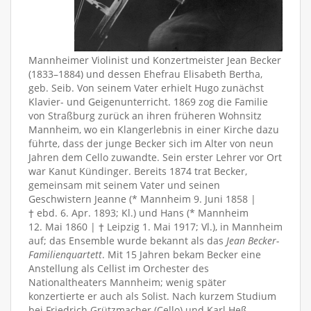
Mannheimer Violinist und Konzertmeister Jean Becker
(1833–1884) und dessen Ehefrau Elisabeth Bertha,
geb. Seib. Von seinem Vater erhielt Hugo zunächst
Klavier- und Geigenunterricht. 1869 zog die Familie
von Straßburg zurück an ihren früheren Wohnsitz
Mannheim, wo ein Klangerlebnis in einer Kirche dazu
führte, dass der junge Becker sich im Alter von neun
Jahren dem Cello zuwandte. Sein erster Lehrer vor Ort
war Kanut Kündinger. Bereits 1874 trat Becker,
gemeinsam mit seinem Vater und seinen
Geschwistern Jeanne (* Mannheim 9. Juni 1858 |
† ebd. 6. Apr. 1893; Kl.) und Hans (* Mannheim
12. Mai 1860 | † Leipzig 1. Mai 1917; Vl.), in Mannheim
auf; das Ensemble wurde bekannt als das
Jean Becker-
Familienquartett
. Mit 15 Jahren bekam Becker eine
Anstellung als Cellist im Orchester des
Nationaltheaters Mannheim; wenig später
konzertierte er auch als Solist. Nach kurzem Studium
bei Friedrich Grützmacher (Cello) und Karl Heß