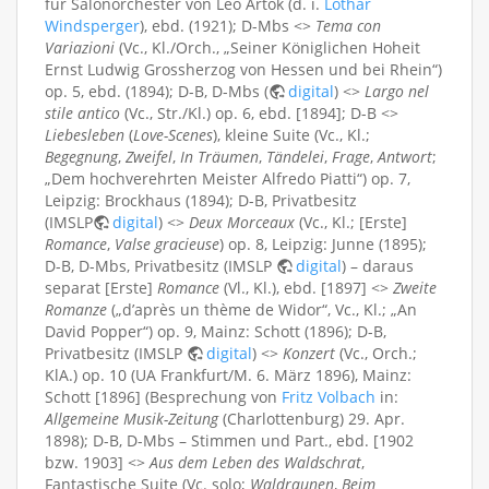
für Salonorchester von Leo Artok (d. i.
Lothar
Windsperger
), ebd. (1921); D-Mbs <>
Tema con
Variazioni
(Vc., Kl./Orch., „Seiner Königlichen Hoheit
Ernst Ludwig Grossherzog von Hessen und bei Rhein“)
op. 5, ebd. (1894); D-B, D-Mbs (
digital
) <>
Largo nel
stile antico
(Vc., Str./Kl.) op. 6, ebd. [1894]; D-B <>
Liebesleben
(
Love-Scenes
), kleine Suite (Vc., Kl.;
Begegnung
,
Zweifel
,
In Träumen
,
Tändelei
,
Frage
,
Antwort
;
„Dem hochverehrten Meister Alfredo Piatti“) op. 7,
Leipzig: Brockhaus (1894); D-B, Privatbesitz
(IMSLP
digital
) <>
Deux Morceaux
(Vc., Kl.; [Erste]
Romance
,
Valse gracieuse
) op. 8, Leipzig: Junne (1895);
D-B, D-Mbs, Privatbesitz (IMSLP
digital
) – daraus
separat [Erste]
Romance
(Vl., Kl.), ebd. [1897] <>
Zweite
Romanze
(„d’après un thème de Widor“, Vc., Kl.; „An
David Popper“) op. 9, Mainz: Schott (1896); D-B,
Privatbesitz (IMSLP
digital
) <>
Konzert
(Vc., Orch.;
KlA.) op. 10 (UA Frankfurt/M. 6. März 1896), Mainz:
Schott [1896] (Besprechung von
Fritz Volbach
in:
Allgemeine Musik-Zeitung
(Charlottenburg) 29. Apr.
1898); D-B, D-Mbs – Stimmen und Part., ebd. [1902
bzw. 1903] <>
Aus dem Leben des Waldschrat
,
Fantastische Suite (Vc. solo;
Waldraunen
,
Beim