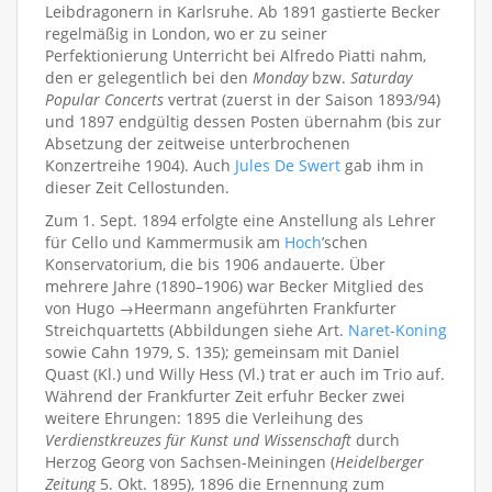
Leibdragonern in Karlsruhe. Ab 1891 gastierte Becker
regelmäßig in London, wo er zu seiner
Perfektionierung Unterricht bei Alfredo Piatti nahm,
den er gelegentlich bei den
Monday
bzw.
Saturday
Popular Concerts
vertrat (zuerst in der Saison 1893/94)
und 1897 endgültig dessen Posten übernahm (bis zur
Absetzung der zeitweise unterbrochenen
Konzertreihe 1904). Auch
Jules De Swert
gab ihm in
dieser Zeit Cellostunden.
Zum 1. Sept. 1894 erfolgte eine Anstellung als Lehrer
für Cello und Kammermusik am
Hoch
’schen
Konservatorium, die bis 1906 andauerte. Über
mehrere Jahre (1890–1906) war Becker Mitglied des
von Hugo →Heermann angeführten Frankfurter
Streichquartetts (Abbildungen siehe Art.
Naret-Koning
sowie Cahn 1979, S. 135); gemeinsam mit Daniel
Quast (Kl.) und Willy Hess (Vl.) trat er auch im Trio auf.
Während der Frankfurter Zeit erfuhr Becker zwei
weitere Ehrungen: 1895 die Verleihung des
Verdienstkreuzes für Kunst und Wissenschaft
durch
Herzog Georg von Sachsen-Meiningen (
Heidelberger
Zeitung
5. Okt. 1895), 1896 die Ernennung zum