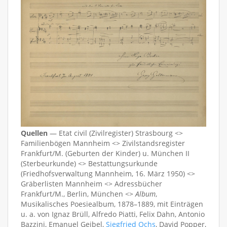
Quellen
— Etat civil (Zivilregister) Strasbourg <>
Familienbögen Mannheim <> Zivilstandsregister
Frankfurt/M. (Geburten der Kinder) u. München II
(Sterbeurkunde) <> Bestattungsurkunde
(Friedhofsverwaltung Mannheim, 16. März 1950) <>
Gräberlisten Mannheim <> Adressbücher
Frankfurt/M., Berlin, München <>
Album
,
Musikalisches Poesiealbum, 1878–1889, mit Einträgen
u. a. von Ignaz Brüll, Alfredo Piatti, Felix Dahn, Antonio
Bazzini, Emanuel Geibel,
Siegfried Ochs
, David Popper,