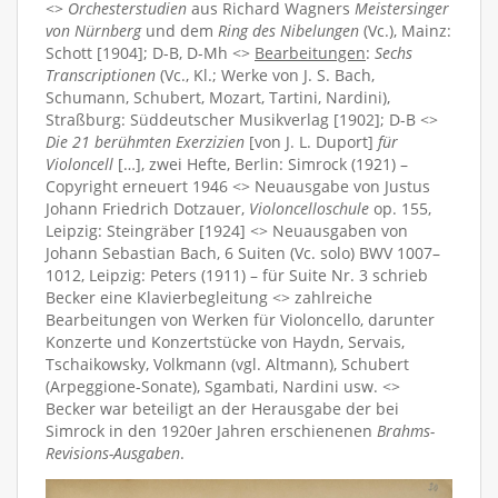
<>
Orchesterstudien
aus Richard Wagners
Meistersinger
von Nürnberg
und dem
Ring des Nibelungen
(Vc.), Mainz:
Schott [1904]; D-B, D-Mh <>
Bearbeitungen
:
Sechs
Transcriptionen
(Vc., Kl.; Werke von J. S. Bach,
Schumann, Schubert, Mozart, Tartini, Nardini),
Straßburg: Süddeutscher Musikverlag [1902]; D-B <>
Die 21 berühmten Exerzizien
[von J. L. Duport]
für
Violoncell
[…], zwei Hefte, Berlin: Simrock (1921) –
Copyright erneuert 1946 <> Neuausgabe von Justus
Johann Friedrich Dotzauer,
Violoncelloschule
op. 155,
Leipzig: Steingräber [1924] <> Neuausgaben von
Johann Sebastian Bach, 6 Suiten (Vc. solo) BWV 1007–
1012, Leipzig: Peters (1911) – für Suite Nr. 3 schrieb
Becker eine Klavierbegleitung <> zahlreiche
Bearbeitungen von Werken für Violoncello, darunter
Konzerte und Konzertstücke von Haydn, Servais,
Tschaikowsky, Volkmann (vgl. Altmann), Schubert
(Arpeggione-Sonate), Sgambati, Nardini usw. <>
Becker war beteiligt an der Herausgabe der bei
Simrock in den 1920er Jahren erschienenen
Brahms-
Revisions-Ausgaben
.