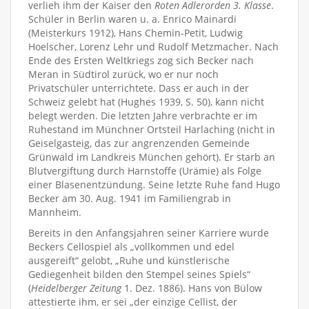
verlieh ihm der Kaiser den
Roten Adlerorden 3. Klasse
.
Schüler in Berlin waren u. a. Enrico Mainardi
(Meisterkurs 1912), Hans Chemin-Petit, Ludwig
Hoelscher, Lorenz Lehr und Rudolf Metzmacher. Nach
Ende des Ersten Weltkriegs zog sich Becker nach
Meran in Südtirol zurück, wo er nur noch
Privatschüler unterrichtete. Dass er auch in der
Schweiz gelebt hat (Hughes 1939, S. 50), kann nicht
belegt werden. Die letzten Jahre verbrachte er im
Ruhestand im Münchner Ortsteil Harlaching (nicht in
Geiselgasteig, das zur angrenzenden Gemeinde
Grünwald im Landkreis München gehört). Er starb an
Blutvergiftung durch Harnstoffe (Urämie) als Folge
einer Blasenentzündung. Seine letzte Ruhe fand Hugo
Becker am 30. Aug. 1941 im Familiengrab in
Mannheim.
Bereits in den Anfangsjahren seiner Karriere wurde
Beckers Cellospiel als „vollkommen und edel
ausgereift“ gelobt, „Ruhe und künstlerische
Gediegenheit bilden den Stempel seines Spiels“
(
Heidelberger Zeitung
1. Dez. 1886). Hans von Bülow
attestierte ihm, er sei „der einzige Cellist, der