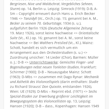
Bergriesen
,
Nixe und Waldschrat
,
Vergebliches Sehnen
,
Sturm
) op. 14, Berlin u. Leipzig: Simrock (1919); D-B, A-
Sm – Copyright erneuert durch Hans u. Erich Becker
1946 <>
Tanzidyll
(Vc., Orch.) op. 15; genannt bei A. M.,
Becker zu seinem 70. Geburtstage
, 1934 (s. u.),
aufgeführt Berlin 1926 (
Deutsche Allgemeine Zeitung
19. März 1926), sonst keine Nachweise <>
Orientalische
Suite
(Vc., Kl.) op. 16; genannt bei A. M., sonst keine
Nachweise <> Bei
Walthers Preislied
(Vc., Kl.), Mainz:
Schott, handelt es sich vermutlich um ein
Arrangement aus den
Orchesterstudien
(s. u.) <>
Zuordnung unsicher: 14 Lieder (Chor), Barmen: Müller
o. J.; D-B <>
Unterrichtswerke
:
Gemischte Finger- und
Bogenübungen nebst neuen Tonleiter-Studien
, Frankfurt:
Schirmer [1900]; D-B – Neuausgabe Mainz: Schott
(1963); D-Mbs <> zusammen mit Dago Rynar:
Mechanik
und Ästhetik des Violoncellspiels
(darin enthalten:
Studie
zu Richard Strauss’
Don Quixote
, entstanden 1926),
Wien: UE (1929); D-Mbs – Reprint ebd. (1971) <>
Sechs
Spezial-Etüden zur Erwerbung größerer Leichtigkeit im
Bewegungssystem des Violoncellisten
op. 13, Leipzig:
Hansen [1920]; D-B – dass., Kopenhagen: Hansen 1949