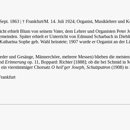
Sept. 1863 | † Frankfurt/M. 14. Juli 1924; Organist, Musiklehrer und 
cht erhielt Blum von seinem Vater, dem Lehrer und Organisten Peter Jo
emeinden. Später erhielt er Unterricht von Edmund Scharbach in Dieb
Katharina Sophe geb. Wahl heiratete; 1907 wurde er Organist an der Li
er und Gesänge, Männerchöre, mehrere Messen) blieben die meisten of
und
Erinnerung
op. 11, Boppard: Richter [1888]; ob die bei Schmid in
st ein vierstimmiger Chorsatz
O heil’ger Joseph, Schutzpatron
(1908) in
rankfurt