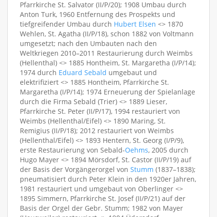
Pfarrkirche St. Salvator (II/P/20); 1908 Umbau durch
Anton Turk, 1960 Entfernung des Prospekts und
tiefgreifender Umbau durch
Hubert Elsen
<> 1870
Wehlen, St. Agatha (II/P/18), schon 1882 von Voltmann
umgesetzt; nach den Umbauten nach den
Weltkriegen 2010–2011 Restaurierung durch Weimbs
(Hellenthal) <> 1885 Hontheim, St. Margaretha (I/P/14);
1974 durch
Eduard Sebald
umgebaut und
elektrifiziert <> 1885 Hontheim, Pfarrkirche St.
Margaretha (I/P/14); 1974 Erneuerung der Spielanlage
durch die Firma Sebald (Trier) <> 1889 Lieser,
Pfarrkirche St. Peter (II/P/17), 1994 restauriert von
Weimbs (Hellenthal/Eifel) <> 1890 Maring, St.
Remigius (II/P/18); 2012 restauriert von Weimbs
(Hellenthal/Eifel) <> 1893 Hentern, St. Georg (I/P/9),
erste Restaurierung von Sebald-
Oehms
, 2005 durch
Hugo Mayer <> 1894 Mörsdorf, St. Castor (II/P/19) auf
der Basis der Vorgängerorgel von
Stumm
(1837–1838);
pneumatisiert durch Peter Klein in den 1920er Jahren,
1981 restauriert und umgebaut von Oberlinger <>
1895 Simmern, Pfarrkirche St. Josef (II/P/21) auf der
Basis der Orgel der Gebr. Stumm; 1982 von Mayer