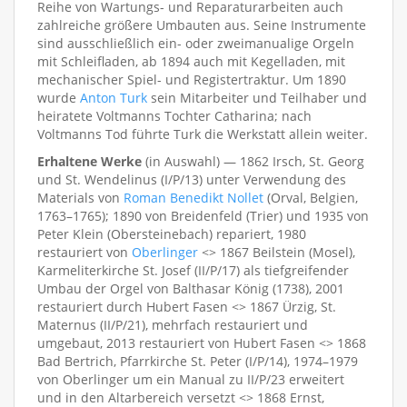
Reihe von Wartungs- und Reparaturarbeiten auch
zahlreiche größere Umbauten aus. Seine Instrumente
sind ausschließlich ein- oder zweimanualige Orgeln
mit Schleifladen, ab 1894 auch mit Kegelladen, mit
mechanischer Spiel- und Registertraktur. Um 1890
wurde
Anton Turk
sein Mitarbeiter und Teilhaber und
heiratete Voltmanns Tochter Catharina; nach
Voltmanns Tod führte Turk die Werkstatt allein weiter.
Erhaltene Werke
(in Auswahl) — 1862 Irsch, St. Georg
und St. Wendelinus (I/P/13) unter Verwendung des
Materials von
Roman Benedikt Nollet
(Orval, Belgien,
1763–1765); 1890 von Breidenfeld (Trier) und 1935 von
Peter Klein (Obersteinebach) repariert, 1980
restauriert von
Oberlinger
<> 1867 Beilstein (Mosel),
Karmeliterkirche St. Josef (II/P/17) als tiefgreifender
Umbau der Orgel von Balthasar König (1738), 2001
restauriert durch Hubert Fasen <> 1867 Ürzig, St.
Maternus (II/P/21), mehrfach restauriert und
umgebaut, 2013 restauriert von Hubert Fasen <> 1868
Bad Bertrich, Pfarrkirche St. Peter (I/P/14), 1974–1979
von Oberlinger um ein Manual zu II/P/23 erweitert
und in den Altarbereich versetzt <> 1868 Ernst,