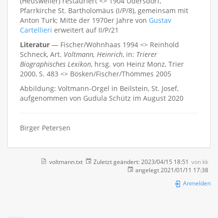
(Heusweiler) restauriert <> 1904 Üdersdorf,
Pfarrkirche St. Bartholomäus (I/P/8), gemeinsam mit
Anton Turk; Mitte der 1970er Jahre von
Gustav
Cartellieri
erweitert auf II/P/21
Literatur
— Fischer/Wohnhaas 1994 <> Reinhold
Schneck, Art.
Voltmann, Heinrich
, in:
Trierer
Biographisches Lexikon
, hrsg. von Heinz Monz, Trier
2000, S. 483 <> Bösken/Fischer/Thömmes 2005
Abbildung: Voltmann-Orgel in Beilstein, St. Josef,
aufgenommen von Gudula Schütz im August 2020
Birger Petersen
voltmann.txt
Zuletzt geändert:
2023/04/15 18:51
von
kk
angelegt
2021/01/11 17:38
Anmelden