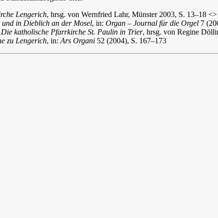
irche Lengerich
, hrsg. von Wernfried Lahr, Münster 2003, S. 13–18 <
r und in Dieblich an der Mosel
, in:
Organ – Journal für die Orgel
7 (20
:
Die katholische Pfarrkirche St. Paulin in Trier
, hrsg. von Regine Döll
he zu Lengerich
, in:
Ars Organi
52 (2004), S. 167–173