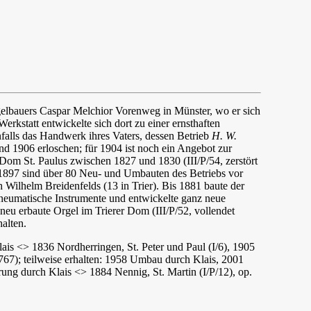
gelbauers Caspar Melchior Vorenweg in Münster, wo er sich
Werkstatt entwickelte sich dort zu einer ernsthaften
falls das Handwerk ihres Vaters, dessen Betrieb
H. W.
d 1906 erloschen; für 1904 ist noch ein Angebot zur
om St. Paulus zwischen 1827 und 1830 (III/P/54, zerstört
 1897 sind über 80 Neu- und Umbauten des Betriebs vor
Wilhelm Breidenfelds (13 in Trier). Bis 1881 baute der
pneumatische Instrumente und entwickelte ganz neue
neu erbaute Orgel im Trierer Dom (III/P/52, vollendet
alten.
lais <> 1836 Nordherringen, St. Peter und Paul (I/6), 1905
767); teilweise erhalten: 1958 Umbau durch Klais, 2001
rung durch Klais <> 1884 Nennig, St. Martin (I/P/12), op.