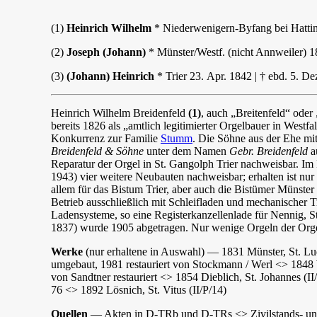
(1)
Heinrich Wilhelm
* Niederwenigern-Byfang bei Hatting
(2)
Joseph (Johann)
* Münster/Westf. (nicht Annweiler) 18
(3)
(Johann) Heinrich
* Trier 23. Apr. 1842 | † ebd. 5. D
Heinrich Wilhelm Breidenfeld
(1)
, auch „Breitenfeld“ ode
bereits 1826 als „amtlich legitimierter Orgelbauer in Westfal
Konkurrenz zur Familie
Stumm
. Die Söhne aus der Ehe m
Breidenfeld & Söhne
unter dem Namen
Gebr. Breidenfeld
a
Reparatur der Orgel in St. Gangolph Trier nachweisbar. I
1943) vier weitere Neubauten nachweisbar; erhalten ist n
allem für das Bistum Trier, aber auch die Bistümer Münst
Betrieb ausschließlich mit Schleifladen und mechanischer 
Ladensysteme, so eine Registerkanzellenlade für Nennig, St
1837) wurde 1905 abgetragen. Nur wenige Orgeln der Orgelb
Werke
(nur erhaltene in Auswahl) — 1831 Münster, St. Ludg
umgebaut, 1981 restauriert von Stockmann / Werl <> 1848 W
von Sandtner restauriert <> 1854 Dieblich, St. Johannes (I
76 <> 1892 Lösnich, St. Vitus (II/P/14)
Quellen
— Akten in D-TRb und D-TRs <> Zivilstands- und 