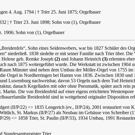
en 4. Aug. 1794 | † Trier 25. Juni 1875; Orgelbauer
32 | † Trier 23. Juni 1898; Sohn von (1), Orgelbauer
ez. 1906; Sohn von (1), Orgelbauer
r „Breidenfels“, Sohn eines Seidenwebers, war bis 1827 Schüler des Or
en“ niederließ. 1838 siedelte er mit seiner Familie nach Trier über. Die 
it Helene geb. Remke Joseph
(2)
und Johann Heinrich
(3)
erlernten eben
uch nach 1875 weitergeführt wurde. Die Werkstatt ist zwischen 1904 un
m Raum Münster sind neben dem Umbau der Möller-Orgel von 1755 im D
ur die Orgel in Nordherringen bei Hamm von 1836. Zwischen 1830 und
er und Luxemburg nachweisbar, davon 53 Orgeln nach dem Tod Heinrich 
Traktur, danach Kegelladen mit oder ohne Pneumatik, später auch rein 
. Martin. Die von Breidenfeld auf einer eigens errichteten Westempore 
auerfamilie Breidenfeld sind in weitgehend originaler Disposition erh
eri (II/P/22) <> 1835 Lengerich (ev., II/P/24), 2001 restauriert von K
ittlich, St. Markus (II/P/27) als Neubau im Gehäuse von Schreiber (1
I/P/29) <> 1858 Trier, St. Paulin (II/P/33), 1934 Umbau, 1991 Restaurie
Standesamtsregister Trier