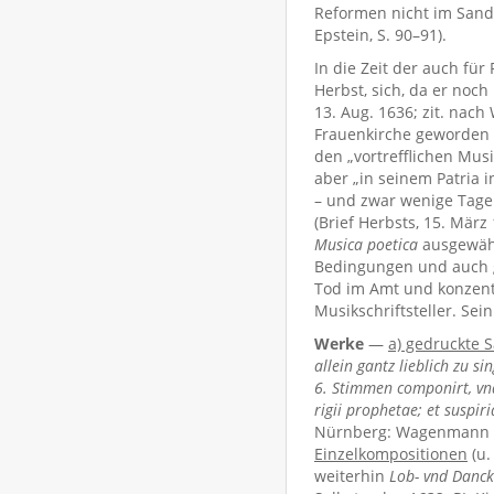
Reformen nicht im Sand 
Epstein, S. 90–91).
In die Zeit der auch fü
Herbst, sich, da er noc
13. Aug. 1636; zit. nach
Frauenkirche geworden u
den „vortrefflichen Mu
aber „in seinem Patria i
– und zwar wenige Tag
(Brief Herbsts, 15. März
Musica poetica
ausgewähl
Bedingungen und auch ge
Tod im Amt und konzent
Musikschriftsteller. Se
Werke
—
a) gedruckte
allein gantz lieblich zu 
6. Stimmen componirt, vnd
rigii prophetae; et suspi
Nürnberg: Wagenmann 
Einzelkompositionen
(u.
weiterhin
Lob- vnd Danck