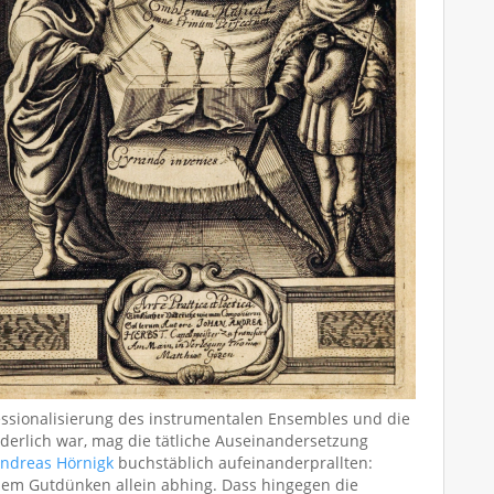
essionalisierung des instrumentalen Ensembles und die
rderlich war, mag die tätliche Auseinandersetzung
ndreas Hörnigk
buchstäblich aufeinanderprallten:
inem Gutdünken allein abhing. Dass hingegen die