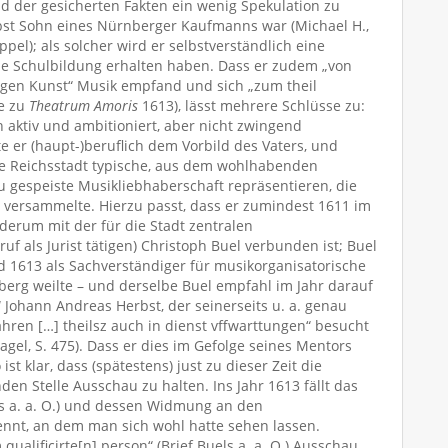
d der gesicherten Fakten ein wenig Spekulation zu
rbst Sohn eines Nürnberger Kaufmanns war (Michael H.,
ppel); als solcher wird er selbstverständlich eine
 Schulbildung erhalten haben. Dass er zudem „von
ligen Kunst“ Musik empfand und sich „zum theil
de zu
Theatrum Amoris
1613), lässt mehrere Schlüsse zu:
 aktiv und ambitioniert, aber nicht zwingend
te er (haupt-)beruflich dem Vorbild des Vaters, und
 die Reichsstadt typische, aus dem wohlhabenden
u gespeiste Musikliebhaberschaft repräsentieren, die
versammelte. Hierzu passt, dass er zumindest 1611 im
derum mit der für die Stadt zentralen
f als Jurist tätigen) Christoph Buel verbunden ist; Buel
d 1613 als Sachverständiger für musikorganisatorische
berg weilte – und derselbe Buel empfahl im Jahr darauf
Johann Andreas Herbst, der seinerseits u. a. genau
ahren […] theilsz auch in dienst vffwarttungen“ besucht
 Nagel, S. 475). Dass er dies im Gefolge seines Mentors
ist klar, dass (spätestens) just zu dieser Zeit die
n Stelle Ausschau zu halten. Ins Jahr 1613 fällt das
els a. a. O.) und dessen Widmung an den
ennt, an dem man sich wohl hatte sehen lassen.
ualificirte[n] person“ (Brief Buels a. a. O.) Ausschau