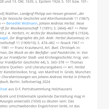
28 und 13. Okt. 1635; s. Epstein 1924, S. 101 bzw. 101–
nd] Walther,
Landgraf Philipp von Hessen genannt „der
iv für hessische Geschichte und Alterthumskunde
11 (1867),
) <>
Benedikt Widmann
,
Johann Andreas Herbst. Neue
rift für Musikwissenschaft
7 (1891), S. [464]–467 <> Peter
it J. A. Herbst’s
, in:
Archiv für Musikwissenschaft
6 (1924),
Nagel
,
Zur Biographie des Joh. Andr. Herbst (Autumnus)
, in:
sellschaft
11 (1909/10), S. 474–482 <> Noack 1967 <>
 1981 <> Franz Krautwurst, Art.
Buel, Christoph
, in:
eman,
Die Musik an der Barfüßer- und Paulskirche
, in:
Von
ge zur Frankfurter Stadt- und Kirchengeschichte
, hrsg. von
zur Frankfurter Geschichte
44), S. 343–378 <> Thomas
eitere Quellen- und Literaturangaben) <> Art.
Herbst
r Künstlerlexikon
, hrsg. von Manfred H. Grieb, München
e Choralvertonungen von Johann Andreas Herbst in Erhard’s
gbuch
, Berlin: Selbstverlag 2024
lisat
aus D-F, Porträtsammlung Holzhausen)
ymbolik und Emblematik spielende Darstellung mag in
Musurgia universalis
(1650) zu deuten sein: Das
Gottes umschwebenden Engelchören lenkt, ist das