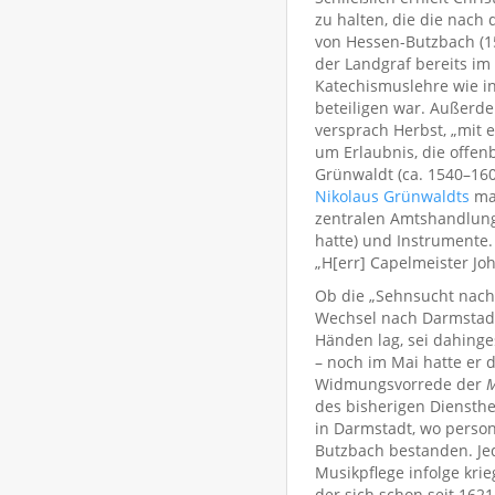
zu halten, die die nac
von Hessen-Butzbach (1
der Landgraf bereits im
Katechismuslehre wie in
beteiligen war. Außerde
versprach Herbst, „mit 
um Erlaubnis, die offen
Grünwaldt (ca. 1540–16
Nikolaus Grünwaldts
mac
zentralen Amtshandlung
hatte) und Instrumente. 
„H[err] Capelmeister Jo
Ob die „Sehnsucht nach 
Wechsel nach Darmstadt 
Händen lag, sei dahinges
– noch im Mai hatte er 
Widmungsvorrede der
M
des bisherigen Diensthe
in Darmstadt, wo person
Butzbach bestanden. Jed
Musikpflege infolge krie
der sich schon seit 162