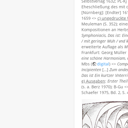
Selbstverlag 1632; PL-Kj
Eheschließung des mit 
[Nürnberg]: [Endter] 16
1659 <>
c) ungedruckte
Meuleman (S. 352); eine
Kompositionen an Herbst
Symphoniacis, Das ist: Ein
/ mit geringer Müh / vnd 
erweiterte Auflage als
M
Frankfurt: Georg Müller
eine schöne Harmoniam, o
Mbs (
digital
) <>
Compen
Incipienten
[…]
Zum ander
Das ist Ein kurtzer Vnte
e) Ausgaben
:
Erster The
(s. a. Berz 1970); B-Gu 
Schaefer 1975, Bd. 2, S. 