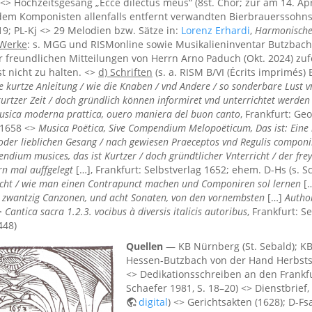
 <> Hochzeitsgesang „Ecce dilectus meus“ (8st. Chor; zur am 14. Ap
dem Komponisten allenfalls entfernt verwandten Bierbrauerssohns 
19; PL-Kj <> 29 Melodien bzw. Sätze in:
Lorenz Erhardi
,
Harmonisches
 Werke
: s. MGG und RISMonline sowie Musikalieninventar Butzbach (
r freundlichen Mitteilungen von Herrn Arno Paduch (Okt. 2024) zufo
 nicht zu halten. <>
d) Schriften
(s. a. RISM B/VI (Écrits imprimés) 
e kurtze Anleitung / wie die Knaben / vnd Andere / so sonderbare Lust v
kurtzer Zeit / doch gründlich können informiret vnd unterrichtet werden
usica moderna prattica, ouero maniera del buon canto
, Frankfurt: Ge
 1658 <>
Musica Poëtica, Sive Compendium Melopoëticum, Das ist: Eine 
der lieblichen Gesang / nach gewiesen Praeceptos vnd Regulis componi
dium musices, das ist Kurtzer / doch gründtlicher Vnterricht / der frey
n mal auffgelegt
[…], Frankfurt: Selbstverlag 1652; ehem. D-Hs (s. S
rricht / wie man einen Contrapunct machen und Componiren sol lernen
[…
il zwantzig Canzonen, und acht Sonaten, von den vornembsten
[…]
Autho
<>
Cantica sacra 1.2.3. vocibus à diversis italicis autoribus
, Frankfurt: S
448)
Quellen
— KB Nürnberg (St. Sebald); KB
Hessen-Butzbach von der Hand Herbsts, d
<> Dedikationsschreiben an den Frankfurte
Schaefer 1981, S. 18–20) <> Dienstbrief, 
digital
) <> Gerichtsakten (1628); D-Fs