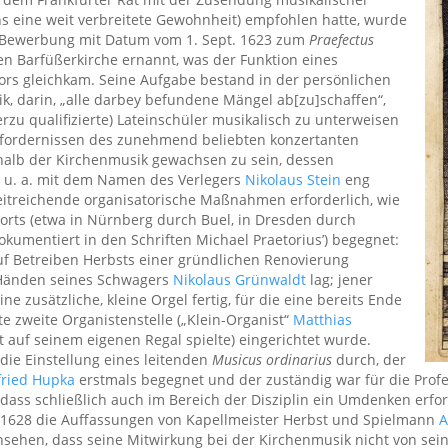
s eine weit verbreitete Gewohnheit) empfohlen hatte, wurde
en Bewerbung mit Datum vom 1. Sept. 1623 zum
Praefectus
n Barfüßerkirche ernannt, was der Funktion eines
ors gleichkam. Seine Aufgabe bestand in der persönlichen
k, darin, „alle darbey befundene Mängel ab[zu]schaffen“,
erzu qualifizierte) Lateinschüler musikalisch zu unterweisen
Erfordernissen des zunehmend beliebten konzertanten
rhalb der Kirchenmusik gewachsen zu sein, dessen
t u. a. mit dem Namen des Verlegers
Nikolaus Stein
eng
eitreichende organisatorische Maßnahmen erforderlich, wie
rts (etwa in Nürnberg durch Buel, in Dresden durch
okumentiert in den Schriften Michael Praetorius’) begegnet:
uf Betreiben Herbsts einer gründlichen Renovierung
 Händen seines Schwagers
Nikolaus Grünwaldt
lag; jener
ne zusätzliche, kleine Orgel fertig, für die eine bereits Ende
 zweite Organistenstelle („Klein-Organist“
Matthias
t auf seinem eigenen Regal spielte) eingerichtet wurde.
 die Einstellung eines leitenden
Musicus ordinarius
durch, der
fried Hupka
erstmals begegnet und der zuständig war für die Prof
 dass schließlich auch im Bereich der Disziplin ein Umdenken erfo
e 1628 die Auffassungen von Kapellmeister Herbst und Spielmann
A
einsehen, dass seine Mitwirkung bei der Kirchenmusik nicht von se