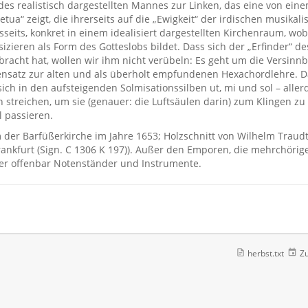
des realistisch dargestellten Mannes zur Linken, das eine von ein
ua“ zeigt, die ihrerseits auf die „Ewigkeit“ der irdischen musikali
eits, konkret in einem idealisiert dargestellten Kirchenraum, wobe
sizieren als Form des Gotteslobs bildet. Dass sich der „Erfinder“
racht hat, wollen wir ihm nicht verübeln: Es geht um die Versinnbi
nsatz zur alten und als überholt empfundenen Hexachordlehre. Da
 sich in den aufsteigenden Solmisationssilben ut, mi und sol – alle
 streichen, um sie (genauer: die Luftsäulen darin) zum Klingen 
 passieren.
der Barfüßerkirche im Jahre 1653; Holzschnitt von Wilhelm Traud
nkfurt (Sign. C 1306 K 197)). Außer den Emporen, die mehrchörige
er offenbar Notenständer und Instrumente.
herbst.txt
Zu