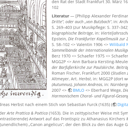
den Rat der Stadt Frankfurt 30. März 16
102
Literatur
— [Philipp Alexander Ferdina
Dritte“, oder auch „von Butzbach“
, in:
Arch
S. 269–403 (zur Musikpflege: S. 337–342
biographische Beiträge
, in:
Vierteljahrssch
Epstein,
Die Frankfurter Kapellmusik zur Ze
S. 58–102 <> Valentin 1906 <>
Wilibald 
Sammelbände der Internationalen Musikge
Berz 1970 <> Schaefer 1975 <> Schaefer
MGG2P <> Ann Barbara Kersting-Meul
der Barfüßerkirche zur Paulskirche. Beiträ
Roman Fischer, Frankfurt 2000 (
Studien 
Altmeyer, Art.
Herbst
, in: MGG2P (dort w
(Autumnus), Johann Andreas
, in:
Nürnberge
2007 <>
BMLO
<> Eberhard Wege,
Di
Harmonischem Choral- und Figural-Gesan
reas Herbst nach einem Stich von Sebastian Furck (1635) (
Digita
 der
Arte Prattica & Poëtica
(1653). Die in zeittypischer Weise mit S
ontrastierende) Antwort auf das Frontispiz zu Athanasius Kirchers
(unendlichem) „Canon angelicus“, der den Blick zu den das Auge 