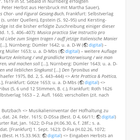
r. 1619 in St. Sebald in Nürnberg erfolgten
Peter Herbst aus Hersbruck mit Martha Sauer),
 Chor- und Figural Gesang-Buch
, Frankfurt: Selbstverlag
s. unter Quellen), Epstein (S. 92–95) und Kersting-
lge ist die bisher erfolgte Zuschreibung einiger dieser
Bd. 1, S. 406–407):
Musica practica Sive Instructio pro
nd Liebe zum Singen tragen / auff jetzige Italienische Manier
[…], Nürnberg: Dümler 1642; u. a. D-W (
digital
) –
org Müller 1653; u. a. D-Mbs (
digital
) – weitere Auflage
kurtze Anleitung / vnd gründliche Vnterweisung / wie man
ren, vnd machen soll
[…], Nürnberg: Dümler 1643; u. a. D-
en vnd lieblichen Singkunst
[…]
Den Tyronibus vnd
chaefer 1975, Bd. 2, S. 443–444) <>
Arte Prattica & Poëtica,
], Frankfurt: Götze 1653; u. a. D-Mbs (
digital
) <>
ribus
(5, 6 und 12 Stimmen, B. c.), Frankfurt: Roth 1626
elbstverlag 1653 – 2. Aufl. 1660; verschollen (zit. nach
 Butzbach <> Musikalieninventar der Hofhaltung zu
at. 24. Febr. 1615; D-DSsa (Best. D 4, 66/11;
digital
)
r Rat, Jan. 1622; D-Fsa (H.06.30, 6, f. 28f.; s. a.
dat. [Frankfurt] 1. Sept. 1623; D-Fsa (H.02.26, 1072;
a (Best. H.15.33.963;
digital
) <> Eingaben Herbsts an