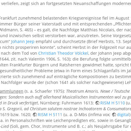
verliefen, zeigt sich an fortgesetzten Neuanschaffungen modernen
r Frankfurt zunehmend belastenden Kriegsereignisse fiel im Augus
h immer Bürger seiner Vaterstadt und mit entsprechenden „Pflichte
 Widmann, S. 465) – es galt, die Nachfolge Matthias Nicolais, der 
nd inzwischen selbst verstorben war, anzutreten. Seine Vorgesetz
sicum“
Johann Jeep
empfahl und durchsetzte (Brief Herbsts, 13. Sept.
n nichts prosperiren konnte“, scheint Herbst in der Folgezeit nur 
e nach dem Tod von
Christian Theodor Völckel
, der Johann Jeep abg
 1644, zit. nach Valentin 1906, S. 163); die Berufung folgte unmittel
ten Frankfurter Bürgern und Ratsherren gewidmet hatte, spricht fü
sundheitlicher Probleme (etwa in Form eines Schlaganfalls im Jahre
rierte sich zunehmend auf einträgliche Kompositionen zu bestimmt
in Nachfolger wurde der (schon 1641 als solcher nachgewiesene) Le
 Sammlungen
(s. a. Schaefer 1975):
Theatrum Amoris. Newe / Teutsche /
singen: Sondern auch auff allerhand Musicalischen Instrumenten wol zu 
 in Druck verfertiget
, Nürnberg: Fuhrmann 1613;
RISM H 5110
(u.
ria S. Gregorii, ad Christum salutem nostrae Inchoatorem & Consumator
1619 bzw. 1620;
RISM H 5111
(u. a. D-Mbs (infima vox;
digital
 a. in Personalschriften wie Leichenpredigten etc. sowie in Gesan
-Lied
(Soli, gem. Chor, Instrumente und B. c.; als Neujahrsgabe für