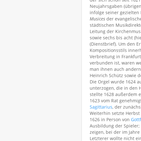
Neujahrsgaben (übrigen
infolge seiner gezielt
Musices
der evangelische
städtischen Musikdirekt
Leitung der Kirchenmusi
sowie sechs bis acht (hi
(Dienstbrief). Um den 
Kompositionsstils inne
Verbreitung in Frankfur
verbunden ist, waren w
man ihnen auch anderno
Heinrich Schütz sowie d
Die Orgel wurde 1624 a
unterzogen, die in den
stellte 1628 außerdem ei
1623 vom Rat genehmigte
Sagittarius
, der zunächs
Weiterhin setzte Herbst
1626 in Person von
Gott
Ausbildung der Spieler;
zeigen, bei der im Jahr
Letzterer wollte nicht 