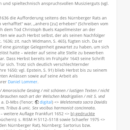
 und spieltechnisch anspruchsvollen Musizierguts (vgl.
t 1636 die Aufforderung seitens des Nürnberger Rats an
n verhafftet“ war, „anhero [zu] erheben“ (Schreiben vom
nach dem Tod Christoph Buels Kapellmeister an der
ten wie auch Herbst selbst, der als seinen Nachfolger
 1636; zit. nach Widmann, S. 465), fügten sich. Da er
auf eine günstige Gelegenheit gewartet zu haben, um sich
elöst hatte – wieder auf seine alte Stelle zu bewerben
bar. Dass Herbst bereits im Frühjahr 1643 seine Schrift
r sich. Trotz sich deutlich verschlechternder
 1650; vgl. Epstein, S. 91) blieb Herbst bis zu seinem
en Anlässen sowie auf seine Arbeit als
hrer
Daniel Lommer
.
 Amorosische Gesäng / mit schönen / lustigen Texten / nicht
gebrauchen nach art der Welschen Madrigalien / mit 5. vnd
 a. D-Mbs (Tenor;
digital
) <>
Meletemata sacra Davidis
em, Tribus & unic. Sex vocibus harmonicè concinnata
,
) – weitere Auflage Frankfurt 1652 <>
b) gedruckte
gbüchern): s. RISM H 5112–5118 sowie Schaefer 1975 <>
 den Nürnberger Rat), Nürnberg: Sartorius bzw.