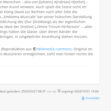
em Menschen – also von J[ohann] A[ndreas] H[erbst] –
schen Kunst verweist. Auch spielt die Szene nicht im
i König David zur Rechten nach alter Sitte die
 des „Emblema Musicale“ bei seiner hübschen Darstellung
ldlichung des (Dur-)Dreiklangs als der eigentlichen
s Ideal der Dreiheit („Omne Trinum Perfectum“ – „aller
rdings hätten die Gläser, über deren Ränder die
zu bringen, in umgekehrter Anordnung stehen müssen.
t (Reproduktion aus
Wikimedia commons
; Original im
s Musizieren ermöglichten, sieht man hinten rechts die
letzt geändert:
2026/03/27 08:37
von
ab
angelegt
2024/10/31 10:04
Anmelden