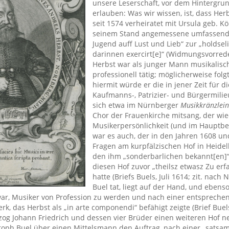
unsere Leserschaft, vor dem Hintergrun
erlauben: Was wir wissen, ist, dass He
seit 1574 verheiratet mit Ursula geb. Kö
seinem Stand angemessene umfassende
Jugend auff Lust und Lieb“ zur „holdse
darinnen exercirt[e]“ (Widmungsvorre
Herbst war als junger Mann musikalisch
professionell tätig; möglicherweise folg
hiermit würde er die in jener Zeit für
Kaufmanns-, Patrizier- und Bürgermilie
sich etwa im Nürnberger
Musikkränzlein
Chor der Frauenkirche mitsang, der wie
Musikerpersönlichkeit (und im Hauptberu
war es auch, der in den Jahren 1608 un
Fragen am kurpfälzischen Hof in Heidel
den ihm „sonderbarlichen bekannt[en]“ 
diesen Hof zuvor „theilsz etwasz Zu erf
hatte (Briefs Buels, Juli 1614; zit. nach
Buel tat, liegt auf der Hand, und ebenso 
ar, Musiker von Profession zu werden und nach einer entsprechende
erk, das Herbst als „in arte componendi“ befähigt zeigte (Brief Bu
og Johann Friedrich und dessen vier Brüder einen weiteren Hof n
stoph Buel über einen Mittelsmann den Auftrag, nach einer „satsam q