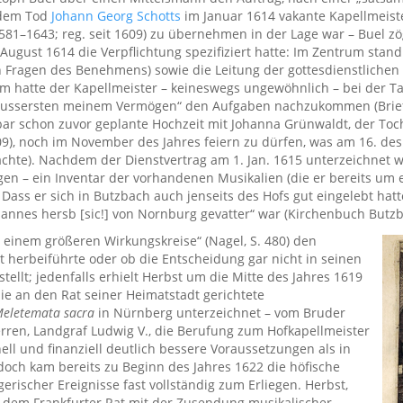
h dem Tod
Johann Georg Schotts
im Januar 1614 vakante Kapellmeister
581–1643; reg. seit 1609) zu übernehmen in der Lage war – Buel 
 August 1614 die Verpflichtung spezifiziert hatte: Im Zentrum stan
 Fragen des Benehmens) sowie die Leitung der gottesdienstlichen
m hatte der Kapellmeister – keineswegs ungewöhnlich – bei der Ta
eussersten meinem Vermögen“ den Aufgaben nachzukommen (Brief 18. 
bar schon zuvor geplante Hochzeit mit Johanna Grünwaldt, der To
09), noch im November des Jahres feiern zu dürfen, was am 16. d
hte). Nachdem der Dienstvertrag am 1. Jan. 1615 unterzeichnet wo
en – ein Inventar der vorhandenen Musikalien (die er bereits um
Dass er sich in Butzbach auch jenseits des Hofs gut eingelebt hatt
hannes hersb [sic!] von Nornburg gevatter“ war (Kirchenbuch Butzb
einem größeren Wirkungskreise“ (Nagel, S. 480) den
herbeiführte oder ob die Entscheidung gar nicht in seinen
tellt; jedenfalls erhielt Herbst um die Mitte des Jahres 1619
die an den Rat seiner Heimatstadt gerichtete
eletemata sacra
in Nürnberg unterzeichnet – vom Bruder
rren, Landgraf Ludwig V., die Berufung zum Hofkapellmeister
ell und finanziell deutlich bessere Voraussetzungen als in
och kam bereits zu Beginn des Jahres 1622 die höfische
gerischer Ereignisse fast vollständig zum Erliegen. Herbst,
1 dem Frankfurter Rat mit der Zusendung musikalischer