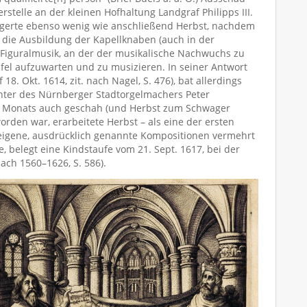
stelle an der kleinen Hofhaltung Landgraf Philipps III.
zögerte ebenso wenig wie anschließend Herbst, nachdem
d die Ausbildung der Kapellknaben (auch in der
 Figuralmusik, an der der musikalische Nachwuchs zu
fel aufzuwarten und zu musizieren. In seiner Antwort
Okt. 1614, zit. nach Nagel, S. 476), bat allerdings
chter des Nürnberger Stadtorgelmachers Peter
es Monats auch geschah (und Herbst zum Schwager
rden war, erarbeitete Herbst – als eine der ersten
 eigene, ausdrücklich genannte Kompositionen vermehrt
e, belegt eine Kindstaufe vom 21. Sept. 1617, bei der
ach 1560–1626, S. 586).