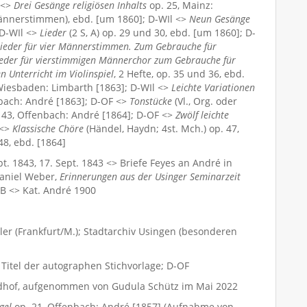
l <>
Drei Gesänge religiösen Inhalts
op. 25, Mainz:
 Männerstimmen), ebd. [um 1860]; D-WIl <>
Neun Gesänge
 D-WIl <>
Lieder
(2 S, A) op. 29 und 30, ebd. [um 1860]; D-
ieder für vier Männerstimmen. Zum Gebrauche für
ieder für vierstimmigen Männerchor zum Gebrauche für
n Unterricht im Violinspiel
, 2 Hefte, op. 35 und 36, ebd.
, Wiesbaden: Limbarth [1863]; D-WIl <>
Leichte Variationen
enbach: André [1863]; D-OF <>
Tonstücke
(Vl., Org. oder
p. 43, Offenbach: André [1864]; D-OF <>
Zwölf leichte
 <>
Klassische Chöre
(Händel, Haydn; 4st. Mch.) op. 47,
48, ebd. [1864]
pt. 1843, 17. Sept. 1843 <> Briefe Feyes an André in
Daniel Weber,
Erinnerungen aus der Usinger Seminarzeit
B <> Kat. André 1900
ller (Frankfurt/M.); Stadtarchiv Usingen (besonderen
 Titel der autographen Stichvorlage; D-OF
edhof, aufgenommen von Gudula Schütz im Mai 2022
gel
op. 21, Offenbach: André [1857] (Aufnahme von