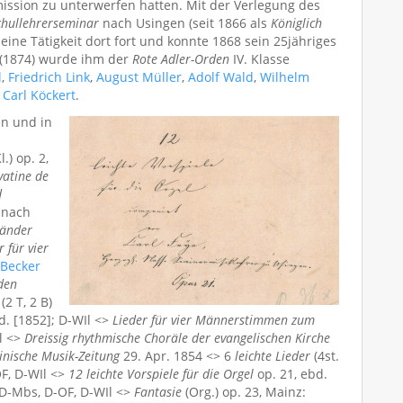
sion zu unterwerfen hatten. Mit der Verlegung des
chullehrerseminar
nach Usingen (seit 1866 als
Königlich
eine Tätigkeit dort fort und konnte 1868 sein 25jähriges
 (1874) wurde ihm der
Rote Adler-Orden
IV. Klasse
l
,
Friedrich Link
,
August Müller
,
Adolf Wald
,
Wilhelm
e
Carl Köckert
.
n und in
l.) op. 2,
vatine de
d
t nach
länder
 für vier
Becker
den
(2 T, 2 B)
. [1852]; D-WIl <>
Lieder für vier Männerstimmen zum
Il <>
Dreissig rhythmische Choräle der evangelischen Kirche
inische Musik-Zeitung
29. Apr. 1854 <> 6
leichte Lieder
(4st.
OF, D-WIl <>
12 leichte Vorspiele für die Orgel
op. 21, ebd.
; D-Mbs, D-OF, D-WIl <>
Fantasie
(Org.) op. 23, Mainz: