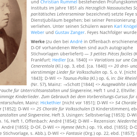
und
Christian Rummel
bestehenden Prüfungskommis
Instituts im Jahre 1851 als
Herzoglich Nassauisches S
paritätisches Lehrerseminar
bezeichnet) setzte Feye s
Dienstjubiläum begehen; bei seiner Pensionierung
verliehen. Unter seinen Schülern waren
Karl Knöge
Weber
und
Gustav Zanger
. Feyes Nachfolger wurd
Werke
(zu den bei
André
in Offenbach erschienene
D-OF vorhandenen Werken sind auch autographe
Stichvorlagen überliefert) —
3 petites Pièces faciles
(K
Frankfurt:
Hedler
[ca. 1840] <>
Variations sur une Ca
Cenerentola
(Kl.) op. 3, ebd. [ca. 1840] <>
20 drei- un
vierstimmige Lieder für Volksschulen
op. 5, o. V. [nich
1843]; D-WIl <>
Taunus-Polka
(Kl.) op. 6, in:
Die Rhein
(Nr. 57), Mainz: →Schott [1844] <>
Ausgewählte Lieder
uche für Unterrichtsanstalten und Singvereine
, Heft 1 und 2, Eltville:
timmige Kinderlieder. Zum Gebrauch bei dem Vorbereitungs-Cursus für 
entarschulen
, Mainz:
Hickethier
[nicht vor 1851]; D-WIl <>
54 Choräle
r [1852]; D-WIl <>
25 Choräle für Volksschulen
(3 Kinderstimmen), ebd
anstalten und Singvereine
, Heft 3, Usingen: Selbstverlag [1853]; D-W
. 16, Heft 1, Offenbach: André [1854]; D-WIl – Rezension:
Niederrhe
: André [1855]; D-OF, D-WIl <>
Hymne
(Mch.) op. 19, ebd. [1855]; D-
 Stichvorlage, s. Abb.), D-WIl <>
Fantasie
(Org.) op. 22, ebd. [1857]