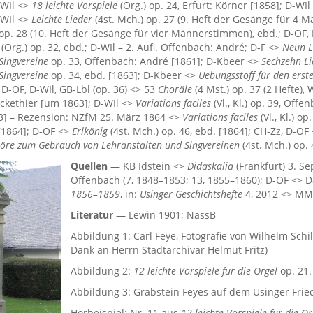
-WIl <>
18 leichte Vorspiele
(Org.) op. 24, Erfurt: Körner [1858]; D-WI
-WIl <>
Leichte Lieder
(4st. Mch.) op. 27 (9. Heft der Gesänge für 4
op. 28 (10. Heft der Gesänge für vier Männerstimmen), ebd.; D-OF,
(Org.) op. 32, ebd.; D-WIl – 2. Aufl. Offenbach: André; D-F <>
Neun L
Singvereine
op. 33, Offenbach: André [1861]; D-Kbeer <>
Sechzehn L
Singvereine
op. 34, ebd. [1863]; D-Kbeer <>
Uebungsstoff für den erste
 D-OF, D-WIl, GB-Lbl (op. 36) <> 53
Choräle
(4 Mst.) op. 37 (2 Hefte)
 Hickethier [um 1863]; D-WIl <>
Variations faciles
(Vl., Kl.) op. 39, Off
63] – Rezension: NZfM 25. März 1864 <>
Variations faciles
(Vl., Kl.) o
[1864]; D-OF <>
Erlkönig
(4st. Mch.) op. 46, ebd. [1864]; CH-Zz, D-OF
re zum Gebrauch von Lehranstalten und Singvereinen
(4st. Mch.) op. 
Quellen
— KB Idstein <>
Didaskalia
(Frankfurt) 3. Se
Offenbach (7, 1848–1853; 13, 1855–1860); D-OF <> 
1856–1859
, in:
Usinger Geschichtshefte
4, 2012 <> MM
Literatur
— Lewin 1901; NassB
Abbildung 1: Carl Feye, Fotografie von Wilhelm Schi
Dank an Herrn Stadtarchivar Helmut Fritz)
Abbildung 2:
12 leichte Vorspiele für die Orgel
op. 21.
Abbildung 3: Grabstein Feyes auf dem Usinger Fri
Hörbeispiel: Nr. 11 aus
12 leichte Vorspiele für die Or