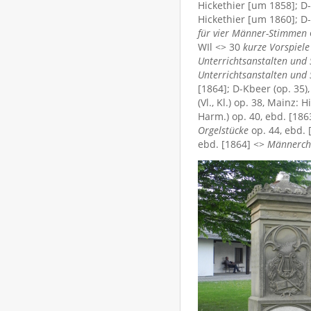
Hickethier [um 1858]; D
Hickethier [um 1860]; D
für vier Männer-Stimmen
WIl <> 30
kurze Vorspiele
Unterrichtsanstalten und 
Unterrichtsanstalten und 
[1864]; D-Kbeer (op. 35),
(Vl., Kl.) op. 38, Mainz:
Harm.) op. 40, ebd. [18
Orgelstücke
op. 44, ebd. 
ebd. [1864] <>
Männerchö