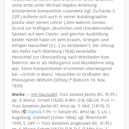
seine erste unter Michael Haydns Anleitung
entstandene Komposition zusendete (vgl. Zschacke, S.
22ff.) äußerte sich auch in seiner Autobiographie
positiv über seinen Lehrer („Den wahren, besten
Grund zur kräftigen, deutlichen und charaktervollen
Spielart auf dem Clavier, und gleicher Ausbildung
beider Hände habe ich dem braven, strengen und
eifrigen Hauschkel [!] […] zu verdanken“). Der Umzug
des Hofes nach Altenburg (1826) veranlaßte
Heuschkel zur Übersiedlung nach Wiesbaden bzw.
Biebrich, wo er als Hoforganist und Musiklehrer tätig
war. Seine Kompositionen erschienen überwiegend
bei →Schott in Mainz. Heuschkel ist Großvater des
Philosophen Wilhelm Dilthey (* Biebrich 19. Nov.
1833).
Werke
—
mit Opuszahl
:
Trois Sonates faciles
(Kl., Vl./Fl.)
op. 4, Mainz: Schott [1820]; A-Wn, D-B, GB-Lbl, P-Ln <>
Trois Sonatines faciles
(Kl. 4ms) op. 5, ebd. [1819]; D-
Mbs (
digital
), F-Pn <> Sonate (Kl. 4ms) op. 5, Liv. I,
Augsburg: Gombart [schon 1804]; vgl. Rheinfurth
1999, S. 249 <>
Trois Sonatines progessives
(Kl., Vl./Fl.)
op. 6, Mainz: Schott [1822]; D-B, D-F, D-Mbs (Liv. 2