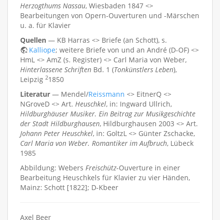
Herzogthums Nassau
, Wiesbaden 1847 <>
Bearbeitungen von Opern-Ouverturen und -Märschen
u. a. für Klavier
Quellen
— KB Harras <> Briefe (an Schott), s.
Kalliope
; weitere Briefe von und an André (D-OF) <>
HmL <> AmZ (s. Register) <> Carl Maria von Weber,
Hinterlassene Schriften
Bd. 1 (
Tonkünstlers Leben
),
2
Leipzig
1850
Literatur
— Mendel/
Reissmann
<> EitnerQ <>
NGroveD <> Art.
Heuschkel
, in: Ingward Ullrich,
Hildburghäuser Musiker. Ein Beitrag zur Musikgeschichte
der Stadt Hildburghausen
, Hildburghausen 2003 <> Art.
Johann Peter Heuschkel
, in: GoltzL <> Günter Zschacke,
Carl Maria von Weber. Romantiker im Aufbruch
, Lübeck
1985
Abbildung: Webers
Freischütz
-Ouverture in einer
Bearbeitung Heuschkels für Klavier zu vier Händen,
Mainz: Schott [1822]; D-Kbeer
Axel Beer