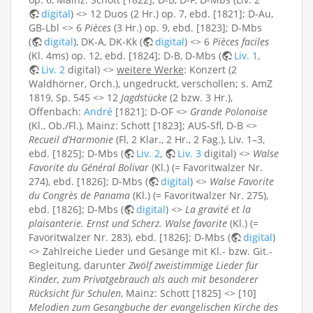
digital
) <> 12 Duos (2 Hr.) op. 7, ebd. [1821]; D-Au,
GB-Lbl <> 6
Pièces
(3 Hr.) op. 9, ebd. [1823]; D-Mbs
(
digital
), DK-A, DK-Kk (
digital
) <> 6
Pièces faciles
(Kl. 4ms) op. 12, ebd. [1824]; D-B, D-Mbs (
Liv. 1
,
Liv. 2
digital) <>
weitere Werke
: Konzert (2
Waldhörner, Orch.), ungedruckt, verschollen; s. AmZ
1819, Sp. 545 <> 12
Jagdstücke
(2 bzw. 3 Hr.),
Offenbach:
André
[1821]; D-OF <>
Grande Polonoise
(Kl., Ob./Fl.), Mainz: Schott [1823]; AUS-Sfl, D-B <>
Recueil d’Harmonie
(Fl, 2 Klar., 2 Hr., 2 Fag.), Liv. 1–3,
ebd. [1825]; D-Mbs (
Liv. 2
,
Liv. 3
digital) <>
Walse
Favorite du Général Bolivar
(Kl.) (= Favoritwalzer Nr.
274), ebd. [1826]; D-Mbs (
digital
) <>
Walse Favorite
du Congrès de Panama
(Kl.) (= Favoritwalzer Nr. 275),
ebd. [1826]; D-Mbs (
digital
) <>
La gravité et la
plaisanterie. Ernst und Scherz. Walse favorite
(Kl.) (=
Favoritwalzer Nr. 283), ebd. [1826]; D-Mbs (
digital
)
<> Zahlreiche Lieder und Gesänge mit Kl.- bzw. Git.-
Begleitung, darunter
Zwölf zweistimmige Lieder für
Kinder, zum Privatgebrauch als auch mit besonderer
Rücksicht für Schulen
, Mainz: Schott [1825] <> [10]
Melodien zum Gesangbuche der evangelischen Kirche des