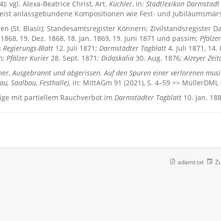
; vgl. Alexa-Beatrice Christ, Art.
Küchler
, in:
Stadtlexikon Darmstadt
eist anlassgebundene Kompositionen wie Fest- und Jubiläumsmärsc
 (St. Blasii); Standesamtsregister Könnern; Zivilstandsregister
1868, 19. Dez. 1868, 18. Jan. 1869, 19. Juni 1871 und passim;
Pfälze
 Regierungs-Blatt
12. Juli 1871;
Darmstädter Tagblatt
4. Juli 1871, 14. 
m;
Pfälzer Kurier
28. Sept. 1871;
Didaskalia
30. Aug. 1876;
Alzeyer Zei
mer,
Ausgebrannt und abgerissen. Auf den Spuren einer verlorenen musi
au, Saalbau, Festhalle)
, in: MittAGm 91 (2021), S. 4–59 <> MüllerDML
ige mit partiellem Rauchverbot im
Darmstädter Tagblatt
10. Jan. 18
adamt.txt
Zu