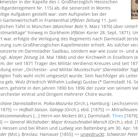
meister in der Kapelle des I. Großherzoglich Hessischen
eibgarderegiment Nr. 115) ab, die seinerzeit in Worms
fältige Aufgaben gestellt war: vom Aufspielen bei der
i-Gartenwirtschaft in Frankenthal (
Pfälzer Zeitung
11. Juni
glichen Tafel in München (
Münchner Bote
9. März 1870) über Unter
rstmarkttage“ hinweg in Dürkheim (
Pfälzer Kurier
28. Sept. 1871). U
t war, erfolgte die Verlegung des Regiments nach Darmstadt (erst
nnung zum Großherzoglichen Kapellmeister erhielt. Als solcher ver
onzerte im Darmstädter Saalbau, sondern war wie zuvor in- und a
(vgl.
Alzeyer Zeitung
24. Mai 1884) und der Kirchweih in Esselborn (e
, der seit 1871 Träger des Militär-Verdienst-Kreuzes und seit 1876
ung einer „Orchester- und Militär-Musikschule“ (
Darmstädter Tagb
olgten Tods wohl nicht umgesetzt wurde. Sein Nachfolger als Leite
na geb. Wolz (Friedrich Wilhelm Ludwig) Gustav (* Darmstadt 16. Se
ern, gehörte in den Jahren 1890 bis 1896 der zuvor von seinem Vater
orchester eintrat und Dirigent mehrerer Chöre wurde.
schöne Darmstädterin. Polka-Mazurka
(Orch.), Hamburg: Leichssenri
 [1875] <>
Hofball-Saison. Galopp
(Orch.), ebd. [1875] <>
Mitrailleuse
entscommandeurs
[…]
Herrn von Neckers
(Kl.), Darmstadt:
Thies
[1879]
3] <>
General Wichshuber: Major Kreuzschnabel-Marsch
(Orch.), ebd. 
n Hessen und bei Rhein und Ludwig von Battenberg am 30. Apr. 188
eder
(Mst.), Breslau: Hainauer [1855] <>
ungedruckt
:
Schwarzer Pete