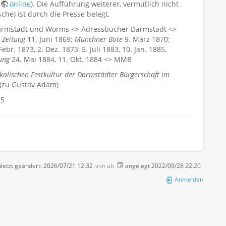
online
). Die Aufführung weiterer, vermutlich nicht
he) ist durch die Presse belegt.
 Darmstadt und Worms <> Adressbücher Darmstadt <>
r Zeitung
11. Juni 1869;
Münchner Bote
9. März 1870;
Febr. 1873, 2. Dez. 1873, 5. Juli 1883, 10. Jan. 1885,
tung
24. Mai 1884, 11. Okt. 1884 <> MMB
kalischen Festkultur der Darmstädter Bürgerschaft im
 (zu Gustav Adam)
85
letzt geändert:
2026/07/21 12:32
von
ab
angelegt
2022/09/28 22:20
Anmelden