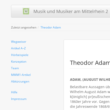
Musik und Musiker am Mittelrhein 2 
Zuletzt angesehen
Theodor Adam
Wegweiser
Artikel A–Z
Hörbeispiele
Theodor Ada
Konzeption
Team
MMM1-Artikel
ADAM, (AUGUST WILH
Abkürzungen
Belastbare Aussagen üb
Wilhelm August Adam war
Hilfe
k[öniglich] pr[eußischen]
Impressum
1860er Jahre vor. Gegen
die Jahreswende 1868/6