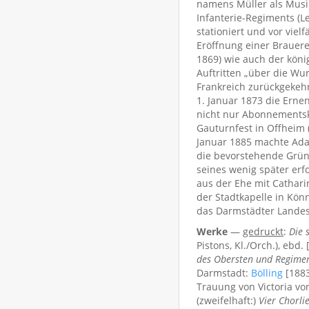
namens Müller als Musik
Infanterie-Regiments (L
stationiert und vor viel
Eröffnung einer Brauere
1869) wie auch der köni
Auftritten „über die Wu
Frankreich zurückgekehr
1. Januar 1873 die Erne
nicht nur Abonnementsk
Gauturnfest in Offheim 
Januar 1885 machte Adam
die bevorstehende Gründ
seines wenig später erf
aus der Ehe mit Cathari
der Stadtkapelle in Könn
das Darmstädter Landes
Werke
—
gedruckt
:
Die 
Pistons, Kl./Orch.), ebd.
des Obersten und Regim
Darmstadt:
Bölling
[188
Trauung von Victoria vo
(zweifelhaft:)
Vier Chorli