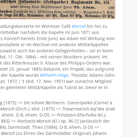
haltungskonzerte im Wormser Café
Worret
bis hin zu
nmittelbar nachdem die Kapelle im Juni 1871 aus
es Konzert bereits Ende Juni), wo Adam mit Wirkung vom
anstaltete er im Wechsel mit anderen Militärkapellen
uswärts auch bei anderen Gelegenheiten – sei es beim
bd. 11. Okt. 1884) – mit seinen Musikern präsent. Im
 des Ritterkreuzes II. Klasse des Philipps-Ordens war,
latt
25. Januar 1885) bekannt, ein Projekt, das aufgrund
r der Kapelle wurde
Wilhelm Hilge
. Theodor Adams Sohn
pt. 1872 | † ebd. 17. Nov. 1951) war zunächst Mitglied
 geleiteten Militärkapelle als Tubist an, bevor er in
ng [1875] <>
Die schöne Berlinerin. Concertpolka
(Cornet à
n-Marsch
(Orch.), ebd. [1875] <>
Trauermarsch auf das Grab
; ehem. D-B, ehem. D-DS <>
Prinzessin-Ella-Polka
(Kl.),
[1883] <>
Hochzeits-Marsch
(Kl.) op. 86 [!] (anlässlich der
4), Darmstadt: Thies [1884]; D-B, ehem. D-DS <>
r Marsch
(zu Ehren des Darmstädter Originals Johann