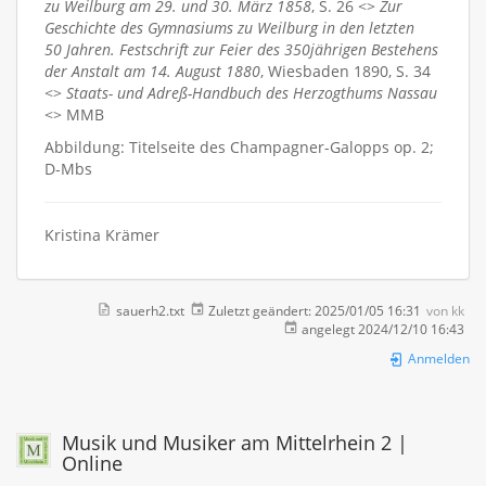
zu Weilburg am 29. und 30. März 1858
, S. 26 <>
Zur
Geschichte des Gymnasiums zu Weilburg in den letzten
50 Jahren. Festschrift zur Feier des 350jährigen Bestehens
der Anstalt am 14. August 1880
, Wiesbaden 1890, S. 34
<>
Staats- und Adreß-Handbuch des Herzogthums Nassau
<> MMB
Abbildung: Titelseite des Champagner-Galopps op. 2;
D-Mbs
Kristina Krämer
sauerh2.txt
Zuletzt geändert:
2025/01/05 16:31
von
kk
angelegt
2024/12/10 16:43
Anmelden
Musik und Musiker am Mittelrhein 2 |
Online