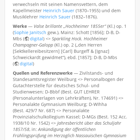
verwechseln mit seinen Namensvettern, dem
Kapellmeister
Heinrich Sauer
(1870–1955) und dem
Musiklehrer
Heinrich Sauer
(1832–1876).
Werke
—
Valse brillante „Hochheimer 1855er“
(Kl.) op. 1
(
Sophie Janitsch
gew.), Mainz: Schott [1856]; D-B, D-
Mbs (
digital
) <>
Sparkling Hock. Hochheimer
Champagner-Galopp
(Kl.) op. 2 („den Herren
[Sektkellereibesitzern] [Carl] Burgeff & [Ignaz]
Schweickardt gewidmet“), ebd. [1857]; D-B, D-Mbs
(
digital
)
Quellen und Referenzwerke
— Zivilstands- und
Standesamtsregister Weilburg <> Personalbogen der
Gutachterstelle für deutsches Schul- und
Studienwesen; D-Bbbf (Best. GUT LEHRER
(Personalunterlagen von Lehrkräften), Nr. 174691) <>
Personalakte Gymnasium Weilburg; D-WIhha
(Best. 429/7 Nr. 687) <> Personalakte
Provinzialschulkollegium Kassel; D-MGs (Best. 152 Acc.
1938/10 Nr. 1542) <>
Jahresbericht über das Schuljahr
1857/58
, in:
Ankündigung der öffentlichen
Frühlingsprüfung im Herzoglich Nassauischen Gymnasium