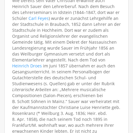
Wie bereits sein Vater Christian erwählte auch
Heinrich Sauer den Lehrerberuf. Nach dem Besuch
des Lehrerseminars in Idstein (1844–1847, dort war er
Schüler
Carl Feyes
) wurde er zunächst Lehrgehilfe an
der Stadtschule in Braubach, 1852 dann Lehrer an der
Stadtschule in Hochheim. Dort war er zudem als
Organist und Religionslehrer der evangelischen
Gemeinde tätig. Mit einem Dekret der Nassauischen
Landesregierung wurde Sauer im Frühjahr 1856 an
das Weilburger Gymnasium versetzt und dort als
Elementarlehrer angestellt. Nach dem Tod von
Heinrich Droes
im Juni 1857 übernahm er auch den
Gesangsunterricht. In seinem Personalbogen der
Gutachterstelle des deutschen Schul- und
Studienwesens (s. Quellen) gab er unter der Rubrik
Literarische Arbeiten
an: „Mehrere musicalische
Compositionen (Salon-Piecen), erschienen bei
B. Schott Söhnen in Mainz.“ Sauer war verheiratet mit
der Kaufmannstochter Christiane Luise Henriette geb.
Rosenkranz (* Weilburg 3. Aug. 1836; Heir. ebd.
8. Apr. 1858), die nach seinem Tod noch 1895 in
Frankfurt/M. wohnhaft war, wo auch mehrere ihrer
erwachsenen Kinder lebten. Er ist nicht zu