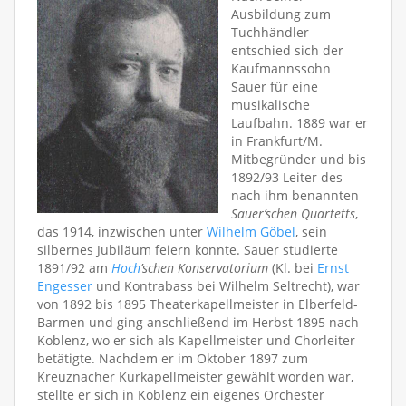
Ausbildung zum
Tuchhändler
entschied sich der
Kaufmannssohn
Sauer für eine
musikalische
Laufbahn. 1889 war er
in Frankfurt/M.
Mitbegründer und bis
1892/93 Leiter des
nach ihm benannten
Sauer’schen Quartetts
,
das 1914, inzwischen unter
Wilhelm Göbel
, sein
silbernes Jubiläum feiern konnte. Sauer studierte
1891/92 am
Hoch
’schen Konservatorium
(Kl. bei
Ernst
Engesser
und Kontrabass bei Wilhelm Seltrecht), war
von 1892 bis 1895 Theaterkapellmeister in Elberfeld-
Barmen und ging anschließend im Herbst 1895 nach
Koblenz, wo er sich als Kapellmeister und Chorleiter
betätigte. Nachdem er im Oktober 1897 zum
Kreuznacher Kurkapellmeister gewählt worden war,
stellte er sich in Koblenz ein eigenes Orchester