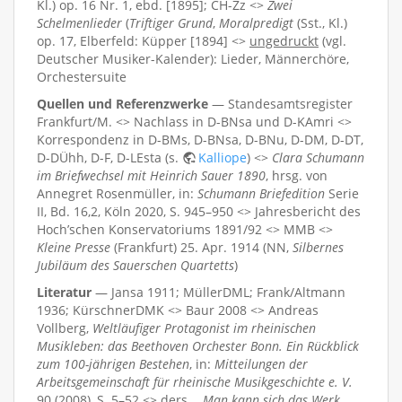
Kl.) op. 16 Nr. 1, ebd. [1895]; CH-Zz <>
Zwei
Schelmenlieder
(
Triftiger Grund
,
Moralpredigt
(Sst., Kl.)
op. 17, Elberfeld: Küpper [1894] <>
ungedruckt
(vgl.
Deutscher Musiker-Kalender): Lieder, Männerchöre,
Orchestersuite
Quellen und Referenzwerke
— Standesamtsregister
Frankfurt/M. <> Nachlass in D-BNsa und D-KAmri <>
Korrespondenz in D-BMs, D-BNsa, D-BNu, D-DM, D-DT,
D-DÜhh, D-F, D-LEsta (s.
Kalliope
) <>
Clara Schumann
im Briefwechsel mit Heinrich Sauer 1890
, hrsg. von
Annegret Rosenmüller, in:
Schumann Briefedition
Serie
II, Bd. 16,2, Köln 2020, S. 945–950 <> Jahresbericht des
Hoch’schen Konservatoriums 1891/92 <> MMB <>
Kleine Presse
(Frankfurt) 25. Apr. 1914 (NN,
Silbernes
Jubiläum des Sauerschen Quartetts
)
Literatur
— Jansa 1911; MüllerDML; Frank/Altmann
1936; KürschnerDMK <> Baur 2008 <> Andreas
Vollberg,
Weltläufiger Protagonist im rheinischen
Musikleben: das Beethoven Orchester Bonn. Ein Rückblick
zum 100-jährigen Bestehen
, in:
Mitteilungen der
Arbeitsgemeinschaft für rheinische Musikgeschichte e. V.
90 (2008), S. 5–52 <> ders.,
„Man kann sich das Werk