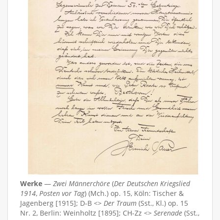
Werke
—
Zwei Männerchöre
(
Der Deutschen Kriegslied
1914
,
Posten vor Tag
) (Mch.) op. 15, Köln: Tischer &
Jagenberg [1915]; D-B <>
Der Traum
(Sst., Kl.) op. 15
Nr. 2, Berlin: Weinholtz [1895]; CH-Zz <>
Serenade
(Sst.,