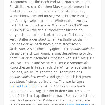
zusammen, das ihn nach Bad Kreuznach begleitete.
Zusätzlich zu den üblichen Musikdarbietungen im
Kurbetrieb bot Sauer u. a. Komponistenabende,
Wunschkonzerte und musikgeschichtliche Vorträge
an. Anfangs kehrte er in der Wintersaison zurück
nach Koblenz, doch in den Wintern 1899/1900 und
1900/1901 wurde das Kurorchester für den neu
eingerichteten Winterkurbetrieb verpflichtet. Mit der
Fertigstellung der städtischen Festhalle wuchs in
Koblenz der Wunsch nach einem städtischen
Orchester. Als solches engagierte der
Philharmonische
Verein
, der sich zur Finanzierung desselben gebildet
hatte, Sauer mit seinem Orchester. Von 1901 bis 1907
verbrachten er und seine Musiker die Sommer als
Kurorchester in Kreuznach, die Winter wiederum in
Koblenz, wo sie im Theater, bei Konzerten des
Philharmonischen Vereins
und gelegentlich bei jenen
des
Musik-Instituts
auftraten (z. T. unter Leitung
Konrad Heubners
). Im April 1907 unterzeichnete
Sauer einen Vertrag, der ihn in den Wintermonaten
als städtischen Kapellmeister nach Bonn verpflichtete,
was das Ende seiner Koblenzer Stellung bedeutete
(als Nachfolge wurde das Orchester
Emil Irrgangs
aus