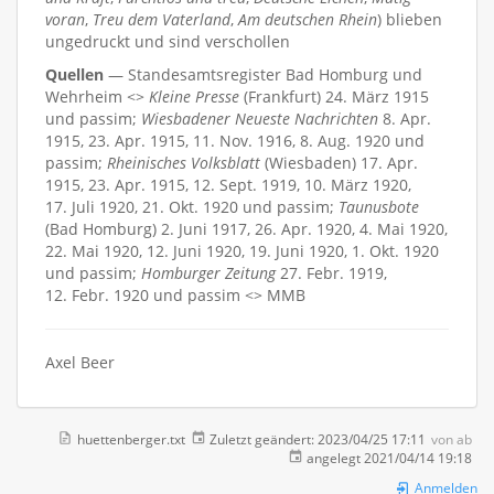
voran
,
Treu dem Vaterland
,
Am deutschen Rhein
) blieben
ungedruckt und sind verschollen
Quellen
— Standesamtsregister Bad Homburg und
Wehrheim <>
Kleine Presse
(Frankfurt) 24. März 1915
und passim;
Wiesbadener Neueste Nachrichten
8. Apr.
1915, 23. Apr. 1915, 11. Nov. 1916, 8. Aug. 1920 und
passim;
Rheinisches Volksblatt
(Wiesbaden) 17. Apr.
1915, 23. Apr. 1915, 12. Sept. 1919, 10. März 1920,
17. Juli 1920, 21. Okt. 1920 und passim;
Taunusbote
(Bad Homburg) 2. Juni 1917, 26. Apr. 1920, 4. Mai 1920,
22. Mai 1920, 12. Juni 1920, 19. Juni 1920, 1. Okt. 1920
und passim;
Homburger Zeitung
27. Febr. 1919,
12. Febr. 1920 und passim <> MMB
Axel Beer
huettenberger.txt
Zuletzt geändert:
2023/04/25 17:11
von
ab
angelegt
2021/04/14 19:18
Anmelden