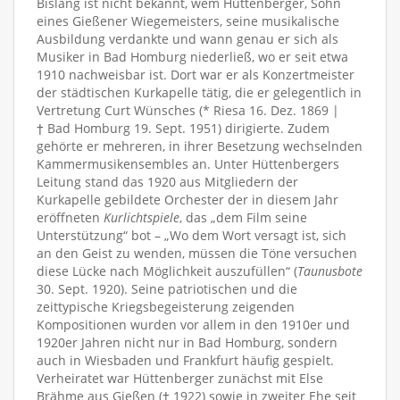
Bislang ist nicht bekannt, wem Hüttenberger, Sohn
eines Gießener Wiegemeisters, seine musikalische
Ausbildung verdankte und wann genau er sich als
Musiker in Bad Homburg niederließ, wo er seit etwa
1910 nachweisbar ist. Dort war er als Konzertmeister
der städtischen Kurkapelle tätig, die er gelegentlich in
Vertretung Curt Wünsches (* Riesa 16. Dez. 1869 |
† Bad Homburg 19. Sept. 1951) dirigierte. Zudem
gehörte er mehreren, in ihrer Besetzung wechselnden
Kammermusikensembles an. Unter Hüttenbergers
Leitung stand das 1920 aus Mitgliedern der
Kurkapelle gebildete Orchester der in diesem Jahr
eröffneten
Kurlichtspiele
, das „dem Film seine
Unterstützung“ bot – „Wo dem Wort versagt ist, sich
an den Geist zu wenden, müssen die Töne versuchen
diese Lücke nach Möglichkeit auszufüllen“ (
Taunusbote
30. Sept. 1920). Seine patriotischen und die
zeittypische Kriegsbegeisterung zeigenden
Kompositionen wurden vor allem in den 1910er und
1920er Jahren nicht nur in Bad Homburg, sondern
auch in Wiesbaden und Frankfurt häufig gespielt.
Verheiratet war Hüttenberger zunächst mit Else
Brähme aus Gießen († 1922) sowie in zweiter Ehe seit