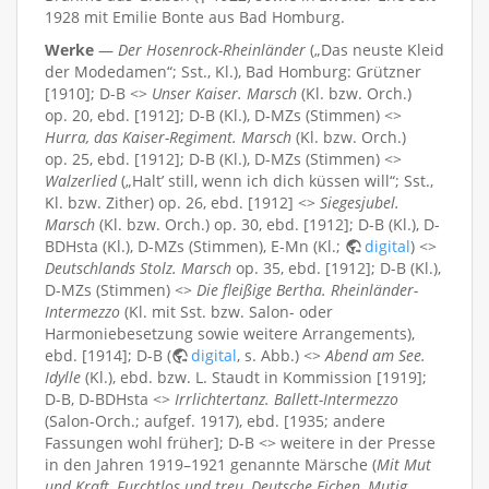
1928 mit Emilie Bonte aus Bad Homburg.
Werke
—
Der Hosenrock-Rheinländer
(„Das neuste Kleid
der Modedamen“; Sst., Kl.), Bad Homburg: Grützner
[1910]; D-B <>
Unser Kaiser. Marsch
(Kl. bzw. Orch.)
op. 20, ebd. [1912]; D-B (Kl.), D-MZs (Stimmen) <>
Hurra, das Kaiser-Regiment. Marsch
(Kl. bzw. Orch.)
op. 25, ebd. [1912]; D-B (Kl.), D-MZs (Stimmen) <>
Walzerlied
(„Halt’ still, wenn ich dich küssen will“; Sst.,
Kl. bzw. Zither) op. 26, ebd. [1912] <>
Siegesjubel.
Marsch
(Kl. bzw. Orch.) op. 30, ebd. [1912]; D-B (Kl.), D-
BDHsta (Kl.), D-MZs (Stimmen), E-Mn (Kl.;
digital
) <>
Deutschlands Stolz. Marsch
op. 35, ebd. [1912]; D-B (Kl.),
D-MZs (Stimmen) <>
Die fleißige Bertha. Rheinländer-
Intermezzo
(Kl. mit Sst. bzw. Salon- oder
Harmoniebesetzung sowie weitere Arrangements),
ebd. [1914]; D-B (
digital
, s. Abb.) <>
Abend am See.
Idylle
(Kl.), ebd. bzw. L. Staudt in Kommission [1919];
D-B, D-BDHsta <>
Irrlichtertanz. Ballett-Intermezzo
(Salon-Orch.; aufgef. 1917), ebd. [1935; andere
Fassungen wohl früher]; D-B <> weitere in der Presse
in den Jahren 1919–1921 genannte Märsche (
Mit Mut
und Kraft
,
Furchtlos und treu
,
Deutsche Eichen
,
Mutig