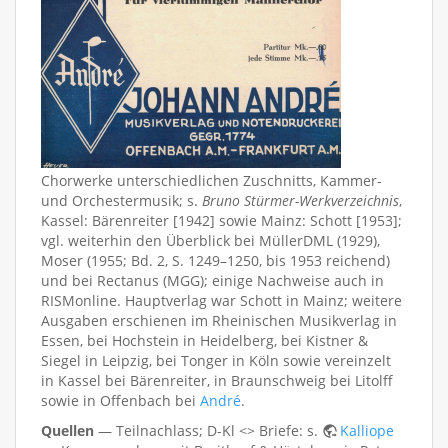
Chorwerke unterschiedlichen Zuschnitts, Kammer-
und Orchestermusik; s.
Bruno Stürmer-Werkverzeichnis
,
Kassel: Bärenreiter [1942] sowie Mainz: Schott [1953];
vgl. weiterhin den Überblick bei MüllerDML (1929),
Moser (1955; Bd. 2, S. 1249–1250, bis 1953 reichend)
und bei Rectanus (MGG); einige Nachweise auch in
RISMonline. Hauptverlag war Schott in Mainz; weitere
Ausgaben erschienen im Rheinischen Musikverlag in
Essen, bei Hochstein in Heidelberg, bei Kistner &
Siegel in Leipzig, bei Tonger in Köln sowie vereinzelt
in Kassel bei Bärenreiter, in Braunschweig bei Litolff
sowie in Offenbach bei
André
.
Quellen
— Teilnachlass; D-Kl <> Briefe: s.
Kalliope