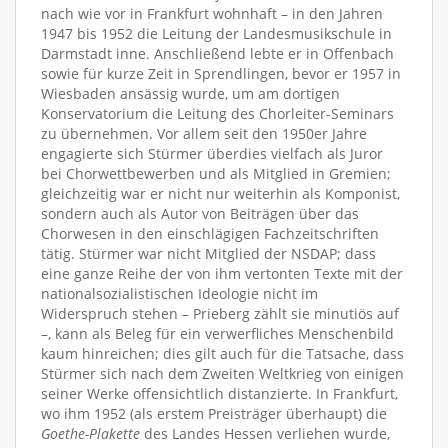
nach wie vor in Frankfurt wohnhaft – in den Jahren
1947 bis 1952 die Leitung der Landesmusikschule in
Darmstadt inne. Anschließend lebte er in Offenbach
sowie für kurze Zeit in Sprendlingen, bevor er 1957 in
Wiesbaden ansässig wurde, um am dortigen
Konservatorium die Leitung des Chorleiter-Seminars
zu übernehmen. Vor allem seit den 1950er Jahre
engagierte sich Stürmer überdies vielfach als Juror
bei Chorwettbewerben und als Mitglied in Gremien;
gleichzeitig war er nicht nur weiterhin als Komponist,
sondern auch als Autor von Beiträgen über das
Chorwesen in den einschlägigen Fachzeitschriften
tätig. Stürmer war nicht Mitglied der NSDAP; dass
eine ganze Reihe der von ihm vertonten Texte mit der
nationalsozialistischen Ideologie nicht im
Widerspruch stehen – Prieberg zählt sie minutiös auf
–, kann als Beleg für ein verwerfliches Menschenbild
kaum hinreichen; dies gilt auch für die Tatsache, dass
Stürmer sich nach dem Zweiten Weltkrieg von einigen
seiner Werke offensichtlich distanzierte. In Frankfurt,
wo ihm 1952 (als erstem Preisträger überhaupt) die
Goethe-Plakette
des Landes Hessen verliehen wurde,