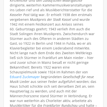
Kirchenchor
und den
Zulauf’schen Madrigalchor
dirigierte, weiterhin Kammermusikveranstaltungen
ins Leben rief und als Musikberichterstatter für die
Kasseler Post
tätig war. Er erhielt 1938 den erstmals
vergebenen
Musikpreis der Stadt Kassel
und wurde
1942 mit einem Festkonzert aus Anlass seines
60. Geburtstags geehrt; 1943 verlieh ihm auch die
Stadt Solingen ihren Musikpreis. Zwischendurch war
Stürmer auch des Öfteren in anderen Städten zu
Gast, so 1922 in Berlin und 1944 in Fulda, wo er als
Klavierbegleiter bei einem Liederabend mitwirkte.
Nicht lange nach dem Ende des Zweiten Weltkriegs
ließ sich Stürmer in Frankfurt am Main nieder – hier
und zuvor schon in Mainz besaß er nicht geringe
Bekanntheit: Bereits 1922 waren eine
Schauspielmusik sowie 1924 im Rahmen der von
Eduard Zuckmayer
begründeten
Gesellschaft für neue
Musik
Lieder aus seiner Feder aufgeführt worden; das
Haus Schott schickte sich seit derselben Zeit an, sein
Hauptverlag zu werden, und auch mit der
Männerchorszene stand Stürmer in Verbindung. Er
war nun weiterhin als Chorleiter aktiv, arbeitete als
Musikkritiker für die
Frankfurter Rundschau
und hatte –