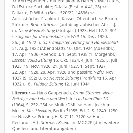
<> Korrespondenz mit Breitkopf & Härtel sowie Peters;
D-LEsta <> Sachakte; D-Ksta (Best. A 4.41, 28) <>
Fallakte; D-WIhha (Best. 520/22, 14896) <>
Adressbücher Frankfurt, Kassel, Offenbach <> Bruno
Stürmer,
Bruno Stürmer
[autobiographischer Abriss],
in:
Neue Musik-Zeitung
(Stuttgart) 1923, Heft 17, S. 301
<>
Signale für die musikalische Welt
15. Dez. 1920,
26. Juli 1922 u. ö.;
Frankfurter Zeitung und Handelsblatt
31. Aug. 1922 (Abendblatt), 10. Okt. 1924 (Abendbl.),
17. Apr. 1936 (Abendbl.), 1. Sept. 1938 (1. Morgenbl.);
Essener Volks-Zeitung
16. Okt. 1924, 4. Juni 1925, 5. Juli
1925, 19. Nov. 1926, 21. Juni 1927, 1. Sept. 1927,
22. Apr. 1928, 28. Apr. 1928 und passim; NZfM Nov.
1927 (S. 652) u. ö.;
Neueste Zeitung
(Frankfurt) 16. Apr.
1932 u. ö.;
Fuldaer Zeitung
12. Juni 1944
Literatur
— Hans Gappenach,
Bruno Stürmer. Neue
Beiträge zum Leben und Werk
, in:
Lied und Chor
56
(1964), S. 252–254 <> MüllerDML <> Hans Joachim
4
Moser,
Musiklexikon
, Berlin
1955, Bd. 2, S. 1249–1250
<> NassB <> PriebergH, S. 7111–7120 <> Hans
Rectanus, Art.
Stürmer, Bruno
, in: MGG2P (dort weitere
Quellen- und Literaturangaben)