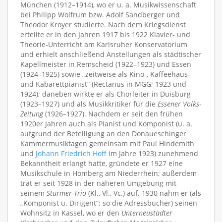
München (1912–1914), wo er u. a. Musikwissenschaft
bei Philipp Wolfrum bzw. Adolf Sandberger und
Theodor Kroyer studierte. Nach dem Kriegsdienst
erteilte er in den Jahren 1917 bis 1922 Klavier- und
Theorie-Unterricht am Karlsruher Konservatorium
und erhielt anschließend Anstellungen als städtischer
Kapellmeister in Remscheid (1922–1923) und Essen
(1924–1925) sowie „zeitweise als Kino-, Kaffeehaus-
und Kabarettpianist“ (Rectanus in MGG; 1923 und
1924); daneben wirkte er als Chorleiter in Duisburg
(1923–1927) und als Musikkritiker für die
Essener Volks-
Zeitung
(1926–1927). Nachdem er seit den frühen
1920er Jahren auch als Pianist und Komponist (u. a.
aufgrund der Beteiligung an den Donaueschinger
Kammermusiktagen gemeinsam mit Paul Hindemith
und
Johann Friedrich Hoff
im Jahre 1923) zunehmend
Bekanntheit erlangt hatte, gründete er 1927 eine
Musikschule in Homberg am Niederrhein; außerdem
trat er seit 1928 in der näheren Umgebung mit
seinem
Stürmer-Trio
(Kl., Vl., Vc.) auf. 1930 nahm er (als
„Komponist u. Dirigent“; so die Adressbücher) seinen
Wohnsitz in Kassel, wo er den
Unterneustädter