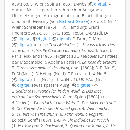
gew.) op. 5, Wien: Spina [1863]; D-Mbs (
digital
) –
daraus Nr. 1 separat in zahlreichen Ausgaben,
Übersetzungen, Arrangements und Bearbeitungen,
u. a. in dt. Fassung (von
Richard Genée
) als op. 5 Nr. 1,
Wien: Schreiber [1875] – TA, Hamburg: Cranz
[mehrere Ausg. ca. 1876, 1885, 1896]; D-BMsdi, D-F
(
digital
,
digital
,
digital
), D-Fafm, D-Mbs
(
digital
), u. a. <>
Trois Mélodies
(1.
Si vous n’avez rien
à me dire
, 2.
Vieille Chanson du jeune temps
, 3.
Adieu
),
Paris: Flaxland [1865], ergänzt zu
5 Mélodies
(Chantées
par Mademoiselle Adelina Patti) ( 4.
La Rose de Bruyere
,
5.
Si mes vers avaient des aîles
), ebd. [1866]; D-B (Nr. 5),
D-Dl (Nr. 1), D-HVfmg (Nr. 1), F-Pn (Nrn. 1–4, Nr. 5
(
digital
), I-LI (Nr. 1), I-Rsc (Nr. 1), US-AAu (Nr. 1
digital
, etwas spätere Ausg.
digitlal
)) <>
2 Gedichte
(1.
Wand’l ich in den Wald
, 2.
Das Meer
erstrahlt im Sonnenschein
), Wien: Spina [1866] <>
6 Lieder
(1.
Wand’l ich in den Wald
, 2.
Das Meer erstrahlt
,
3.
Die Sterne durch den Himmel gehn
, 4.
Weine nicht
,
5.
Du bist wie eine Blume
, 6.
Fahr’ wohl, o Vöglein
),
Leipzig: Senff [1867]; D-B <>
Six Mélodies 2e recueil
(1.
Je n’ose pas
, 2.
Parle-moi
, 3.
Quand tu m’aimais
, 4.
Un