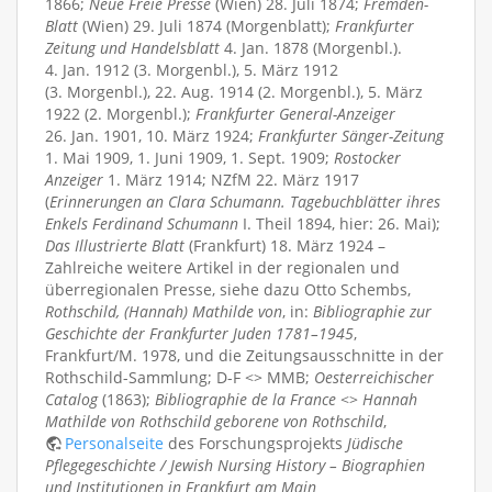
1866;
Neue Freie Presse
(Wien) 28. Juli 1874;
Fremden-
Blatt
(Wien) 29. Juli 1874 (Morgenblatt);
Frankfurter
Zeitung und Handelsblatt
4. Jan. 1878 (Morgenbl.).
4. Jan. 1912 (3. Morgenbl.), 5. März 1912
(3. Morgenbl.), 22. Aug. 1914 (2. Morgenbl.), 5. März
1922 (2. Morgenbl.);
Frankfurter General-Anzeiger
26. Jan. 1901, 10. März 1924;
Frankfurter Sänger-Zeitung
1. Mai 1909, 1. Juni 1909, 1. Sept. 1909;
Rostocker
Anzeiger
1. März 1914; NZfM 22. März 1917
(
Erinnerungen an Clara Schumann. Tagebuchblätter ihres
Enkels Ferdinand Schumann
I. Theil 1894, hier: 26. Mai);
Das Illustrierte Blatt
(Frankfurt) 18. März 1924 –
Zahlreiche weitere Artikel in der regionalen und
überregionalen Presse, siehe dazu Otto Schembs,
Rothschild, (Hannah) Mathilde von
, in:
Bibliographie zur
Geschichte der Frankfurter Juden 1781–1945
,
Frankfurt/M. 1978, und die Zeitungsausschnitte in der
Rothschild-Sammlung; D-F <> MMB;
Oesterreichischer
Catalog
(1863);
Bibliographie de la France
<>
Hannah
Mathilde von Rothschild geborene von Rothschild
,
Personalseite
des Forschungsprojekts
Jüdische
Pflegegeschichte / Jewish Nursing History – Biographien
und Institutionen in Frankfurt am Main