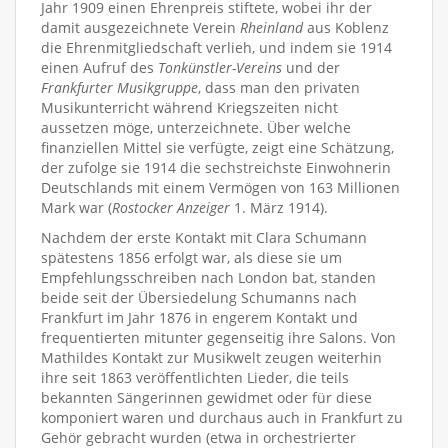
Jahr 1909 einen Ehrenpreis stiftete, wobei ihr der
damit ausgezeichnete Verein
Rheinland
aus Koblenz
die Ehrenmitgliedschaft verlieh, und indem sie 1914
einen Aufruf des
Tonkünstler-Vereins
und der
Frankfurter Musikgruppe
, dass man den privaten
Musikunterricht während Kriegszeiten nicht
aussetzen möge, unterzeichnete. Über welche
finanziellen Mittel sie verfügte, zeigt eine Schätzung,
der zufolge sie 1914 die sechstreichste Einwohnerin
Deutschlands mit einem Vermögen von 163 Millionen
Mark war (
Rostocker Anzeiger
1. März 1914).
Nachdem der erste Kontakt mit Clara Schumann
spätestens 1856 erfolgt war, als diese sie um
Empfehlungsschreiben nach London bat, standen
beide seit der Übersiedelung Schumanns nach
Frankfurt im Jahr 1876 in engerem Kontakt und
frequentierten mitunter gegenseitig ihre Salons. Von
Mathildes Kontakt zur Musikwelt zeugen weiterhin
ihre seit 1863 veröffentlichten Lieder, die teils
bekannten Sängerinnen gewidmet oder für diese
komponiert waren und durchaus auch in Frankfurt zu
Gehör gebracht wurden (etwa in orchestrierter