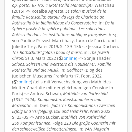
op. posth. 67 No. 4 (Rothschild Manuscript)
, Warschau
[2015] <> Rosalba Agresta,
Le salon musical de la
famille Rothschild: autour du legs de Charlotte de
Rothschild à la bibliothèque du Conservatoire
, in:
De la
Sphère privée à la sphère publique. Les collections
Rothschild dans les institutions publique françaises
, hrsg.
von Pauline Prevost-Marcilhacy, Laura de Fuccia und
Juliette Trey, Paris 2019, S. 139–156 <> Jessica Duchen,
The Rothschilds’ golden book of music
, in:
The Jewish
Chronicle
3. März 2022 (
online
) <> Sonja Thäder,
Salons, Soireen und Weltstars als Hauslehrer. Familie
Rothschild und die Musik
, in:
Gedibber
(Blog des
Jüdischen Museums Frankfurt) 17. Febr. 2022
(
online
) (teils mit Verwechselung von Mathildes
Mutter Charlotte mit der gleichnamigen Cousine in
Paris) <> Andrea Schwab,
Mathilde von Rothschild
(1832–1924). Komponistin, Kunstsammlerin und
Mäzenatin
, in: Dies.,
Jüdische Komponistinnen zwischen
Erfolg und Verfolgung, Exil und Heimkehr
, Wien 2022,
S. 23–35 <> Arno Lücker,
Mathilde von Rothschild
.
250 Komponistinnen
, Folge 220
Die große Gönnerin mit
den schneeweißen Schmetterlingen
, in:
VAN Magazin