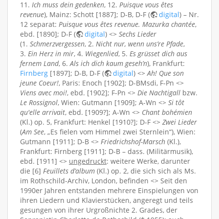
11.
Ich muss dein gedenken
, 12.
Puisque vous êtes
revenue
), Mainz: Schott [1887]; D-B, D-F (
digital
) – Nr.
12 separat:
Puisque vous êtes revenue. Mazurka chantée
,
ebd. [1890]; D-F (
digital
) <>
Sechs Lieder
(1.
Schmerzvergessen
, 2.
Nicht nur, wenn uns’re Pfade
,
3.
Ein Herz in mir
, 4.
Wiegenlied
, 5.
Es grüsset dich aus
fernem Land
, 6.
Als ich dich kaum geseh’n
), Frankfurt:
Firnberg
[1897]; D-B, D-F (
digital
) <>
Ah! Que son
jeune Coeur!
, Paris: Enoch [1902]; D-BMsdi, F-Pn <>
Viens avec moi!
, ebd. [1902]; F-Pn <>
Die Nachtigall
bzw.
Le Rossignol
, Wien: Gutmann [1909]; A-Wn <>
Si tôt
qu'elle arrivait
, ebd. [1909?]; A-Wn <>
Chant bohémien
(Kl.) op. 5, Frankfurt: Henkel [1910?]; D-F <>
Zwei Lieder
(
Am See
, „Es fielen vom Himmel zwei Sternlein“), Wien:
Gutmann [1911]; D-B <>
Friedrichshof-Marsch
(Kl.),
Frankfurt: Firnberg [1911]; D-B – dass. (Militärmusik),
ebd. [1911] <>
ungedruckt
: weitere Werke, darunter
die [6]
Feuillets d’album
(Kl.) op. 2, die sich sich als Ms.
im Rothschild-Archiv, London, befinden <> Seit den
1990er Jahren entstanden mehrere Einspielungen von
ihren Liedern und Klavierstücken, angeregt und teils
gesungen von ihrer Urgroßnichte 2. Grades, der