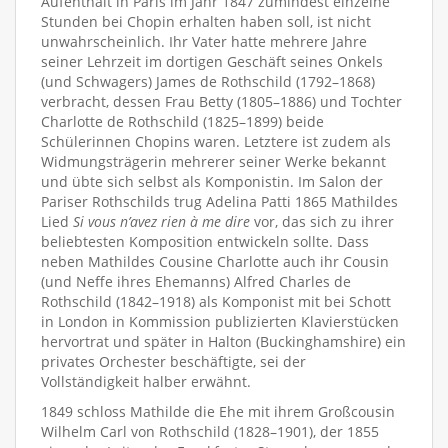
Aufenthalt in Paris im Jahr 1847 zumindest einzelne
Stunden bei Chopin erhalten haben soll, ist nicht
unwahrscheinlich. Ihr Vater hatte mehrere Jahre
seiner Lehrzeit im dortigen Geschäft seines Onkels
(und Schwagers) James de Rothschild (1792–1868)
verbracht, dessen Frau Betty (1805–1886) und Tochter
Charlotte de Rothschild (1825–1899) beide
Schülerinnen Chopins waren. Letztere ist zudem als
Widmungsträgerin mehrerer seiner Werke bekannt
und übte sich selbst als Komponistin. Im Salon der
Pariser Rothschilds trug Adelina Patti 1865 Mathildes
Lied
Si vous n’avez rien à me dire
vor, das sich zu ihrer
beliebtesten Komposition entwickeln sollte. Dass
neben Mathildes Cousine Charlotte auch ihr Cousin
(und Neffe ihres Ehemanns) Alfred Charles de
Rothschild (1842–1918) als Komponist mit bei Schott
in London in Kommission publizierten Klavierstücken
hervortrat und später in Halton (Buckinghamshire) ein
privates Orchester beschäftigte, sei der
Vollständigkeit halber erwähnt.
1849 schloss Mathilde die Ehe mit ihrem Großcousin
Wilhelm Carl von Rothschild (1828–1901), der 1855