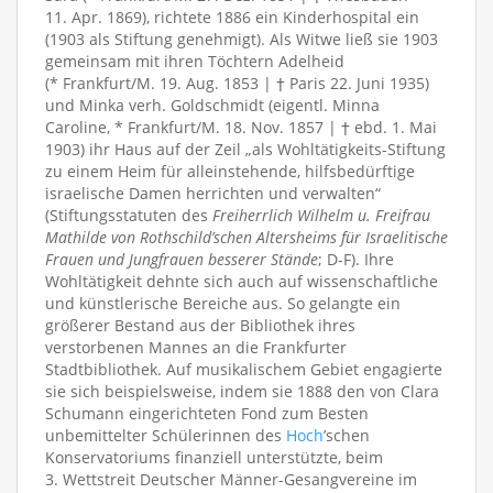
11. Apr. 1869), richtete 1886 ein Kinderhospital ein
(1903 als Stiftung genehmigt). Als Witwe ließ sie 1903
gemeinsam mit ihren Töchtern Adelheid
(* Frankfurt/M. 19. Aug. 1853 | † Paris 22. Juni 1935)
und Minka verh. Goldschmidt (eigentl. Minna
Caroline, * Frankfurt/M. 18. Nov. 1857 | † ebd. 1. Mai
1903) ihr Haus auf der Zeil „als Wohltätigkeits-Stiftung
zu einem Heim für alleinstehende, hilfsbedürftige
israelische Damen herrichten und verwalten“
(Stiftungsstatuten des
Freiherrlich Wilhelm u. Freifrau
Mathilde von Rothschild’schen Altersheims für Israelitische
Frauen und Jungfrauen besserer Stände
; D-F). Ihre
Wohltätigkeit dehnte sich auch auf wissenschaftliche
und künstlerische Bereiche aus. So gelangte ein
größerer Bestand aus der Bibliothek ihres
verstorbenen Mannes an die Frankfurter
Stadtbibliothek. Auf musikalischem Gebiet engagierte
sie sich beispielsweise, indem sie 1888 den von Clara
Schumann eingerichteten Fond zum Besten
unbemittelter Schülerinnen des
Hoch
’schen
Konservatoriums finanziell unterstützte, beim
3. Wettstreit Deutscher Männer-Gesangvereine im