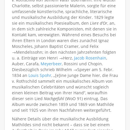
Charlotte, selbst passionierte Malerin, sorgte für eine
umfassende künstlerische, sprachliche, literarische
und musikalische Ausbildung der Kinder. 1829 legte
sie ein musikalisches Poesiealbum, den
Livre d’Or
, an,
in dem sich zahlreiche Komponisten, mit denen sie in
Kontakt kam, verewigten. Während eines Besuchs bei
ihren Eltern in London waren dies zunächst Ignaz
Moscheles, Johann Baptist Cramer, und Felix
→Mendelssohn; in den nächsten Jahrzehnten folgten
u. a. Einträge von Henri →Herz,
Jacob Rosenhain
,
Auber, Carafa,
Meyerbeer
, Rossini und Chopin.
Diesbezüglich schrieb Wilhelm →Speyer am 5. Febr.
1834 an
Louis Spohr
, „[e]ine junge Dame hier, die Frau
v. Rothschild sammelt ein musikalisches Album von
musikalischen Celebritäten und wünscht sogleich
einen kleinen Beitrag von Ihrer Hand“, woraufhin
dieser sein Lied
Nachgefühl
(WoO 91) eintrug. Das
Album wurde zwischen 1859 und 1869 von Mathilde
und seit 1925 von ihren Nachfahren weitergeführt.
Nähere Details über die musikalische Ausbildung
Mathildes sind nicht bekannt – dass sie bei einem