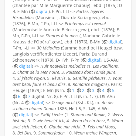
(chantée par Mlle Marguerite Chapuy) , ebd. [1875]; D-
B, E-Mn (
digital
), F-Pn, I-LI <>
Partez, légères
Hirondelles
(Monsieur J. Diaz de Soria gew.), ebd.
[1876]; E-Mn, F-Pn, I-LI <>
Printemps est revenu!
(Mademoiselle Anna de Belocca gew.), ebd. [1876]; E-
Mn, F-Pn, I-LI <>
Stances à la mer!
(„Madame Gabrielle
Krauss de l'Opéra“ gew.), ebd. [1876]; E-Mn (
digital
),
F-Pn, I-LI <>
30 Mélodies
(Sammelband bei Heugel bzw.
Langlois veröffentlichter Lieder), Paris: Durand
Schoenewerk [1878]; D-HVh, F-Pn (
digital
), US-AAu
(
digital
) <>
Huit nouvelles mélodies
(1.
Les Papillons
,
2.
Chant de la Mer noire
, 3.
Ruisseau dont l’onde pure
,
4.
Si j’étais rayon
, 5.
Rêverie
, 6.
Gentille pêcheuse
, 7.
Vous
avez beau faire et beau dire
, 8.
Romance magyare
), Paris:
Heugel [1879]; E-Mn (Nrn.
1
,
2
,
3
,
4
,
5
,
6
,
7
digital, Nr. 8), F-Pn, I-LI (Nrn. 1, 7), US-AAu
(Nr. 4
digital
) <>
O sage nicht
(Sst., Kl.), in:
An der
schönen blauen Donau
1886, Heft 5, S. 145; A-Wn
(
digital
) <>
Zwölf Lieder
(1.
Stamm und Ranke
, 2.
Weiss
bist du
, 3.
O wie beneid’ ich
, 4.
Wenn du ein Herz
, 5.
Wann
zwei sich lieben
, 6.
Glaube mir nicht
, 7.
Fels und Moos
,
8.
Bei Dir!
, 9.
Sommerfaden
, 10.
Wenn meine Wimpern
,