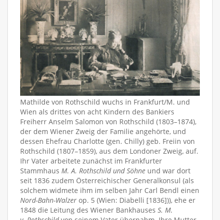
Mathilde von Rothschild wuchs in Frankfurt/M. und
Wien als drittes von acht Kindern des Bankiers
Freiherr Anselm Salomon von Rothschild (1803–1874),
der dem Wiener Zweig der Familie angehörte, und
dessen Ehefrau Charlotte (gen. Chilly) geb. Freiin von
Rothschild (1807–1859), aus dem Londoner Zweig, auf.
Ihr Vater arbeitete zunächst im Frankfurter
Stammhaus
M. A. Rothschild und Söhne
und war dort
seit 1836 zudem Österreichischer Generalkonsul (als
solchem widmete ihm im selben Jahr Carl Bendl einen
Nord-Bahn-Walzer
op. 5 (Wien: Diabelli [1836])), ehe er
1848 die Leitung des Wiener Bankhauses
S. M.
v. Rothschild
von seinem Vater übernahm. Ihre Mutter