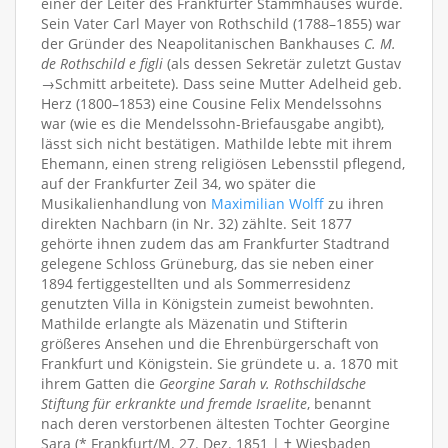
einer der Leiter des Frankfurter Stammhauses wurde.
Sein Vater Carl Mayer von Rothschild (1788–1855) war
der Gründer des Neapolitanischen Bankhauses
C. M.
de Rothschild e figli
(als dessen Sekretär zuletzt Gustav
→Schmitt arbeitete). Dass seine Mutter Adelheid geb.
Herz (1800–1853) eine Cousine Felix Mendelssohns
war (wie es die Mendelssohn-Briefausgabe angibt),
lässt sich nicht bestätigen. Mathilde lebte mit ihrem
Ehemann, einen streng religiösen Lebensstil pflegend,
auf der Frankfurter Zeil 34, wo später die
Musikalienhandlung von
Maximilian Wolff
zu ihren
direkten Nachbarn (in Nr. 32) zählte. Seit 1877
gehörte ihnen zudem das am Frankfurter Stadtrand
gelegene Schloss Grüneburg, das sie neben einer
1894 fertiggestellten und als Sommerresidenz
genutzten Villa in Königstein zumeist bewohnten.
Mathilde erlangte als Mäzenatin und Stifterin
größeres Ansehen und die Ehrenbürgerschaft von
Frankfurt und Königstein. Sie gründete u. a. 1870 mit
ihrem Gatten die
Georgine Sarah v. Rothschildsche
Stiftung für erkrankte und fremde Israelite
, benannt
nach deren verstorbenen ältesten Tochter Georgine
Sara (* Frankfurt/M. 27. Dez. 1851 | † Wiesbaden