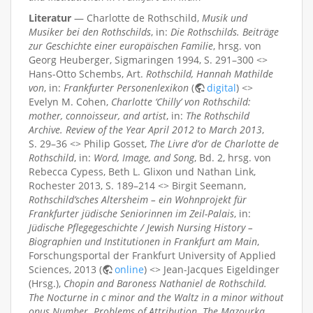
Literatur
— Charlotte de Rothschild,
Musik und
Musiker bei den Rothschilds
, in:
Die Rothschilds. Beiträge
zur Geschichte einer europäischen Familie
, hrsg. von
Georg Heuberger, Sigmaringen 1994, S. 291–300 <>
Hans-Otto Schembs, Art.
Rothschild, Hannah Mathilde
von
, in:
Frankfurter Personenlexikon
(
digital
) <>
Evelyn M. Cohen,
Charlotte ‘Chilly’ von Rothschild:
mother, connoisseur, and artist
, in:
The Rothschild
Archive. Review of the Year April 2012 to March 2013
,
S. 29–36 <> Philip Gosset,
The Livre d’or de Charlotte de
Rothschild
, in:
Word, Image, and Song
, Bd. 2, hrsg. von
Rebecca Cypess, Beth L. Glixon und Nathan Link,
Rochester 2013, S. 189–214 <> Birgit Seemann,
Rothschild’sches Altersheim – ein Wohnprojekt für
Frankfurter jüdische Seniorinnen im Zeil-Palais
, in:
Jüdische Pflegegeschichte / Jewish Nursing History –
Biographien und Institutionen in Frankfurt am Main
,
Forschungsportal der Frankfurt University of Applied
Sciences, 2013 (
online
) <> Jean-Jacques Eigeldinger
(Hrsg.),
Chopin and Baroness Nathaniel de Rothschild.
The Nocturne in c minor and the Waltz in a minor without
opus Number. Problems of Attribution. The Mazourka,