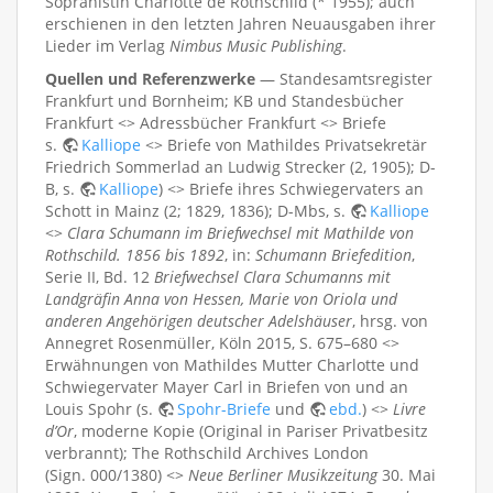
Sopranistin Charlotte de Rothschild (* 1955); auch
erschienen in den letzten Jahren Neuausgaben ihrer
Lieder im Verlag
Nimbus Music Publishing
.
Quellen und Referenzwerke
— Standesamtsregister
Frankfurt und Bornheim; KB und Standesbücher
Frankfurt <> Adressbücher Frankfurt <> Briefe
s.
Kalliope
<> Briefe von Mathildes Privatsekretär
Friedrich Sommerlad an Ludwig Strecker (2, 1905); D-
B, s.
Kalliope
) <> Briefe ihres Schwiegervaters an
Schott in Mainz (2; 1829, 1836); D-Mbs, s.
Kalliope
<>
Clara Schumann im Briefwechsel mit Mathilde von
Rothschild. 1856 bis 1892
, in:
Schumann Briefedition
,
Serie II, Bd. 12
Briefwechsel Clara Schumanns mit
Landgräfin Anna von Hessen, Marie von Oriola und
anderen Angehörigen deutscher Adelshäuser
, hrsg. von
Annegret Rosenmüller, Köln 2015, S. 675–680 <>
Erwähnungen von Mathildes Mutter Charlotte und
Schwiegervater Mayer Carl in Briefen von und an
Louis Spohr (s.
Spohr-Briefe
und
ebd.
) <>
Livre
d’Or
, moderne Kopie (Original in Pariser Privatbesitz
verbrannt); The Rothschild Archives London
(Sign. 000/1380) <>
Neue Berliner Musikzeitung
30. Mai