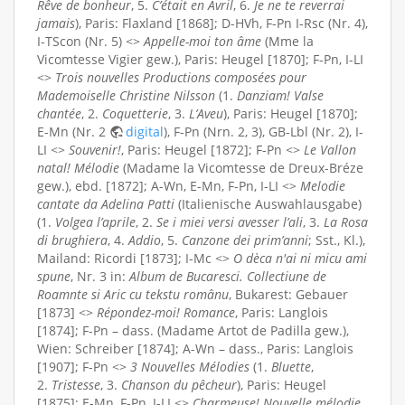
Rêve de bonheur
, 5.
C’était en Avril
, 6.
Je ne te reverrai
jamais
), Paris: Flaxland [1868]; D-HVh, F-Pn I-Rsc (Nr. 4),
I-TScon (Nr. 5) <>
Appelle-moi ton âme
(Mme la
Vicomtesse Vigier gew.), Paris: Heugel [1870]; F-Pn, I-LI
<>
Trois nouvelles Productions composées pour
Mademoiselle Christine Nilsson
(1.
Danziam! Valse
chantée
, 2.
Coquetterie
, 3.
L’Aveu
), Paris: Heugel [1870];
E-Mn (Nr. 2
digital
), F-Pn (Nrn. 2, 3), GB-Lbl (Nr. 2), I-
LI <>
Souvenir!
, Paris: Heugel [1872]; F-Pn <>
Le Vallon
natal! Mélodie
(Madame la Vicomtesse de Dreux-Bréze
gew.), ebd. [1872]; A-Wn, E-Mn, F-Pn, I-LI <>
Melodie
cantate da Adelina Patti
(Italienische Auswahlausgabe)
(1.
Volgea l’aprile
, 2.
Se i miei versi avesser l’ali
, 3.
La Rosa
di brughiera
, 4.
Addio
, 5.
Canzone dei prim’anni
; Sst., Kl.),
Mailand: Ricordi [1873]; I-Mc <>
O dèca n'ai ni micu ami
spune
, Nr. 3 in:
Album de Bucaresci. Collectiune de
Roamnte si Aric cu tekstu românu
, Bukarest: Gebauer
[1873] <>
Répondez-moi! Romance
, Paris: Langlois
[1874]; F-Pn – dass. (Madame Artot de Padilla gew.),
Wien: Schreiber [1874]; A-Wn – dass., Paris: Langlois
[1907]; F-Pn <>
3 Nouvelles Mélodies
(1.
Bluette
,
2.
Tristesse
, 3.
Chanson du pêcheur
), Paris: Heugel
[1875]; E-Mn, F-Pn, I-LI <>
Charmeuse! Nouvelle mélodie