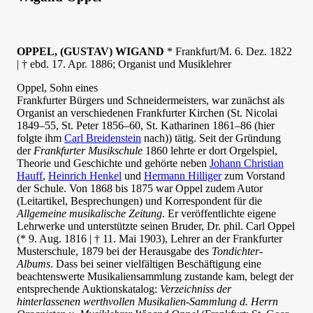
OPPEL, (GUSTAV) WIGAND
* Frankfurt/M. 6. Dez. 1822
| † ebd. 17. Apr. 1886; Organist und Musiklehrer
Oppel, Sohn eines
Frankfurter Bürgers und Schneidermeisters, war zunächst als
Organist an verschiedenen Frankfurter Kirchen (St. Nicolai
1849–55, St. Peter 1856–60, St. Katharinen 1861–86 (hier
folgte ihm
Carl Breidenstein
nach)) tätig. Seit der Gründung
der
Frankfurter Musikschule
1860 lehrte er dort Orgelspiel,
Theorie und Geschichte und gehörte neben
Johann Christian
Hauff
,
Heinrich Henkel
und
Hermann Hilliger
zum Vorstand
der Schule. Von 1868 bis 1875 war Oppel zudem Autor
(Leitartikel, Besprechungen) und Korrespondent für die
Allgemeine musikalische Zeitung
. Er veröffentlichte eigene
Lehrwerke und unterstützte seinen Bruder, Dr. phil. Carl Oppel
(* 9. Aug. 1816 | † 11. Mai 1903), Lehrer an der Frankfurter
Musterschule, 1879 bei der Herausgabe des
Tondichter-
Albums
. Dass bei seiner vielfältigen Beschäftigung eine
beachtenswerte Musikaliensammlung zustande kam, belegt der
entsprechende Auktionskatalog:
Verzeichniss der
hinterlassenen werthvollen Musikalien-Sammlung d. Herrn