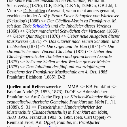
Die Lehre von der musikalischen Harmonie
, Frankfurt:
Selbstverlag (1876); D-F, D-Fh, D-KNh, D-MGu, GB-Lbl, I-
Vnm <>
D. Schriften
(Auswahl, wenn nicht anders genannt,
erschienen in der AmZ):
Franz Xaver Schnyder von Wartensee
(Nekrolog) (1868) <>
Der Cäcilien-Verein zu Frankfurt a. M.
seit dem Tode
Schelble
’s und die Jubelfeier dieses Vereines
(1868) <>
Ueber mancherlei Schwächen der Virtuosen
(1869)
<>
Ueber Quintfolgen
(1870) <>
Ueber neue Ausgaben älterer
Musikwerke
(1871) <>
Das Clavier nach seinen Schatten- und
Lichtseiten
(1871) <>
Die Orgel und ihr Bau
(1874) <>
Die
chromatische oder Vincent-Claviatur
(1875) <>
Ueber den
Clavierfingersatz der Tonleitern und gebrochenen Accorde
(1875) <>
Seltsame Stellen in den Werken grosser Meister
(1875) <>
Das Jubiläum des fünf und zwanzigjährigen
Bestehens der Frankfurter Musikschule am 4. Oct. 1885
,
Frankfurt: Eichhorn [1885]; D-B
Quellen und Referenzwerke
— MMB <> KB Frankfurt <>
Brief an André (2; 1853, 1873); D-OF <> Adressbücher
Frankfurt <> AmZ (siehe Reg.) <>
Kirchen-Kalender für die
evangelisch-lutherische Gemeinde Frankfurt am Main
[…] 1
(1889), S. 31 <>
Festschrift zur Hundertjahrfeier der
Musterschule (Elisabethenschule) in Frankfurt am Main,
1803–1903
, Frankfurt 1903, S. 199f. (betr. Carl Oppel) <>
Reinhard Frost, Art.
Oppel, Familie
, in:
Frankfurter