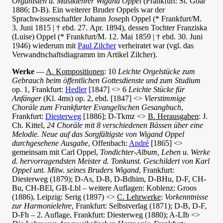
Organisten u. Musiklehrer Wigand Oppel
(Frankfurt: St. Goar
1886; D-B). Ein weiterer Bruder Oppels war der
Sprachwissenschaftler Johann Joseph Oppel (* Frankfurt/M.
3. Juni 1815 | † ebd. 27. Apr. 1894), dessen Tochter Franziska
(Luise) Oppel (* Frankfurt/M. 12. Mai 1859 | † ebd. 30. Juni
1946) wiederum mit
Paul Zilcher
verheiratet war (vgl. das
Verwandtschaftsdiagramm im Artikel Zilcher).
Werke
—
A. Kompositionen
: 10
Leichte Orgelstücke zum
Gebrauch beim öffentlichen Gottesdienste und zum Studium
op. 1, Frankfurt:
Hedler
[1847] <> 6
Leichte Stücke für
Anfänger
(Kl. 4ms) op. 2, ebd. [1847] <>
Vierstimmige
Choräle zum Frankfurter Evangelischen Gesangbuch
,
Frankfurt:
Diesterweg
[1886]; D-Tkmz <>
B. Herausgaben
: J.
Ch. Kittel,
24 Choräle mit 8 verschiedenen Bässen über eine
Melodie. Neue auf das Sorgfältigste von Wigand Oppel
durchgesehene Ausgabe
, Offenbach:
André
[1865] <>
gemeinsam mit Carl Oppel,
Tondichter-Album, Leben u. Werke
d. hervorragendsten Meister d. Tonkunst. Geschildert von Karl
Oppel unt. Mitw. seines Bruders Wigand
, Frankfurt:
Diesterweg (1879); D-As, D-B, D-Bdhim, D-BHu, D-F, CH-
Bu, CH-BEl, GB-Lbl – weitere Auflagen: Koblenz: Groos
(1886), Leipzig: Serig (1897) <>
C. Lehrwerke
:
Vorkenntnisse
zur Harmonielehre
, Frankfurt: Selbstverlag (1871); D-B, D-F,
D-Fh – 2. Auflage, Frankfurt: Diesterweg (1880); A-LIb <>