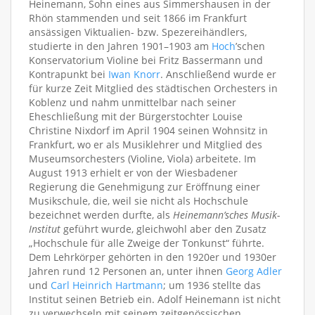
Heinemann, Sohn eines aus Simmershausen in der
Rhön stammenden und seit 1866 im Frankfurt
ansässigen Viktualien- bzw. Spezereihändlers,
studierte in den Jahren 1901–1903 am
Hoch
’schen
Konservatorium Violine bei Fritz Bassermann und
Kontrapunkt bei
Iwan Knorr
. Anschließend wurde er
für kurze Zeit Mitglied des städtischen Orchesters in
Koblenz und nahm unmittelbar nach seiner
Eheschließung mit der Bürgerstochter Louise
Christine Nixdorf im April 1904 seinen Wohnsitz in
Frankfurt, wo er als Musiklehrer und Mitglied des
Museumsorchesters (Violine, Viola) arbeitete. Im
August 1913 erhielt er von der Wiesbadener
Regierung die Genehmigung zur Eröffnung einer
Musikschule, die, weil sie nicht als Hochschule
bezeichnet werden durfte, als
Heinemann’sches Musik-
Institut
geführt wurde, gleichwohl aber den Zusatz
„Hochschule für alle Zweige der Tonkunst“ führte.
Dem Lehrkörper gehörten in den 1920er und 1930er
Jahren rund 12 Personen an, unter ihnen
Georg Adler
und
Carl Heinrich Hartmann
; um 1936 stellte das
Institut seinen Betrieb ein. Adolf Heinemann ist nicht
zu verwechseln mit seinem zeitgenössischen