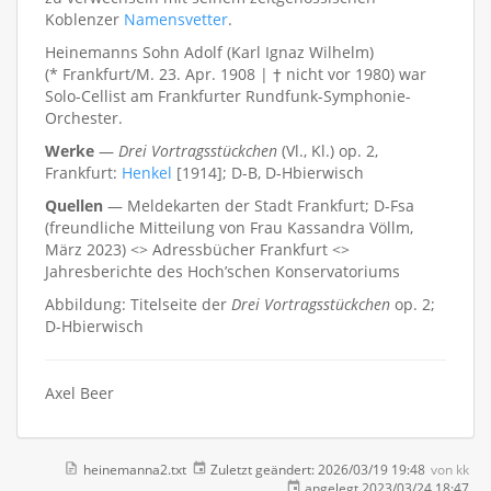
Koblenzer
Namensvetter
.
Heinemanns Sohn Adolf (Karl Ignaz Wilhelm)
(* Frankfurt/M. 23. Apr. 1908 | † nicht vor 1980) war
Solo-Cellist am Frankfurter Rundfunk-Symphonie-
Orchester.
Werke
—
Drei Vortragsstückchen
(Vl., Kl.) op. 2,
Frankfurt:
Henkel
[1914]; D-B, D-Hbierwisch
Quellen
— Meldekarten der Stadt Frankfurt; D-Fsa
(freundliche Mitteilung von Frau Kassandra Völlm,
März 2023) <> Adressbücher Frankfurt <>
Jahresberichte des Hoch’schen Konservatoriums
Abbildung: Titelseite der
Drei Vortragsstückchen
op. 2;
D-Hbierwisch
Axel Beer
heinemanna2.txt
Zuletzt geändert:
2026/03/19 19:48
von
kk
angelegt
2023/03/24 18:47