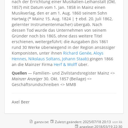
nach der Errichtung einer Musikalien-Leihanstalt (Okt.
1857) mit Datum vom 1. Jan. 1858 in Mainz einen
Musikverlag, den er am 1. Aug. 1860 seinem Sohn
Hartwig (* Mainz 15. Aug. 1824 | † ebd. 20. Juli 1862,
gelernter Instrumentenmacher) übergab. Nach
dessen Tod wurde das Unternehmen von seinem
Gründer noch bis 1865, ohne dass weitere Titel
erschienen, weitergeführt; die Ausgaben (bis 1861
rund 30 Werke überwiegend in der Region ansässiger
Komponisten, unter ihnen
Richard Genée
,
Aloys
Hennes
,
Nikolaus Soltans
,
Johann Staab
) gingen 1866
an die Mainzer Firma
Herf & Wolff
über.
Quellen
— Familien- und Zivilstandsregister Mainz <>
Mainzer Anzeiger
30. Okt. 1857 (Beilage) <>
Geschäftsrundschreiben <> MMB
Axel Beer
ganzv.txt
Zuletzt geändert:
2025/07/18 20:13
von
kk
angelegt
2018/03/19 22:30