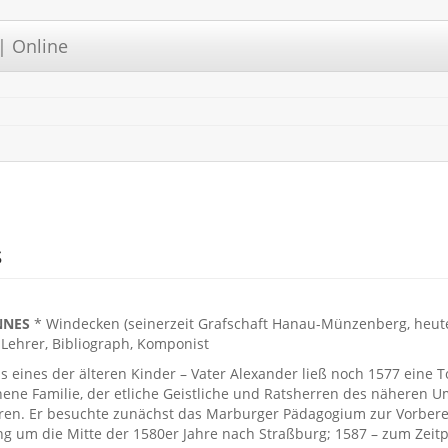
| Online
s
ANNES
* Windecken (seinerzeit Grafschaft Hanau-Münzenberg, heute 
 Lehrer, Bibliograph, Komponist
s eines der älteren Kinder – Vater Alexander ließ noch 1577 eine T
hene Familie, der etliche Geistliche und Ratsherren des näheren 
ren. Er besuchte zunächst das Marburger Pädagogium zur Vorbere
g um die Mitte der 1580er Jahre nach Straßburg; 1587 – zum Zeit