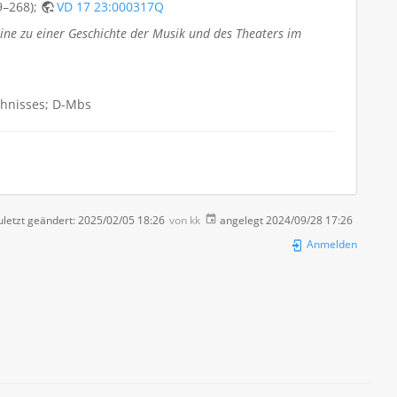
9–268);
VD 17 23:000317Q
ine zu einer Geschichte der Musik und des Theaters im
chnisses; D-Mbs
letzt geändert:
2025/02/05 18:26
von
kk
angelegt
2024/09/28 17:26
Anmelden