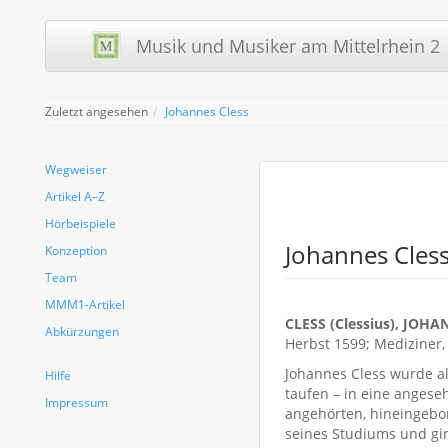
Musik und Musiker am Mittelrhein 2 
Zuletzt angesehen
Johannes Cless
Wegweiser
Artikel A–Z
Hörbeispiele
Johannes Cles
Konzeption
Team
MMM1-Artikel
CLESS (Clessius), JOH
Abkürzungen
Herbst 1599; Mediziner,
Johannes Cless wurde al
Hilfe
taufen – in eine angese
Impressum
angehörten, hineingebo
seines Studiums und gin