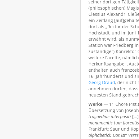
seiner dortigen Tätigkei
(philosophischen) Magis
Clessius Alexandri Cleß
ein Zeitlang [auf]gehalt
dort als „Rector der Sch
Hochstadt, und im Juni 
erwähnt wird, als nunme
Station war Friedberg i
zuständiger) Konrektor 
weitere Facette, nämlic
Herkunftsangabe: „Aucto
enthalten auch französis
16. Jahrhunderts und si
Georg Draud
, der nicht
annehmen dürfen, dass e
neuesten Stand gebrach
Werke
— 11 Chöre (4st.)
Übersetzung von Joseph 
tragoediae interpositi
[…
monumentis tum florentis
Frankfurt: Saur und Kopf
alphabetici: Das ist: Verz