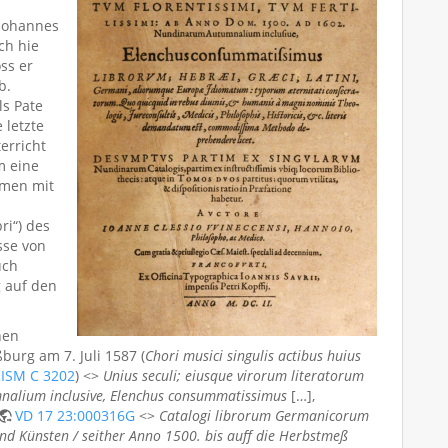
 Johannes
ch hie
ss er
b.
ls Pate
 letzte
erricht
m eine
amen mit
ri“) des
sse von
uch
g auf den
hen
burg am 7. Juli 1587 (
Chori musici singulis actibus huius
ISM C 3202
) <>
Unius seculi; eiusque virorum literatorum
nalium inclusive, Elenchus consummatissimus
[…],
VD 17 23:000316G
<>
Catalogi librorum Germanicorum
vnnd Künsten / seither Anno 1500. bis auff die Herbstmeß