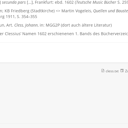
]
secunda pars
[…], Frankfurt: ebd. 1602 (
Teutsche Music Bücher
S. 25
 KB Friedberg (Stadtkirche) <> Martin Vogeleis,
Quellen und Bauste
urg 1911, S. 354–355
n, Art.
Cless, Johann
, in: MGG2P (dort auch ältere Literatur)
ter Clessius’ Namen 1602 erschienenen 1. Bands des Bücherverzei
cless.txt
Zu