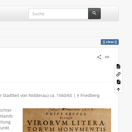
cless
Stadtteil von Nidderau) ca. 1560/65 | † Friedberg
ochter
Umlands
itung
punkt