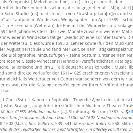
t als Komponist („Melodiae author“; s. u.) – trug er bereits den
tertitel. Im Dezember desselben Jahrs begegnet er als „M[agister]
en Sohn Studios[us] medicinae, so von Straßburg kom[m]en, und si
en“ als Taufpate in Windecken. Wenig später – im April 1589 – schlo
ul“ in Hirzenhain (Wetterau) die Ehe mit der Windeckerin Ursula ge
1594 ließ Johannes Cless, der zwei Monate zuvor ein weiteres Mal a
hr wieder in Windecken tätiger „Medicus“ eine Tochter taufen. Die
n der Wetterau: Cless wurde 1595 2. Lehrer sowie (für den Musikunt
der Augustinerschule und fand hier Zeit, seinem Tätigkeitsspektru
h die Bibliographie, hinzuzufügen – seine postum (unter seinem N
re Ioanne Clessio Vvineccensi Hannoio“) veröffentlichten Kataloge
che, italienische und (im 2. Teil) deutsche Musikdrucke („Musici lib
nd somit direkte Vorläufer der 1611–1625 erschienenen Verzeichni
 nur gleichfalls Wetterauer von Geburt war, sondern von dem wir a
r es war, der die Kataloge des Kollegen vor ihrer Veröffentlichun
t hat.
, 1 Chor (8st.), 1 Kanon zu Sophokles’ Tragödie
Ajax
in der lateinisc
Justus Scaliger, aufgeführt im städtischen Akademie-Theater Straß
]
M. Ioh. CLESS. Melodiae author
[…], Straßburg: Bertram 1587; s.
R
simi, tum fertilissimi: ab Anno Dom. 1500. ad 1602 Nundinarum Autum
f 1602 (
Musici libri Gallici
S. 539–541;
Musici libri Italici
S. 558–560);
eichnuß der Teudtschen Bücher vnnd Schrifften / in allerley Faculteten 