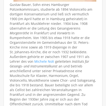
Gustav Bauer, Sohn eines Hamburger
Polizeikommissars, studierte ab 1894 Violoncello am
dortigen Konservatorium und ließ sich vermutlich
1900 (im April hatte er in Hamburg geheiratet) in
Frankfurt als Musiklehrer nieder. 1904 bzw. 1908
übernahm er die Leitung des Gesangvereins
Morgenröthe
in Frankfurt und
Vorwärts
in
Rumpenheim. Von 1905 bis etwa 1918 hatte er die
Organistenstelle im Gemeindehaus der St. Peters-
Kirche inne sowie ab 1919 diejenige in der
St. Johannes-Kirche, die er noch 1932 bekleidete.
Außerdem gehörte er zwischen 1907 und 1911 als
Lehrer des von
Michele Noli
geleiteten
Instituts für
Gesangs- und Instrumentalkunst
an und betrieb
anschließend unter seiner Privatadresse eine
Musikschule für Klavier, Harmonium, Orgel,
Violoncello, Musiktheorie sowie Chor- und Sologesang,
die bis 1918 bestand. Bauer beteiligte sich vor allem
als Cellist bei zahlreichen Veranstaltungen in
Frankfurt und in der angrenzenden Gegend. Zu
Beginn der 1930er Jahre zog er sich aus der
Öffentlichkeit zurück. Unmittelbar nach dem Tod