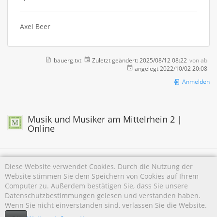
Axel Beer
bauerg.txt
Zuletzt geändert:
2025/08/12 08:22
von
ab
angelegt
2022/10/02 20:08
Anmelden
Musik und Musiker am Mittelrhein 2 |
Online
Diese Website verwendet Cookies. Durch die Nutzung der
Website stimmen Sie dem Speichern von Cookies auf Ihrem
Falls nicht anders bezeichnet, ist der Inhalt dieses Wikis unter der folgenden Lizenz
Computer zu. Außerdem bestätigen Sie, dass Sie unsere
veröffentlicht:
CC Attribution-Noncommercial 4.0 International
Datenschutzbestimmungen gelesen und verstanden haben.
Wenn Sie nicht einverstanden sind, verlassen Sie die Website.