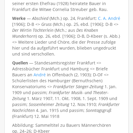
seiner ersten Ehefrau (1928) heiratete Bauer in
Frankfurt die Witwe Cornelia Streuber geb. Rau.
Werke
—
Abschied
(Mch.) op. 24, Frankfurt:
C. A. André
[1906]; D-B <>
Gruss
(Mch.) op. 25, ebd. [1906]; D-B <>
Der Wirtin Töchterlein
(Mch.; aus
Des Knaben
Wunderhorn
) op. 26, ebd. [1906]; D-B, D-Kbeer (s. Abb.)
<> Weitere Lieder und Chöre, die der Presse zufolge
hier und da aufgeführt wurden, blieben ungedruckt
und sind verschollen.
Quellen
— Standesamtsregister Frankfurt <>
Adressbücher Frankfurt und Hamburg <> Briefe
Bauers an
André
in Offenbach (2, 1903); D-OF <>
Schülerlisten des Hamburger (Bernuthschen)
Konservatoriums <>
Frankfurter Sänger-Zeitung
1. Jan.
1909 und passim;
Frankfurter Musik- und Theater-
Zeitung
1. März 1907, 11. Okt. 1908, 1. Sept. 1909 und
passim;
Sossenheimer Zeitung
12. Nov.1910;
Frankfurter
Nachrichten
4. Jan. 1915 und passim;
Sonntagsgruß
(Frankfurt) 12. Mai 1918
Abbildung: Sammeltitel zu Bauers Männerchören
op. 24–26; D-Kbeer