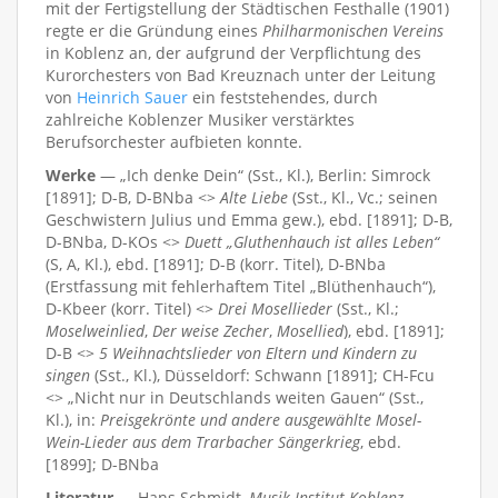
mit der Fertigstellung der Städtischen Festhalle (1901)
regte er die Gründung eines
Philharmonischen Vereins
in Koblenz an, der aufgrund der Verpflichtung des
Kurorchesters von Bad Kreuznach unter der Leitung
von
Heinrich Sauer
ein feststehendes, durch
zahlreiche Koblenzer Musiker verstärktes
Berufsorchester aufbieten konnte.
Werke
— „Ich denke Dein“ (Sst., Kl.), Berlin: Simrock
[1891]; D-B, D-BNba <>
Alte Liebe
(Sst., Kl., Vc.; seinen
Geschwistern Julius und Emma gew.), ebd. [1891]; D-B,
D-BNba, D-KOs <>
Duett „Gluthenhauch ist alles Leben“
(S, A, Kl.), ebd. [1891]; D-B (korr. Titel), D-BNba
(Erstfassung mit fehlerhaftem Titel „Blüthenhauch“),
D-Kbeer (korr. Titel) <>
Drei Mosellieder
(Sst., Kl.;
Moselweinlied
,
Der weise Zecher
,
Mosellied
), ebd. [1891];
D-B <>
5 Weihnachtslieder von Eltern und Kindern zu
singen
(Sst., Kl.), Düsseldorf: Schwann [1891]; CH-Fcu
<> „Nicht nur in Deutschlands weiten Gauen“ (Sst.,
Kl.), in:
Preisgekrönte und andere ausgewählte Mosel-
Wein-Lieder aus dem Trarbacher Sängerkrieg
, ebd.
[1899]; D-BNba
Literatur
— Hans Schmidt,
Musik-Institut Koblenz
,