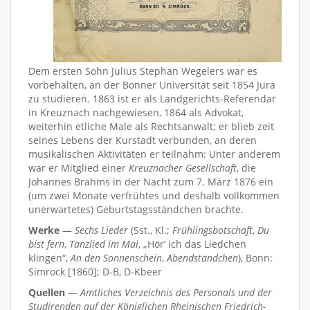
Dem ersten Sohn Julius Stephan Wegelers war es
vorbehalten, an der Bonner Universität seit 1854 Jura
zu studieren. 1863 ist er als Landgerichts-Referendar
in Kreuznach nachgewiesen, 1864 als Advokat,
weiterhin etliche Male als Rechtsanwalt; er blieb zeit
seines Lebens der Kurstadt verbunden, an deren
musikalischen Aktivitäten er teilnahm: Unter anderem
war er Mitglied einer
Kreuznacher Gesellschaft
, die
Johannes Brahms in der Nacht zum 7. März 1876 ein
(um zwei Monate verfrühtes und deshalb vollkommen
unerwartetes) Geburtstagsständchen brachte.
Werke
—
Sechs Lieder
(Sst., Kl.;
Frühlingsbotschaft
,
Du
bist fern
,
Tanzlied im Mai
, „Hör’ ich das Liedchen
klingen“,
An den Sonnenschein
,
Abendständchen
), Bonn:
Simrock [1860]; D-B, D-Kbeer
Quellen
—
Amtliches Verzeichnis des Personals und der
Studirenden auf der Königlichen Rheinischen Friedrich-