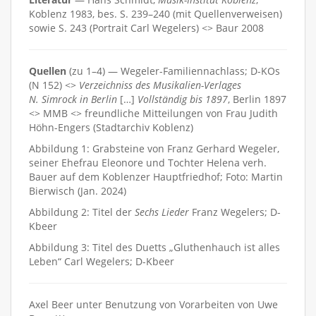
Koblenz 1983, bes. S. 239–240 (mit Quellenverweisen)
sowie S. 243 (Portrait Carl Wegelers) <> Baur 2008
Quellen
(zu 1–4) — Wegeler-Familiennachlass; D-KOs
(N 152) <>
Verzeichniss des Musikalien-Verlages
N. Simrock in Berlin
[…]
Vollständig bis 1897
, Berlin 1897
<> MMB <> freundliche Mitteilungen von Frau Judith
Höhn-Engers (Stadtarchiv Koblenz)
Abbildung 1: Grabsteine von Franz Gerhard Wegeler,
seiner Ehefrau Eleonore und Tochter Helena verh.
Bauer auf dem Koblenzer Hauptfriedhof; Foto: Martin
Bierwisch (Jan. 2024)
Abbildung 2: Titel der
Sechs Lieder
Franz Wegelers; D-
Kbeer
Abbildung 3: Titel des Duetts „Gluthenhauch ist alles
Leben“ Carl Wegelers; D-Kbeer
Axel Beer unter Benutzung von Vorarbeiten von Uwe