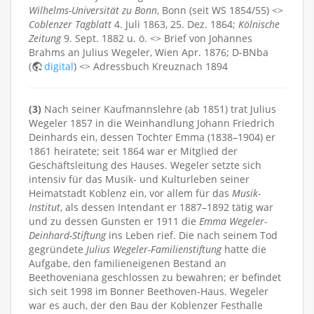
Wilhelms-Universität zu Bonn
, Bonn (seit WS 1854/55) <>
Coblenzer Tagblatt
4. Juli 1863, 25. Dez. 1864;
Kölnische
Zeitung
9. Sept. 1882 u. ö. <> Brief von Johannes
Brahms an Julius Wegeler, Wien Apr. 1876; D-BNba
(
digital
) <> Adressbuch Kreuznach 1894
(3)
Nach seiner Kaufmannslehre (ab 1851) trat Julius
Wegeler 1857 in die Weinhandlung Johann Friedrich
Deinhards ein, dessen Tochter Emma (1838–1904) er
1861 heiratete; seit 1864 war er Mitglied der
Geschäftsleitung des Hauses. Wegeler setzte sich
intensiv für das Musik- und Kulturleben seiner
Heimatstadt Koblenz ein, vor allem für das
Musik-
Institut
, als dessen Intendant er 1887–1892 tätig war
und zu dessen Gunsten er 1911 die
Emma Wegeler-
Deinhard-Stiftung
ins Leben rief. Die nach seinem Tod
gegründete
Julius Wegeler-Familienstiftung
hatte die
Aufgabe, den familieneigenen Bestand an
Beethoveniana geschlossen zu bewahren; er befindet
sich seit 1998 im Bonner Beethoven-Haus. Wegeler
war es auch, der den Bau der Koblenzer Festhalle