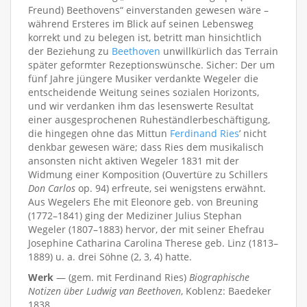
Freund) Beethovens“ einverstanden gewesen wäre –
während Ersteres im Blick auf seinen Lebensweg
korrekt und zu belegen ist, betritt man hinsichtlich
der Beziehung zu
Beethoven
unwillkürlich das Terrain
später geformter Rezeptionswünsche. Sicher: Der um
fünf Jahre jüngere Musiker verdankte Wegeler die
entscheidende Weitung seines sozialen Horizonts,
und wir verdanken ihm das lesenswerte Resultat
einer ausgesprochenen Ruheständlerbeschäftigung,
die hingegen ohne das Mittun
Ferdinand Ries
’ nicht
denkbar gewesen wäre; dass Ries dem musikalisch
ansonsten nicht aktiven Wegeler 1831 mit der
Widmung einer Komposition (Ouvertüre zu Schillers
Don Carlos
op. 94) erfreute, sei wenigstens erwähnt.
Aus Wegelers Ehe mit Eleonore geb. von Breuning
(1772–1841) ging der Mediziner Julius Stephan
Wegeler (1807–1883) hervor, der mit seiner Ehefrau
Josephine Catharina Carolina Therese geb. Linz (1813–
1889) u. a. drei Söhne (2, 3, 4) hatte.
Werk
— (gem. mit Ferdinand Ries)
Biographische
Notizen über Ludwig van Beethoven
, Koblenz: Baedeker
1838