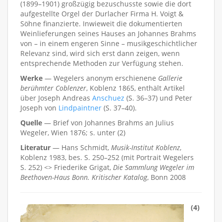
(1899–1901) großzügig bezuschusste sowie die dort
aufgestellte Orgel der Durlacher Firma H. Voigt &
Söhne finanzierte. Inwieweit die dokumentierten
Weinlieferungen seines Hauses an Johannes Brahms
von – in einem engeren Sinne – musikgeschichtlicher
Relevanz sind, wird sich erst dann zeigen, wenn
entsprechende Methoden zur Verfügung stehen.
Werke
— Wegelers anonym erschienene
Gallerie
berühmter Coblenzer
, Koblenz 1865, enthält Artikel
über Joseph Andreas
Anschuez
(S. 36–37) und Peter
Joseph von
Lindpaintner
(S. 37–40).
Quelle
— Brief von Johannes Brahms an Julius
Wegeler, Wien 1876; s. unter (2)
Literatur
— Hans Schmidt,
Musik-Institut Koblenz
,
Koblenz 1983, bes. S. 250–252 (mit Portrait Wegelers
S. 252) <> Friederike Grigat,
Die Sammlung Wegeler im
Beethoven-Haus Bonn. Kritischer Katalog
, Bonn 2008
(4)