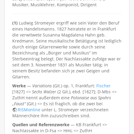
Musiker, Musiklehrer, Komponist, Dirigent
(1)
Ludwig Stromeyer ergriff wie sein Vater den Beruf
eines Handelsmanns. 1827 heiratete er in Frankfurt
die verwitwete Susanna Magdalena Hahn geb.
Kredmann. Seine musikalische Betätigung ist lediglich
durch einige Gitarrenwerke sowie durch seine
Bezeichnung als „Bürger und Musikus“ im
Sterbeeintrag belegt. Der Nachlassakte zufolge war er
seit dem 3. November 1831 als Musiker tätig; in
seinem Besitz befanden sich je zwei Geigen und
Gitarren.
Werke
—
Variations
(Git.) op. 1, Frankfurt:
Fischer
[1827] <>
Sechs Walzer
(2 Git.), ebd. [1827]; D-Mbs <>
ZuthH nennt außerdem eine
Polonaise aus Spohrs
„Faust“
(Git.) <> Es ist fraglich, ob die zwei bei
RISMonline
unter L. Stromeyer verzeichneten
Männerchöre ihm zuzuschreiben sind.
Quellen und Referenzwerke
— KB Frankfurt <>
Nachlassakte in D-Fsa <> HmL <> ZuthH