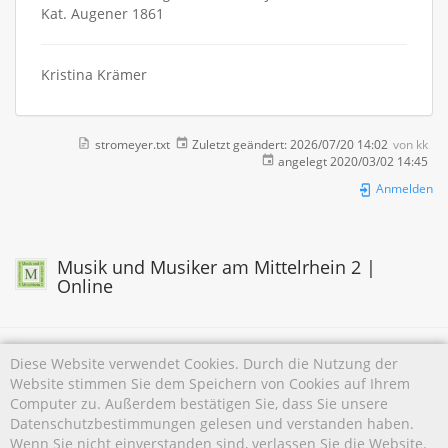
Kat. Augener 1861
Kristina Krämer
stromeyer.txt
Zuletzt geändert:
2026/07/20 14:02
von
kk
angelegt
2020/03/02 14:45
Anmelden
Musik und Musiker am Mittelrhein 2 |
Online
Diese Website verwendet Cookies. Durch die Nutzung der
Website stimmen Sie dem Speichern von Cookies auf Ihrem
Falls nicht anders bezeichnet, ist der Inhalt dieses Wikis unter der folgenden Lizenz
Computer zu. Außerdem bestätigen Sie, dass Sie unsere
veröffentlicht:
CC Attribution-Noncommercial 4.0 International
Datenschutzbestimmungen gelesen und verstanden haben.
Wenn Sie nicht einverstanden sind, verlassen Sie die Website.