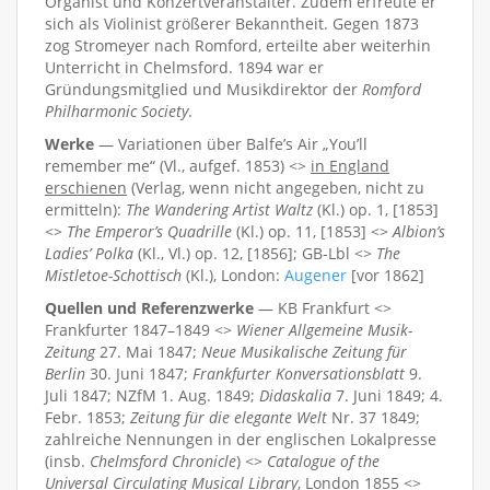
Organist und Konzertveranstalter. Zudem erfreute er
sich als Violinist größerer Bekanntheit. Gegen 1873
zog Stromeyer nach Romford, erteilte aber weiterhin
Unterricht in Chelmsford. 1894 war er
Gründungsmitglied und Musikdirektor der
Romford
Philharmonic Society
.
Werke
— Variationen über Balfe’s Air „You’ll
remember me“ (Vl., aufgef. 1853) <>
in England
erschienen
(Verlag, wenn nicht angegeben, nicht zu
ermitteln):
The Wandering Artist Waltz
(Kl.) op. 1, [1853]
<>
The Emperor’s Quadrille
(Kl.) op. 11, [1853] <>
Albion’s
Ladies’ Polka
(Kl., Vl.) op. 12, [1856]; GB-Lbl <>
The
Mistletoe-Schottisch
(Kl.), London:
Augener
[vor 1862]
Quellen und Referenzwerke
— KB Frankfurt <>
Frankfurter 1847–1849 <>
Wiener Allgemeine Musik-
Zeitung
27. Mai 1847;
Neue Musikalische Zeitung für
Berlin
30. Juni 1847;
Frankfurter Konversationsblatt
9.
Juli 1847; NZfM 1. Aug. 1849;
Didaskalia
7. Juni 1849; 4.
Febr. 1853;
Zeitung für die elegante Welt
Nr. 37 1849;
zahlreiche Nennungen in der englischen Lokalpresse
(insb.
Chelmsford Chronicle
) <>
Catalogue of the
Universal Circulating Musical Library
, London 1855 <>