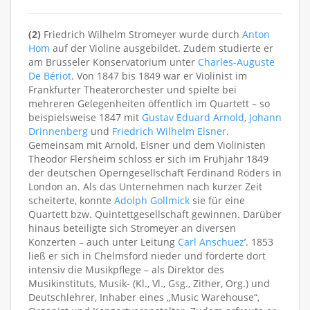
(2)
Friedrich Wilhelm Stromeyer wurde durch
Anton
Hom
auf der Violine ausgebildet. Zudem studierte er
am Brüsseler Konservatorium unter
Charles-Auguste
De Bériot
. Von 1847 bis 1849 war er Violinist im
Frankfurter Theaterorchester und spielte bei
mehreren Gelegenheiten öffentlich im Quartett – so
beispielsweise 1847 mit
Gustav Eduard Arnold
,
Johann
Drinnenberg
und
Friedrich Wilhelm Elsner
.
Gemeinsam mit Arnold, Elsner und dem Violinisten
Theodor Flersheim schloss er sich im Frühjahr 1849
der deutschen Operngesellschaft Ferdinand Röders in
London an. Als das Unternehmen nach kurzer Zeit
scheiterte, konnte
Adolph Gollmick
sie für eine
Quartett bzw. Quintettgesellschaft gewinnen. Darüber
hinaus beteiligte sich Stromeyer an diversen
Konzerten – auch unter Leitung
Carl Anschuez
’. 1853
ließ er sich in Chelmsford nieder und förderte dort
intensiv die Musikpflege – als Direktor des
Musikinstituts, Musik- (Kl., Vl., Gsg., Zither, Org.) und
Deutschlehrer, Inhaber eines „Music Warehouse“,