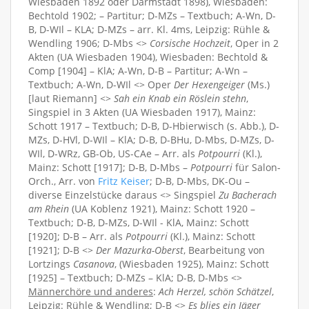
Wiesbaden 1892 oder Darmstadt 1898), Wiesbaden:
Bechtold 1902; – Partitur; D-MZs – Textbuch; A-Wn, D-
B, D-WIl – KLA; D-MZs – arr. Kl. 4ms, Leipzig: Rühle &
Wendling 1906; D-Mbs <>
Corsische Hochzeit
, Oper in 2
Akten (UA Wiesbaden 1904), Wiesbaden: Bechtold &
Comp [1904] – KlA; A-Wn, D-B – Partitur; A-Wn –
Textbuch; A-Wn, D-WIl <> Oper
Der Hexengeiger
(Ms.)
[laut Riemann] <>
Sah ein Knab ein Röslein stehn
,
Singspiel in 3 Akten (UA Wiesbaden 1917), Mainz:
Schott 1917 – Textbuch; D-B, D-Hbierwisch (s. Abb.), D-
MZs, D-HVl, D-WIl – KlA; D-B, D-BHu, D-Mbs, D-MZs, D-
WIl, D-WRz, GB-Ob, US-CAe – Arr. als
Potpourri
(Kl.),
Mainz: Schott [1917]; D-B, D-Mbs –
Potpourri
für Salon-
Orch., Arr. von
Fritz Keiser
; D-B, D-Mbs, DK-Ou –
diverse Einzelstücke daraus <> Singspiel
Zu Bacherach
am Rhein
(UA Koblenz 1921), Mainz: Schott 1920 –
Textbuch; D-B, D-MZs, D-WIl - KlA, Mainz: Schott
[1920]; D-B – Arr. als
Potpourri
(Kl.), Mainz: Schott
[1921]; D-B <>
Der Mazurka-Oberst
, Bearbeitung von
Lortzings
Casanova
, (Wiesbaden 1925), Mainz: Schott
[1925] – Textbuch; D-MZs – KlA; D-B, D-Mbs <>
Männerchöre und anderes
:
Ach Herzel, schön Schätzel
,
Leipzig: Rühle & Wendling; D-B <>
Es blies ein Jäger