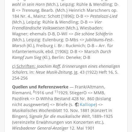
wohl in sein Horn
(Mch.), Leipzig: Rühle & Wendling; D-
B <>
Trennung
, Bearb. (Mch.) Heinrich Marschners op.
184 Nr. 4., Mainz: Schott [1896]; D-B <>
Pestalozzi-Lied
(Mch.), Leipzig: Rühle & Wendling; D-B <>
Vier
Fremdländische Volksweisen
(Mch.), Wiesbaden:
Wagner; ehemals D-B, D-WIl <>
Die schöne Schäferin
(Mch.), Leipzig: Eulenburg; D-Mbs <>
Jubiläums-Fest-
Marsch
(Kl.), Freiburg i. Br.: Ruckmich; D-B – Arr. für
Infanteriemusik, ebd. [1906]; D-B <> Marsch
Durch
Kampf zum Sieg
(Kl.), Berlin: Deneke; D-B
c) Schriften:
Joachim Raff, Erinnerungen eines ehemaligen
Schülers
, in:
Neue Musik-Zeitung
, Jg. 43 (1922) Heft 16, S.
254-256
Quellen und Referenzwerke
— Frank/Altmann,
8
11
RiemannL
1916 und
1929, StiegerO <> MMB,
Pazdírek <> D-WIhha Bestand 428 Nr. 860 (bislang
nicht ausgewertet) <> Briefe (s.
Kalliope
) <>
Musikalisches Wochenblatt
10. Nov. 1881 (Konzert in
Bingen),
Signale für die musikalische Welt
, 1889–1925
(vereinzelte Erwähnungen von Konzerten etc.),
Wiesbadener General-Anzeiger
12. Mai 1901