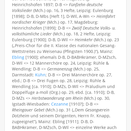
Heinrichshofen 1897; D-B <>
Fünfzehn deutsche
Volkslieder
(Mch.) op. 16, 3 Hefte, Leipzig: Eulenburg
[1898]; D-B, D-Mbs [Heft 1], D-WIl, A-Wn <>
Heimfahrt
nordischer Krieger
(Mch.) op. 17, Magdeburg:
Heinrichshofen [1899]; D-B <>
Zwölf Deutsche Volks- u.
volksthümliche Lieder
(Mch.) op. 18, 2 Hefte, Leipzig:
Eulenburg [1900]; D-B, D-WIl <>
Heimkehr
(Mch.) op. 23
(„Preis-Chor für die II. Klasse des nationalen Gesang-
Wettstreites zu Weisenau (Pfingsten 1900.)“), Mainz:
Ebling
[1900]; ehemals D-B, D-BABHkrämer, D-MZsch,
D-WIl <> 12 Männerchöre op. 24, Leipzig: Rühle &
Wendling; D-B <>
Germanenzug
(Mch.) op. 25,
Darmstadt:
Kühn
; D-B <> Drei Männerchöre op. 27,
ebd.; D-B <> Drei Fugen op. 28, Leipzig: Rühle &
Wendling [ca. 1910]; D-MZs, D-WIl <> Präludium und
Doppelfuge a-moll (Org.) op. 29, ebd. [ca. 1910]; D-B,
D-MZs <>
Herbstwanderung am Rhein
(Mch.) op. 30,
Igstadt-Wiesbaden:
Cezanne
[1910?]; D-B <>
Rheingauer Gebet
(Mch.) op. 31 („Dem
Gesangverein
Dotzheim
und seinem Dirigenten, Herrn Fr. Knapp,
zugeeignet“), Mainz: Ebling [1911]; D-B, D-
BABHkrämer, D-MZsch, D-WIl <> einzelne Werke auch