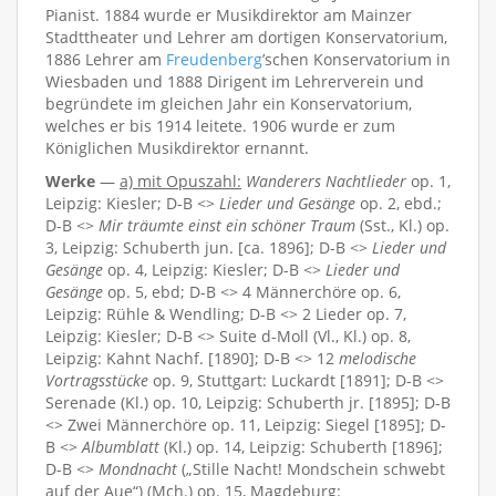
Pianist. 1884 wurde er Musikdirektor am Mainzer
Stadttheater und Lehrer am dortigen Konservatorium,
1886 Lehrer am
Freudenberg
’schen Konservatorium in
Wiesbaden und 1888 Dirigent im Lehrerverein und
begründete im gleichen Jahr ein Konservatorium,
welches er bis 1914 leitete. 1906 wurde er zum
Königlichen Musikdirektor ernannt.
Werke
—
a) mit Opuszahl:
Wanderers Nachtlieder
op. 1,
Leipzig: Kiesler; D-B <>
Lieder und Gesänge
op. 2, ebd.;
D-B <>
Mir träumte einst ein schöner Traum
(Sst., Kl.) op.
3, Leipzig: Schuberth jun. [ca. 1896]; D-B <>
Lieder und
Gesänge
op. 4, Leipzig: Kiesler; D-B <>
Lieder und
Gesänge
op. 5, ebd; D-B <> 4 Männerchöre op. 6,
Leipzig: Rühle & Wendling; D-B <> 2 Lieder op. 7,
Leipzig: Kiesler; D-B <> Suite d-Moll (Vl., Kl.) op. 8,
Leipzig: Kahnt Nachf. [1890]; D-B <> 12
melodische
Vortragsstücke
op. 9, Stuttgart: Luckardt [1891]; D-B <>
Serenade (Kl.) op. 10, Leipzig: Schuberth jr. [1895]; D-B
<> Zwei Männerchöre op. 11, Leipzig: Siegel [1895]; D-
B <>
Albumblatt
(Kl.) op. 14, Leipzig: Schuberth [1896];
D-B <>
Mondnacht
(„Stille Nacht! Mondschein schwebt
auf der Aue“) (Mch.) op. 15, Magdeburg: