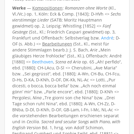
Werke
—
Kompositionen
:
Romanzen ohne Worte
(Kl.,
Vl./Vc.) op. 1, Köln: Eck & Comp. [1843]; D-HVh <>
Sechs
vierstimmige Lieder
(SATB; Moritz Hauptmann
gewidmet) op. 2, Leipzig: Whistling [1852] <>
Fünf
Gesänge
(Sst., Kl.; Friedrich Caspari gewidmet) op. 3,
Frankfurt und Offenbach: Selbstverlag bzw.
André
; D-
OF (s. Abb.) <>
Bearbeitungen
(Sst., Kl., meist für
andere Stimmlagen bearb.): J. S. Bach,
Arie
„Mein
gläubiges Herze frohlocke“ (Sst., Kl.), Offenbach: André
[1880] <>
Beethoven
,
Scena ed Aria
op. 65 „Ah! perfido“,
ebd. [1880]; CH-LAcu, D-Sl <> Cherubini, „Ave Maria“
bzw. „Sei gegrüsst“, ebd. [1880]; A-Wn, CH-Bu, CH-Fcu,
D-Hs, D-KA, D-KNh, D-OF, DK-Kk, NL-Ac <> Lotti, „Pur
dicesti, o bocca, bocca bella“ bzw. „Ach noch einmal
gönn’ mir“ bzw. „Parle encore“, ebd. [1880]; D-KNh <>
Pergolesi,
Nina
„Tre giorni son che Nina“ bzw. „Drei
Tage schon ruht Nina“, ebd. [1880]; A-Wn, CH-Zz, D-
BNba, D-Dl, D-KNh, D-OF, GB-Lam, I-Fn, I-Mc, NL-Ac <>
die vorstehenden Bearbeitungen erschienen separat
und in
Cecilia. Sacred and secular Songs with Piano, with
English Version
Bd. 1, hrsg. von Adolf Schimon,
Ferdinand Gumbert und Sophie Seibt, ebd. [1881] <>