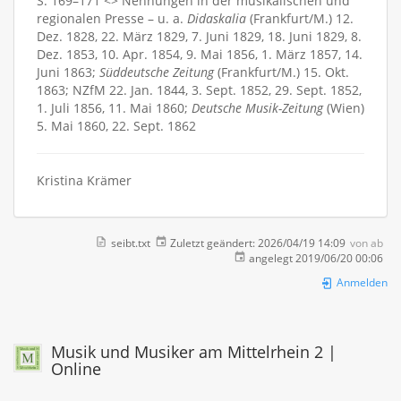
S. 169–171 <> Nennungen in der musikalischen und
regionalen Presse – u. a.
Didaskalia
(Frankfurt/M.) 12.
Dez. 1828, 22. März 1829, 7. Juni 1829, 18. Juni 1829, 8.
Dez. 1853, 10. Apr. 1854, 9. Mai 1856, 1. März 1857, 14.
Juni 1863;
Süddeutsche Zeitung
(Frankfurt/M.) 15. Okt.
1863; NZfM 22. Jan. 1844, 3. Sept. 1852, 29. Sept. 1852,
1. Juli 1856, 11. Mai 1860;
Deutsche Musik-Zeitung
(Wien)
5. Mai 1860, 22. Sept. 1862
Kristina Krämer
seibt.txt
Zuletzt geändert:
2026/04/19 14:09
von
ab
angelegt
2019/06/20 00:06
Anmelden
Musik und Musiker am Mittelrhein 2 |
Online