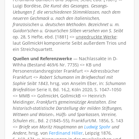
Luigi Bordèse,
Die Kunst des Gesanges. Gesangs-
Uebungen f. die verschiedenen Stimmklassen, nach dem
neueren Gechmack u. nach den italienischen,
französischen u. deutschen Methoden. Bezeichnet u. m.
Guidon'schen u. Graun’schen Silben versehen von S. Seibt
op. 28, 5 Hefte, ebd. [1881] <>
ungedruckte Werke
:
laut GollmickH komponierte Seibt außerdem Trios und
ein Streichquartett.
Quellen und Referenzwerke
— Nachlassakte in D-
WIhha (Bestand 469/6 Nr. 7735) <> KB und
Personenstandsregister Frankfurt <> Adressbücher
Frankfurt <>
Robert Schumann im Briefwechsel mit
Sophie Seibt 1843
, hrsg. von Anselm Eber, in:
Schumann
Briefedition
Serie II, Bd. 16,2, Köln 2020, S. 1047–1050
<> MMB <> GollmickH, GollmickB <> Heinrich
Meidinger,
Frankfurt’s gemeinnützige Anstalten. Eine
historisch-statistische Darstellung der milden Stiftungen,
Wittwen und Waisen-, Hülfs- und Sparkassen, Vereine,
Schulen etc.
, Bd. 2 (1845–55), Frankfurt/M. 1856, S. 143
<>
Briefe von Moritz Hauptmann an
Ludwig Spohr
und
Andere
, hrsg. von
Ferdinand Hiller
, Leipzig 1876,