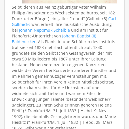
Seibt, deren aus Mainz gebürtiger Vater Wilhelm
Philipp (Inspektor des Wechselstempelbüros, seit 1821
Frankfurter Bürger) ein „alter Freund“ (GollmickB)
Carl
Gollmicks
war, erhielt ihre musikalische Ausbildung
bei
Johann Nepomuk Schelble
und am Institut für
Pianoforte-Unterricht von
Johann Baptist (II)
Baldenecker
. Als Pianistin und Schülerin des Instituts
trat sie seit 1828 mehrfach öffentlich auf. 1840
gründete sie den Seibt’schen Gesangverein, der mit
etwa 50 Mitgliedern bis 1867 unter ihrer Leitung
bestand. Neben vereinzelten eigenen Konzerten
wirkte der Verein bei Konzerten anderer Künstler und
im Rahmen gemeinnütziger Veranstaltungen mit.
Seibt erhob für ihren Verein keinen Mitgliedsbeitrag,
sondern kam selbst für die Unkosten auf und
widmete sich „mit Liebe und warmem Eifer der
Entwicklung junger Talente (besonders weiblicher)“
(Meidinger). Zu ihren Schülerinnen gehören Helena
Pfeiff (* Frankfurt/M. 31. Juli 1833 | † ebd. 9. Nov.
1902), die ebenfalls Gesanglehrerin wurde, und Marie
Heislitz (* Frankfurt/M. 1. Juli 1832 | † ebd. 28. März
1855). Seibt war nicht verheiratet.