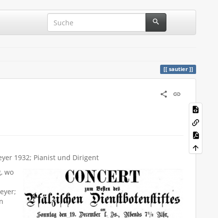
sautier
eyer 1932; Pianist und Dirigent
g, wo
eyer;
in