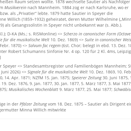
 heißen Raum setzen wollte. 1878 wechselte Sautier als Nachfolger
um
Musikverein
nach Mannheim. 1884 zog er nach Karlsruhe, wo er
bzw. als „Privatier“ lebte. 1879 hatte Sautier in Speyer die
lene Willich (1859–1932) geheiratet, deren Mutter Wilhelmine („Min
) als Gesangssolistin in Speyer nicht unbekannt war (s. Abb.).
 Kl.); D-KA (Ms.; s. RISMonline) <>
Scherzo in canonischer Form (Octav
le für die musikalische Welt
10. Dez. 1869) <>
Suite in canonischer Wei
. Febr. 1870) <>
Salvum fac regem
(6st. Chor; belegt in ebd. 13. Dez. 1
ter Robert Schumanns Sinfonie Nr. 4 op. 120 für 2 Kl. 4ms, Leipzig
]
 Speyer <> Standesamtsregister und Familienbögen Mannheim; S
 Juni 2026) <>
Signale für die musikalische Welt
10. Dez. 1869, 10. Feb
0, 14. Apr. 1871; NZfM 15. Jan. 1875;
Speierer Zeitung
30. Juni 1875, 
 19. Dez. 1876, 9. Jan. 1877, 30. Jan. 1877, 5. März 1877, 3. Mai 1877
1875;
Musikalisches Wochenblatt
9. März 1877, 25. Mai 1877;
Schwäbis
ige in der
Pfälzer Zeitung
vom 18. Dez. 1875 – Sautier als Dirigent e
ermutter Minna Willich mitwirkte