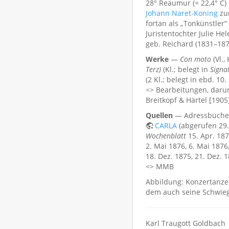
28° Reaumur (= 22,4° C)
Johann Naret-Koning
z
fortan als „Tonkünstler“ 
Juristentochter Julie He
geb. Reichard (1831–1879
Werke
—
Con moto
(Vl.,
Terz)
(Kl.; belegt in
Signa
(2 Kl.; belegt in ebd. 10
<> Bearbeitungen, darun
Breitkopf & Härtel [1905
Quellen
— Adressbücher
CARLA
(abgerufen 29.
Wochenblatt
15. Apr. 187
2. Mai 1876, 6. Mai 1876,
18. Dez. 1875, 21. Dez. 
<> MMB
Abbildung: Konzertanze
dem auch seine Schwieg
Karl Traugott Goldbach