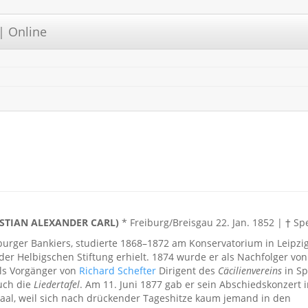
| Online
ISTIAN ALEXANDER CARL)
* Freiburg/Breisgau 22. Jan. 1852 | † Sp
iburger Bankiers, studierte 1868–1872 am Konservatorium in Leipzi
der Helbigschen Stiftung erhielt. 1874 wurde er als Nachfolger von
ls Vorgänger von
Richard Schefter
Dirigent des
Cäcilienvereins
in Sp
auch die
Liedertafel
. Am 11. Juni 1877 gab er sein Abschiedskonzert 
Saal, weil sich nach drückender Tageshitze kaum jemand in den