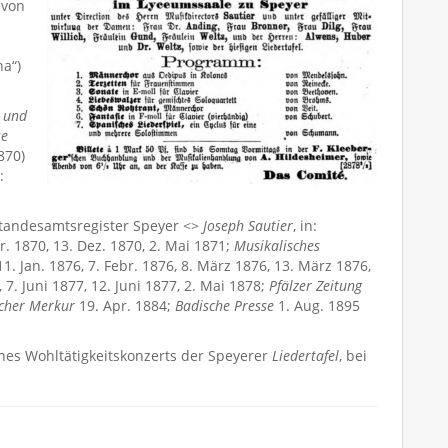
 von
na“)
e und
se
870)
:
tandesamtsregister Speyer <>
Joseph Sautier
, in:
r. 1870, 13. Dez. 1870, 2. Mai 1871;
Musikalisches
11. Jan. 1876, 7. Febr. 1876, 8. März 1876, 13. März 1876,
, 7. Juni 1877, 12. Juni 1877, 2. Mai 1878;
Pfälzer Zeitung
cher Merkur
19. Apr. 1884;
Badische Presse
1. Aug. 1895
ines Wohltätigkeitskonzerts der Speyerer
Liedertafel
, bei