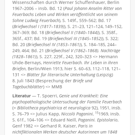
Wissenschaften durch Werner Schuffenhauer, Berlin
1967–2006 – insb. Bd. 12 (
Paul Johann Anselm Ritter von
Feuerbachs Leben und Wirken veröffentlicht von seinem
Sohne Ludwig Feuerbach
), S. 149f., 559–562; Bd. 17
(
Briefwechsel I (1817–1839)
), S. 21–23, 121–124, 149–152,
367–369; Bd. 18 (
Briefwechsel II (1840–1844)
), S. 358f.,
365f., 437; Bd. 19 (
Briefwechsel III (1845–1852)
), S. 322;
Bd. 20 (
Briefwechsel IV (1853–1861)
), S. 184–185, 244–
249, 464; Bd. 21 (
Briefwechsel V (1862–1868). Nachträge
(1828–1861)
), S. 227, 229f., 242, 320–323 <> Hermann
Uhde-Bernays,
Henriette Feuerbach. Ihr Leben in ihren
Briefen
, Berlin/Wien 1913, hier S. 60–63, 112–118, 121–
131 <>
Blätter für literarische Unterhaltung
(Leipzig)
8. Juli 1843 (Besprechung der
Briefe und
Tagebuchblätter
) <> MMB
Literatur
— T. Spoerri,
Genie und Krankheit: Eine
psychopathologische Untersuchung der Familie Feuerbach
(=
Bibliotheca psychiatrica et neurologica
92), 1951, insb.
15
S. 76–79 <> Julius Kapp,
Niccolò Paganini
,
1969, insb.
S. 61f., 104–106 <> Eduard Neill,
Paganini. Epistolario
,
Genf 1982 <> Gerhard R. Kaiser,
Paris in
nichtfiktionalen Werken deutscher Autorinnen um 1848