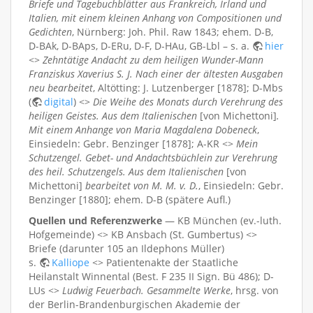
Briefe und Tagebuchblätter aus Frankreich, Irland und
Italien, mit einem kleinen Anhang von Compositionen und
Gedichten
, Nürnberg: Joh. Phil. Raw 1843; ehem. D-B,
D-BAk, D-BAps, D-ERu, D-F, D-HAu, GB-Lbl – s. a.
hier
<>
Zehntätige Andacht zu dem heiligen Wunder-Mann
Franziskus Xaverius S. J. Nach einer der ältesten Ausgaben
neu bearbeitet
, Altötting: J. Lutzenberger [1878]; D-Mbs
(
digital
) <>
Die Weihe des Monats durch Verehrung des
heiligen Geistes. Aus dem Italienischen
[von Michettoni]
.
Mit einem Anhange von Maria Magdalena Dobeneck
,
Einsiedeln: Gebr. Benzinger [1878]; A-KR <>
Mein
Schutzengel. Gebet- und Andachtsbüchlein zur Verehrung
des heil. Schutzengels. Aus dem Italienischen
[von
Michettoni]
bearbeitet von M. M. v. D.
, Einsiedeln: Gebr.
Benzinger [1880]; ehem. D-B (spätere Aufl.)
Quellen und Referenzwerke
— KB München (ev.-luth.
Hofgemeinde) <> KB Ansbach (St. Gumbertus) <>
Briefe (darunter 105 an Ildephons Müller)
s.
Kalliope
<> Patientenakte der Staatliche
Heilanstalt Winnental (Best. F 235 II Sign. Bü 486); D-
LUs <>
Ludwig Feuerbach. Gesammelte Werke
, hrsg. von
der Berlin-Brandenburgischen Akademie der