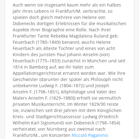
Auch wenn sie insgesamt kaum mehr als ein halbes
Jahr ihres Lebens in Frankfurt/M. verbrachte, so
spielen doch gleich mehrere von Helene von
Dobenecks dortigen Erlebnissen für die musikalischen
Aspekte ihrer Biographie eine Rolle. Nach ihrer
Frankfurter Tante Rebekka Magdalena Ruland geb.
Feuerbach (1780–1849) benannt, wuchs Helene
Feuerbach als älteste Tochter und eines von acht
Kindern des Juristen Paul Johann Anselm (von)
Feuerbach (1775–1833) zunächst in München und seit
1814 in Bamberg auf, wo ihr Vater zum
Appellationsgerichtsrat ernannt worden war. Wie ihre
Geschwister (darunter der später als Philosoph nicht
unbekannte Ludwig F. (1804–1872) und Joseph
Anselm F. (1798–1851), Altphilologe und Vater des
Malers Anselm F. (1829–1880)) erhielt sie vermutlich
privaten Musikunterricht. Im Winter 1829/30 reiste
sie, inzwischen seit drei Jahren mit dem Königlichen
Kreis- und Stadtgerichtsassessor Ludwig (Friedrich
Wilhelm Karl Sigismund) von Dobeneck (1798–1854)
verheiratet, von Nürnberg aus zweimal nach
Frankfurt/M., um Konzerten
Niccolò Paganinis