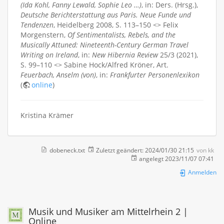
(Ida Kohl, Fanny Lewald, Sophie Leo …)
, in: Ders. (Hrsg.),
Deutsche Berichterstattung aus Paris. Neue Funde und
Tendenzen
, Heidelberg 2008, S. 113–150 <> Felix
Morgenstern,
Of Sentimentalists, Rebels, and the
Musically Attuned: Nineteenth-Century German Travel
Writing on Ireland
, in:
New Hibernia Review
25/3 (2021),
S. 99–110 <> Sabine Hock/Alfred Kröner, Art.
Feuerbach, Anselm (von)
, in:
Frankfurter Personenlexikon
(
online
)
Kristina Krämer
dobeneck.txt
Zuletzt geändert:
2024/01/30 21:15
von
kk
angelegt
2023/11/07 07:41
Anmelden
Musik und Musiker am Mittelrhein 2 |
Online