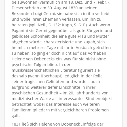
beizuwohnen (vermutlich am 18. Dez. und 7. Febr.).
Dieser schrieb am 30. August 1830 an seinen
Bekannten Luigi Germi, sie habe sich in ihn verliebt
und wolle ihren Ehemann verlassen, um ihn zu
heiraten (vgl. Neill, S. 132; Kapp, S. 61f.). Auch wenn
Paganini sie Germi gegenüber als gute Sängerin und
gebildete Schönheit, die eine gute Frau und Mutter
abgeben würde, charakterisierte und zugab, sich
heimlich mehrere Tage mit ihr in Ansbach getroffen
zu haben, so ging er doch nicht auf das Vorhaben
Helene von Dobenecks ein, was für sie nicht ohne
psychische Folgen blieb. In der
musikwissenschaftlichen Literatur figuriert sie
deshalb (wenn überhaupt) lediglich in der Rolle
seiner tragischen Geliebten und wurde – auch
aufgrund weiterer tiefer Einschnitte in ihrer
psychischen Gesundheit – im 20. Jahrhunderts von
medizinischer Warte als interessantes Studienobjekt
betrachtet, wobei das Interesse auch weiteren
Familienmitgliedern mit vergleichbaren Problemen
galt.
1831 ließ sich Helene von Dobeneck „infolge der