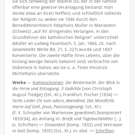
sie sich zeitweilig der Malerei (zu der in der Familie
offenbar eine gewisse Veranlagung bestand; man
denke etwa an ihren Neffen), und schließlich vollends
der Religion zu, wobei sie 1846 durch den
Benediktinermönch Ildephons Müller in Mariastein
(Schweiz) „auf ihr dringendes Verlangen, in den
Grundlehren der katholischen Religion“ unterrichtet
(Müller an Ludwig Feuerbach, 5. Jan. 1866, zit. nach
Gesammelte Werke
Bd. 21, S. 227) wurde und 1847
konvertierte. Die zweite Hälfte ihres Lebens, über die
bislang wenige Details bekannt sind, verbrachte von
Dobeneck in Italien, wo sie u. a. Texte Vincenzo
Michettonis übersetzte.
Werke
—
Kompositionen
:
Die Winternacht. Der Blick in
die Ferne und Entsagung. 3 Gedichte
[von Christoph
August Tiedge] (Sst., Kl.), Frankfurt: Fischer [1834] <>
Sechs Lieder
(
Te solo adoro
,
Abendlied
,
Das Mondlicht
,
Harre auf Gott
,
Jesus
,
Passionsgesang
; Sst., Kl.)
(F. X. Schnyder von Wartensee gewidmet) [komponiert
1833/34], als Anhang in:
Briefe und Tagebuchblätter
[…]
(s. Schriften) <>
Einsamkeit
[komp. 1832] und
Vertrauen
in Gott
[komp. 1835] (Sst., Kl.), in: ebd. <>
Schriften
: