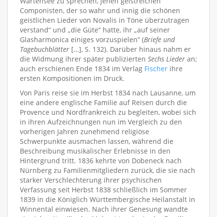
Wartensee zu sprechen, jenen geistreichen
Componisten, der so wahr und innig die schönen
geistlichen Lieder von Novalis in Töne überzutragen
verstand“ und „die Güte“ hatte, ihr „auf seiner
Glasharmonica einiges vorzuspielen“ (
Briefe und
Tagebuchblätter
[…], S. 132). Darüber hinaus nahm er
die Widmung ihrer später publizierten
Sechs Lieder
an;
auch erschienen Ende 1834 im Verlag
Fischer
ihre
ersten Kompositionen im Druck.
Von Paris reise sie im Herbst 1834 nach Lausanne, um
eine andere englische Familie auf Reisen durch die
Provence und Nordfrankreich zu begleiten, wobei sich
in ihren Aufzeichnungen nun im Vergleich zu den
vorherigen Jahren zunehmend religiöse
Schwerpunkte ausmachen lassen, während die
Beschreibung musikalischer Erlebnisse in den
Hintergrund tritt. 1836 kehrte von Dobeneck nach
Nürnberg zu Familienmitgliedern zurück, die sie nach
starker Verschlechterung ihrer psychischen
Verfassung seit Herbst 1838 schließlich im Sommer
1839 in die Königlich Württembergische Heilanstalt in
Winnental einwiesen. Nach ihrer Genesung wandte