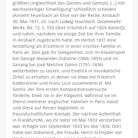
größten Ungleichheit des Geistes und Gemüts, […] mit
wechselseitiger Einwilligung“ schließlich scheiden
(Anselm Feuerbach an Elise von der Recke, Ansbach
30. Mai 1831, zit. nach
Ludwig Feuerbach. Gesammelte
Werke
, Bd. 12, S. 559 [dort irrtümlich auf 1829 datiert])
und nahm, nachdem sie einige Zeit bei ihrer Familie
in Ansbach zugebracht hatte, im Herbst 1831 eine
Anstellung als Erzieherin in einer irischen Familie in
Paris an. Dies gab ihr Gelegenheit, sich im Klavierspiel
bei George Alexander Osborne (1806–1893) und im
Gesang bei José Melchor Gomis (1791–1836)
weiterbilden zu lassen, und Einblick in musikalische
Zirkel zu erhalten, in denen sie etwa mit Friedrich
Kalkbrenner und Franz Liszt zusammentraf. Mit
Gomis, der ihre ersten Kompositionsversuche
förderte, blieb sie in der Folgezeit, während sie im
Dienst mehrerer englischer Familien in Paris stand
und diese auf Reisen begleitete, in
freundschaftlichem Kontakt. Der nächste Aufenthalt
in Frankfurt/M., wo ihr Vater im Mai 1833 verstorben
war, erfolgte von September 1833 bis Mai 1834. Dort
hatte von Dobeneck „die Freude, Herrn Schnyder von