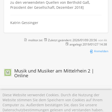
zu den verwendeten Quellen von Berthold Gaß,
Präsident der Gesellschaft, Dezember 2018]
Katrin Gessinger
molitor.txt
Zuletzt geändert:
2026/01/09 20:56
von
kk
angelegt
2019/01/27 14:38
Anmelden
Musik und Musiker am Mittelrhein 2 |
Online
Diese Website verwendet Cookies. Durch die Nutzung der
Website stimmen Sie dem Speichern von Cookies auf Ihrem
Falls nicht anders bezeichnet, ist der Inhalt dieses Wikis unter der folgenden Lizenz
Computer zu. Außerdem bestätigen Sie, dass Sie unsere
veröffentlicht:
CC Attribution-Noncommercial 4.0 International
Datenschutzbestimmungen gelesen und verstanden haben.