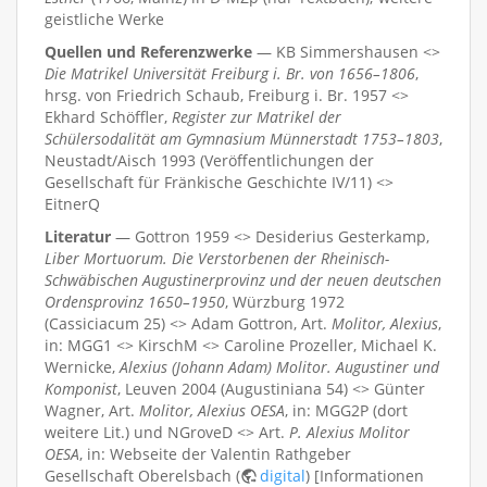
geistliche Werke
Quellen und Referenzwerke
— KB Simmershausen <>
Die Matrikel Universität Freiburg i. Br. von 1656–1806
,
hrsg. von Friedrich Schaub, Freiburg i. Br. 1957 <>
Ekhard Schöffler,
Register zur Matrikel der
Schülersodalität am Gymnasium Münnerstadt 1753–1803
,
Neustadt/Aisch 1993 (Veröffentlichungen der
Gesellschaft für Fränkische Geschichte IV/11) <>
EitnerQ
Literatur
— Gottron 1959 <> Desiderius Gesterkamp,
Liber Mortuorum. Die Verstorbenen der Rheinisch-
Schwäbischen Augustinerprovinz und der neuen deutschen
Ordensprovinz 1650–1950
, Würzburg 1972
(Cassiciacum 25) <> Adam Gottron, Art.
Molitor, Alexius
,
in: MGG1 <> KirschM <> Caroline Prozeller, Michael K.
Wernicke,
Alexius (Johann Adam) Molitor. Augustiner und
Komponist
, Leuven 2004 (Augustiniana 54) <> Günter
Wagner, Art.
Molitor, Alexius OESA
, in: MGG2P (dort
weitere Lit.) und NGroveD <> Art.
P. Alexius Molitor
OESA
, in: Webseite der Valentin Rathgeber
Gesellschaft Oberelsbach (
digital
) [Informationen