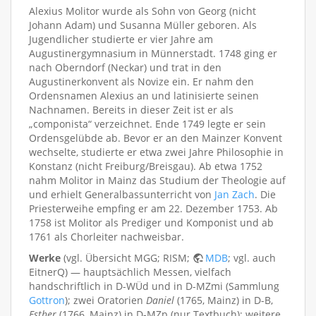
Alexius Molitor wurde als Sohn von Georg (nicht
Johann Adam) und Susanna Müller geboren. Als
Jugendlicher studierte er vier Jahre am
Augustinergymnasium in Münnerstadt. 1748 ging er
nach Oberndorf (Neckar) und trat in den
Augustinerkonvent als Novize ein. Er nahm den
Ordensnamen Alexius an und latinisierte seinen
Nachnamen. Bereits in dieser Zeit ist er als
„componista“ verzeichnet. Ende 1749 legte er sein
Ordensgelübde ab. Bevor er an den Mainzer Konvent
wechselte, studierte er etwa zwei Jahre Philosophie in
Konstanz (nicht Freiburg/Breisgau). Ab etwa 1752
nahm Molitor in Mainz das Studium der Theologie auf
und erhielt Generalbassunterricht von
Jan Zach
. Die
Priesterweihe empfing er am 22. Dezember 1753. Ab
1758 ist Molitor als Prediger und Komponist und ab
1761 als Chorleiter nachweisbar.
Werke
(vgl. Übersicht MGG; RISM;
MDB
; vgl. auch
EitnerQ) — hauptsächlich Messen, vielfach
handschriftlich in D-WÜd und in D-MZmi (Sammlung
Gottron
); zwei Oratorien
Daniel
(1765, Mainz) in D-B,
Esther
(1766, Mainz) in D-MZp (nur Textbuch); weitere