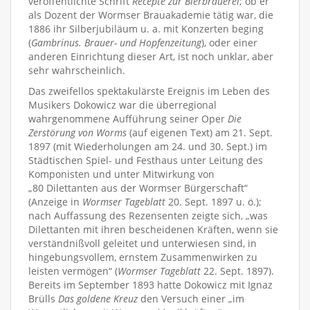
veröffentlichte Schrift
Recepte zur Bierbrauerei
; ob er
als Dozent der Wormser Brauakademie tätig war, die
1886 ihr Silberjubiläum u. a. mit Konzerten beging
(
Gambrinus. Brauer- und Hopfenzeitung
), oder einer
anderen Einrichtung dieser Art, ist noch unklar, aber
sehr wahrscheinlich.
Das zweifellos spektakulärste Ereignis im Leben des
Musikers Dokowicz war die überregional
wahrgenommene Aufführung seiner Oper
Die
Zerstörung von Worms
(auf eigenen Text) am 21. Sept.
1897 (mit Wiederholungen am 24. und 30. Sept.) im
Städtischen Spiel- und Festhaus unter Leitung des
Komponisten und unter Mitwirkung von
„80 Dilettanten aus der Wormser Bürgerschaft“
(Anzeige in
Wormser Tageblatt
20. Sept. 1897 u. ö.);
nach Auffassung des Rezensenten zeigte sich, „was
Dilettanten mit ihren bescheidenen Kräften, wenn sie
verständnißvoll geleitet und unterwiesen sind, in
hingebungsvollem, ernstem Zusammenwirken zu
leisten vermögen“ (
Wormser Tageblatt
22. Sept. 1897).
Bereits im September 1893 hatte Dokowicz mit Ignaz
Brülls
Das goldene Kreuz
den Versuch einer „im