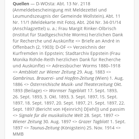
Quellen
— D-WOsta: Abt. 13 Nr. 2118
(Anmeldebescheinigung mit Meldezettel und
Leumundszeugnis der Gemeinde Wollstein), Abt. 11
Nr. 11/1 (Meldekarte mit Foto), Abt. 204 Nr. 34-01/14
(Anschlagzettel) u. a.; Frau Margit Rinker-Olbrisch
(Institut für Stadtgeschichte Worms) herzlichen Dank
für Recherche und Auskünfte <> Briefe an André in
Offenbach (2, 1903); D-OF <> Verzeichnis der
Kurfremden in Eppstein; Stadtarchiv Eppstein (Frau
Monika Rohde-Reith herzlichen Dank für Recherche
und Auskünfte) <> Adressbücher Worms 1880–1918
<>
Amtsblatt zur Wiener Zeitung
29. Aug. 1883 <>
Gambrinus. Brauerei- und Hopfen-Zeitung
(Wien) 1. Aug.
1886 <>
Österreichische Musik- und Theaterzeitung
Okt.
1893 (Beilage) <>
Wormser Tageblatt
17. Sept. 1893,
26. Sept. 1893, 3. Okt. 1893, 3. Sept. 1897, 15. Sept.
1897, 18. Sept. 1897, 20. Sept. 1897, 21. Sept. 1897, 22.
Sept. 1897 (Bericht von H[einrich] D[iehl]) und passim
<>
Signale für die musikalische Welt
28. Sept. 1897 <>
Wiener Zeitung
30. Aug. 1897 <>
Grazer Tagblatt
1. Sept.
1897 <>
Taunus-Zeitung
(Königstein) 25. Nov. 1914 <>
MMB