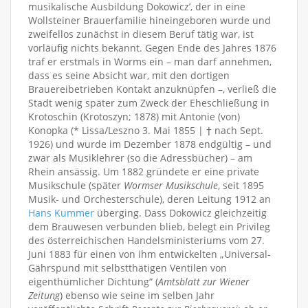
musikalische Ausbildung Dokowicz’, der in eine
Wollsteiner Brauerfamilie hineingeboren wurde und
zweifellos zunächst in diesem Beruf tätig war, ist
vorläufig nichts bekannt. Gegen Ende des Jahres 1876
traf er erstmals in Worms ein – man darf annehmen,
dass es seine Absicht war, mit den dortigen
Brauereibetrieben Kontakt anzuknüpfen –, verließ die
Stadt wenig später zum Zweck der Eheschließung in
Krotoschin (Krotoszyn; 1878) mit Antonie (von)
Konopka (* Lissa/Leszno 3. Mai 1855 | † nach Sept.
1926) und wurde im Dezember 1878 endgültig – und
zwar als Musiklehrer (so die Adressbücher) – am
Rhein ansässig. Um 1882 gründete er eine private
Musikschule (später
Wormser Musikschule
, seit 1895
Musik- und Orchesterschule), deren Leitung 1912 an
Hans Kummer
überging. Dass Dokowicz gleichzeitig
dem Brauwesen verbunden blieb, belegt ein Privileg
des österreichischen Handelsministeriums vom 27.
Juni 1883 für einen von ihm entwickelten „Universal-
Gährspund mit selbstthätigen Ventilen von
eigenthümlicher Dichtung“ (
Amtsblatt zur Wiener
Zeitung
) ebenso wie seine im selben Jahr