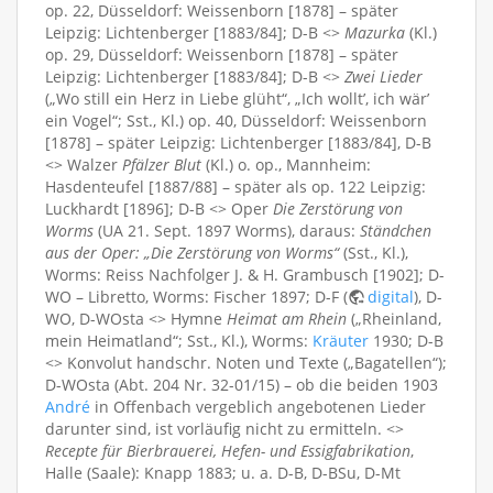
op. 22, Düsseldorf: Weissenborn [1878] – später
Leipzig: Lichtenberger [1883/84]; D-B <>
Mazurka
(Kl.)
op. 29, Düsseldorf: Weissenborn [1878] – später
Leipzig: Lichtenberger [1883/84]; D-B <>
Zwei Lieder
(„Wo still ein Herz in Liebe glüht“, „Ich wollt’, ich wär’
ein Vogel“; Sst., Kl.) op. 40, Düsseldorf: Weissenborn
[1878] – später Leipzig: Lichtenberger [1883/84], D-B
<> Walzer
Pfälzer Blut
(Kl.) o. op., Mannheim:
Hasdenteufel [1887/88] – später als op. 122 Leipzig:
Luckhardt [1896]; D-B <> Oper
Die Zerstörung von
Worms
(UA 21. Sept. 1897 Worms), daraus:
Ständchen
aus der Oper: „Die Zerstörung von Worms“
(Sst., Kl.),
Worms: Reiss Nachfolger J. & H. Grambusch [1902]; D-
WO – Libretto, Worms: Fischer 1897; D-F (
digital
), D-
WO, D-WOsta <> Hymne
Heimat am Rhein
(„Rheinland,
mein Heimatland“; Sst., Kl.), Worms:
Kräuter
1930; D-B
<> Konvolut handschr. Noten und Texte („Bagatellen“);
D-WOsta (Abt. 204 Nr. 32-01/15) – ob die beiden 1903
André
in Offenbach vergeblich angebotenen Lieder
darunter sind, ist vorläufig nicht zu ermitteln. <>
Recepte für Bierbrauerei, Hefen- und Essigfabrikation
,
Halle (Saale): Knapp 1883; u. a. D-B, D-BSu, D-Mt