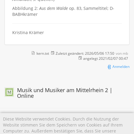
Abbildung 2:
Aus dem Walde
op. 83, Sammeltitel; D-
BABHkrämer
Kristina Krämer
kern.txt
Zuletzt geändert:
2026/05/06 17:50
von
mb
angelegt
2021/02/07 00:47
Anmelden
Musik und Musiker am Mittelrhein 2 |
Online
Diese Website verwendet Cookies. Durch die Nutzung der
Website stimmen Sie dem Speichern von Cookies auf Ihrem
Falls nicht anders bezeichnet, ist der Inhalt dieses Wikis unter der folgenden Lizenz
Computer zu. Außerdem bestätigen Sie, dass Sie unsere
veröffentlicht: