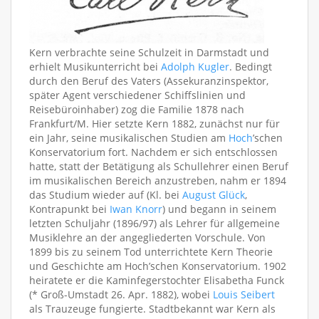
Kern verbrachte seine Schulzeit in Darmstadt und
erhielt Musikunterricht bei
Adolph Kugler
. Bedingt
durch den Beruf des Vaters (Assekuranzinspektor,
später Agent verschiedener Schiffslinien und
Reisebüroinhaber) zog die Familie 1878 nach
Frankfurt/M. Hier setzte Kern 1882, zunächst nur für
ein Jahr, seine musikalischen Studien am
Hoch
’schen
Konservatorium fort. Nachdem er sich entschlossen
hatte, statt der Betätigung als Schullehrer einen Beruf
im musikalischen Bereich anzustreben, nahm er 1894
das Studium wieder auf (Kl. bei
August Glück
,
Kontrapunkt bei
Iwan Knorr
) und begann in seinem
letzten Schuljahr (1896/97) als Lehrer für allgemeine
Musiklehre an der angegliederten Vorschule. Von
1899 bis zu seinem Tod unterrichtete Kern Theorie
und Geschichte am Hoch’schen Konservatorium. 1902
heiratete er die Kaminfegerstochter Elisabetha Funck
(* Groß-Umstadt 26. Apr. 1882), wobei
Louis Seibert
als Trauzeuge fungierte. Stadtbekannt war Kern als