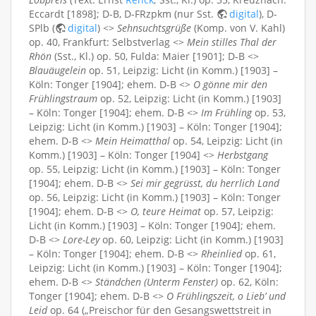
Eccardt [1898]; D-B, D-FRzpkm (nur Sst.
digital
), D-
SPlb (
digital
) <>
Sehnsuchtsgrüße
(Komp. von V. Kahl)
op. 40, Frankfurt: Selbstverlag <>
Mein stilles Thal der
Rhön
(Sst., Kl.) op. 50, Fulda: Maier [1901]; D-B <>
Blauäugelein
op. 51, Leipzig: Licht (in Komm.) [1903] –
Köln: Tonger [1904]; ehem. D-B <>
O gönne mir den
Frühlingstraum
op. 52, Leipzig: Licht (in Komm.) [1903]
– Köln: Tonger [1904]; ehem. D-B <>
Im Frühling
op. 53,
Leipzig: Licht (in Komm.) [1903] – Köln: Tonger [1904];
ehem. D-B <>
Mein Heimatthal
op. 54, Leipzig: Licht (in
Komm.) [1903] – Köln: Tonger [1904] <>
Herbstgang
op. 55, Leipzig: Licht (in Komm.) [1903] – Köln: Tonger
[1904]; ehem. D-B <>
Sei mir gegrüsst, du herrlich Land
op. 56, Leipzig: Licht (in Komm.) [1903] – Köln: Tonger
[1904]; ehem. D-B <>
O, teure Heimat
op. 57, Leipzig:
Licht (in Komm.) [1903] – Köln: Tonger [1904]; ehem.
D-B <>
Lore-Ley
op. 60, Leipzig: Licht (in Komm.) [1903]
– Köln: Tonger [1904]; ehem. D-B <>
Rheinlied
op. 61,
Leipzig: Licht (in Komm.) [1903] – Köln: Tonger [1904];
ehem. D-B <>
Ständchen (Unterm Fenster)
op. 62, Köln:
Tonger [1904]; ehem. D-B <>
O Frühlingszeit, o Lieb’ und
Leid
op. 64 („Preischor für den Gesangswettstreit in