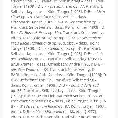
Erwachen
op. 76, Frankfurt: Selbstverlag – dass., Köln:
Tonger [1908]; D-B <>
Die Spinnerin
op. 77, Frankfurt:
Selbstverlag – dass., Köln: Tonger [1908]; D-B <>
Mein
Liesel
op. 78, Frankfurt: Selbstverlag – dass.,
Offenbach: André [1905]; D-B <>
Sonntag ist’s!
op. 79,
Frankfurt: Selbstverlag – dass. Köln: Tonger [1908]; D-
B <>
Zu Hassia’s Preis
op. 80a, Frankfurt: Selbstverlag;
ehem. D-DS (Widmungsexemplar) <>
Zu Germaniens
Preis (Mein Heimatland)
op. 80b, ebd. – dass., Köln:
Tonger [1908]; D-B <>
Soldatentod
op. 81, Frankfurt:
Selbstverlag – dass., Köln: Tonger [1908]; D-B <>
Lob
des Frühlings
op. 82, Frankfurt: Selbstverlag 1905; D-
BABHkrämer – dass., Offenbach: André [1905]; D-B <>
Aus dem Walde
op. 83, Frankfurt: Selbstverlag; D-
BABHkrämer (s. Abb. 2) – dass., Köln: Tonger [1908]; D-
B <>
Waldeinsam
op. 84, Frankfurt: Selbstverlag –
dass., Köln: Tonger [1908]; D-B <>
König Adolfs Tod
op. 85, Frankfurt: Selbstverlag – dass., Köln: Tonger
[1908]; D-B <> „Mein Lieb hat mich verlassen“ op. 86,
Frankfurt: Selbstverlag – dass., Köln: Tonger [1906]; D-
B <>
Wiedersehen am Rhein
op. 87, Köln: Tonger [1907];
ehem. D-B <>
Mein Mütterlein
op. 88, ebd. [1907];
ehem. D-B <> „Schlehenblüt’ und wilde Rose“ op. 89,