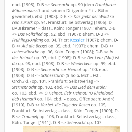
ebd. [1908]; D-B <>
Sehnsucht
op. 90 (dem
Frankfurter
Männerquarett
und seinem Dirigenten Fritz Böhm
gewidmet), ebd. [1908]; D-B <>
Das giebt der Wald so
rein zurück
op. 91, Frankfurt: Selbstverlag [1906]; D-
BABHkrämer – dass., Köln: Tonger [1907]; ehem. D-B
<>
Das Volkslied
op. 92, ebd. [1907]; ehem. D-B <>
Frühlings-Anfang
op. 94, Trier:
Kessler
[1907]; ehem. D-
B <>
Auf die Berge!
op. 95, ebd. [1907]; ehem. D-B <>
Liebeswünsche
op. 96, Köln: Tonger [1908]; D-B <>
In
der Heimat
op. 97, ebd. [1908]; D-B <>
Der Lenz (Mai) ist
da
op. 98, ebd. [1908]; D-B <>
Wiederkehr
op. 99, ebd.
[1908]; D-B <>
Sehnsucht zur Heimat
op. 100, ebd.
[1908]; D-B <>
Schneesturm
(S-Solo, Mch., Fst.,
Orch./Kl.) op. 101, Frankfurt: Selbstverlag <>
Sternennacht
op. 102, ebd. <>
Das Lied dem Main!
op. 103, ebd. <>
O Heimat, lieb’ Heimat! (O Rheinland,
lieb Heimat!)
op. 104, ebd. – dass., Offenbach: André
[1910]; D-B <>
Vorbei, die Tage der Rosen
op. 105,
Frankfurt: Selbstverlag – dass., Köln: Tonger [1909]; D-
B <>
Traumelf
op. 106, Frankfurt: Selbstverlag – dass.,
Köln: Tonger [1911]; D-B <>
Sehnsucht
op. 107,