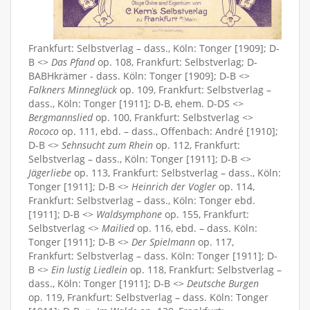
Frankfurt: Selbstverlag – dass., Köln: Tonger [1909]; D-
B <>
Das Pfand
op. 108, Frankfurt: Selbstverlag; D-
BABHkrämer - dass. Köln: Tonger [1909]; D-B <>
Falkners Minneglück
op. 109, Frankfurt: Selbstverlag –
dass., Köln: Tonger [1911]; D-B, ehem. D-DS <>
Bergmannslied
op. 100, Frankfurt: Selbstverlag <>
Rococo
op. 111, ebd. – dass., Offenbach: André [1910];
D-B <>
Sehnsucht zum Rhein
op. 112, Frankfurt:
Selbstverlag – dass., Köln: Tonger [1911]; D-B <>
Jägerliebe
op. 113, Frankfurt: Selbstverlag – dass., Köln:
Tonger [1911]; D-B <>
Heinrich der Vogler
op. 114,
Frankfurt: Selbstverlag – dass., Köln: Tonger ebd.
[1911]; D-B <>
Waldsymphone
op. 155, Frankfurt:
Selbstverlag <>
Mailied
op. 116, ebd. – dass. Köln:
Tonger [1911]; D-B <>
Der Spielmann
op. 117,
Frankfurt: Selbstverlag – dass. Köln: Tonger [1911]; D-
B <>
Ein lustig Liedlein
op. 118, Frankfurt: Selbstverlag –
dass., Köln: Tonger [1911]; D-B <>
Deutsche Burgen
op. 119, Frankfurt: Selbstverlag – dass. Köln: Tonger