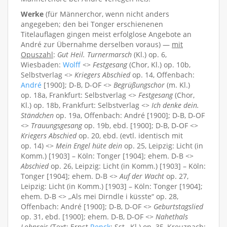
Werke
(für Männerchor, wenn nicht anders
angegeben; den bei Tonger erschienenen
Titelauflagen gingen meist erfolglose Angebote an
André zur Übernahme derselben voraus) —
mit
Opuszahl
:
Gut Heil. Turnermarsch
(Kl.) op. 6,
Wiesbaden:
Wolff
<>
Festgesang
(Chor, Kl.) op. 10b,
Selbstverlag <>
Kriegers Abschied
op. 14, Offenbach:
André
[1900]; D-B, D-OF <>
Begrüßungschor
(m. Kl.)
op. 18a, Frankfurt: Selbstverlag <>
Festgesang
(Chor,
Kl.) op. 18b, Frankfurt: Selbstverlag <>
Ich denke dein.
Ständchen
op. 19a, Offenbach: André [1900]; D-B, D-OF
<>
Trauungsgesang
op. 19b, ebd. [1900]; D-B, D-OF <>
Kriegers Abschied
op. 20, ebd. (evtl. identisch mit
op. 14) <>
Mein Engel hüte dein
op. 25, Leipzig: Licht (in
Komm.) [1903] – Köln: Tonger [1904]; ehem. D-B <>
Abschied
op. 26, Leipzig: Licht (in Komm.) [1903] – Köln:
Tonger [1904]; ehem. D-B <>
Auf der Wacht
op. 27,
Leipzig: Licht (in Komm.) [1903] – Köln: Tonger [1904];
ehem. D-B <> „Als mei Dirndle i küsste“ op. 28,
Offenbach: André [1900]; D-B, D-OF <>
Geburtstagslied
op. 31, ebd. [1900]; ehem. D-B, D-OF <>
Nahethals
Lobpreis
(Text: Ernst
Renck
; Sst., Kl.) op. 35, Kreuznach: