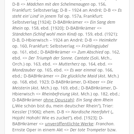
D-B <>
Mädchen mit den Schelmenaugen
op. 156,
Frankfurt: Selbstverlag; D-B – 1924 an André; D-B <>
Es
steht ein’ Lind’ in jenem Tal
op. 157a, Frankfurt:
Selbstverlag [1924]; D-BABHkrämer <>
Ein Sang dem
Rhein
op. 158, ebd. [1920]; D-BABHkrämer <>
Ständchen (Schlaf wohl mein Kind)
op. 159, ebd. (1921);
D-B, D-Hbierwisch – 1924 an André; D-B <>
Heimkehr
op. 160, Frankfurt: Selbstverlag <>
Frühlingsjubel
op. 161, ebd.; D-BABHkrämer <>
Zum Abschied
op. 162,
ebd. <>
Der Triumph der Sonne. Cantate
(Soli, Mch.,
Orch.) op. 163, ebd. <>
Mutterherz
op. 164, ebd. <>
Mondzauber
op. 165, ebd. <>
Es war einmal
op. 166,
ebd.; D-BABHkrämer <>
Die glückliche Maid
(4st. Mch.)
op. 168, ebd. 1923; D-BABHkrämer, D-Kbeer <>
Die
Meisterin
(4st. Mch.) op. 169, ebd.; D-BABHkrämer, D-
Hbierwisch <>
Rheinbefreiung
(4st. Mch.) op. 182, ebd.;
D-BABHkrämer
ohne Opuszahl
:
Ein Sang dem Rhein
(„Wie schön bist du, mein deutscher Rhein“), Trier:
Kessler [1906]; ehem. D-B <>
Nordische Heerfahrt
(„
Hojoh! Hohoh! Wie es zucket“), ebd. [1923]; D-
BABHkrämer <>
unveröffentlichte Werke
:
Franchon
.
Ernste Oper in einem Akt <>
Der tote Trompeter
bzw.