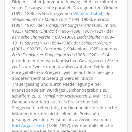
Dirigent – über Jahrzehnte hinweg leitete er mitunter
sechs Gesangvereine parallel. Dazu gehörten:
Orania
(1892–1896 als Nachfolger von
Wilhelm Göbel
), der
Winkelmann’sche Männerchor
(1893–1908),
Preciosa
(1894–1897), der
Frankfurter Sängerkranz
(1895–mind.
1923),
Männer-Eintracht
(1895–1898, 1907–1921), der
Kern’sche Chorverein
(1897–1900),
Liederblüthe
(1898–
1911),
Sängergruss
(1898–1908), der
Schubert-Verein
(1901–1902/03),
Concordia
(1904–mind. 1925) und das
Erste Frankfurter Doppelquartett
(1905–1920). 1914
gründete er den Vaterländischen Gesangverein
Ehren-
Feld
„zum Zwecke, den draußen auf dem Felde der
Ehre gefallenen Kriegern, welche auf dem hiesigen
Soldatenfriedhof beerdigt werden, durch
Trauergesang und durch Niederlegung einer
Kranzspende ein würdiges Leichenbegräbnis zu
schaffen“ (s. u.
Frankfurter Nachrichten
2. Mai 1916).
Daneben war Kern auch als Preisrichter bei
Sängerwettstreiten tätig und komponierte zahlreiche
Männerchöre, die nicht selten als Preischöre
gesungen wurden. Er ist nicht zu verwechseln mit
Karl August Kern
(1836–1897), der ebenfalls etliche
Männerchöre bei André verlegen ließ.