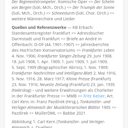
Der Regimentstrompeter
. Komische Oper <>
Der Schelm
von Bergen
(Soli, Mch., Orch.) <>
Der Triumph der Sonne
(Soli, Mch., Orch.) <>
Schneesturm
(Soli, Chor, Orch.) <>
weitere Männerchöre und Lieder
Quellen und Referenzwerke
— KB Erbach;
Standesamtsregister Frankfurt <> Adressbücher
Darmstadt und Frankfurt <> Briefe an André in
Offenbach; D-OF (44, 1901–1907) <> Jahresberichte
des Hoch’schen Konservatoriums <>
Frankfurter Leben
4. Nov. 1906;
Frankfurter Sänger-Zeitung
29. Juni 1908,
18. Juli 1908, 1. Apr. 1909, 1. Juni 1909, 1. Juli 1909,
5. Sept. 1909 (Biographischer Abriss), 1. Nov. 1909;
Frankfurter Nachrichten und Intelligenz-Blatt
2. Mai 1916,
5. Nov. 1916, 28. März 1917;
Kleine Presse
(Frankfurt)
23. Nov. 1916;
Neueste Zeitung
(Frankfurt) 23. Jan. 1935
(Nekrolog) – und weitere Erwähnungen als Chorleiter
in der Frankfurter Presse <> MMB <>
Fritz Keiser
, Art.
Carl Kern
, in: Franz Pazdírek (Hrsg.),
Tonkünstler- und
Verleger-Almanach der Musikliterarischen Blätter
1905 <>
Pazdírek <> MüllerDML <> Babbe 2021
Abbildung 1: Carl Kern (
Tonkünstler- und Verleger-
Almanach
, s. Quellen)