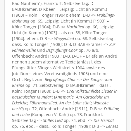
Bad Nauheim“), Frankfurt: Selbstverlag; D-
BABHkrämer, D-Kbeer – Leipzig: Licht (in Komm.)
[1903] – Köln: Tonger [1904]; ehem. D-B <>
Frühlings-
Mahnung
op. 65, Leipzig: Licht (in Komm.) [1903] –
Köln: Tonger [1904]; D-B <>
Nachtlied
op. 66, Leipzig:
Licht (in Komm.) [1903] – als op. 58, Köln: Tonger
[1904]; ehem. D-B <>
Wiegenlied
op. 68, Selbstverlag –
dass. Köln: Tonger [1908]; D-B, D-BABHkrämer <>
Zur
Fahnenweihe
und
Begrüßungs-Chor
op. 70 a/b,
Offenbach: André [1903]; D-B, D-OF – Briefe an André
nennen zudem alternative Texte (anlässl. des
Pfungstätter Sänger-Wettstreits 1904 sowie des
Jubiläums eines Vereinsmitglieds 1905) und eine
Orch.-Begl. zum
Begrüßungs-Chor
<>
Der Sänger vom
Rheine
op. 71, Selbstverlag; D-BABHkrämer – dass.,
Köln: Tonger [1908]; D-B <>
Drei volkstümliche Lieder in
nassauischer Mundart
(
Ann’marie. Am Gardedohr im
Eckelche
;
Fährmannslied. An der Lahn stiht
;
Waasste
noch?
) op. 72, Offenbach: André [1911]; D-B <>
Frühling
und Liebe
(Komp. von V. Kahl) op. 73, Frankfurt:
Selbstverlag <>
Stilles Lied
op. 74, ebd. <>
Die Heimat
op. 75, ebd. – dass., Köln: Tonger [1908]; D-B <>
Lenzes