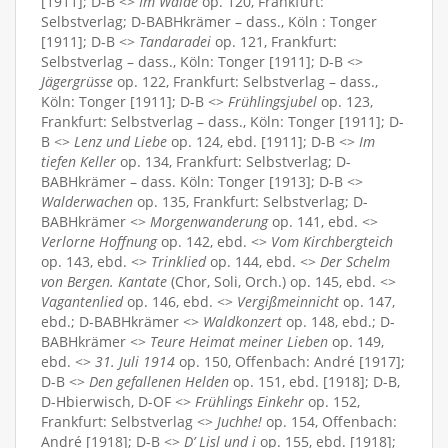
[1911]; D-B <>
Im Walde
op. 120, Frankfurt:
Selbstverlag; D-BABHkrämer – dass., Köln : Tonger
[1911]; D-B <>
Tandaradei
op. 121, Frankfurt:
Selbstverlag – dass., Köln: Tonger [1911]; D-B <>
Jägergrüsse
op. 122, Frankfurt: Selbstverlag – dass.,
Köln: Tonger [1911]; D-B <>
Frühlingsjubel
op. 123,
Frankfurt: Selbstverlag – dass., Köln: Tonger [1911]; D-
B <>
Lenz und Liebe
op. 124, ebd. [1911]; D-B <>
Im
tiefen Keller
op. 134, Frankfurt: Selbstverlag; D-
BABHkrämer – dass. Köln: Tonger [1913]; D-B <>
Walderwachen
op. 135, Frankfurt: Selbstverlag; D-
BABHkrämer <>
Morgenwanderung
op. 141, ebd. <>
Verlorne Hoffnung
op. 142, ebd. <>
Vom Kirchbergteich
op. 143, ebd. <>
Trinklied
op. 144, ebd. <>
Der Schelm
von Bergen. Kantate
(Chor, Soli, Orch.) op. 145, ebd. <>
Vagantenlied
op. 146, ebd. <>
Vergißmeinnicht
op. 147,
ebd.; D-BABHkrämer <>
Waldkonzert
op. 148, ebd.; D-
BABHkrämer <>
Teure Heimat meiner Lieben
op. 149,
ebd. <>
31. Juli 1914
op. 150, Offenbach: André [1917];
D-B <>
Den gefallenen Helden
op. 151, ebd. [1918]; D-B,
D-Hbierwisch, D-OF <>
Frühlings Einkehr
op. 152,
Frankfurt: Selbstverlag <>
Juchhe!
op. 154, Offenbach:
André [1918]; D-B <>
D’ Lisl und i
op. 155, ebd. [1918];