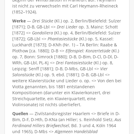
ist nicht zu verwechseln mit Carl Heymann-Rheineck
(1852–1924).
Werke
—
Drei Stücke
(Kl.) op. 2, Berlin/Bielefeld: Sulzer
[1871]; D-B, GB-Lbl <>
Drei Lieder
op. 3, Mainz: Schott
[1872] <>
Gondoliera
(Kl.) op. 4, Berlin/Bielefeld: Sulzer
[1872]; GB-Lbl <>
Phantasiestücke
(Kl.) op. 5, Kassel:
Luckhardt [1873]; D-KNh (Nr. 1) – TA Berlin: Raabe &
Plothow [ca. 1880]; D-B <>
Elfenspiel: Konzertetüde
(Kl.)
op. 7, Bonn: Simrock [1880]; D-B, D-Bim, D-Cl, D-Dl, D-
WRh, GB-Lbl, PL-Kj <>
Drei Fantasiestücke
(Kl.) op. 8,
Leipzig: Senff [1881]; D-B, D-Mbs, GB-Lbl <>
Vier
Salonstücke
(Kl.) op. 9, ebd. [1881]; D-B, GB-Lbl <>
weitere Klavierstücke und Lieder o. op. <> Von den bei
Viotta genannten, bis 1881 entstandenen
Kompositionen (darunter ein Klavierkonzert, drei
Streichquartette, ein Klavierquartett, eine
Violinsonate) ist nichts überliefert.
Quellen
— Zivilstandsregister Haarlem <> Briefe in D-
Bim, D-F, D-Hth, D-KNa (an Hiller; s. Reinhold Sietz,
Aus
Ferdinand Hillers Briefwechsel
, Bd. 3 und 4, Köln 1964
und 1965), D-Mbs <>
Algemeen Handelsblad