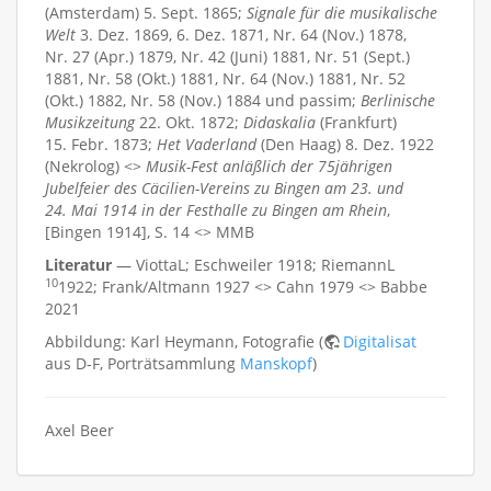
(Amsterdam) 5. Sept. 1865;
Signale für die musikalische
Welt
3. Dez. 1869, 6. Dez. 1871, Nr. 64 (Nov.) 1878,
Nr. 27 (Apr.) 1879, Nr. 42 (Juni) 1881, Nr. 51 (Sept.)
1881, Nr. 58 (Okt.) 1881, Nr. 64 (Nov.) 1881, Nr. 52
(Okt.) 1882, Nr. 58 (Nov.) 1884 und passim;
Berlinische
Musikzeitung
22. Okt. 1872;
Didaskalia
(Frankfurt)
15. Febr. 1873;
Het Vaderland
(Den Haag) 8. Dez. 1922
(Nekrolog) <>
Musik-Fest anläßlich der 75jährigen
Jubelfeier des Cäcilien-Vereins zu Bingen am 23. und
24. Mai 1914 in der Festhalle zu Bingen am Rhein
,
[Bingen 1914], S. 14 <> MMB
Literatur
— ViottaL; Eschweiler 1918; RiemannL
10
1922; Frank/Altmann 1927 <> Cahn 1979 <> Babbe
2021
Abbildung: Karl Heymann, Fotografie (
Digitalisat
aus D-F, Porträtsammlung
Manskopf
)
Axel Beer