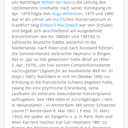
(als Nachfolger
Willem de Haans
) die Leitung des
Cäcilienvereins
innehatte; nach seiner Kündigung im
Apr. 1879 folgte ihm
Hugo Willemsen
. 1879 und 1880
war er als Lehrer am
Hoch
’schen Konservatorium in
Frankfurt tätig (
Edward MacDowell
war sein Schüler)
und begab sich anschließend auf ausgedehnte
Konzertreisen, die ihn 1880/81 und 1881/82 in
zahlreiche deutsche Städte, weiterhin in die
Niederlande, nach Polen und nach Russland führten.
Die Sommermonate verbrachte Heymann in Bingen,
das er „gar zu lieb gewonnen“ hatte (Brief an Hiller
5. Apr. 1879), „um hier seinem Compositionstalente
nachzugehen“ (
Signale für die musikalische Welt
Nr. 51
(Sept.) 1881). Nachdem er sich im Oktober 1882 zur
Erholung in die französische Schweiz begeben hatte,
zwang ihn eine psychische Erkrankung, seine
Laufbahn als vielerorts bewunderter Konzertpianist
aufzugeben. Seit 1884 lebte er zurückgezogen – teils
in Heilanstalten – in Amsterdam. Mit seiner Schwester
Louise (* Amsterdam 8. Mai 1861 | † ebd. 10. März
1942), die später als Sängerin u. a. in Paris, Rom und
Wien Karriere machte, trat Carl Heymann 1881 zu
Beginn der Wintersaison in Frankfurt auf. Heymann