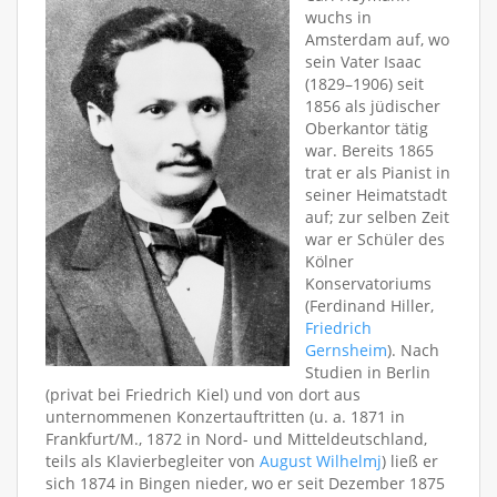
wuchs in
Amsterdam auf, wo
sein Vater Isaac
(1829–1906) seit
1856 als jüdischer
Oberkantor tätig
war. Bereits 1865
trat er als Pianist in
seiner Heimatstadt
auf; zur selben Zeit
war er Schüler des
Kölner
Konservatoriums
(Ferdinand Hiller,
Friedrich
Gernsheim
). Nach
Studien in Berlin
(privat bei Friedrich Kiel) und von dort aus
unternommenen Konzertauftritten (u. a. 1871 in
Frankfurt/M., 1872 in Nord- und Mitteldeutschland,
teils als Klavierbegleiter von
August Wilhelmj
) ließ er
sich 1874 in Bingen nieder, wo er seit Dezember 1875