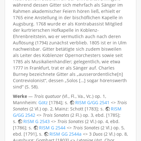
während dessen Gitter sich mehrfach als Sänger im
Rahmen akademischer Feiern hören ließ, erhielt er
1765 eine Anstellung in der bischöflichen Kapelle in
Augsburg. 1768 wurde er als Kontrabassist Mitglied
der kurtrierschen Hofkapelle in Koblenz-
Ehrenbreitstein, wo er vermutlich auch nach deren
Auflösung (1794) zunächst verblieb. 1805 ist er in Ulm
nachweisbar. Gitter betätigte sich zudem bisweilen
als Leiter des Koblenzer Opernorchesters sowie seit
1785 als Musikalienhändler; gelegentlich, wie etwa
1777 in Frankfurt, trat er als Sänger auf. Charles
Burney bezeichnete Gitter als „ausserordentliche[n]
Contreviolonist“, dessen „Solos […] sogar hörenswerth
sind“ (S. 58).
Werke
—
Trois quatuor
(Vl., Fl., Va., Vc.) op. 1,
Mannheim:
Götz
[1784]; s.
RISM G/GG 2541
<>
Trois
Sonates
(2 Vl.) op. 2, Mainz: Schott [1783]; s.
RISM
G/GG 2542
<>
Trois Sonates
(2 Fl.) op. 3, ebd. [1785];
s.
RISM G 2543
<>
Trois Sonates
(2 Vl.) op. 4, ebd.
[1786]; s.
RISM G 2544
<>
Trois Sonates
(2 Vl.) op. 5,
ebd. [1791], s.
RISM GG 2544a
<> 3
Duos
(2 Vl.) op. 8,
Augsburg: Gombart [1803] <>
Lytaniae
(4st. Chor,