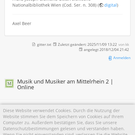
Nationalbibliothek Wien (Cod. Ser. n. 308) (
digital
)
Axel Beer
gitter.txt
Zuletzt geändert:
2025/11/09 13:22
von
kk
angelegt
2018/12/04 21:42
Anmelden
Musik und Musiker am Mittelrhein 2 |
Online
Diese Website verwendet Cookies. Durch die Nutzung der
Website stimmen Sie dem Speichern von Cookies auf Ihrem
Falls nicht anders bezeichnet, ist der Inhalt dieses Wikis unter der folgenden Lizenz
Computer zu. Außerdem bestätigen Sie, dass Sie unsere
veröffentlicht:
CC Attribution-Noncommercial 4.0 International
Datenschutzbestimmungen gelesen und verstanden haben.
Wenn Sie nicht einverstanden sind, verlassen Sie die Website.