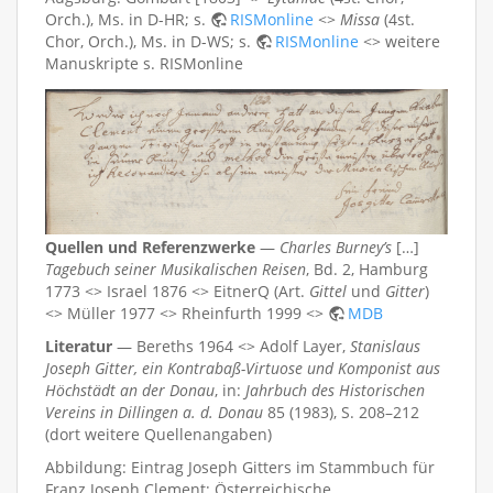
Orch.), Ms. in D-HR; s.
RISMonline
<>
Missa
(4st.
Chor, Orch.), Ms. in D-WS; s.
RISMonline
<> weitere
Manuskripte s. RISMonline
Quellen und Referenzwerke
—
Charles Burney’s
[…]
Tagebuch seiner Musikalischen Reisen
, Bd. 2, Hamburg
1773 <> Israel 1876 <> EitnerQ (Art.
Gittel
und
Gitter
)
<> Müller 1977 <> Rheinfurth 1999 <>
MDB
Literatur
— Bereths 1964 <> Adolf Layer,
Stanislaus
Joseph Gitter, ein Kontrabaß-Virtuose und Komponist aus
Höchstädt an der Donau
, in:
Jahrbuch des Historischen
Vereins in Dillingen a. d. Donau
85 (1983), S. 208–212
(dort weitere Quellenangaben)
Abbildung: Eintrag Joseph Gitters im Stammbuch für
Franz Joseph Clement; Österreichische