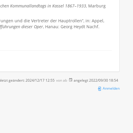
ischen Kommunallandtags in Kassel 1867–1933
, Marburg
ungen und die Vertreter der Hauptrollen“, in: Appel,
fführungen dieser Oper
, Hanau: Georg Heydt Nachf.
letzt geändert:
2024/12/17 12:55
von
ab
angelegt
2022/09/30 18:54
Anmelden