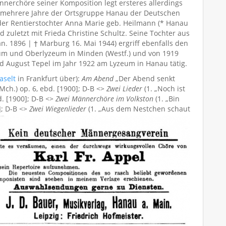
nnerchöre seiner Komposition legt ersteres allerdings
ß mehrere Jahre der Ortsgruppe Hanau der Deutschen
t der Rentierstochter Anna Marie geb. Heilmann (* Hanau
nd zuletzt mit Frieda Christine Schultz. Seine Tochter aus
an. 1896 | † Marburg 16. Mai 1944) ergriff ebenfalls den
eum und Oberlyzeum in Minden (Westf.) und von 1919
nd August Tepel im Jahr 1922 am Lyzeum in Hanau tätig.
aselt
in Frankfurt über):
Am Abend
„Der Abend senkt
ch.) op. 6, ebd. [1900]; D-B <>
Zwei Lieder
(1. „Noch ist
bd. [1900]; D-B <>
Zwei Männerchöre im Volkston
(1. „Bin
]; D-B <>
Zwei Wiegenlieder
(1. „Aus dem Nestchen schaut