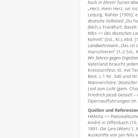
hoch in Ehren! Turner-Ma
„Herz, mein Herz, sei ni
Leipzig: Rahter [1905];
deutsche Volkslied
„Du has
(Mch.), Frankfurt: Basel
Mbs <>
Des deutschen L
kommt“ (Sst., Kl.), ebd. 
Landwehrmann
„Das ist 
marschieren“ (1–2 Sst., K
Wir fahren gegen Engella
Vaterland braucht jeden 
Kreisturnfest; Kl. mit Te
Best. L 1 Nr. 540 und Nr
Männerchöre:
Deutscher
Leid zum Licht
(gem. Chor
Friedrich Jacob Geissell 
Opernaufführungen im H
Quellen und Referenzw
HANsta <> Poesiealbumei
André in Offenbach (10,
1891;
Die Lyra
(Wien) 1. 
Auskünfte von Jan Nils v