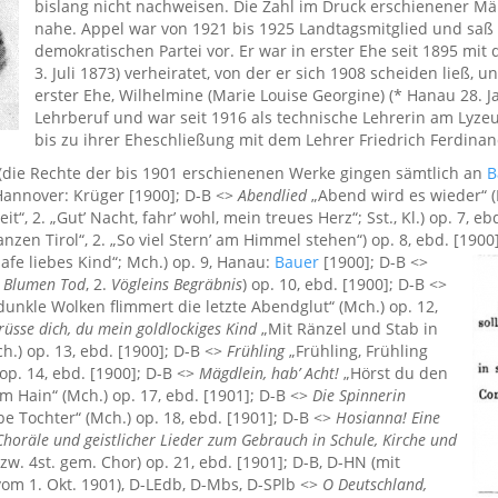
bislang nicht nachweisen. Die Zahl im Druck erschienener Mä
nahe. Appel war von 1921 bis 1925 Landtagsmitglied und sa
demokratischen Partei vor. Er war in erster Ehe seit 1895 mi
3. Juli 1873) verheiratet, von der er sich 1908 scheiden ließ, u
erster Ehe, Wilhelmine (Marie Louise Georgine) (* Hanau 28. J
Lehrberuf und war seit 1916 als technische Lehrerin am Lyz
bis zu ihrer Eheschließung mit dem Lehrer Friedrich Ferdina
(die Rechte der bis 1901 erschienenen Werke gingen sämtlich an
B
, Hannover: Krüger [1900]; D-B <>
Abendlied
„Abend wird es wieder“ (M
t“, 2. „Gut’ Nacht, fahr’ wohl, mein treues Herz“; Sst., Kl.) op. 7, e
zen Tirol“, 2. „So viel Stern’ am Himmel stehen“) op. 8, ebd. [1900
lafe liebes Kind“; Mch.) op. 9, Hanau:
Bauer
[1900]; D-B <>
 Blumen Tod
, 2.
Vögleins Begräbnis
) op. 10, ebd. [1900]; D-B <>
unkle Wolken flimmert die letzte Abendglut“ (Mch.) op. 12,
grüsse dich, du mein goldlockiges Kind
„Mit Ränzel und Stab in
.) op. 13, ebd. [1900]; D-B <>
Frühling
„Frühling, Frühling
 op. 14, ebd. [1900]; D-B <>
Mägdlein, hab’ Acht!
„Hörst du den
m Hain“ (Mch.) op. 17, ebd. [1901]; D-B <>
Die Spinnerin
be Tochter“ (Mch.) op. 18, ebd. [1901]; D-B <>
Hosianna! Eine
horäle und geistlicher Lieder zum Gebrauch in Schule, Kirche und
zw. 4st. gem. Chor) op. 21, ebd. [1901]; D-B, D-HN (mit
m 1. Okt. 1901), D-LEdb, D-Mbs, D-SPlb <>
O Deutschland,