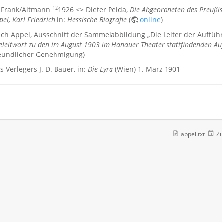
12
 Frank/Altmann
1926 <> Dieter Pelda,
Die Abgeordneten des Preuß
pel, Karl Friedrich
in:
Hessische Biografie
(
online
)
rich Appel, Ausschnitt der Sammelabbildung „Die Leiter der Aufführ
eleitwort zu den im August 1903 im Hanauer Theater stattfindenden Au
freundlicher Genehmigung)
 Verlegers J. D. Bauer, in:
Die Lyra
(Wien) 1. März 1901
appel.txt
Zu