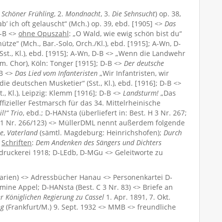
.
Schöner Frühling
, 2.
Mondnacht
, 3.
Die Sehnsucht
) op. 38,
 ich oft gelauscht“ (Mch.) op. 39, ebd. [1905] <>
Das
D-B <>
ohne Opuszahl
: „O Wald, wie ewig schön bist du“
tze“ (Mch., Bar.-Solo, Orch./Kl.), ebd. [1915]; A-Wn, D-
Sst., Kl.), ebd. [1915]; A-Wn, D-B <> „Wenn die Landwehr
em. Chor), Köln: Tonger [1915]; D-B <>
Der deutsche
-B <>
Das Lied vom Infanteristen
„Wir Infantristen, wir
die deutschen Musketier“ (Sst., Kl.), ebd. [1916]; D-B <>
., Kl.), Leipzig: Klemm [1916]; D-B <>
Landsturm!
„Das
ffizieller Festmarsch für das 34. Mittelrheinische
l!“ Trio
, ebd.; D-HANsta (überliefert in: Best. H 3 Nr. 267;
. L 1 Nr. 266/123) <> MüllerDML nennt außerdem folgende
e
,
Vaterland
(sämtl. Magdeburg: Heinrichshofen);
Durch
>
Schriften
:
Dem Andenken des Sängers und Dichters
ruckerei 1918; D-LEdb, D-MGu <> Geleitworte zu
rien) <> Adressbücher Hanau <> Personenkartei D-
ine Appel; D-HANsta (Best. C 3 Nr. 83) <> Briefe an
r Königlichen Regierung zu Cassel
1. Apr. 1891, 7. Okt.
ng
(Frankfurt/M.) 9. Sept. 1932 <> MMB <> freundliche