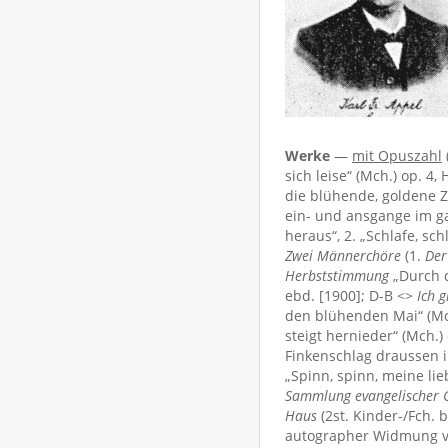
Werke
—
mit Opuszahl
sich leise“ (Mch.) op. 4
die blühende, goldene Zei
ein- und ansgange im gan
heraus“, 2. „Schlafe, sch
Zwei Männerchöre
(1.
Der
Herbststimmung
„Durch d
ebd. [1900]; D-B <>
Ich 
den blühenden Mai“ (Mch
steigt hernieder“ (Mch.)
Finkenschlag draussen i
„Spinn, spinn, meine lie
Sammlung evangelischer C
Haus
(2st. Kinder-/Fch. b
autographer Widmung vo