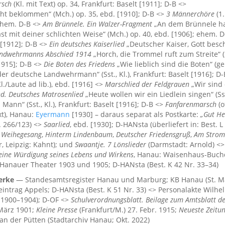
rsch
(Kl. mit Text) op. 34, Frankfurt: Baselt [1911]; D-B <>
cht beklommen“ (Mch.) op. 35, ebd. [1910]; D-B <>
3 Männerchöre
(1
 ehem. D-B <>
Am Brünnele. Ein Walzer-Fragment
„An dem Brünnele hab’
t mit deiner schlichten Weise“ (Mch.) op. 40, ebd. [1906]; ehem. 
t [1912]; D-B <>
Ein deutsches Kaiserlied
„Deutscher Kaiser, Gott beschü
andwehrmanns Abschied 1914
„Horch, die Trommel ruft zum Streite“ (
[1915]; D-B <>
Die Boten des Friedens
„Wie lieblich sind die Boten“ (g
der deutsche Landwehrmann“ (Sst., Kl.), Frankfurt: Baselt [1916]; D
l./Laute ad lib.), ebd. [1916] <>
Marschlied der Feldgrauen
„Wir sind 
nd. Deutsches Matrosenlied
„Heute wollen wir ein Liedlein singen“ (Sst
Mann“ (Sst., Kl.), Frankfurt: Baselt [1916]; D-B <>
Fanfarenmarsch
(o
xt), Hanau:
Eyermann
[1930] – daraus separat als Postkarte:
„Gut Hei
. 266/123) <>
Saarlied
, ebd. [1930]; D-HANsta (überliefert in: Best
 Weihegesang
,
Hinterm Lindenbaum
,
Deutscher Friedensgruß
,
Am Strom
, Leipzig: Kahnt); und
Swaantje. 7 Lönslieder
(Darmstadt: Arnold) <
– eine Würdigung seines Lebens und Wirkens
, Hanau: Waisenhaus-Buchd
anauer Theater 1903 und 1905; D-HANsta (Best. K 42 Nr. 33–34)
erke
— Standesamtsregister Hanau und Marburg; KB Hanau (St. Ma
ntrag Appels; D-HANsta (Best. K 51 Nr. 33) <> Personalakte Wilhelm
 1900–1904); D-OF <>
Schulverordnungsblatt. Beilage zum Amtsblatt de
März 1901;
Kleine Presse
(Frankfurt/M.) 27. Febr. 1915;
Neueste Zeitu
an der Pütten (Stadtarchiv Hanau; Okt. 2022)