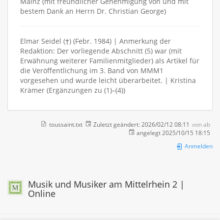
Mainz (mit freundlicher Genehmigung von und mit
bestem Dank an Herrn Dr. Christian George)
Elmar Seidel (†) (Febr. 1984) | Anmerkung der
Redaktion: Der vorliegende Abschnitt (5) war (mit
Erwähnung weiterer Familienmitglieder) als Artikel für
die Veröffentlichung im 3. Band von MMM1
vorgesehen und wurde leicht überarbeitet. | Kristina
Krämer (Ergänzungen zu (1)–(4))
toussaint.txt
Zuletzt geändert:
2026/02/12 08:11
von
ab
angelegt
2025/10/15 18:15
Anmelden
Musik und Musiker am Mittelrhein 2 |
Online