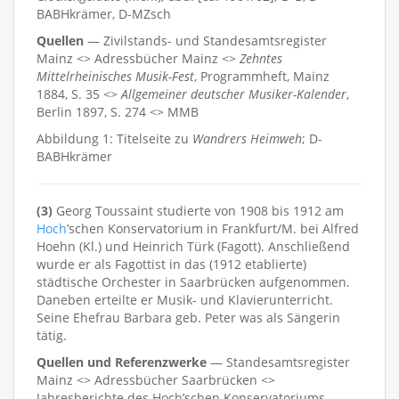
BABHkrämer, D-MZsch
Quellen
— Zivilstands- und Standesamtsregister
Mainz <> Adressbücher Mainz <>
Zehntes
Mittelrheinisches Musik-Fest
, Programmheft, Mainz
1884, S. 35 <>
Allgemeiner deutscher Musiker-Kalender
,
Berlin 1897, S. 274 <> MMB
Abbildung 1: Titelseite zu
Wandrers Heimweh
; D-
BABHkrämer
(3)
Georg Toussaint studierte von 1908 bis 1912 am
Hoch
’schen Konservatorium in Frankfurt/M. bei Alfred
Hoehn (Kl.) und Heinrich Türk (Fagott). Anschließend
wurde er als Fagottist in das (1912 etablierte)
städtische Orchester in Saarbrücken aufgenommen.
Daneben erteilte er Musik- und Klavierunterricht.
Seine Ehefrau Barbara geb. Peter was als Sängerin
tätig.
Quellen und Referenzwerke
— Standesamtsregister
Mainz <> Adressbücher Saarbrücken <>
Jahresberichte des Hoch’schen Konservatoriums