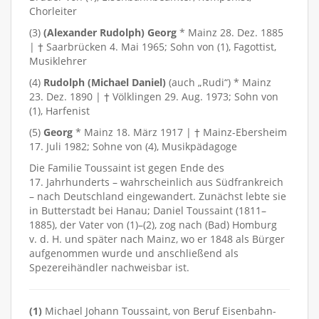
Chorleiter
(3)
(Alexander Rudolph) Georg
* Mainz 28. Dez. 1885
| † Saarbrücken 4. Mai 1965; Sohn von (1), Fagottist,
Musiklehrer
(4)
Rudolph (Michael Daniel)
(auch „Rudi“) * Mainz
23. Dez. 1890 | † Völklingen 29. Aug. 1973; Sohn von
(1), Harfenist
(5)
Georg
* Mainz 18. März 1917 | † Mainz-Ebersheim
17. Juli 1982; Sohne von (4), Musikpädagoge
Die Familie Toussaint ist gegen Ende des
17. Jahrhunderts – wahrscheinlich aus Südfrankreich
– nach Deutschland eingewandert. Zunächst lebte sie
in Butterstadt bei Hanau; Daniel Toussaint (1811–
1885), der Vater von (1)–(2), zog nach (Bad) Homburg
v. d. H. und später nach Mainz, wo er 1848 als Bürger
aufgenommen wurde und anschließend als
Spezereihändler nachweisbar ist.
(1)
Michael Johann Toussaint, von Beruf Eisenbahn-