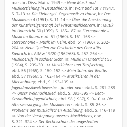
maschr. Diss. Mainz 1949 <>
Neue Musik und
Musikerziehung in Deutschland
, in:
Wort und Tat
7 (1947),
S. 7–13 <>
Die Kleinorgel. Orgelmusik zu Hause
, in:
Das
Musikleben
4 (1951), S. 11–14 <>
Über die Anerkennung
der Künstlereigenschaft bei Privatmusiklehrern
, in:
Musik
im Unterricht
50 (1959), S. 185–187 <>
Stereophonie –
Musik im Raum
, ebd. 51 (1960), S. 161–163 <>
Stereophonie – Musik im Heim
, ebd. 51 (1960), S. 202–
204 <>
Neue Quellen zur Geschichte des Chorstifts
Kiedrich
, in: AfMw 19/20 (1962/63), S. 257–264 <>
Musikberufe in sozialer Sicht
, in:
Musik im Unterricht
55
(1964), S. 299–301 <>
Musiklehrer und Tarifvertrag
,
ebd. 56 (1965), S. 150–152 <>
Mein Sohn, der Beatle
,
ebd. 57 (1966), S. 162–164 <>
Musikzieren in der
Mietwohnung
, ebd., S. 193–195 <>
Jugendmusikwettbewerbe – ja oder nein
, ebd., S. 281–283
<>
Unser Weihnachtslied
, ebd., S. 393–395 <>
Beat–
Gesundheit–Jugendschutz
, ebd. 58 (1967), S. 9–10 <>
Die
Altersversorgung des Musiklehrers
, ebd., S. 85–86 <>
Probleme der musikalischen Ausbildung
, ebd., S. 116–119
<>
Von der Versteppung unseres Musiklebens
, ebd.,
S. 321–324 <>
Der Rechtsschutz des angestellten