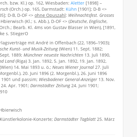
rch. bzw. Kl.) op. 162, Wiesbaden:
Aletter
[1898] –
arsch
(Orch.) op. 165, Darmstadt:
Kühn
[1901]; D-B <>
905]; D-B, D-OF <>
ohne Opuszahl
:
Weihnachtsfest. Grosses
Hbierwisch (Kl.; s. Abb.), D-OF <> (
Deutsche
,
Englische
,
Orch.; Bearb. Kl. 4ms von Gustav Blasser in Wien), [1891,
e s. StiegerO
rlagsverträge mit André in Offenbach (22, 1896–1903);
sche Kunst- und Musik-Zeitung
(Wien) 11. Sept. 1882;
Sept. 1889;
Münchner neueste Nachrichten
13. Juli 1890,
und Land
(Riga) 3. Jan. 1892, 5. Jan. 1892, 19. Jan. 1892,
(Wien) 14. Mai 1893 u. ö.;
Neues Wiener Journal
27. Juli
orgenbl.), 20. Juni 1896 (2. Morgenbl.), 26. Juni 1896
Mai 1901 und passim;
Wiesbadener General-Anzeiger
13. Nov.
 24. Apr. 1901;
Darmstädter Zeitung
24. Juni 1901;
1910
-Hbierwisch
Künstlerkolonie-Konzerte;
Darmstädter Tagblatt
25. März