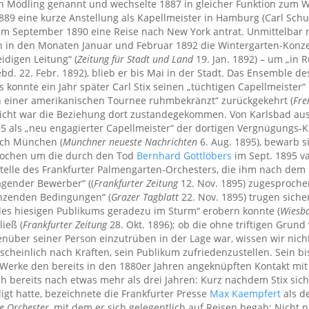
in Mödling genannt und wechselte 1887 in gleicher Funktion zum 
1889 eine kurze Anstellung als Kapellmeister in Hamburg (Carl Schu
 im September 1890 eine Reise nach New York antrat. Unmittelbar 
n in den Monaten Januar und Februar 1892 die Wintergarten-Konze
idigen Leitung“ (
Zeitung für Stadt und Land
19. Jan. 1892) – um „in 
d. 22. Febr. 1892), blieb er bis Mai in der Stadt. Das Ensemble de
s konnte ein Jahr später Carl Stix seinen „tüchtigen Capellmeister
on einer amerikanischen Tournee ruhmbekränzt“ zurückgekehrt (
Fre
leicht war die Beziehung dort zustandegekommen. Von Karlsbad au
5 als „neu engagierter Capellmeister“ der dortigen Vergnügungs-
ach München (
Münchner neueste Nachrichten
6. Aug. 1895), bewarb s
Wochen um die durch den Tod
Bernhard Gottlöbers
im Sept. 1895 v
telle des Frankfurter Palmengarten-Orchesters, die ihm nach dem
agender Bewerber“ ((
Frankfurter Zeitung
12. Nov. 1895) zugesproche
nzenden Bedingungen“ (
Grazer Tagblatt
22. Nov. 1895) trugen siche
 des hiesigen Publikums geradezu im Sturm“ erobern konnte (
Wiesba
ließ (
Frankfurter Zeitung
28. Okt. 1896); ob die ohne triftigen Grun
über seiner Person einzutrüben in der Lage war, wissen wir nicht 
scheinlich nach Kräften, sein Publikum zufriedenzustellen. Sein 
r Werke den bereits in den 1880er Jahren angeknüpften Kontakt mi
ch bereits nach etwas mehr als drei Jahren: Kurz nachdem Stix sic
igt hatte, bezeichnete die Frankfurter Presse
Max Kaempfert
als d
e Orchester
, mit dem er sich gelegentlich auf Reisen begab: Nicht n