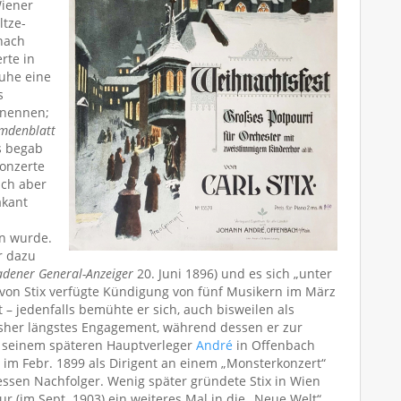
Wiener
ltze-
nach
rte in
Ruhe eine
s
“ nennen;
mdenblatt
s begab
Konzerte
ich aber
akant
n wurde.
r dazu
dener General-Anzeiger
20. Juni 1896) und es sich „unter
d von Stix verfügte Kündigung von fünf Musikern im März
– jedenfalls bemühte er sich, auch bisweilen als
bisher längstes Engagement, während dessen er zur
t seinem späteren Hauptverleger
André
in Offenbach
h im Febr. 1899 als Dirigent an einem „Monsterkonzert“
essen Nachfolger. Wenig später gründete Stix in Wien
ur (im Sept. 1903) ein weiteres Mal in die „Neue Welt“,