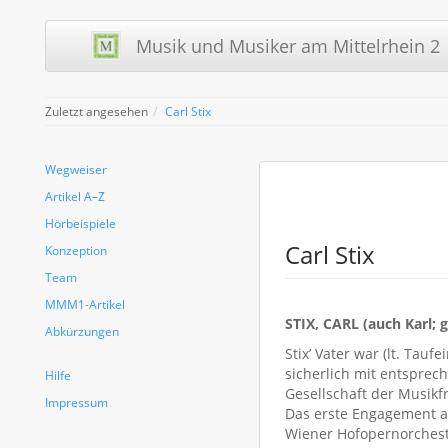
Musik und Musiker am Mittelrhein 2 
Zuletzt angesehen
Carl Stix
Wegweiser
Artikel A–Z
Hörbeispiele
Carl Stix
Konzeption
Team
MMM1-Artikel
STIX, CARL (auch Karl; 
Abkürzungen
Stix’ Vater war (lt. Tau
sicherlich mit entspre
Hilfe
Gesellschaft der Musikf
Impressum
Das erste Engagement al
Wiener Hofopernorcheste