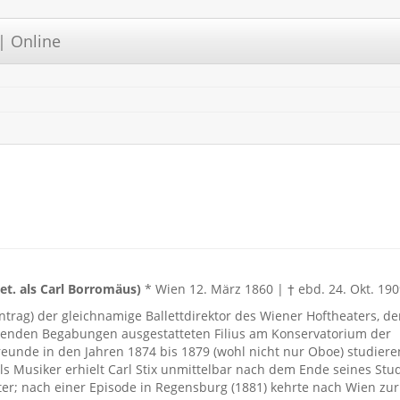
| Online
get. als Carl Borromäus)
* Wien 12. März 1860 | † ebd. 24. Okt. 19
feintrag) der gleichnamige Ballettdirektor des Wiener Hoftheaters, d
chenden Begabungen ausgestatteten Filius am Konservatorium der
reunde in den Jahren 1874 bis 1879 (wohl nicht nur Oboe) studieren
s Musiker erhielt Carl Stix unmittelbar nach dem Ende seines St
r; nach einer Episode in Regensburg (1881) kehrte nach Wien zur