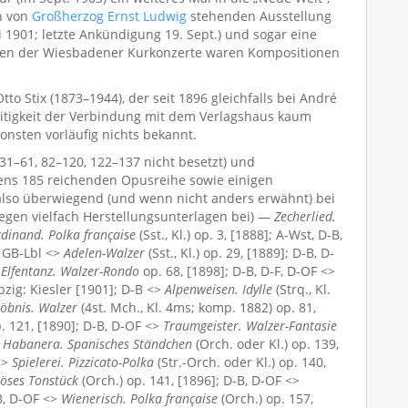
n von
Großherzog Ernst Ludwig
stehenden Ausstellung
i 1901; letzte Ankündigung 19. Sept.) und sogar eine
hmen der Wiesbadener Kurkonzerte waren Kompositionen
Stix (1873–1944), der seit 1896 gleichfalls bei André
eitigkeit der Verbindung mit dem Verlagshaus kaum
sonsten vorläufig nichts bekannt.
31–61, 82–120, 122–137 nicht besetzt) und
tens 185 reichenden Opusreihe sowie einigen
also überwiegend (und wenn nicht anders erwähnt) bei
iegen vielfach Herstellungsunterlagen bei) —
Zecherlied.
rdinand. Polka française
(Sst., Kl.) op. 3, [1888]; A-Wst, D-B,
F, GB-Lbl <>
Adelen-Walzer
(Sst., Kl.) op. 29, [1889]; D-B, D-
>
Elfentanz. Walzer-Rondo
op. 68, [1898]; D-B, D-F, D-OF <>
pzig: Kiesler [1901]; D-B <>
Alpenweisen. Idylle
(Strq., Kl.
öbnis. Walzer
(4st. Mch., Kl. 4ms; komp. 1882) op. 81,
p. 121, [1890]; D-B, D-OF <>
Traumgeister. Walzer-Fantasie
>
Habanera. Spanisches Ständchen
(Orch. oder Kl.) op. 139,
<>
Spielerei. Pizzicato-Polka
(Str.-Orch. oder Kl.) op. 140,
iöses Tonstück
(Orch.) op. 141, [1896]; D-B, D-OF <>
-B, D-OF <>
Wienerisch. Polka française
(Orch.) op. 157,