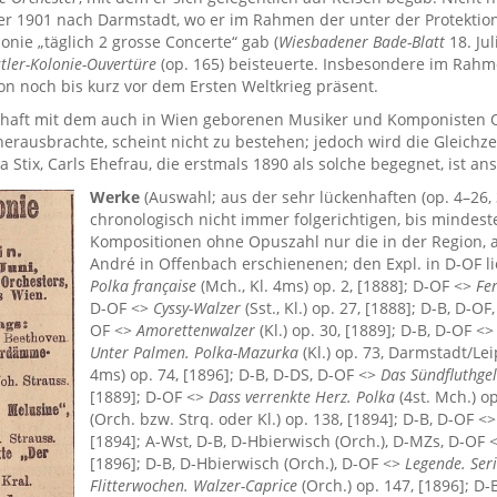
 1901 nach Darmstadt, wo er im Rahmen der unter der Protektio
onie „täglich 2 grosse Concerte“ gab (
Wiesbadener Bade-Blatt
18. Jul
tler-Kolonie-Ouvertüre
(op. 165) beisteuerte. Insbesondere im Ra
ion noch bis kurz vor dem Ersten Weltkrieg präsent.
aft mit dem auch in Wien geborenen Musiker und Komponisten Otto 
erausbrachte, scheint nicht zu bestehen; jedoch wird die Gleichz
ha Stix, Carls Ehefrau, die erstmals 1890 als solche begegnet, ist an
Werke
(Auswahl; aus der sehr lückenhaften (op. 4–26, 
chronologisch nicht immer folgerichtigen, bis mindes
Kompositionen ohne Opuszahl nur die in der Region, 
André in Offenbach erschienenen; den Expl. in D-OF l
Polka française
(Mch., Kl. 4ms) op. 2, [1888]; D-OF <>
Fe
D-OF <>
Cyssy-Walzer
(Sst., Kl.) op. 27, [1888]; D-B, D-O
OF <>
Amorettenwalzer
(Kl.) op. 30, [1889]; D-B, D-OF <
Unter Palmen. Polka-Mazurka
(Kl.) op. 73, Darmstadt/Lei
4ms) op. 74, [1896]; D-B, D-DS, D-OF <>
Das Sündfluthgel
[1889]; D-OF <>
Dass verrenkte Herz. Polka
(4st. Mch.) o
(Orch. bzw. Strq. oder Kl.) op. 138, [1894]; D-B, D-OF <
[1894]; A-Wst, D-B, D-Hbierwisch (Orch.), D-MZs, D-OF 
[1896]; D-B, D-Hbierwisch (Orch.), D-OF <>
Legende. Ser
Flitterwochen. Walzer-Caprice
(Orch.) op. 147, [1896]; D