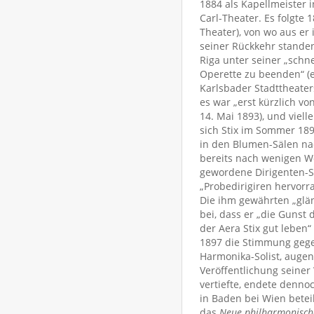
1884 als Kapellmeister 
Carl-Theater. Es folgte 
Theater), von wo aus er
seiner Rückkehr stande
Riga unter seiner „schne
Operette zu beenden“ (eb
Karlsbader Stadttheater
es war „erst kürzlich v
14. Mai 1893), und viel
sich Stix im Sommer 189
in den Blumen-Sälen n
bereits nach wenigen 
gewordene Dirigenten-S
„Probedirigiren hervorr
Die ihm gewährten „glä
bei, dass er „die Gunst
der Aera Stix gut leben“ 
1897 die Stimmung gegen
Harmonika-Solist, augen
Veröffentlichung seine
vertiefte, endete denno
in Baden bei Wien beteil
das
Neue philharmonisch