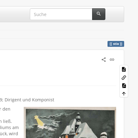
stix
09; Dirigent und Komponist
er den
 ließ.
udiums am
ück, wird