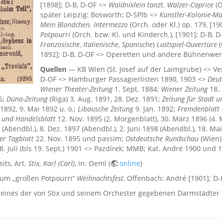
[1898]; D-B, D-OF <>
Waldnixlein tanzt. Walzer-Caprice
(O
später Leipzig: Bosworth; D-SPlb <>
Künstler-Kolonie-M
Mein Blondchen. Intermezzo
(Orch. oder Kl.) op. 179, [1
Potpourri
(Orch. bzw. Kl. und Kinderch.), [1901]; D-B, D-
Französische
,
Italienische
,
Spanische
)
Lustspiel-Ouvertüre
(
1892]; D-B, D-OF <> Operetten und andere Bühnenwerk
Quellen
— KB Wien (St. Josef auf der Laimgrube) <> Ve
D-OF <> Hamburger Passagierlisten 1890, 1903 <>
Deut
Wiener Theater-Zeitung
1. Sept. 1884;
Wiener Zeitung
18. 
5;
Düna-Zeitung
(Riga) 3. Aug. 1891, 28. Dez. 1891;
Zeitung für Stadt 
 1892, 9. Mai 1892 u. ö.;
Libausche Zeitung
9. Jan. 1892;
Fremdenblatt
g und Handelsblatt
12. Nov. 1895 (2. Morgenblatt), 30. März 1896 (4. M
6 (Abendbl.), 8. Dez. 1897 (Abendbl.), 2. Juni 1898 (Abendbl.), 18. 
er Tagblatt
22. Nov. 1895 und passim;
Ostdeutsche Rundschau
(Wien)
8. Juli (bis 19. Sept.) 1901 <> Pazdírek; MMB; Kat. André 1900 und 
its, Art.
Stix, Karl (Carl)
, in: Oeml (
online
)
 zum „großen Potpourri“
Weihnachtsfest
, Offenbach: André [1901]; D
eines der von Stix und seinem Orchester gegebenen Darmstädter 