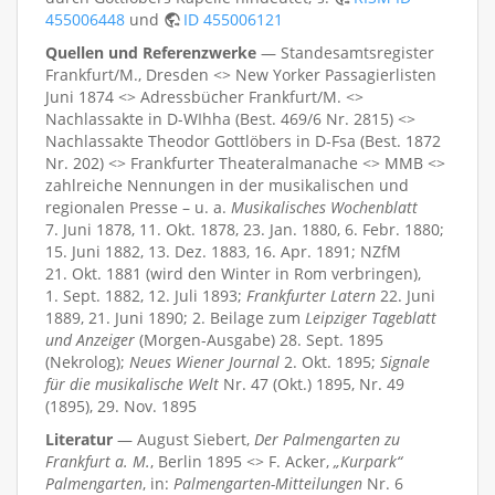
455006448
und
ID 455006121
Quellen und Referenzwerke
— Standesamtsregister
Frankfurt/M., Dresden <> New Yorker Passagierlisten
Juni 1874 <> Adressbücher Frankfurt/M. <>
Nachlassakte in D-WIhha (Best. 469/6 Nr. 2815) <>
Nachlassakte Theodor Gottlöbers in D-Fsa (Best. 1872
Nr. 202) <> Frankfurter Theateralmanache <> MMB <>
zahlreiche Nennungen in der musikalischen und
regionalen Presse – u. a.
Musikalisches Wochenblatt
7. Juni 1878, 11. Okt. 1878, 23. Jan. 1880, 6. Febr. 1880;
15. Juni 1882, 13. Dez. 1883, 16. Apr. 1891; NZfM
21. Okt. 1881 (wird den Winter in Rom verbringen),
1. Sept. 1882, 12. Juli 1893;
Frankfurter Latern
22. Juni
1889, 21. Juni 1890; 2. Beilage zum
Leipziger Tageblatt
und Anzeiger
(Morgen-Ausgabe) 28. Sept. 1895
(Nekrolog);
Neues Wiener Journal
2. Okt. 1895;
Signale
für die musikalische Welt
Nr. 47 (Okt.) 1895, Nr. 49
(1895), 29. Nov. 1895
Literatur
— August Siebert,
Der Palmengarten zu
Frankfurt a. M.
, Berlin 1895 <> F. Acker,
„Kurpark“
Palmengarten
, in:
Palmengarten-Mitteilungen
Nr. 6