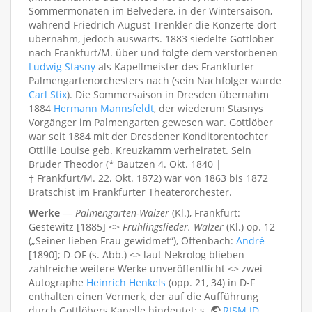
Sommermonaten im Belvedere, in der Wintersaison,
während Friedrich August Trenkler die Konzerte dort
übernahm, jedoch auswärts. 1883 siedelte Gottlöber
nach Frankfurt/M. über und folgte dem verstorbenen
Ludwig Stasny
als Kapellmeister des Frankfurter
Palmengartenorchesters nach (sein Nachfolger wurde
Carl Stix
). Die Sommersaison in Dresden übernahm
1884
Hermann Mannsfeldt
, der wiederum Stasnys
Vorgänger im Palmengarten gewesen war. Gottlöber
war seit 1884 mit der Dresdener Konditorentochter
Ottilie Louise geb. Kreuzkamm verheiratet. Sein
Bruder Theodor (* Bautzen 4. Okt. 1840 |
† Frankfurt/M. 22. Okt. 1872) war von 1863 bis 1872
Bratschist im Frankfurter Theaterorchester.
Werke
—
Palmengarten-Walzer
(Kl.), Frankfurt:
Gestewitz [1885] <>
Frühlingslieder. Walzer
(Kl.) op. 12
(„Seiner lieben Frau gewidmet“), Offenbach:
André
[1890]; D-OF (s. Abb.) <> laut Nekrolog blieben
zahlreiche weitere Werke unveröffentlicht <> zwei
Autographe
Heinrich Henkels
(opp. 21, 34) in D-F
enthalten einen Vermerk, der auf die Aufführung
durch Gottlöbers Kapelle hindeutet; s.
RISM ID