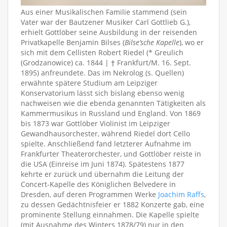
Aus einer Musikalischen Familie stammend (sein
Vater war der Bautzener Musiker Carl Gottlieb G.),
erhielt Gottlöber seine Ausbildung in der reisenden
Privatkapelle Benjamin Bilses (
Bilse’sche Kapelle
), wo er
sich mit dem Cellisten Robert Riedel (* Greulich
(Grodzanowice) ca. 1844 | † Frankfurt/M. 16. Sept.
1895) anfreundete. Das im Nekrolog (s. Quellen)
erwähnte spätere Studium am Leipziger
Konservatorium lässt sich bislang ebenso wenig
nachweisen wie die ebenda genannten Tätigkeiten als
Kammermusikus in Russland und England. Von 1869
bis 1873 war Gottlöber Violinist im Leipziger
Gewandhausorchester, während Riedel dort Cello
spielte. Anschließend fand letzterer Aufnahme im
Frankfurter Theaterorchester, und Gottlöber reiste in
die USA (Einreise im Juni 1874). Spätestens 1877
kehrte er zurück und übernahm die Leitung der
Concert-Kapelle des Königlichen Belvedere in
Dresden, auf deren Programmen Werke
Joachim Raffs
,
zu dessen Gedächtnisfeier er 1882 Konzerte gab, eine
prominente Stellung einnahmen. Die Kapelle spielte
(mit Ausnahme des Winters 1878/79) nur in den