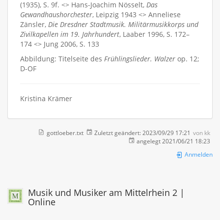
(1935), S. 9f. <> Hans-Joachim Nösselt,
Das
Gewandhaushorchester
, Leipzig 1943 <> Anneliese
Zänsler,
Die Dresdner Stadtmusik. Militärmusikkorps und
Zivilkapellen im 19. Jahrhundert
, Laaber 1996, S. 172–
174 <> Jung 2006, S. 133
Abbildung: Titelseite des
Frühlingslieder. Walzer
op. 12;
D-OF
Kristina Krämer
gottloeber.txt
Zuletzt geändert:
2023/09/29 17:21
von
kk
angelegt
2021/06/21 18:23
Anmelden
Musik und Musiker am Mittelrhein 2 |
Online