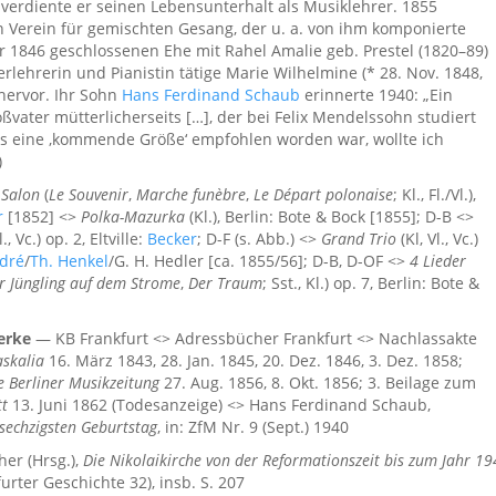
verdiente er seinen Lebensunterhalt als Musiklehrer. 1855
 Verein für gemischten Gesang, der u. a. von ihm komponierte
r 1846 geschlossenen Ehe mit Rahel Amalie geb. Prestel (1820–89)
ierlehrerin und Pianistin tätige Marie Wilhelmine (* 28. Nov. 1848,
 hervor. Ihr Sohn
Hans Ferdinand Schaub
erinnerte 1940: „Ein
vater mütterlicherseits […], der bei Felix Mendelssohn studiert
ls eine ,kommende Größe‘ empfohlen worden war, wollte ich
)
 Salon
(
Le Souvenir
,
Marche funèbre
,
Le Départ polonaise
; Kl., Fl./Vl.),
r
[1852] <>
Polka-Mazurka
(Kl.), Berlin: Bote & Bock [1855]; D-B <>
l., Vc.) op. 2, Eltville:
Becker
; D-F (s. Abb.) <>
Grand Trio
(Kl, Vl., Vc.)
ndré
/
Th. Henkel
/G. H. Hedler [ca. 1855/56]; D-B, D-OF <>
4 Lieder
r Jüngling auf dem Strome
,
Der Traum
; Sst., Kl.) op. 7, Berlin: Bote &
erke
— KB Frankfurt <> Adressbücher Frankfurt <> Nachlassakte
askalia
16. März 1843, 28. Jan. 1845, 20. Dez. 1846, 3. Dez. 1858;
 Berliner Musikzeitung
27. Aug. 1856, 8. Okt. 1856; 3. Beilage zum
tt
13. Juni 1862 (Todesanzeige) <> Hans Ferdinand Schaub,
echzigsten Geburtstag
, in: ZfM Nr. 9 (Sept.) 1940
er (Hrsg.),
Die Nikolaikirche von der Reformationszeit bis zum Jahr 1
urter Geschichte 32), insb. S. 207