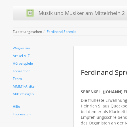
Musik und Musiker am Mittelrhein 2 
Zuletzt angesehen
Ferdinand Sprenkel
Wegweiser
Artikel A–Z
Hörbeispiele
Ferdinand Spr
Konzeption
Team
MMM1-Artikel
SPRENKEL, (JOHANN) 
Abkürzungen
Die früheste Erwähnung
Heinrich S. aus Queckbor
Hilfe
bei dem er als Klarinett
Impressum
Empfehlungsschreibens
des Organisten an der Ni