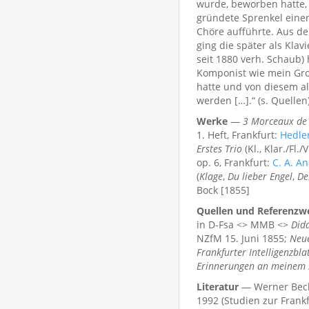
wurde, beworben hatte, 
gründete Sprenkel einen
Chöre aufführte. Aus de
ging die später als Klav
seit 1880 verh. Schaub)
Komponist wie mein Groß
hatte und von diesem a
werden […].“ (s. Quellen
Werke
—
3 Morceaux de
1. Heft, Frankfurt:
Hedle
Erstes Trio
(Kl., Klar./Fl./V
op. 6, Frankfurt:
C. A. A
(
Klage
,
Du lieber Engel
,
De
Bock [1855]
Quellen und Referenzw
in D-Fsa <> MMB <>
Did
NZfM 15. Juni 1855;
Neue
Frankfurter Intelligenzbla
Erinnerungen an meinem s
Literatur
— Werner Bech
1992 (Studien zur Frankf