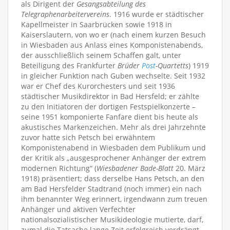
als Dirigent der
Gesangsabteilung des
Telegraphenarbeitervereins
. 1916 wurde er städtischer
Kapellmeister in Saarbrücken sowie 1918 in
Kaiserslautern, von wo er (nach einem kurzen Besuch
in Wiesbaden aus Anlass eines Komponistenabends,
der ausschließlich seinem Schaffen galt, unter
Beteiligung des Frankfurter
Brüder
Post
-Quartetts
) 1919
in gleicher Funktion nach Guben wechselte. Seit 1932
war er Chef des Kurorchesters und seit 1936
städtischer Musikdirektor in Bad Hersfeld; er zählte
zu den Initiatoren der dortigen Festspielkonzerte –
seine 1951 komponierte Fanfare dient bis heute als
akustisches Markenzeichen. Mehr als drei Jahrzehnte
zuvor hatte sich Petsch bei erwähntem
Komponistenabend in Wiesbaden dem Publikum und
der Kritik als „ausgesprochener Anhänger der extrem
modernen Richtung“ (
Wiesbadener Bade-Blatt
20. März
1918) präsentiert; dass derselbe Hans Petsch, an den
am Bad Hersfelder Stadtrand (noch immer) ein nach
ihm benannter Weg erinnert, irgendwann zum treuen
Anhänger und aktiven Verfechter
nationalsozialistischer Musikideologie mutierte, darf,
zumal die Tatsache lange Zeit erfolgreich verdrängt