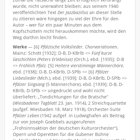
wurde, nicht unerwähnt bleiben; aus seinem 1940
veröffentlichten Text
Der Jazzbazillus
an dieser Stelle
zu zitieren wäre hingegen zu viel der Ehre für den
Autor – wer für ein paar Minuten aus dem
Kopfschütteln nicht herauskommen möchte, wird den
Weg dorthin leicht finden.
Werke
— [6]
Pfälzische Volkslieder. Chorvariationen
,
Mainz: Schott [1932]; D-B, D-KBrlb <>
Fünf kurze
Geschichten (Peters Erlebnisse)
(Orch.), ebd. [1935]; D-B
<>
Fröhlich Pfalz.
[5]
Heitere vierstimmige Männerchöre
,
ebd. [1938]; D-B, D-KBrlb, D-SPlb <> [6]
Pfälzer
Liebeslieder
(Mch.), ebd. [1939]; D-B, D-KBrlb, D-SPlb <>
Pfälzer Singsang
(5 Männerchöre), ebd. [1939]; D-B, D-
KBrlb, D-SPlb <> ungedruckt und wohl nicht
überliefert: „Tondichtungen für die Bratsche“
(
Wiesbadener Tagblatt
23. Jan. 1914), 2 Streichquartette
(aufgef. Wiesbaden 18. März 1918), Orchester-Suite
Pfälzer Leben
(1942 aufgef. in Ludwighafen als Beitrag
zur von Joseph Goebbels ausgerufenen
„Frohsinnsaktion der deutschen Kulturorchester“),
Opern und Operetten für die Gubener Bühne