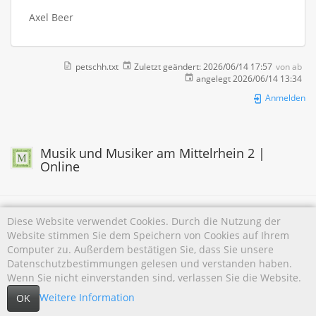
Axel Beer
petschh.txt
Zuletzt geändert:
2026/06/14 17:57
von
ab
angelegt
2026/06/14 13:34
Anmelden
Musik und Musiker am Mittelrhein 2 |
Online
Diese Website verwendet Cookies. Durch die Nutzung der
Website stimmen Sie dem Speichern von Cookies auf Ihrem
Falls nicht anders bezeichnet, ist der Inhalt dieses Wikis unter der folgenden Lizenz
Computer zu. Außerdem bestätigen Sie, dass Sie unsere
veröffentlicht:
CC Attribution-Noncommercial 4.0 International
Datenschutzbestimmungen gelesen und verstanden haben.
Wenn Sie nicht einverstanden sind, verlassen Sie die Website.
Weitere Information
OK