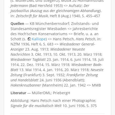
(s. MüllerDML und StiegerO), Musik zu Hofmannsthals
Jedermann
(Bad Hersfeld 1953) <> Aufsatz:
Der
Jazzbazillus (Auszug aus der gleichnamigen Abhandlung)
,
in:
Zeitschrift für Musik
, Heft 8 (Aug.) 1940, S. 455–457
Quellen
— KB Münchenbernsdorf; Zivilstands- und
Standesamtsregister Wiesbaden <> Jahresberichte
des Hoch’schen Konservatoriums <> Briefe, u. a. an
Schott (s.
Kalliope
) <> Hans Petsch,
Hans Petsch
, in:
NZfM 1936, Heft 6, S. 683 <>
Wiesbadener General-
Anzeiger
23. Aug. 1913;
Wiesbadener Neueste
Nachrichten
3. Okt. 1913, 10. Okt. 1913, 20. März 1918;
Wiesbadener Tagblatt
23. Jan. 1914, 6. Juni 1914, 18. Juli
1914, 22. Dez. 1914, 15. März 1918;
Wiesbadener Bade-
Blatt
13. Mai 1914, 4. Jan. 1916, 20. März 1918;
Neueste
Zeitung
(Frankfurt) 3. Sept. 1932;
Frankfurter Zeitung
und Handelsblatt
24. Juni 1936 (Abendblatt);
Hakenkreuzbanner
(Mannheim) 22. Jan. 1942 <> MMB
Literatur
— MüllerDML; PriebergH
Abbildung: Hans Petsch nach einer Photographie;
Signale für die musikalisch Welt
10. Juni 1936, S. 375