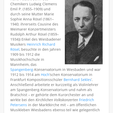
Chemikers Ludwig Clemens
Emil P. (1855–1909) und
durch seine Mutter Marie
Sophie Anna Rösel (1861–
1940; ihrerseits Cousine des
Weimarer Konzertmeisters
Rudolph Arthur Rösel (1859–
1934)) Enkel des Wiesbadener
Musikers
Heinrich Richard
Rösel
, besuchte in den Jahren
1909 bis 1912 die
Musikhochschule in
Mannheim, das
Spangenberg
-Konservatorium in Wiesbaden und war
1912 bis 1914 am
Hoch
’schen Konservatorium in
Frankfurt Kompositionsschüler
Bernhard Sekles
’.
Anschließend arbeitete er kurzzeitig als Violinlehrer
am Spangenberg-Konservatorium und nahm als
Bratschist – er gehörte dem Kurorchester an und
wirkte bei den
Kirchlichen Volkskonzerten
Friedrich
Petersens
in der Marktkirche mit – am öffentlichen
Musikleben Wiesbadens ebenso teil wie gelegentlich