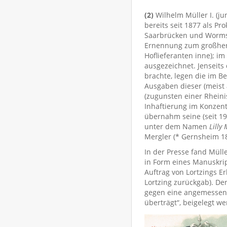
(2)
Wilhelm Müller I. (ju
bereits seit 1877 als Pr
Saarbrücken und Worms u
Ernennung zum großherzo
Hoflieferanten inne); 
ausgezeichnet. Jenseits
brachte, legen die im B
Ausgaben dieser (meist 
(zugunsten einer Rhein
Inhaftierung im Konzent
übernahm seine (seit 192
unter dem Namen
Lilly
Mergler (* Gernsheim 18.
In der Presse fand Mül
in Form eines Manuskrip
Auftrag von Lortzings E
Lortzing zurückgab). De
gegen eine angemessen
überträgt“, beigelegt we