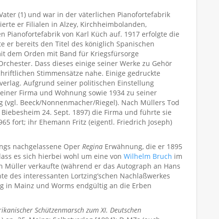
ater (1) und war in der väterlichen Pianofortefabrik
ierte er Filialen in Alzey, Kirchheimbolanden,
ianofortefabrik von Karl Küch auf. 1917 erfolgte die
er bereits den Titel des königlich Spanischen
t dem Orden mit Band für Kriegsfürsorge
 Orchester. Dass dieses einige seiner Werke zu Gehör
chriftlichen Stimmensätze nahe. Einige gedruckte
erlag. Aufgrund seiner politischen Einstellung
seiner Firma und Wohnung sowie 1934 zu seiner
ng (vgl. Beeck/Nonnenmacher/Riegel). Nach Müllers Tod
* Biebesheim 24. Sept. 1897) die Firma und führte sie
5 fort; ihr Ehemann Fritz (eigentl. Friedrich Joseph)
zings nachgelassene Oper
Regina
Erwähnung, die er 1895
dass es sich hierbei wohl um eine von
Wilhelm Bruch
im
 an Müller verkaufte (während er das Autograph an Hans
chte des interessanten Lortzing’schen Nachlaßwerkes
 in Mainz und Worms endgültig an die Erben
ikanischer Schützenmarsch zum XI. Deutschen