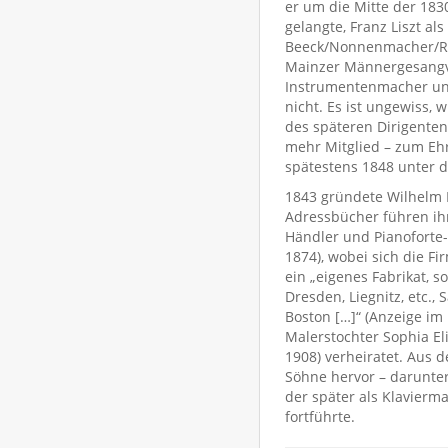
er um die Mitte der 1830
gelangte, Franz Liszt al
Beeck/Nonnenmacher/Rie
Mainzer Männergesang
Instrumentenmacher und
nicht. Es ist ungewiss,
des späteren Dirigente
mehr Mitglied – zum Ehr
spätestens 1848 unter 
1843 gründete Wilhelm M
Adressbücher führen ihn
Händler und Pianoforte-V
1874), wobei sich die F
ein „eigenes Fabrikat, s
Dresden, Liegnitz, etc.,
Boston […]“ (Anzeige im
Malerstochter Sophia Eli
1908) verheiratet. Aus 
Söhne hervor – darunter
der später als Klavierma
fortführte.