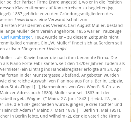
er bei der Pariser Firma Erard angestellt, wo er in die Position
s dessen Klavierstimmer auf Konzertreisen zu begleiten (vgl.
gel). 1837 gehörte er zu den Gründungsmitgliedern des
vereins
Liederkranz
; eine Verwandtschaft zum
 ersten Präsidenten des Vereins, Carl August Müller, bestand
 wie lange Müller dem Verein angehörte. 1855 war er Trauzeuge
n
Carl Kamberger
. 1882 wurde er – zu diesem Zeitpunkt nicht
enmitglied ernannt. Ein „W. Müller“ findet sich außerdem seit
den aktiven Sängern der
Liedertafel
.
üller I. als Klavierbauer die nach ihm benannte Firma. Die
 als Piano-Forte-Fabrikanten, seit den 1870er Jahren zudem als
ermieter (ein Eintrag ins Handelsregister erfolgte am 24. Apr.
irma fortan in der Münstergasse 3 befand. Angeboten wurden
owie eine reiche Auswahl von Pianinos aus Paris, Berlin, Leipzig,
 Salon-Stutz-Flügel […], Harmoniums von Geo. Wood’s & Co. aus
 Mainzer Adressbuch 1880). Müller war seit 1863 mit der
sabetha geb. Wagner (* Mainz 27. Juni 1842 | † ebd. 27. Jan.
der Ehe, die 1887 geschieden wurde, gingen je drei Töchter und
 Heinrich Adam (* Mainz 7. März 1876 | † Berlin 1. Mai 1951),
cher in Berlin lebte, und Wilhelm (2), der die väterliche Firma