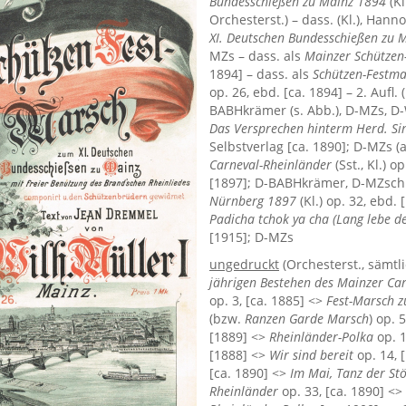
Bundesschießen zu Mainz 1894
(Kl
Orchesterst.) – dass. (Kl.), Hann
XI. Deutschen Bundesschießen zu 
MZs – dass. als
Mainzer Schützen
1894] – dass. als
Schützen-Festma
op. 26, ebd. [ca. 1894] – 2. Aufl. 
BABHkrämer (s. Abb.), D-MZs, D
Das Versprechen hinterm Herd. Sin
Selbstverlag [ca. 1890]; D-MZs 
Carneval-Rheinländer
(Sst., Kl.) 
[1897]; D-BABHkrämer, D-MZsc
Nürnberg 1897
(Kl.) op. 32, ebd.
Padicha tchok ya cha (Lang lebe d
[1915]; D-MZs
ungedruckt
(Orchesterst., sämtl
jährigen Bestehen des Mainzer Ca
op. 3, [ca. 1885] <>
Fest-Marsch 
(bzw.
Ranzen Garde Marsch
) op. 
[1889] <>
Rheinländer-Polka
op. 1
[1888] <>
Wir sind bereit
op. 14, 
[ca. 1890] <>
Im Mai, Tanz der Stö
Rheinländer
op. 33, [ca. 1890] <>