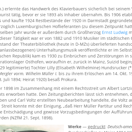
n.) erlernte das Handwerk des Klavierbauers sicherlich bei seinem V
okurist tätig, bevor er sie 1893 als Inhaber übernahm. Bis 1906 etabl
nd kaufte 1924 Restbestände der 1920 in Darmstadt gegründeten P
glich Luxemburgischen Hoflieferanten (zu diesem Zeitpunkt hatte 
im selben Jahr wurde er außerdem durch Großherzog
Ernst Ludwig
mi
 dieser Tätigkeit war er von 1882 und 1910 Musiker im städtischen
estand der Theaterbibliothek (heute in D-MZs) überlieferten hands
anlassbezogenen) Unterhaltungsmusik veröffentlichte er im Selbstv
ischen Republik) kam es 1930 zu Einbrüchen und Zerstörungen in 
rationslager Osthofen, woraufhin er, zurück in Mainz, Suizid begi
9 legitimierte) Tochter Lilly (Elisabeth Wilhelmine) Hundsrucker (
 Mergler vorm. Wilhelm Müller I.
bis zu ihrem Erlöschen am 14. Okt. 196
 Juli 1894; Heirat 1920) besaß Prokura.
ler 1898 im Zusammenhang mit einem Rechtsstreit um Albert Lort
ts erworben hatte. Den Zeitungsberichten lässt sich entnehmen, 
rben und Carl Voltz erstellten Neubearbeitung handelte, die Voltz
r Streit konnte mit der Einigung, „daß Herr Müller Partitur und Re
e Entschädigung und gewisse Vorzugsbedingungen der Aufführung
rden (NZfM 21. Sept. 1898).
Werke
—
gedruckt
:
Deutsch-amer