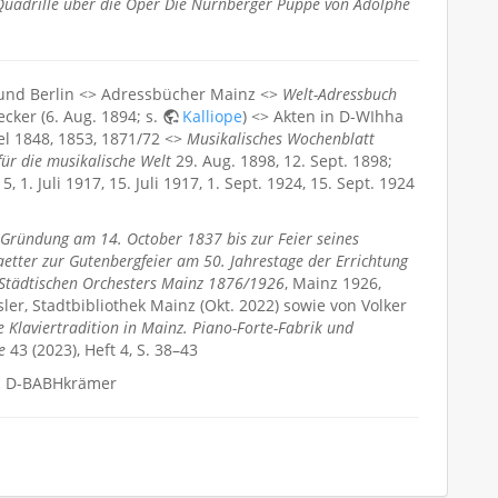
Quadrille über die Oper Die Nürnberger Puppe von Adolphe
 und Berlin <> Adressbücher Mainz <>
Welt-Adressbuch
cker (6. Aug. 1894; s.
Kalliope
) <> Akten in D-WIhha
el 1848, 1853, 1871/72 <>
Musikalisches Wochenblatt
für die musikalische Welt
29. Aug. 1898, 12. Sept. 1898;
, 1. Juli 1917, 15. Juli 1917, 1. Sept. 1924, 15. Sept. 1924
 Gründung am 14. October 1837 bis zur Feier seines
etter zur Gutenbergfeier am 50. Jahrestage der Errichtung
s Städtischen Orchesters Mainz 1876/1926
, Mainz 1926,
sler, Stadtbibliothek Mainz (Okt. 2022) sowie von Volker
e Klaviertradition in Mainz. Piano-Forte-Fabrik und
e
43 (2023), Heft 4, S. 38–43
l.; D-BABHkrämer