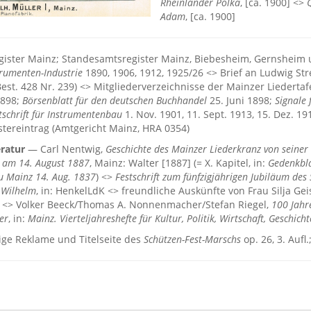
Rheinländer Polka
, [ca. 1900] <>
Adam
, [ca. 1900]
gister Mainz; Standesamtsregister Mainz, Biebesheim, Gernsheim
rumenten-Industrie
1890, 1906, 1912, 1925/26 <> Brief an Ludwig Stre
est. 428 Nr. 239) <> Mitgliederverzeichnisse der Mainzer Liedertaf
1898;
Börsenblatt für den deutschen Buchhandel
25. Juni 1898;
Signale 
tschrift für Instrumentenbau
1. Nov. 1901, 11. Sept. 1913, 15. Dez. 1915
tereintrag (Amtgericht Mainz, HRA 0354)
ratur
— Carl Nentwig,
Geschichte des Mainzer Liederkranz von seiner
s am 14. August 1887
, Mainz: Walter [1887] (= X. Kapitel, in:
Gedenkbla
u Mainz 14. Aug. 1837
) <>
Festschrift zum fünfzigjährigen Jubiläum de
 Wilhelm
, in: HenkelLdK <> freundliche Auskünfte von Frau Silja Gei
l <> Volker Beeck/Thomas A. Nonnenmacher/Stefan Riegel,
100 Jahr
er
, in:
Mainz. Vierteljahreshefte für Kultur, Politik, Wirtschaft, Geschicht
ige Reklame und Titelseite des
Schützen-Fest-Marschs
op. 26, 3. Auf