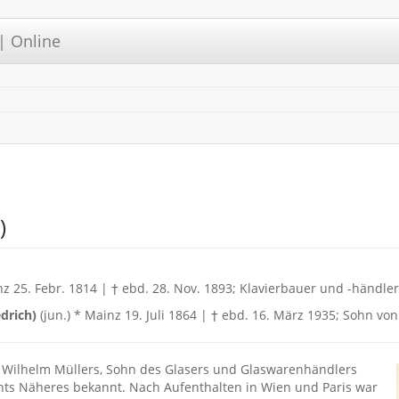
| Online
)
nz 25. Febr. 1814 | † ebd. 28. Nov. 1893; Klavierbauer und -händler
edrich)
(jun.) * Mainz 19. Juli 1864 | † ebd. 16. März 1935; Sohn vo
 Wilhelm Müllers, Sohn des Glasers und Glaswarenhändlers
chts Näheres bekannt. Nach Aufenthalten in Wien und Paris war