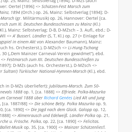
.) op. 25, Mainz: Selbstverlag [1894]; D-MZs (auch
over: Oertel [1896] <>
Schützen-Fest Marsch zum
Mainz, 1894
(Orch.) op. 26, Mainz: Selbstverlag [1894]; D-
-Marsch
(gr. Militärmusik) op. 26, Hannover: Oertel [ca.
rsch zum XI. Deutschen Bundesschiessen zu Mainz
(Kl.)
(Kl.), Mainz: Selbstverlag; D-B, D-MZsch – 3. Aufl., ebd.; D-
-WIl <>
A’ Busserl. Ländler
(S, T, Kl.) op. 27 (= Einlage für
gspiel in einem Akt
von Alexander Baumann), Mainz:
(auch hs. Orchesterst.), D-MZsch <>
Li-Hung-Tschang
op. 30 („Dem Mainzer Carneval-Verein gewidmet“), ebd.
h <>
Festmarsch zum XII. Deutschen Bundesschießen zu
 [1897]; D-MZs (auch hs. Orchesterst.), D-MZsch <>
er Sultan!) Türkischer National-Hymnen-Marsch
(Kl.), ebd.
ich in D-MZs überliefert):
Jubiläums-Marsch. Zum 50-
rnevals 1888
op. 1, [ca. 1888] <>
Elfriede. Polka-Mazurka
zum Carneval 1888 über
Richard Genées
Lied Alt und Jung
5, [ca. 1887/88] <>
Die schöne Betty. Polka Mazurka
op. 9,
0, [ca. 1890] <>
Die Jagd nach dem Glück. Galopp
op. 12,
[1888] <>
Almenrausch und Edelweiß. Ländler-Polka
op. 21,
rche u. Frösche. Polka
, op. 22, [ca. 1890] <>
Felicitas.
Ballet-Musik
op. 35, [ca. 1900] <>
Mainzer Schützenlies’l.