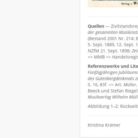
Quellen
— Zivilstandsre
der gesammten Musikinst
(Bestand 2001 Nr. 214; B
5. Sept. 1889, 12. Sept. 
NZfM 21. Sept. 1898;
Zei
<> MMB <> Handelsregis
Referenzwerke und Lite
Fünfzigjährigen Jubiläum
des Gutenbergdenkmals z
S. 16, 83f. <> Art.
Müller,
Beeck und Stefan Riege
Musikverlag Wilhelm Müll
Abbildung 1–2: Rückseit
Kristina Krämer