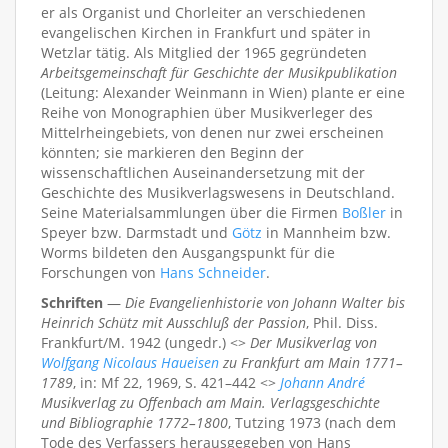
er als Organist und Chorleiter an verschiedenen
evangelischen Kirchen in Frankfurt und später in
Wetzlar tätig. Als Mitglied der 1965 gegründeten
Arbeitsgemeinschaft für Geschichte der Musikpublikation
(Leitung: Alexander Weinmann in Wien) plante er eine
Reihe von Monographien über Musikverleger des
Mittelrheingebiets, von denen nur zwei erscheinen
könnten; sie markieren den Beginn der
wissenschaftlichen Auseinandersetzung mit der
Geschichte des Musikverlagswesens in Deutschland.
Seine Materialsammlungen über die Firmen
Boßler
in
Speyer bzw. Darmstadt und
Götz
in Mannheim bzw.
Worms bildeten den Ausgangspunkt für die
Forschungen von
Hans Schneider
.
Schriften
—
Die Evangelienhistorie von Johann Walter bis
Heinrich Schütz mit Ausschluß der Passion
, Phil. Diss.
Frankfurt/M. 1942 (ungedr.) <>
Der Musikverlag von
Wolfgang Nicolaus Haueisen
zu Frankfurt am Main 1771–
1789
, in: Mf 22, 1969, S. 421–442 <>
Johann André
Musikverlag zu Offenbach am Main. Verlagsgeschichte
und Bibliographie 1772–1800
, Tutzing 1973 (nach dem
Tode des Verfassers herausgegeben von Hans