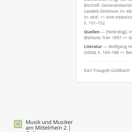
Bischöfl. Generalvikariat
Laudate Dominum
, in: e
in: ebd. <>
Vom elsässis
S. 151–152
Quellen
— [Nekrolog], i
Bisthums Trier
1897 <>
G
Literatur
— Wolfgang H
(2004), S. 169–188 <> Be
Karl Traugott Goldbach
Musik und Musiker
am Mittelrhein 2 |