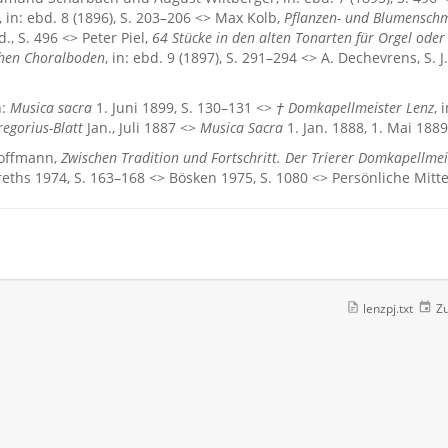
, in: ebd. 8 (1896), S. 203–206 <> Max Kolb,
Pflanzen- und Blumenschm
bd., S. 496 <> Peter Piel,
64 Stücke in den alten Tonarten für Orgel o
chen Choralboden
, in: ebd. 9 (1897), S. 291–294 <> A. Dechevrens, S. J
n:
Musica sacra
1. Juni 1899, S. 130–131 <>
† Domkapellmeister Lenz
, 
regorius-Blatt
Jan., Juli 1887 <>
Musica Sacra
1. Jan. 1888, 1. Mai 1889
offmann,
Zwischen Tradition und Fortschritt. Der Trierer Domkapellme
reths 1974, S. 163–168 <> Bösken 1975, S. 1080 <> Persönliche Mitt
lenzpj.txt
Zu