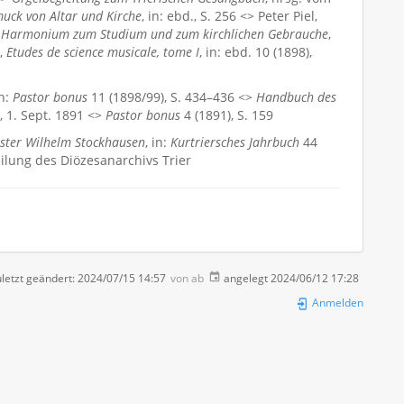
uck von Altar und Kirche
, in: ebd., S. 256 <> Peter Piel,
der Harmonium zum Studium und zum kirchlichen Gebrauche
,
.,
Etudes de science musicale, tome I
, in: ebd. 10 (1898),
in:
Pastor bonus
11 (1898/99), S. 434–436 <>
Handbuch des
, 1. Sept. 1891 <>
Pastor bonus
4 (1891), S. 159
ister Wilhelm Stockhausen
, in:
Kurtriersches Jahrbuch
44
eilung des Diözesanarchivs Trier
letzt geändert:
2024/07/15 14:57
von
ab
angelegt
2024/06/12 17:28
Anmelden