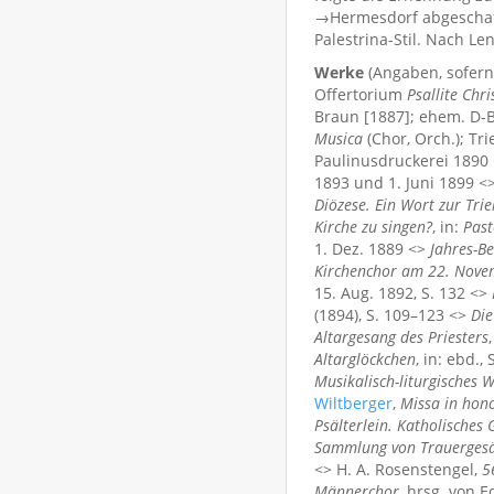
→Hermesdorf abgeschafft
Palestrina-Stil. Nach L
Werke
(Angaben, sofern
Offertorium
Psallite Chr
Braun [1887]; ehem. D-
Musica
(Chor, Orch.); Tr
Paulinusdruckerei 1890
1893 und 1. Juni 1899 <
Diözese. Ein Wort zur Tri
Kirche zu singen?
, in:
Past
1. Dez. 1889 <>
Jahres-Be
Kirchenchor am 22. Nove
15. Aug. 1892, S. 132 <>
(1894), S. 109–123 <>
Die
Altargesang des Priesters
Altarglöckchen
, in: ebd.,
Musikalisch-liturgisches 
Wiltberger
,
Missa in hon
Psälterlein. Katholisches
Sammlung von Trauerges
<> H. A. Rosenstengel,
5
Männerchor
, hrsg. von 