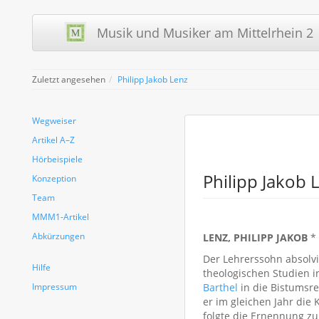
Musik und Musiker am Mittelrhein 2 
Zuletzt angesehen
Philipp Jakob Lenz
Wegweiser
Artikel A–Z
Hörbeispiele
Philipp Jakob 
Konzeption
Team
MMM1-Artikel
Abkürzungen
LENZ, PHILIPP JAKOB
* 
Der Lehrerssohn absolvi
Hilfe
theologischen Studien i
Impressum
Barthel
in die Bistumsre
er im gleichen Jahr die 
folgte die Ernennung z