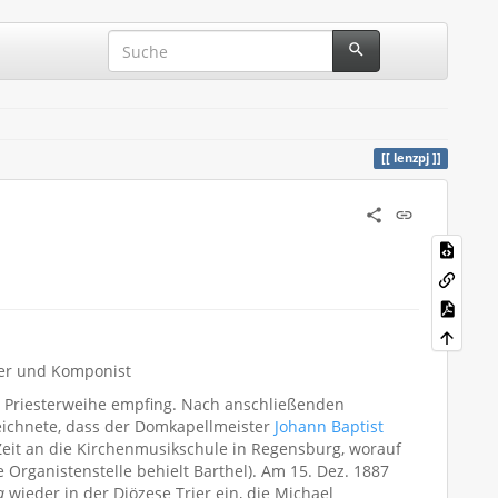
lenzpj
ter und Komponist
ne Priesterweihe empfing. Nach anschließenden
zeichnete, dass der Domkapellmeister
Johann Baptist
 Zeit an die Kirchenmusikschule in Regensburg, worauf
e Organistenstelle behielt Barthel). Am 15. Dez. 1887
a
wieder in der Diözese Trier ein, die Michael