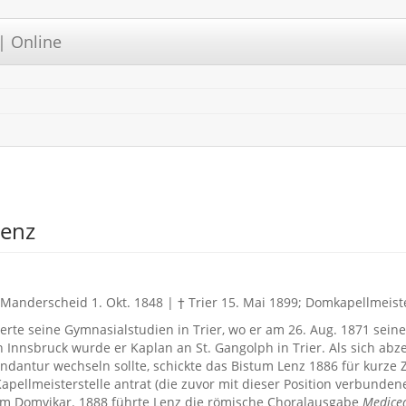
| Online
Lenz
Manderscheid 1. Okt. 1848 | † Trier 15. Mai 1899; Domkapellmeis
erte seine Gymnasialstudien in Trier, wo er am 26. Aug. 1871 sei
n Innsbruck wurde er Kaplan an St. Gangolph in Trier. Als sich ab
ndantur wechseln sollte, schickte das Bistum Lenz 1886 für kurze
Kapellmeisterstelle antrat (die zuvor mit dieser Position verbunden
um Domvikar. 1888 führte Lenz die römische Choralausgabe
Medice