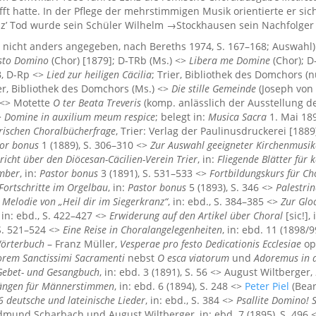
 hatte. In der Pflege der mehrstimmigen Musik orientierte er sic
enz’ Tod wurde sein Schüler Wilhelm →Stockhausen sein Nachfolger
 nicht anders angegeben, nach Bereths 1974, S. 167–168; Auswahl
isto Domino
(Chor) [1879]; D-TRb (Ms.) <>
Libera me Domine
(Chor); D
B, D-Rp <>
Lied zur heiligen Cäcilia
; Trier, Bibliothek des Domchors 
ier, Bibliothek des Domchors (Ms.) <>
Die stille Gemeinde
(Joseph von E
 <> Motette
O ter Beata Treveris
(komp. anlässlich der Ausstellung de
>
Domine in auxilium meum respice
; belegt in:
Musica Sacra
1. Mai 18
erischen Choralbücherfrage
, Trier: Verlag der Paulinusdruckerei [18
or bonus
1 (1889), S. 306–310 <>
Zur Auswahl geeigneter Kirchenmusik
richt über den Diöcesan-Cäcilien-Verein Trier
, in:
Fliegende Blätter für 
mber
, in:
Pastor bonus
3 (1891), S. 531–533 <>
Fortbildungskurs für C
Fortschritte im Orgelbau
, in:
Pastor bonus
5 (1893), S. 346 <>
Palestri
 Melodie von „Heil dir im Siegerkranz“
, in: ebd., S. 384–385 <>
Zur Glo
, in: ebd., S. 422–427 <>
Erwiderung auf den Artikel über Choral
[sic!],
 S. 521–524 <>
Eine Reise in Choralangelegenheiten
, in: ebd. 11 (1898/
Wörterbuch
– Franz Müller,
Vesperae pro festo Dedicationis Ecclesiae
op
orem Sanctissimi Sacramenti
nebst
O esca viatorum
und
Adoremus in 
 Gebet- und Gesangbuch
, in: ebd. 3 (1891), S. 56 <> August Wiltberger,
ängen für Männerstimmen
, in: ebd. 6 (1894), S. 248 <>
Peter Piel
(Bear
6 deutsche und lateinische Lieder
, in: ebd., S. 384 <>
Psallite Domino! 
Edmund Scharbach und August Wiltberger, in: ebd. 7 (1895), S. 496 