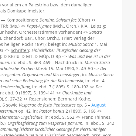
h vor allem an Palestrina bzw. dem damaligen
 als Domkapellmeister.
) —
Kompositionen
:
Domine, Salvum fac
(Chor) <>
-TRb (Ms.) <>
Papst-Hymne
(Mch., Orch.), KlA., Leipzig:
(nur hschr. Orchesterstimmen vorhanden) <>
Sancta
ichendorf; Bar., Chor, Orch.), Trier: Verlag der
s heiligen Rocks 1891); belegt in:
Musica Sacra
1. Mai
93 <>
Schriften
:
Einheitlicher liturgischer Gesang der
89]; D-KBrlb, D-MT, D-MÜp, D-Rp <>
Was und wie ist in der
alien
, in: ebd., S. 463–469 – Nachdruck in:
Musica Sacra
katholische Kirchen-Musik
15. Mai 1890, S. 49–50 <>
Der
horregenten, Organisten und Kirchensänger
, in:
Musica Sacra
na und seine Bedeutung für die Kirchenmusik
, in: ebd. 4
ckenbeschaffung
, in: ebd. 7 (1895), S. 189–192 <>
Der
 in: ebd. 9 (1897), S. 139–141 <>
Chorknabe und
99), S. 27–32 <>
Rezensionen
: Bernhard Kothe,
. 6 sowie
Vesperae de festo Pentecostes
op. 5 –
August
aeternum
op. 42, in:
Pastor bonus
2 (1890), S. 168 <>
Elementar-Orgelschule
, in: ebd., S. 552 <> Franz Thinnes,
b.),
Orgelbegleitung zum Vesperale parvum
, in: ebd., S. 342
Sammlung leichter kirchlicher Gesänge für vierstimmigen
<>
Orgelbegleitung zum Trierischen Gesangbuch
, hrsg. vom