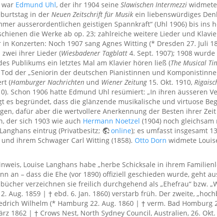
e war
Edmund Uhl
, der ihr 1904 seine
Slawischen Intermezzi
widmete 
burtstag in der
Neuen Zeitschrift für Musik
ein liebenswürdiges Denk
mer ausserordentlichen geistigen Spannkraft“ (Uhl 1906) bis ins 
schienen die Werke ab op. 23; zahlreiche weitere Lieder und Klavi
in Konzerten: Noch 1907 sang Agnes Witting (* Dresden 27. Juli 186
zwei ihrer Lieder (
Wiesbadener Tagblatt
4. Sept. 1907); 1908 wurde
es Publikums ein letztes Mal am Klavier hören ließ (
The Musical Ti
er Tod der „Seniorin der deutschen Pianistinnen und Komponistinn
rt (
Hamburger Nachrichten
und
Wiener Zeitung
15. Okt. 1910,
Rigais
10). Schon 1906 hatte Edmund Uhl resümiert: „In ihren äusseren Ver
 es begründet, dass die glänzende musikalische und virtuose Beg
gen, dafür aber die wertvollere Anerkennung der Besten ihrer Zei
, der sich 1903 wie auch
Hermann Noetzel
(1904) noch gleichsam 
anghans eintrug (Privatbesitz;
online
); es umfasst insgesamt 13
 und ihrem Schwager Carl Witting (1858).
Otto Dorn
widmete Louis
inweis, Louise Langhans habe „herbe Schicksale in ihrem Familienle
 an – dass die Ehe (vor 1890) offiziell geschieden wurde, geht au
ücher verzeichnen sie freilich durchgehend als „Ehefrau“ bzw. „Wi
12. Aug. 1859 | † ebd. 6. Jan. 1860) verstarb früh. Der zweite, „ho
drich Wilhelm (* Hamburg 22. Aug. 1860 | † verm. Bad Homburg 20.
ärz 1862 | † Crows Nest, North Sydney Council, Australien, 26. Ok