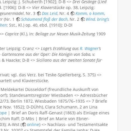
 Leipzig: J. Schuberth [1902]; D-B <>
Drei Gesänge
(
Lied
bd. [1906]; D-B <>
Vier Klavierstücke
op. 38, Leipzig:
igeunermädel
, Nr. 3
Das Leid
, Nr. 4
Komm, o komm
,
er
(Nr. 1
Schäumend floß der Bach
, Nr. 2
Wind, bring’s
chen
; Sst., Kl.) op. 40, ebd. [1910]; D-Dl
 <>
Caprice
(Kl.), in:
Beilage zur Neuen Musik-Zeitung
1909
ter Leipzig: Cranz <>
Loge’s Erzählung aus
R. Wagner
’s
>
Gartenscene aus der Oper: Die Königin von Saba, v.
rs & Haacke; D-B <>
Siciliano aus der zweiten Sonate für
at; vgl. das Verz. bei Teske-Spellerberg, S. 375) <>
artett und Klavierstücke.
eldekartei Düsseldorf (freundliche Auskunft von
dorf); Standesamtsregister Wiesbaden <> Adressbücher
/73, Berlin 1872, Wiesbaden 1875/76–1935 <> 7 Briefe
de Nov. 1852]; D-DÜhh), Clara Schumann, 2 an Lina
iope
| Brief an Doris Raff-Genast (1863) als Einlage eines
chim Raff; D-Mbs | Brief an Marie von Ebner-
3); A-Wst (
online
) <> Nachlass- und Testamentsakte
3 Nr. 10207 <> Stammtafel der Familie Japha; D-Ha,