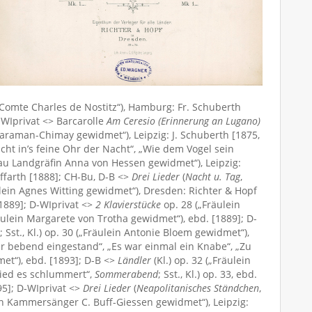
e Comte Charles de Nostitz“), Hamburg: Fr. Schuberth
-WIprivat <> Barcarolle
Am Ceresio (Erinnerung an Lugano)
 Caraman-Chimay gewidmet“), Leipzig: J. Schuberth [1875,
ucht in’s feine Ohr der Nacht“, „Wie dem Vogel sein
 Frau Landgräfin Anna von Hessen gewidmet“), Leipzig:
Hoffarth [1888]; CH-Bu, D-B <>
Drei Lieder
(
Nacht u. Tag
,
äulein Agnes Witting gewidmet“), Dresden: Richter & Hopf
 [1889]; D-WIprivat <>
2 Klavierstücke
op. 28 („Fräulein
räulein Margarete von Trotha gewidmet“), ebd. [1889]; D-
 Sst., Kl.) op. 30 („Fräulein Antonie Bloem gewidmet“),
h dir bebend eingestand“, „Es war einmal ein Knabe“, „Zu
et“), ebd. [1893]; D-B <>
Ländler
(Kl.) op. 32 („Fräulein
ied es schlummert“,
Sommerabend
; Sst., Kl.) op. 33, ebd.
1895]; D-WIprivat <>
Drei Lieder
(
Neapolitanisches Ständchen
,
Herrn Kammersänger C. Buff-Giessen gewidmet“), Leipzig: