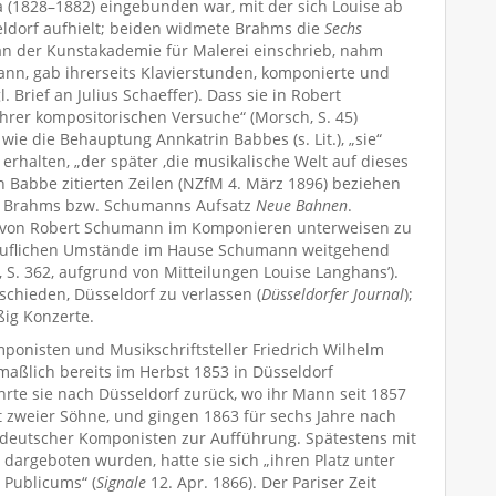
 (1828–1882) eingebunden war, mit der sich Louise ab
eldorf aufhielt; beiden widmete Brahms die
Sechs
n der Kunstakademie für Malerei einschrieb, nahm
nn, gab ihrerseits Klavierstunden, komponierte und
. Brief an Julius Schaeffer). Dass sie in Robert
hrer kompositorischen Versuche“ (Morsch, S. 45)
wie die Behauptung Annkatrin Babbes (s. Lit.), „sie“
 erhalten, „der später ‚die musikalische Welt auf dieses
 Babbe zitierten Zeilen (NZfM 4. März 1896) beziehen
es Brahms bzw. Schumanns Aufsatz
Neue Bahnen
.
h von Robert Schumann im Komponieren unterweisen zu
beruflichen Umstände im Hause Schumann weitgehend
, S. 362, aufgrund von Mitteilungen Louise Langhans’).
schieden, Düsseldorf zu verlassen (
Düsseldorfer Journal
);
ßig Konzerte.
ponisten und Musikschriftsteller Friedrich Wilhelm
aßlich bereits im Herbst 1853 in Düsseldorf
hrte sie nach Düsseldorf zurück, wo ihr Mann seit 1857
 zweier Söhne, und gingen 1863 für sechs Jahre nach
 deutscher Komponisten zur Aufführung. Spätestens mit
 dargeboten wurden, hatte sie sich „ihren Platz unter
 Publicums“ (
Signale
12. Apr. 1866). Der Pariser Zeit