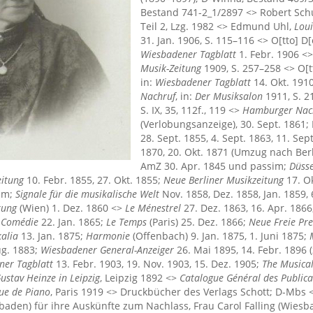
Bestand 741-2_1/2897 <> Robert Sc
Teil 2, Lzg. 1982 <> Edmund Uhl,
Loui
31. Jan. 1906, S. 115–116 <> O[tto] D
Wiesbadener Tagblatt
1. Febr. 1906 <
Musik-Zeitung
1909, S. 257–258 <> O[t
in:
Wiesbadener Tagblatt
14. Okt. 1910
Nachruf
, in:
Der Musiksalon
1911, S. 2
S. IX, 35, 112f., 119 <>
Hamburger Nac
(Verlobungsanzeige), 30. Sept. 1861; 
28. Sept. 1855, 4. Sept. 1863, 11. Sept
1870, 20. Okt. 1871 (Umzug nach Berl
AmZ 30. Apr. 1845 und passim;
Düsse
eitung
10. Febr. 1855, 27. Okt. 1855;
Neue Berliner Musikzeitung
17. Ok
im;
Signale für die musikalische Welt
Nov. 1858, Dez. 1858, Jan. 1859, 6
tung
(Wien) 1. Dez. 1860 <>
Le Ménestrel
27. Dez. 1863, 16. Apr. 186
 Comédie
22. Jan. 1865;
Le Temps
(Paris) 25. Dez. 1866;
Neue Freie Pre
alia
13. Jan. 1875;
Harmonie
(Offenbach) 9. Jan. 1875, 1. Juni 1875;
ug. 1883;
Wiesbadener General-Anzeiger
26. Mai 1895, 14. Febr. 1896 (
ner Tagblatt
13. Febr. 1903, 19. Nov. 1903, 15. Dez. 1905;
The Musica
ustav Heinze in Leipzig
, Leipzig 1892 <>
Catalogue Général des Publica
que de Piano
, Paris 1919 <> Druckbücher des Verlags Schott; D-Mbs 
baden) für ihre Auskünfte zum Nachlass, Frau Carol Falling (Wie