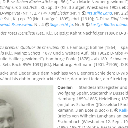
]; D-B <>
Sieben Klavierstücke
op. 36 („Frau Marie Neuber gewidmet“),
Schlaf ein
; 3 Sst./Fch., Kl.) op. 37 (Nr. 3 aufgef. Wiesbaden 1903), e
 D-WIprivat (Nr. 1, 2, 4) <>
Fünf Lieder
(Nr. 1
In’s stille Land
, Nr. 2
Z
t
; Sst., Kl.) op. 39 (Nr. 1 aufgef. 1895), ebd. [1910]; D-Dl <>
Fünf Lied
ewind, Brausewind
, Nr. 4
Sage nicht ja
, Nr. 5
Lust’ge Blättermünd
des roses (Lenzlied)
(Sst., Kl.), Leipzig: Kahnt Nachfolger [1896]; D-B
du premier Quatuor de Cherubini
(Kl.), Hamburg: Böhme [1864] – spä
ld
(Kl.), Mainz: Schott [1877 und 5 weitere Aufl. bis 1902]; D-Mbs <
n Julie Hallier gewidmet“), Hamburg: Pohle [1878] – ab 1891 Schwee
2
. Seb. Bach BWV 1031] (Kl.), Hamburg: Hoffmann [1901,
1905]; D-B
tücke und Lieder (aus dem Nachlass von Eleonore Schleiden; D-WIpriv
rwähnt bis dahin ungedruckte Werke, darunter Lieder, ein Streichqu
Quellen
— Standesamtsregister und M
Wolfgang Spahr, Stadtarchiv Düssel
Hamburg 1859–1865, Heidelberg 1872
(an Julius Schaeffer ([Düsseldorf En
Ramann, 3 an Bote & Bock) s.
Kall
Briefes von Wilhelm Langhans an Joa
Eschenbach (Wiesbaden 12. Sept. 190
(1890–1897); D-WIhha, Bestand 469/3