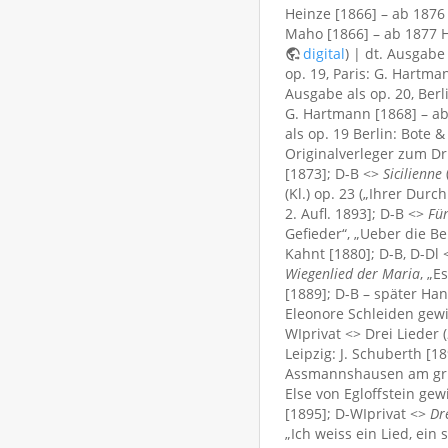
Heinze [1866] – ab 1876 
Maho [1866] – ab 1877 H
digital
) | dt. Ausgabe
op. 19, Paris: G. Hartma
Ausgabe als op. 20, Berl
G. Hartmann [1868] – ab
als op. 19 Berlin: Bote 
Originalverleger zum Dr
[1873]; D-B <>
Sicilienne
(Kl.) op. 23 („Ihrer Dur
2. Aufl. 1893]; D-B <>
Fü
Gefieder“, „Ueber die Be
Kahnt [1880]; D-B, D-Dl
Wiegenlied der Maria
, „E
[1889]; D-B – später Ha
Eleonore Schleiden gewid
WIprivat <> Drei Lieder (
Leipzig: J. Schuberth [1
Assmannshausen am grüne
Else von Egloffstein gew
[1895]; D-WIprivat <>
Dr
„Ich weiss ein Lied, ein