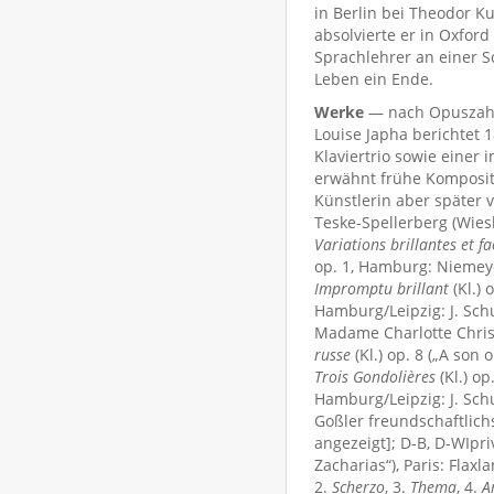
in Berlin bei Theodor K
absolvierte er in Oxfor
Sprachlehrer an einer S
Leben ein Ende.
Werke
— nach Opuszahlen
Louise Japha berichtet 1
Klaviertrio sowie einer 
erwähnt frühe Kompositi
Künstlerin aber später v
Teske-Spellerberg (Wie
Variations brillantes et f
op. 1, Hamburg: Niemey
Impromptu brillant
(Kl.) 
Hamburg/Leipzig: J. Sch
Madame Charlotte Christ
russe
(Kl.) op. 8 („A son 
Trois Gondolières
(Kl.) op
Hamburg/Leipzig: J. Sch
Goßler freundschaftlich
angezeigt]; D-B, D-WIpr
Zacharias“), Paris: Flaxla
2.
Scherzo
, 3.
Thema
, 4.
A