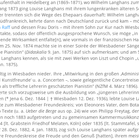
 Aufenthalt in Heidelberg an (1869–1871), wo Wilhelm Langhans zum
fang 1873 ging Louise Langhans mit ihrem lungenkranken älteren 
either trennten sich die Wege des Ehepaars dauerhaft: Wilhelm Langha
Südfrankreich, kehrte dann nach Deutschland zurück und kam – mö
 Raff
und dessen Frau Doris – mit ihrem Sohn zur Kur nach Wiesb
ntakte, sodass der öffentlich ausgesprochene Wunsch, sie möge „in
gende Wirksamkeit entfalte[n], wie vormals in der französischen Ha
 am 25. Nov. 1874 machte sie in einer Soirée der Wiesbadener Säng
 Pianistin“ (
Didaskalia
9. Jan. 1875) auf sich aufmerksam; und am 
 Langhans kennen, als sie mit zwei Werken von Liszt und Chopin 
an. 1875).
ültig in Wiesbaden nieder. Ihre „Mitwirkung in den großen ‚Adminis
d Kunstfreunde‘ u. a. Concerten –, sowie gelegentliche Concertreis
ls treffliche Lehrerin geschätzten Pianistin“ (NZfM 4. März 1896). 
rte sich vorzugsweise um die Ausbildung von „jüngeren Lehrerinnen
en (* Jena 6. Dez. 1844 | † Wiesbaden 12. Dez. 1936), lebte Louise
te zum Wiesbadener Freundeskreis; von Eleonores Vater, dem Botan
Texte (u. a.
Ueber die Berge
aus op. 24) wie von Philipp Freytag, d
tin noch 1883 aufgetreten und zu gemeinsamen Kammermusikkonze
 [lt. Grabstein Friedhof Melaten, Köln] oder 1835 [lt. Stammtafel, 
t
28. Dez. 1882, 4. Jan. 1883), zog sich Louise Langhans später aufg
re Freundeskreise die Freude und den Genuß [hatten], ihrem meist