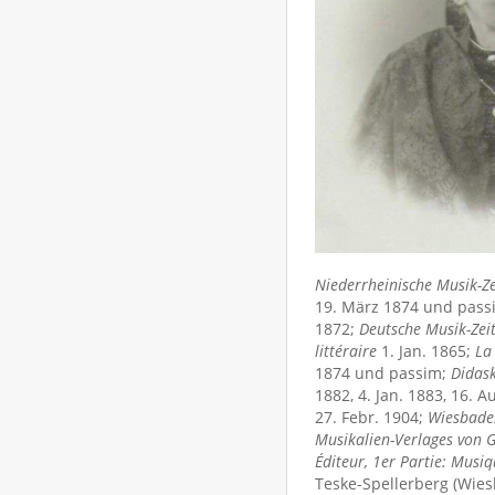
Niederrheinische Musik-Z
19. März 1874 und pass
1872;
Deutsche Musik-Zei
littéraire
1. Jan. 1865;
La
1874 und passim;
Didask
1882, 4. Jan. 1883, 16. A
27. Febr. 1904;
Wiesbade
Musikalien-Verlages von G
Éditeur, 1er Partie: Musi
Teske-Spellerberg (Wies