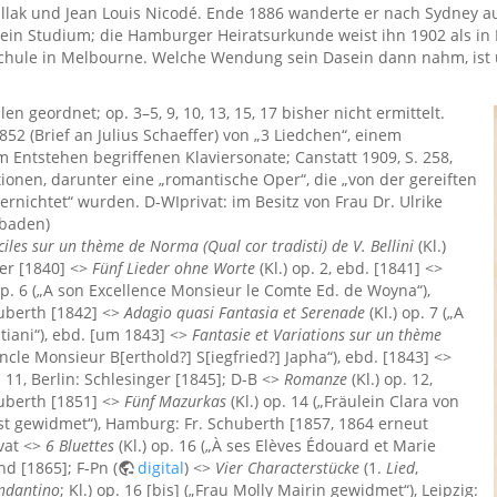
ullak und Jean Louis Nicodé. Ende 1886 wanderte er nach Sydney au
d ein Studium; die Hamburger Heiratsurkunde weist ihn 1902 als in 
chule in Melbourne. Welche Wendung sein Dasein dann nahm, ist u
 geordnet; op. 3–5, 9, 10, 13, 15, 17 bisher nicht ermittelt.
852 (Brief an Julius Schaeffer) von „3 Liedchen“, einem
im Entstehen begriffenen Klaviersonate; Canstatt 1909, S. 258,
onen, darunter eine „romantische Oper“, die „von der gereiften
ernichtet“ wurden. D-WIprivat: im Besitz von Frau Dr. Ulrike
sbaden)
aciles sur un thème de Norma (Qual cor tradisti) de V. Bellini
(Kl.)
er [1840] <>
Fünf Lieder ohne Worte
(Kl.) op. 2, ebd. [1841] <>
op. 6 („A son Excellence Monsieur le Comte Ed. de Woyna“),
uberth [1842] <>
Adagio quasi Fantasia et Serenade
(Kl.) op. 7 („A
iani“), ebd. [um 1843] <>
Fantasie et Variations sur un thème
oncle Monsieur B[erthold?] S[iegfried?] Japha“), ebd. [1843] <>
. 11, Berlin: Schlesinger [1845]; D-B <>
Romanze
(Kl.) op. 12,
uberth [1851] <>
Fünf Mazurkas
(Kl.) op. 14 („Fräulein Clara von
st gewidmet“), Hamburg: Fr. Schuberth [1857, 1864 erneut
ivat <>
6 Bluettes
(Kl.) op. 16 („À ses Elèves Édouard et Marie
nd [1865]; F-Pn (
digital
) <>
Vier Characterstücke
(1.
Lied
,
ndantino
; Kl.) op. 16 [bis] („Frau Molly Mairin gewidmet“), Leipzig: