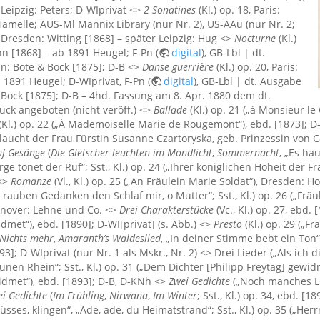
Leipzig: Peters; D-WIprivat <>
2 Sonatines
(Kl.) op. 18, Paris:
amelle; AUS-Ml Mannix Library (nur Nr. 2), US-AAu (nur Nr. 2;
 Dresden: Witting [1868] – später Leipzig: Hug <>
Nocturne
(Kl.)
nn [1868] – ab 1891 Heugel; F-Pn (
digital
), GB-Lbl | dt.
in: Bote & Bock [1875]; D-B <>
Danse guerrière
(Kl.) op. 20, Paris:
 1891 Heugel; D-WIprivat, F-Pn (
digital
), GB-Lbl | dt. Ausgabe
& Bock [1875]; D-B – 4hd. Fassung am 8. Apr. 1880 dem dt.
uck angeboten (nicht veröff.) <>
Ballade
(Kl.) op. 21 („à Monsieur l
(Kl.) op. 22 („À Mademoiselle Marie de Rougemont“), ebd. [1873]; D
chlaucht der Frau Fürstin Susanne Czartoryska, geb. Prinzessin von
nf Gesänge
(
Die Gletscher leuchten im Mondlicht
,
Sommernacht
, „Es ha
rge tönet der Ruf“; Sst., Kl.) op. 24 („Ihrer königlichen Hoheit der
 <>
Romanze
(Vl., Kl.) op. 25 („An Fräulein Marie Soldat“), Dresden: 
s rauben Gedanken den Schlaf mir, o Mutter“; Sst., Kl.) op. 26 („Fr
nnover: Lehne und Co. <>
Drei Charakterstücke
(Vc., Kl.) op. 27, ebd.
met“), ebd. [1890]; D-WI[privat] (s. Abb.) <>
Presto
(Kl.) op. 29 („F
Nichts mehr
,
Amaranth’s Waldeslied
, „In deiner Stimme bebt ein Ton“;
893]; D-WIprivat (nur Nr. 1 als Mskr., Nr. 2) <> Drei Lieder („Als ic
n Rhein“; Sst., Kl.) op. 31 („Dem Dichter [Philipp Freytag] gewidm
idmet“), ebd. [1893]; D-B, D-KNh <>
Zwei Gedichte
(„Noch manches L
ei Gedichte
(
Im Frühling
,
Nirwana
,
Im Winter
; Sst., Kl.) op. 34, ebd. [
 süsses, klingen“, „Ade, ade, du Heimatstrand“; Sst., Kl.) op. 35 („