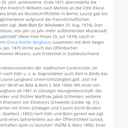
 Dr. phil. promovierte. Ende 1871 übersiedelte die
Sohn Friedrich Wilhelm nach Menton an die Côte d’Azur
ns blieb als Musikschriftsteller in Berlin; Louise gab bis
glicherweise aufgrund der freundschaftlichen
aden (vgl.
Bade-Blatt für Wiesbaden
29. Aug. 1874). Dort
 dieser, von Jahr zu Jahr mehr aufblühenden Musikstadt
uptstadt“ (
Neue Freie Presse
25. Juli 1874), rasch in
erin
Elvira Müller-Berghaus
zusammen mit dem Geiger
5. Jan. 1875 lernte auch das Offenbacher
„unseres Wissens, zum Erstenmal in Süddeutschland
trationsconcerten‘ der städtischen Curdirection, im
en nach Köln u. s. w. begründeten auch dort in Bälde das
Louise Langhans’ Unterrichtstätigkeit galt „fast nie
“ (Brief an Bote & Bock 2. Mai 1884). Mit einer von
 Langhans ab 1881 in ständiger Hausgemeinschaft. Die
iker und Dichter Matthias Jakob Schleiden, vertonte
em Ehemann von Eleonores Schwester (Lieder op. 31).
rten mit ihrem Schwager und Cousin (nicht Bruder)
s. Quellen] –1892) nach Köln und Bonn gereist war (vgl.
rund eines Gehörleidens aus der Öffentlichkeit zurück,
erhaften Spiel zu lauschen“ (NZfM 4. März 1896). Einer