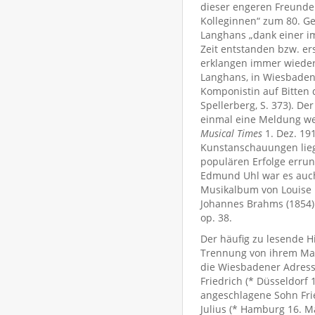
dieser engeren Freund
Kolleginnen“ zum 80. Ge
Langhans „dank einer im
Zeit entstanden bzw. er
erklangen immer wieder 
Langhans, in Wiesbaden 
Komponistin auf Bitten d
Spellerberg, S. 373). D
einmal eine Meldung we
Musical Times
1. Dez. 19
Kunstanschauungen liegt
populären Erfolge errun
Edmund Uhl war es auch
Musikalbum von Louise L
Johannes Brahms (1854)
op. 38.
Der häufig zu lesende H
Trennung von ihrem Mann
die Wiesbadener Adressb
Friedrich (* Düsseldorf 
angeschlagene Sohn Frie
Julius (* Hamburg 16. M