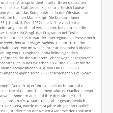
und „der Alterspräsidentin unter ihren deutschen
mal setzte. Stattdessen konzentrierte sich Louise
hohe Alter auf das Komponieren. In der Wiesbadener
erstücke blieben Manuskript. Die Kompositionen
3 | † ebd. 3. Dez. 1937), die Nichte von Louise
 ein Langhans-Abend veranstaltet, bei dem sich die
mes
1. März 1908; vgl. das Programm bei Teske-
en“ im Oktober 1910 war der überregionalen Presse noch
che Rundschau
und
Prager Tagblatt
16. Okt. 1910,
The
hältnissen, wie im Wesen ihrer aristokratisch idealen
abung von L. Langhans-Japha keine eigentlich
t gefunden, die ihr auf ihrem Lebenswege begegneten.“
nachträglich in das zwischen 1851 und 1858 geführte
 kleine Kompositionen u. a. von Ole Bull (1851),
e Langhans-Japha seine 1893 erschienenen
Drei Lieder
ben“ (Dorn 1910) erfahren, spielt nicht nur auf die
s der Nachlass- und Testamentsakte (s. Quellen) hervor;
twe“ –, sondern auch auf ihre drei Kinder: Carl
chbegabte“ (NZfM 4. März 1896), aber gesundheitlich
 Dez. 1884) wurde nur 24 Jahre alt. Johann Gottlieb
t. 1905) studierte an der Neuen Akademie der Tonkunst