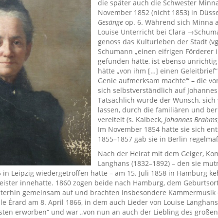
die später auch die Schwester Minna
November 1852 (nicht 1853) in Düss
Gesänge
op. 6. Während sich Minna a
Louise Unterricht bei Clara →Schuma
genoss das Kulturleben der Stadt (vgl
Schumann „einen eifrigen Förderer i
gefunden hätte, ist ebenso unrichtig 
hätte „von ihm […] einen Geleitbrief“
Genie aufmerksam machte‘“ – die von
sich selbstverständlich auf Johann
Tatsächlich wurde der Wunsch, sic
lassen, durch die familiären und 
vereitelt (s. Kalbeck,
Johannes Brahms
Im November 1854 hatte sie sich ent
1855–1857 gab sie in Berlin regelmä
Nach der Heirat mit dem Geiger, Kom
Langhans (1832–1892) – den sie mutm
in Leipzig wiedergetroffen hatte – am 15. Juli 1858 in Hamburg ke
meister innehatte. 1860 zogen beide nach Hamburg, dem Geburtsort
 weiterhin gemeinsam auf und brachten insbesondere Kammermusik
lle Érard am 8. April 1866, in dem auch Lieder von Louise Langhans
isten erworben“ und war „von nun an auch der Liebling des großen