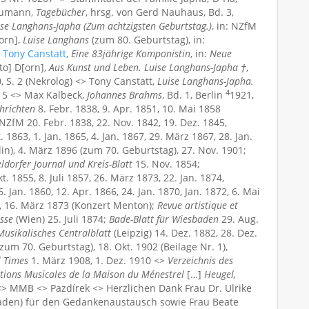
humann,
Tagebücher
, hrsg. von Gerd Nauhaus, Bd. 3,
se Langhans-Japha (Zum achtzigsten Geburtstag.)
, in: NZfM
[orn],
Luise Langhans
(zum 80. Geburtstag), in:
>
Tony Canstatt
,
Eine 83jährige Komponistin
, in:
Neue
to] D[orn],
Aus Kunst und Leben. Luise Langhans-Japha †
,
, S. 2 (Nekrolog) <> Tony Canstatt,
Luise Langhans-Japha.
4
15 <> Max Kalbeck,
Johannes Brahms
, Bd. 1, Berlin
1921,
hrichten
8. Febr. 1838, 9. Apr. 1851, 10. Mai 1858
NZfM 20. Febr. 1838, 22. Nov. 1842, 19. Dez. 1845,
. 1863, 1. Jan. 1865, 4. Jan. 1867, 29. März 1867, 28. Jan.
in), 4. März 1896 (zum 70. Geburtstag), 27. Nov. 1901;
ldorfer Journal und Kreis-Blatt
15. Nov. 1854;
t. 1855, 8. Juli 1857, 26. März 1873, 22. Jan. 1874,
. Jan. 1860, 12. Apr. 1866, 24. Jan. 1870, Jan. 1872, 6. Mai
6, 16. März 1873 (Konzert Menton);
Revue artistique et
sse
(Wien) 25. Juli 1874;
Bade-Blatt für Wiesbaden
29. Aug.
Musikalisches Centralblatt
(Leipzig) 14. Dez. 1882, 28. Dez.
zum 70. Geburtstag), 18. Okt. 1902 (Beilage Nr. 1),
l Times
1. März 1908, 1. Dez. 1910 <>
Verzeichnis des
tions Musicales de la Maison du Ménestrel
[…]
Heugel,
<> MMB <> Pazdírek <> Herzlichen Dank Frau Dr. Ulrike
sbaden) für den Gedankenaustausch sowie Frau Beate