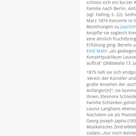
schloss sich ein kurzer
Familie nach Berlin. An
(vgl. Falling, S. 22). S
März 1874 Konzerte in 
Beziehungen zu
Joachim
knüpfte sie sogleich Ko
eine ähnlich fruchtbrin
Erfüllung ging: Bereits
Emil Mahr
„als gediegene
Konzertpublikum Louise
auftrat“ (
Didaskalia
13. J
1875 ließ sie sich endg
‚Verein der Künstler un
große Ansehen der auch a
Anfänger[n]“; sie kümme
ihnen, Eleonore Schleid
Familie Schleiden gehör
Louise Langhans ebenso 
Nachdem sie als Pianis
Georg Joseph Japha (1834
Musikalisches Zentralblat
sodass „nur noch kleine