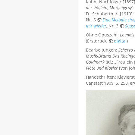
Kahnt Nachfolger [1897
der Vöglein
,
Morgengruß
,
Fr. Schuberth jr. [1910];
Nr. 5
Eine Melodie sing
mir wieder
, Nr. 3
Saus
Ohne Opuszahl
:
Le mois 
(Erstdruck,
digital
)
Bearbeitungen
:
Scherzo 
Musik-Drama Das Rheingo
Goldmark
(Kl.; „Fräulei
Flöte und Klavier
[von Joh
Handschriften
: Klaviers
Canstatt 1909, S. 258, e