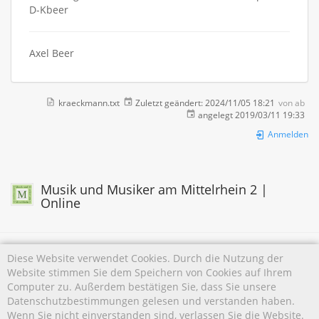
D-Kbeer
Axel Beer
kraeckmann.txt
Zuletzt geändert:
2024/11/05 18:21
von
ab
angelegt
2019/03/11 19:33
Anmelden
Musik und Musiker am Mittelrhein 2 |
Online
Diese Website verwendet Cookies. Durch die Nutzung der
Website stimmen Sie dem Speichern von Cookies auf Ihrem
Falls nicht anders bezeichnet, ist der Inhalt dieses Wikis unter der folgenden Lizenz
Computer zu. Außerdem bestätigen Sie, dass Sie unsere
veröffentlicht:
CC Attribution-Noncommercial 4.0 International
Datenschutzbestimmungen gelesen und verstanden haben.
Wenn Sie nicht einverstanden sind, verlassen Sie die Website.