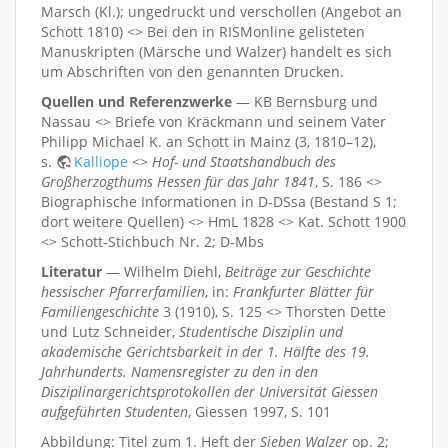
Marsch (Kl.); ungedruckt und verschollen (Angebot an
Schott 1810) <> Bei den in RISMonline gelisteten
Manuskripten (Märsche und Walzer) handelt es sich
um Abschriften von den genannten Drucken.
Quellen und Referenzwerke
— KB Bernsburg und
Nassau <> Briefe von Kräckmann und seinem Vater
Philipp Michael K. an Schott in Mainz (3, 1810–12),
s.
Kalliope
<>
Hof- und Staatshandbuch des
Großherzogthums Hessen für das Jahr 1841
, S. 186 <>
Biographische Informationen in D-DSsa (Bestand S 1;
dort weitere Quellen) <> HmL 1828 <> Kat. Schott 1900
<> Schott-Stichbuch Nr. 2; D-Mbs
Literatur
— Wilhelm Diehl,
Beiträge zur Geschichte
hessischer Pfarrerfamilien
, in:
Frankfurter Blätter für
Familiengeschichte
3 (1910), S. 125 <> Thorsten Dette
und Lutz Schneider,
Studentische Disziplin und
akademische Gerichtsbarkeit in der 1. Hälfte des 19.
Jahrhunderts. Namensregister zu den in den
Disziplinargerichtsprotokollen der Universität Giessen
aufgeführten Studenten
, Giessen 1997, S. 101
Abbildung: Titel zum 1. Heft der
Sieben Walzer
op. 2;