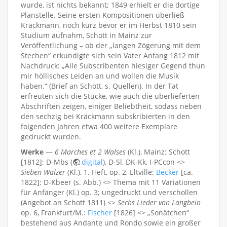
wurde, ist nichts bekannt; 1849 erhielt er die dortige
Planstelle. Seine ersten Kompositionen überließ
Kräckmann, noch kurz bevor er im Herbst 1810 sein
Studium aufnahm, Schott in Mainz zur
Veröffentlichung – ob der „langen Zögerung mit dem
Stechen“ erkundigte sich sein Vater Anfang 1812 mit
Nachdruck: „Alle Subscribenten hiesiger Gegend thun
mir höllisches Leiden an und wollen die Musik
haben.“ (Brief an Schott, s. Quellen). In der Tat
erfreuten sich die Stücke, wie auch die überlieferten
Abschriften zeigen, einiger Beliebtheit, sodass neben
den sechzig bei Kräckmann subskribierten in den
folgenden Jahren etwa 400 weitere Exemplare
gedruckt wurden.
Werke
—
6 Marches et 2 Walses
(Kl.), Mainz: Schott
[1812]; D-Mbs (
digital
), D-Sl, DK-Kk, I-PCcon <>
Sieben Walzer
(Kl.), 1. Heft, op. 2, Eltville:
Becker
[ca.
1822]; D-Kbeer (s. Abb.) <> Thema mit 11 Variationen
für Anfänger (Kl.) op. 3; ungedruckt und verschollen
(Angebot an Schott 1811) <>
Sechs Lieder von Langbein
op. 6, Frankfurt/M.:
Fischer
[1826] <> „Sonätchen“
bestehend aus Andante und Rondo sowie ein großer