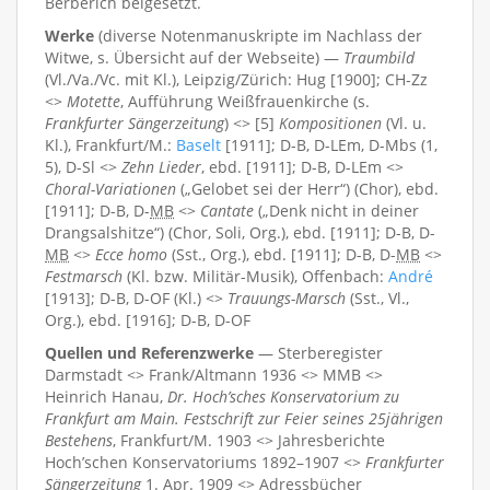
Berberich beigesetzt.
Werke
(diverse Notenmanuskripte im Nachlass der
Witwe, s. Übersicht auf der Webseite) —
Traumbild
(Vl./Va./Vc. mit Kl.), Leipzig/Zürich: Hug [1900]; CH-Zz
<>
Motette
, Aufführung Weißfrauenkirche (s.
Frankfurter Sängerzeitung
) <> [5]
Kompositionen
(Vl. u.
Kl.), Frankfurt/M.:
Baselt
[1911]; D-B, D-LEm, D-Mbs (1,
5), D-Sl <>
Zehn Lieder
, ebd. [1911]; D-B, D-LEm <>
Choral-Variationen
(„Gelobet sei der Herr“) (Chor), ebd.
[1911]; D-B, D-
MB
<>
Cantate
(„Denk nicht in deiner
Drangsalshitze“) (Chor, Soli, Org.), ebd. [1911]; D-B, D-
MB
<>
Ecce homo
(Sst., Org.), ebd. [1911]; D-B, D-
MB
<>
Festmarsch
(Kl. bzw. Militär-Musik), Offenbach:
André
[1913]; D-B, D-OF (Kl.) <>
Trauungs-Marsch
(Sst., Vl.,
Org.), ebd. [1916]; D-B, D-OF
Quellen und Referenzwerke
— Sterberegister
Darmstadt <> Frank/Altmann 1936 <> MMB <>
Heinrich Hanau,
Dr. Hoch’sches Konservatorium zu
Frankfurt am Main. Festschrift zur Feier seines 25jährigen
Bestehens
, Frankfurt/M. 1903 <> Jahresberichte
Hoch’schen Konservatoriums 1892–1907 <>
Frankfurter
Sängerzeitung
1. Apr. 1909 <> Adressbücher