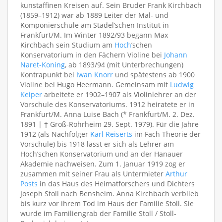
kunstaffinen Kreisen auf. Sein Bruder Frank Kirchbach
(1859–1912) war ab 1889 Leiter der Mal- und
Komponierschule am Städel’schen Institut in
Frankfurt/M. Im Winter 1892/93 begann Max
Kirchbach sein Studium am
Hoch
’schen
Konservatorium in den Fächern Violine bei
Johann
Naret-Koning
, ab 1893/94 (mit Unterbrechungen)
Kontrapunkt bei
Iwan Knorr
und spätestens ab 1900
Violine bei Hugo Heermann. Gemeinsam mit
Ludwig
Keiper
arbeitete er 1902–1907 als Violinlehrer an der
Vorschule des Konservatoriums. 1912 heiratete er in
Frankfurt/M. Anna Luise Bach (* Frankfurt/M. 2. Dez.
1891 | † Groß-Rohrheim 29. Sept. 1979). Für die Jahre
1912 (als Nachfolger
Karl Reiserts
im Fach Theorie der
Vorschule) bis 1918 lässt er sich als Lehrer am
Hoch’schen Konservatorium und an der Hanauer
Akademie nachweisen. Zum 1. Januar 1919 zog er
zusammen mit seiner Frau als Untermieter
Arthur
Posts
in das Haus des Heimatforschers und Dichters
Joseph Stoll nach Bensheim. Anna Kirchbach verblieb
bis kurz vor ihrem Tod im Haus der Familie Stoll. Sie
wurde im Familiengrab der Familie Stoll / Stoll-