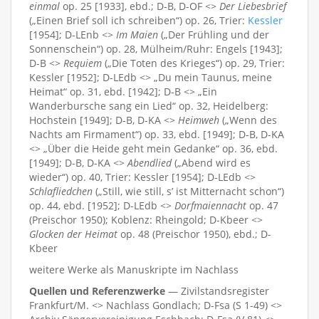
einmal
op. 25 [1933], ebd.; D-B, D-OF <>
Der Liebesbrief
(„Einen Brief soll ich schreiben“) op. 26, Trier:
Kessler
[1954]; D-LEnb <>
Im Maien
(„Der Frühling und der
Sonnenschein“) op. 28, Mülheim/Ruhr: Engels [1943];
D-B <>
Requiem
(„Die Toten des Krieges“) op. 29, Trier:
Kessler [1952]; D-LEdb <> „Du mein Taunus, meine
Heimat“ op. 31, ebd. [1942]; D-B <> „Ein
Wanderbursche sang ein Lied“ op. 32, Heidelberg:
Hochstein [1949]; D-B, D-KA <>
Heimweh
(„Wenn des
Nachts am Firmament“) op. 33, ebd. [1949]; D-B, D-KA
<> „Über die Heide geht mein Gedanke“ op. 36, ebd.
[1949]; D-B, D-KA <>
Abendlied
(„Abend wird es
wieder“) op. 40, Trier: Kessler [1954]; D-LEdb <>
Schlafliedchen
(„Still, wie still, s’ ist Mitternacht schon“)
op. 44, ebd. [1952]; D-LEdb <>
Dorfmaiennacht
op. 47
(Preischor 1950); Koblenz: Rheingold; D-Kbeer <>
Glocken der Heimat
op. 48 (Preischor 1950), ebd.; D-
Kbeer
weitere Werke als Manuskripte im Nachlass
Quellen und Referenzwerke
— Zivilstandsregister
Frankfurt/M. <> Nachlass Gondlach; D-Fsa (S 1-49) <>