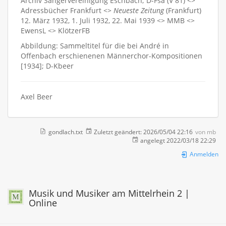
Archiv Sängervereinigung Eschbach; D-Fsa (V 81) <>
Adressbücher Frankfurt <>
Neueste Zeitung
(Frankfurt)
12. März 1932, 1. Juli 1932, 22. Mai 1939 <> MMB <>
EwensL <> KlötzerFB
Abbildung: Sammeltitel für die bei André in
Offenbach erschienenen Männerchor-Kompositionen
[1934]; D-Kbeer
Axel Beer
gondlach.txt
Zuletzt geändert:
2026/05/04 22:16
von
mb
angelegt
2022/03/18 22:29
Anmelden
Musik und Musiker am Mittelrhein 2 |
Online