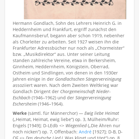
Hermann Gondlach, Sohn des Lehrers Heinrich G. in
Heddernheim und Frankfurt, ergriff zunächst den
Kaufmannsberuf, begann aber schon 1919, nebenher
als Chorleiter zu arbeiten. Seit 1927 weisen ihn die
Frankfurter Adressbücher nur noch als „Chormeister“
bzw. „Musikdirektor“ aus. Unter seiner Leitung
standen zahlreiche Vereine, etwa in Berkersheim,
Ginnheim, Heddernheim, Königstein, Oberrad,
Ostheim und Sindlingen, von denen in den 1930er
Jahren einige in der
Gondlachschen Sängervereinigung
assoziiert waren. Nach dem Zweiten Weltkrieg war
Gondlach Dirigent der
Chorgemeinschaft Nieder-
Eschbach
(1946–1962) und der
Sängervereinigung
Eschersheim
(1946–1964).
Werke
(sämtl. für Männerchor) —
Ewig liebe Heimat
(„Heimat, Heimat, ewig liebe“) op. 3, Mülheim/Ruhr:
Engels [1949]; D-LEdb <>
Wiegenlied
(„Die Ähren nur
noch nicken“) op. 7, Offenbach:
André
[1927]; D-B, D-
OF <>
Das deutsche Lied
(„Was klingt und tönt“) op. 8,