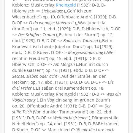
Koblenz: Musikverlag
Rheingold
[1932]; D-B, D-
Hbierwisch <>
Liebesklage
(„Geh’ ich zum
Wiesenbache“) op. 10, Offenbach: André [1929]; D-B,
D-OF <>
O du wonnige Maienzeit
(„Was jubelt da
draußen“) op. 11, ebd. [1929]; D-B, D-Hbierwisch, D-OF
<>
Des Schiffers Traum
(„Es heult der Sturm“) op. 12,
ebd. [1929]; D-B, D-OF <>
Badisches Tanzlied
(„Beim
Kronewirt isch heute Jubel un Danz“) op. 14 [1929],
ebd.; D-B, D-Kbeer, D-OF <>
Morgenwanderung
(„Wer
recht in Freuden“) op. 15, ebd. [1931]; D-B, D-
Hbierwisch, D-OF <>
Am Morgen
(„Nun irrt durch
dunkle Gassen“) op. 16 [1931], ebd.; D-B, D-OF <>
Sechse, sieben oder acht
(„Auf der Straße, an den
Hecken“) op. 17, ebd. [1931]; D-B, D-KA, D-OF <>
Die
drei Freier
(„Es saßen drei Kameraden“) op. 18,
Koblenz: Musikverlag Rheingold [1932]; D-B <>
Was ein
Vöglein sang
(„Ein Vöglein sang im grünen Baum“)
op. 20. Offenbach: André [1931]; D-B, D-OF <>
Der
stille Teich
(Von dunkler Tannenwand“) op. 22, ebd.
[1931]; D-B, D-OF <>
Weihnachtsfrieden
(„Dämmerstille
Nebelfelder“) op. 24, ebd. [1931]; D-B, D-BABHkrämer,
D-Kbeer, D-OF <> Marschlied
Grüß mir die Lore noch