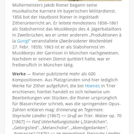
Müllermeisters Jakob Rixner begann seine
musikalische Karriere im bayerischen Militärdienst.
1856 bot der Hautboist Rixner in Ingolstadt
Zitherunterricht an. Er leitete mindestens 1858–1861
als Stabshornist das Musikkorps des 4. Jägerbataillons
in Zweibrücken, wo er unter anderem „Produktionen à
la
Gungl
“ veranstaltete (
Zweibrückener Wochenblatt
27. Febr. 1859). 1863 ist er als Stabshornist im
Musikkorps der Garnison in München nachgewiesen.
Nachdem er seinen Dienst quittiert hatte, war er
freiberuflich in München tätig.
Werke
— Rixner publizierte mehr als 600
Kompositionen. Aus Platzgründen sind hier lediglich
Werke für Zither aufgeführt, die bei
Hoenes
in Trier
erschienen; hierbei handelt es sich teilweise um
Bearbeitungen von Stücken, die Rixner ursprünglich
für Blasorchester schrieb, was die springenden Opus-
Zahlen erklären mag:
Erinnerung an Tegernsee.
Steyrische Ländler
[1867] <>
Gruß an Trier. Walzer
op. 70
[1867] <>
Fünf Unterhaltungsstücke
(„Ständchen“,
„Gebirgslied“, „Melancholie“, „Abendgedanken“,
„Romanze“) [1875] <>
Im Heimatland. Steirische Ländler