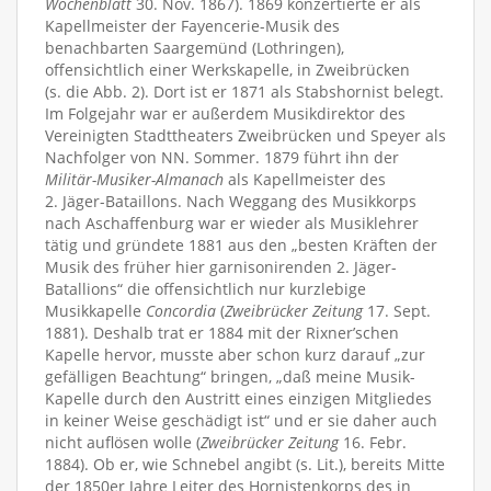
Wochenblatt
30. Nov. 1867). 1869 konzertierte er als
Kapellmeister der Fayencerie-Musik des
benachbarten Saargemünd (Lothringen),
offensichtlich einer Werkskapelle, in Zweibrücken
(s. die Abb. 2). Dort ist er 1871 als Stabshornist belegt.
Im Folgejahr war er außerdem Musikdirektor des
Vereinigten Stadttheaters Zweibrücken und Speyer als
Nachfolger von NN. Sommer. 1879 führt ihn der
Militär-Musiker-Almanach
als Kapellmeister des
2. Jäger-Bataillons. Nach Weggang des Musikkorps
nach Aschaffenburg war er wieder als Musiklehrer
tätig und gründete 1881 aus den „besten Kräften der
Musik des früher hier garnisonirenden 2. Jäger-
Batallions“ die offensichtlich nur kurzlebige
Musikkapelle
Concordia
(
Zweibrücker Zeitung
17. Sept.
1881). Deshalb trat er 1884 mit der Rixner’schen
Kapelle hervor, musste aber schon kurz darauf „zur
gefälligen Beachtung“ bringen, „daß meine Musik-
Kapelle durch den Austritt eines einzigen Mitgliedes
in keiner Weise geschädigt ist“ und er sie daher auch
nicht auflösen wolle (
Zweibrücker Zeitung
16. Febr.
1884). Ob er, wie Schnebel angibt (s. Lit.), bereits Mitte
der 1850er Jahre Leiter des Hornistenkorps des in