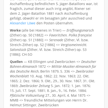
Aschaffenburg befindlichen 5. Jäger-Bataillons war, ist
fraglich, zumal dieser auch irrig angibt, Rixner sei
dem 2. Jäger-Bataillon 1881 nach Aschaffenburg
gefolgt, obwohl er im besagten Jahr ausschied und
Alexander Löwe
den Posten übernahm.
Werke
(alle bei Hoenes in Trier) —
Eröffnungsmarsch
(Zither) op. 50 [1882] <>
Favoritchen. Polka française
(Zither) op. 51 [1880] <>
Serenade
(Zither, Vl. bzw.
Streich-Zither) op. 52 [1886] <>
Vergissmeinnicht.
Salonstück
(Zither, Vl. bzw. Streich-Zither) op. 53
[1886]; CH-SO
Quellen
— KB Ellingen und Zweibrücken <>
Deutscher
Bühnen-Almanach
1872 <>
Militär-Musiker-Almanach für
das Deutsche Reich
, Berlin 1879, S. 336 <>
Zweibrücker
Wochenblatt
10. Aug. 1862; 22. Nov. 1863; 22. Okt.
1865; 2. Dez. 1866; 9. Okt., 29., 30. Nov. 1867, 31. Okt.
1869;
Zweibrücker Zeitung
5. Jan. 1872; 1. Jan. 1876;
15. Juli, 17. Sept. 1881; 8. Jan., 9., 16. Febr. 1884;
Pfälzische Volkszeitung
27., 30. April, 4. Mai 1875 <>
MMB <> freundliche Mitteilungen von Herrn Dr.
Helmut Sittinger, Zweibrücken