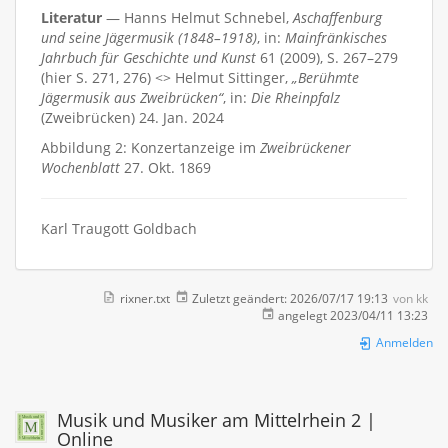
Literatur
— Hanns Helmut Schnebel,
Aschaffenburg
und seine Jägermusik (1848–1918)
, in:
Mainfränkisches
Jahrbuch für Geschichte und Kunst
61 (2009), S. 267–279
(hier S. 271, 276) <> Helmut Sittinger,
„Berühmte
Jägermusik aus Zweibrücken“
, in:
Die Rheinpfalz
(Zweibrücken) 24. Jan. 2024
Abbildung 2: Konzertanzeige im
Zweibrückener
Wochenblatt
27. Okt. 1869
Karl Traugott Goldbach
rixner.txt
Zuletzt geändert:
2026/07/17 19:13
von
kk
angelegt
2023/04/11 13:23
Anmelden
Musik und Musiker am Mittelrhein 2 |
Online