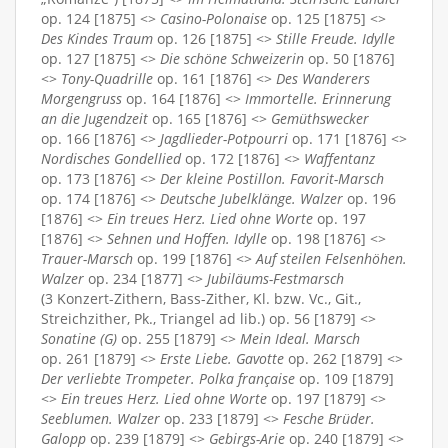
op. 124 [1875] <>
Casino-Polonaise
op. 125 [1875] <>
Des Kindes Traum
op. 126 [1875] <>
Stille Freude. Idylle
op. 127 [1875] <>
Die schöne Schweizerin
op. 50 [1876]
<>
Tony-Quadrille
op. 161 [1876] <>
Des Wanderers
Morgengruss
op. 164 [1876] <>
Immortelle. Erinnerung
an die Jugendzeit
op. 165 [1876] <>
Gemüthswecker
op. 166 [1876] <>
Jagdlieder-Potpourri
op. 171 [1876] <>
Nordisches Gondellied
op. 172 [1876] <>
Waffentanz
op. 173 [1876] <>
Der kleine Postillon. Favorit-Marsch
op. 174 [1876] <>
Deutsche Jubelklänge. Walzer
op. 196
[1876] <>
Ein treues Herz. Lied ohne Worte
op. 197
[1876] <>
Sehnen und Hoffen. Idylle
op. 198 [1876] <>
Trauer-Marsch
op. 199 [1876] <>
Auf steilen Felsenhöhen.
Walzer
op. 234 [1877] <>
Jubiläums-Festmarsch
(3 Konzert-Zithern, Bass-Zither, Kl. bzw. Vc., Git.,
Streichzither, Pk., Triangel ad lib.) op. 56 [1879] <>
Sonatine (G)
op. 255 [1879] <>
Mein Ideal. Marsch
op. 261 [1879] <>
Erste Liebe. Gavotte
op. 262 [1879] <>
Der verliebte Trompeter. Polka française
op. 109 [1879]
<>
Ein treues Herz. Lied ohne Worte
op. 197 [1879] <>
Seeblumen. Walzer
op. 233 [1879] <>
Fesche Brüder.
Galopp
op. 239 [1879] <>
Gebirgs-Arie
op. 240 [1879] <>