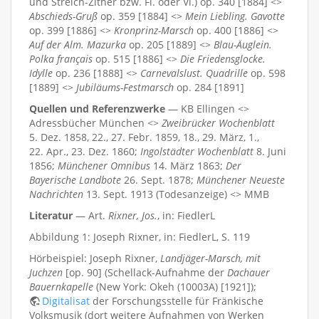
und Streich-Zither bzw. Fl. oder Vl.) op. 340 [1884] <>
Abschieds-Gruß
op. 359 [1884] <>
Mein Liebling. Gavotte
op. 399 [1886] <>
Kronprinz-Marsch
op. 400 [1886] <>
Auf der Alm. Mazurka
op. 205 [1889] <>
Blau-Äuglein.
Polka français
op. 515 [1886] <>
Die Friedensglocke.
Idylle
op. 236 [1888] <>
Carnevalslust. Quadrille
op. 598
[1889] <>
Jubiläums-Festmarsch
op. 284 [1891]
Quellen und Referenzwerke
— KB Ellingen <>
Adressbücher München <>
Zweibrücker Wochenblatt
5. Dez. 1858, 22., 27. Febr. 1859, 18., 29. März, 1.,
22. Apr., 23. Dez. 1860;
Ingolstädter Wochenblatt
8. Juni
1856;
Münchener Omnibus
14. März 1863;
Der
Bayerische Landbote
26. Sept. 1878;
Münchener Neueste
Nachrichten
13. Sept. 1913 (Todesanzeige) <> MMB
Literatur
— Art.
Rixner, Jos.
, in: FiedlerL
Abbildung 1: Joseph Rixner, in: FiedlerL, S. 119
Hörbeispiel: Joseph Rixner,
Landjäger-Marsch, mit
Juchzen
[op. 90] (Schellack-Aufnahme der
Dachauer
Bauernkapelle
(New York: Okeh (10003A) [1921]);
Digitalisat
der Forschungsstelle für Fränkische
Volksmusik (dort weitere Aufnahmen von Werken