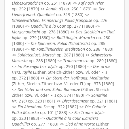
Liebes-Ständchen
op. 251 [1879] <>
Auf nach Trier
op. 252 [1879] <>
Rondo (F)
op. 256 [1879] <>
Der
Liederfreund. Quodlibet
op. 319 [1880] <>
Schneewittchen. Erinnerungs-Polka française
op. 276
[1880] <>
Quadrille à la Cour
op. 277 [1880] <>
Morgenandacht
op. 278 [1880] <>
Das Glöcklein im Thal.
Idylle
op. 279 [1880] <>
Ballkönigin. Mazurka
op. 280
[1880] <>
Die Spinnerin. Polka (Schottisch.)
op. 285
[1880] <>
Im Familienkreise. Meditation
op. 286 [1880]
<>
Soldatenlust. Marsch
op. 287 [1880] <>
Schwestern-
Mazurka
op. 288 [1880] <>
Trauermarsch
op. 289 [1880]
<>
Im Rosengarten. Idylle
op. 290 [1880] <>
Das arme
Herz. Idylle
(Zither, Streich-Zither bzw. Vl. oder Fl.)
op. 372 [1880] <>
Ein Stern der Hoffnung. Meditation
(Zither, Streich-Zither bzw. Vl. oder Fl.) op. 373 [1880]
<>
Der Vater und sein Sohn. Romanze
(Zither, Streich-
Zither bzw. Vl. oder Fl.) op. 374 [1880] <>
Sonatine
Nr. 2 (C)
op. 320 [1881] <>
Divertissement
op. 321 [1881]
<>
Ein Abend am See
op. 322 [1882] <>
Die Galante.
Polka-Mazurka
op. 101 [1883] <>
Ein Traum. Idylle
op. 323 [1883] <>
Quadrille à la Cour (Lanciers-
Quadrille)
op. 277 [1883] <>
Lied ohne Worte
(Zither