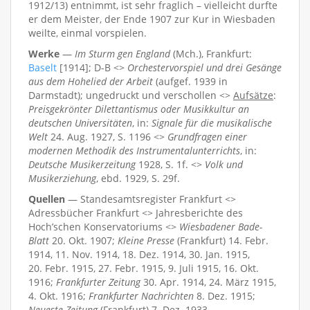
1912/13) entnimmt, ist sehr fraglich – vielleicht durfte
er dem Meister, der Ende 1907 zur Kur in Wiesbaden
weilte, einmal vorspielen.
Werke
—
Im Sturm gen England
(Mch.), Frankfurt:
Baselt
[1914]; D-B <>
Orchestervorspiel und drei Gesänge
aus dem Hohelied der Arbeit
(aufgef. 1939 in
Darmstadt); ungedruckt und verschollen <>
Aufsätze
:
Preisgekrönter Dilettantismus oder Musikkultur an
deutschen Universitäten
, in:
Signale für die musikalische
Welt
24. Aug. 1927, S. 1196 <>
Grundfragen einer
modernen Methodik des Instrumentalunterrichts
, in:
Deutsche Musikerzeitung
1928, S. 1f. <>
Volk und
Musikerziehung
, ebd. 1929, S. 29f.
Quellen
— Standesamtsregister Frankfurt <>
Adressbücher Frankfurt <> Jahresberichte des
Hoch’schen Konservatoriums <>
Wiesbadener Bade-
Blatt
20. Okt. 1907;
Kleine Presse
(Frankfurt) 14. Febr.
1914, 11. Nov. 1914, 18. Dez. 1914, 30. Jan. 1915,
20. Febr. 1915, 27. Febr. 1915, 9. Juli 1915, 16. Okt.
1916;
Frankfurter Zeitung
30. Apr. 1914, 24. März 1915,
4. Okt. 1916;
Frankfurter Nachrichten
8. Dez. 1915;
Neueste Zeitung
(Frankfurt) 7. Dez. 1933