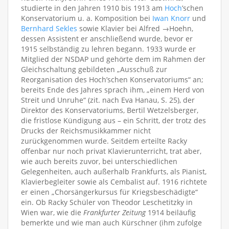
studierte in den Jahren 1910 bis 1913 am
Hoch
’schen
Konservatorium u. a. Komposition bei
Iwan Knorr
und
Bernhard Sekles
sowie Klavier bei Alfred →Hoehn,
dessen Assistent er anschließend wurde, bevor er
1915 selbständig zu lehren begann. 1933 wurde er
Mitglied der NSDAP und gehörte dem im Rahmen der
Gleichschaltung gebildeten „Ausschuß zur
Reorganisation des Hoch’schen Konservatoriums“ an;
bereits Ende des Jahres sprach ihm, „einem Herd von
Streit und Unruhe“ (zit. nach Eva Hanau, S. 25), der
Direktor des Konservatoriums, Bertil Wetzelsberger,
die fristlose Kündigung aus – ein Schritt, der trotz des
Drucks der Reichsmusikkammer nicht
zurückgenommen wurde. Seitdem erteilte Racky
offenbar nur noch privat Klavierunterricht, trat aber,
wie auch bereits zuvor, bei unterschiedlichen
Gelegenheiten, auch außerhalb Frankfurts, als Pianist,
Klavierbegleiter sowie als Cembalist auf. 1916 richtete
er einen „Chorsängerkursus für Kriegsbeschädigte“
ein. Ob Racky Schüler von Theodor Leschetitzky in
Wien war, wie die
Frankfurter Zeitung
1914 beiläufig
bemerkte und wie man auch Kürschner (ihm zufolge