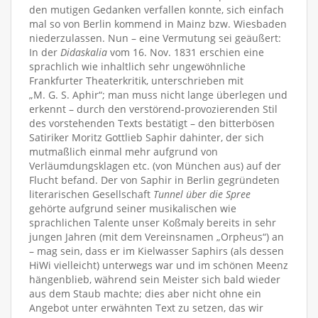
den mutigen Gedanken verfallen konnte, sich einfach
mal so von Berlin kommend in Mainz bzw. Wiesbaden
niederzulassen. Nun – eine Vermutung sei geäußert:
In der
Didaskalia
vom 16. Nov. 1831 erschien eine
sprachlich wie inhaltlich sehr ungewöhnliche
Frankfurter Theaterkritik, unterschrieben mit
„M. G. S. Aphir“; man muss nicht lange überlegen und
erkennt – durch den verstörend-provozierenden Stil
des vorstehenden Texts bestätigt – den bitterbösen
Satiriker Moritz Gottlieb Saphir dahinter, der sich
mutmaßlich einmal mehr aufgrund von
Verläumdungsklagen etc. (von München aus) auf der
Flucht befand. Der von Saphir in Berlin gegründeten
literarischen Gesellschaft
Tunnel über die Spree
gehörte aufgrund seiner musikalischen wie
sprachlichen Talente unser Koßmaly bereits in sehr
jungen Jahren (mit dem Vereinsnamen „Orpheus“) an
– mag sein, dass er im Kielwasser Saphirs (als dessen
HiWi vielleicht) unterwegs war und im schönen Meenz
hängenblieb, während sein Meister sich bald wieder
aus dem Staub machte; dies aber nicht ohne ein
Angebot unter erwähnten Text zu setzen, das wir