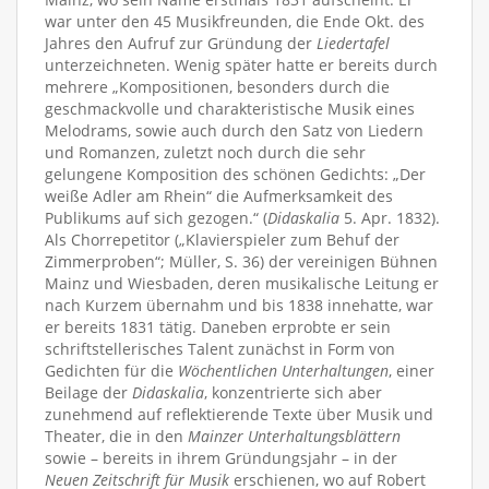
war unter den 45 Musikfreunden, die Ende Okt. des
Jahres den Aufruf zur Gründung der
Liedertafel
unterzeichneten. Wenig später hatte er bereits durch
mehrere „Kompositionen, besonders durch die
geschmackvolle und charakteristische Musik eines
Melodrams, sowie auch durch den Satz von Liedern
und Romanzen, zuletzt noch durch die sehr
gelungene Komposition des schönen Gedichts: „Der
weiße Adler am Rhein“ die Aufmerksamkeit des
Publikums auf sich gezogen.“ (
Didaskalia
5. Apr. 1832).
Als Chorrepetitor („Klavierspieler zum Behuf der
Zimmerproben“; Müller, S. 36) der vereinigen Bühnen
Mainz und Wiesbaden, deren musikalische Leitung er
nach Kurzem übernahm und bis 1838 innehatte, war
er bereits 1831 tätig. Daneben erprobte er sein
schriftstellerisches Talent zunächst in Form von
Gedichten für die
Wöchentlichen Unterhaltungen
, einer
Beilage der
Didaskalia
, konzentrierte sich aber
zunehmend auf reflektierende Texte über Musik und
Theater, die in den
Mainzer Unterhaltungsblättern
sowie – bereits in ihrem Gründungsjahr – in der
Neuen Zeitschrift für Musik
erschienen, wo auf Robert