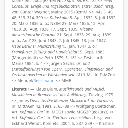
Mainz etc. 2004 (BzmM Nr. 38), S. 55, 68, 122 <>
Peter
Cornelius. Briefe und Tagebuchblätter. Erster Band
, hrsg.
von Günter Wagner, Mainz 2015 (BzmM Nr. 44), S. 46,
48, 313, 314, 399 <>
Didaskalia
5. Apr. 1832, 3. Juli 1832,
20. März 1836 u. ö.; NZfM 29. März 1836, 13. Apr.
1838, 20. Aug. 1838, 17. Sept. 1839;
Nieuwe
Amsterdamsche Courant
21. Sept. 1838, 29. Aug. 1839
u. ö.; AmZ 28. Juni 1843, 2. Juli 1845, 13. Jan. 1847;
Neue Berliner Musikzeitung
13. Jan. 1847 u. ö.;
Frankfurter Zeitung und Handelsblatt
5. Sept. 1883
(Morgenblatt) <> Peth 1879, S. 181 <> Festschrift
Mainz 1884, S. 4 <> Jürgen Sachs,
Ur- und
Erstaufführungen von Opern, Operetten, Singspielen und
Orchesterwerken in Wiesbaden seit 1810
, Ms. in D-MZmi
<> Mendel/
Reissmann
<> MMB
Literatur
— Klaus Blum,
Musikfreunde und Musici.
Musikleben in Bremen seit der Aufklärung
, Tutzing 1975
<> James Deaville,
Die Mainzer Musikkritik im Vormärz
,
in: MittAGm 42, 1981, S. 63–88 <> Wolfgang Boetticher,
Art.
Koßmaly, Carl
in: MGG1 sowie MGG2P (gekürzt) <>
Art.
Koßmaly, Carl
, in:
Stettiner Lebensbilder
, hrsg. von
Eckhard Wendt, Köln etc. 2004, S. 287–289 <> Kristina