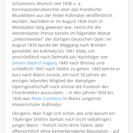
Schumanns Wunsch seit 1838 u. a.
Korrespondenzberichte über das Frankfurter
Musikleben aus der Feder Koßmalys veröffentlicht
wurden. Nachdem er im August 1838 noch in
Wiesbaden tätig gewesen war, nennt ihn die
Amsterdamer Presse bereits im folgenden Monat
„orkestmeester“ der dortigen Deutschen Oper; im
August 1839 wurde der Weggang nach Bremen
gemeldet, wo Koßmaly bis 1841 blieb, um
anschließend nach Detmold (als Nachfolger von
Johann Baptist Hagen
), 1845 nach Breslau und
schließlich 1847 nach Stettin zu gehen. 1883 kehrte er
kurz nach Mainz zurück, um nach 50 Jahren als
einziges lebendes Mitglied der damaligen
Operngesellschaft noch einmal die Funktion des
Chordirektors auszuüben. – In den Jahren 1834 bis
1836 war
Peter Cornelius
in Mainz (ungerne)
Klavierschüler Koßmalys.
Übrigens: Man fragt sich schon, wie und warum ein
19jähriger (mithin damals noch nicht volljähriger)
junger Mann – freilich nicht ohne Talent, aber
offensichtlich ohne bemerkenswerte Reputation – auf