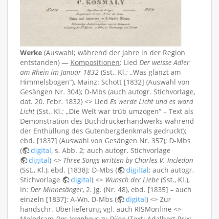
Werke
(Auswahl; während der Jahre in der Region
entstanden) —
Kompositionen
: Lied
Der weisse Adler
am Rhein im Januar 1832
(Sst., Kl.; „Was glänzt am
Himmelsbogen“), Mainz: Schott [1832] (Auswahl von
Gesängen Nr. 304); D-Mbs (auch autogr. Stichvorlage,
dat. 20. Febr. 1832) <> Lied
Es werde Licht und es ward
Licht
(Sst., Kl.; „Die Welt war trüb umzogen“ – Text als
Demonstration des Buchdruckerhandwerks während
der Enthüllung des Gutenbergdenkmals gedruckt);
ebd. [1837] (Auswahl von Gesängen Nr. 357); D-Mbs
(
digital
, s. Abb. 2; auch autogr. Stichvorlage
digital
) <>
Three Songs written by Charles V. Incledon
(Sst., Kl.), ebd. [1838]; D-Mbs (
digiltal
; auch autogr.
Stichvorlage
digital
) <>
Wunsch der Liebe
(Sst., Kl.),
in:
Der Minnesänger
, 2. Jg. (Nr. 48), ebd. [1835] – auch
einzeln [1837]; A-Wn, D-Mbs (
digital
) <> Zur
handschr. Überlieferung vgl. auch RISMonline <>
Melodram
Das Irrenhaus zu Dijon
(Text: Adalbert Prix;