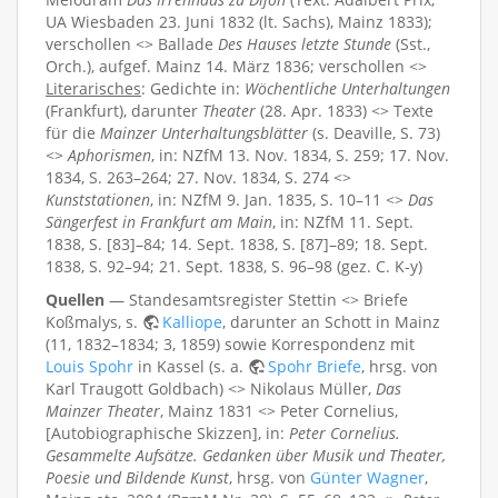
UA Wiesbaden 23. Juni 1832 (lt. Sachs), Mainz 1833);
verschollen <> Ballade
Des Hauses letzte Stunde
(Sst.,
Orch.), aufgef. Mainz 14. März 1836; verschollen <>
Literarisches
: Gedichte in:
Wöchentliche Unterhaltungen
(Frankfurt), darunter
Theater
(28. Apr. 1833) <> Texte
für die
Mainzer Unterhaltungsblätter
(s. Deaville, S. 73)
<>
Aphorismen
, in: NZfM 13. Nov. 1834, S. 259; 17. Nov.
1834, S. 263–264; 27. Nov. 1834, S. 274 <>
Kunststationen
, in: NZfM 9. Jan. 1835, S. 10–11 <>
Das
Sängerfest in Frankfurt am Main
, in: NZfM 11. Sept.
1838, S. [83]–84; 14. Sept. 1838, S. [87]–89; 18. Sept.
1838, S. 92–94; 21. Sept. 1838, S. 96–98 (gez. C. K-y)
Quellen
— Standesamtsregister Stettin <> Briefe
Koßmalys, s.
Kalliope
, darunter an Schott in Mainz
(11, 1832–1834; 3, 1859) sowie Korrespondenz mit
Louis Spohr
in Kassel (s. a.
Spohr Briefe
, hrsg. von
Karl Traugott Goldbach) <> Nikolaus Müller,
Das
Mainzer Theater
, Mainz 1831 <> Peter Cornelius,
[Autobiographische Skizzen], in:
Peter Cornelius.
Gesammelte Aufsätze. Gedanken über Musik und Theater,
Poesie und Bildende Kunst
, hrsg. von
Günter Wagner
,